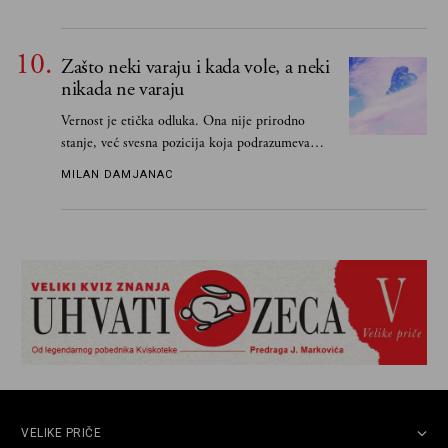
Borisavljevića, izrecitovao mu stihove, a ovaj se
oduševio i rekao mu da pesmu odmah pošalje
Grku poštom u Grčku
Zašto neki varaju i kada vole, a neki
nikada ne varaju
Vernost je etička odluka. Ona nije prirodno
stanje, već svesna pozicija koja podrazumeva
ograničenje sopstvenih impulsa
MILAN DAMJANAC
VELIKE PRIČE