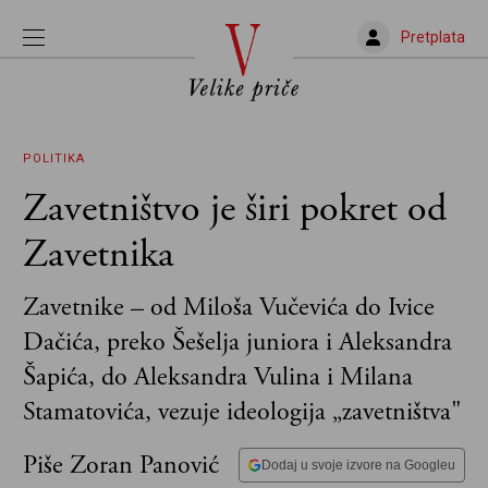
Pretplata
POLITIKA
Zavetništvo je širi pokret od
Zavetnika
Zavetnike – od Miloša Vučevića do Ivice
Dačića, preko Šešelja juniora i Aleksandra
Šapića, do Aleksandra Vulina i Milana
Stamatovića, vezuje ideologija „zavetništva"
Piše Zoran Panović
Dodaj u svoje izvore na Googleu