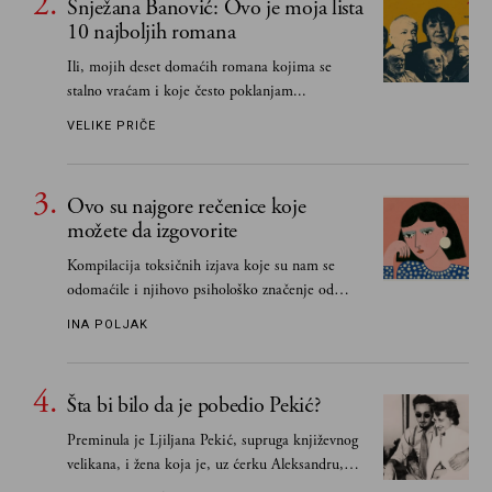
Snježana Banović: Ovo je moja lista
10 najboljih romana
Ili, mojih deset domaćih romana kojima se
stalno vraćam i koje često poklanjam...
VELIKE PRIČE
Ovo su najgore rečenice koje
možete da izgovorite
Kompilacija toksičnih izjava koje su nam se
odomaćile i njihovo psihološko značenje od
„Biće ti bolje bez mene“ do „Sve se dešava sa
INA POLJAK
razlogom“
Šta bi bilo da je pobedio Pekić?
Preminula je Ljiljana Pekić, supruga književnog
velikana, i žena koja je, uz ćerku Aleksandru,
vodila računa o zaostavštini pisca. Ovu priču o