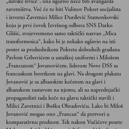
„slavske levice“, ona sigurno neće biti avangarda
zavetništva. Već će to biti Vulinov Pokret socijalista
i izvorni Zavetnici Milice Đurđević Stamenkovski
koju je prvi čovek Izvršnog odbora SNS Darko
Glišić, svojevremeno samo taktički nazvao „Mica
transformesica“, kako bi je nekako uglavio na isti
poster sa predsednikom Pokreta slobodnih građana
Pavlom Grbovićem u ustaškoj uniformi i Milošem
„Francuzom“ Jovanovićem, liderom Nove DSS sa
francuskom beretkom na glavi. Na drugom plakatu
Jovanović je sa albanskim kečetom na glavi i
albanskom zastavom na njemu, ali su naprednjački
propagandisti tada keče na glavu taktički stavili i
Milici Zavetnici i Bošku Obradoviću. Lako bi Miloš
Jovanović mogao ono „Francuz“ da pretvori u
komparativnu prednost. Tek nakon Vučićeve posete