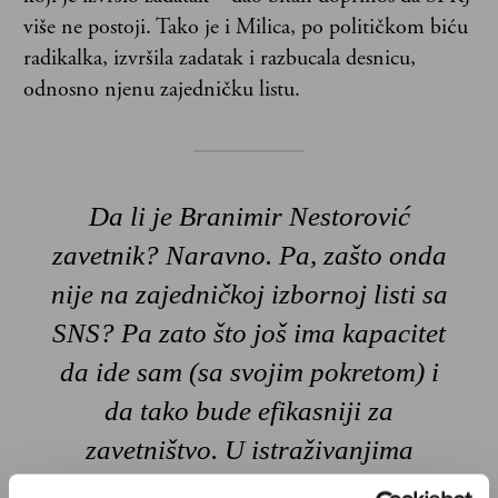
više ne postoji. Tako je i Milica, po političkom biću
radikalka, izvršila zadatak i razbucala desnicu,
odnosno njenu zajedničku listu.
Da li je Branimir Nestorović
zavetnik? Naravno. Pa, zašto onda
nije na zajedničkoj izbornoj listi sa
SNS? Pa zato što još ima kapacitet
da ide sam (sa svojim pokretom) i
da tako bude efikasniji za
zavetništvo. U istraživanjima
javnog mnjenja ne stoji loše. Za