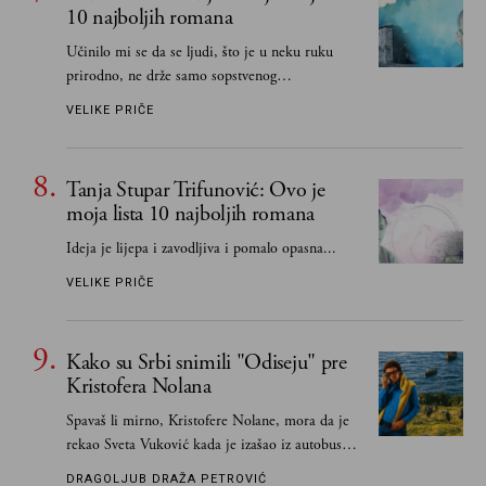
10 najboljih romana
Učinilo mi se da se ljudi, što je u neku ruku
prirodno, ne drže samo sopstvenog
senzibiliteta... Pokušao sam (biće, samo
VELIKE PRIČE
pokušao) da to izbegnem
Tanja Stupar Trifunović: Ovo je
moja lista 10 najboljih romana
Ideja je lijepa i zavodljiva i pomalo opasna...
VELIKE PRIČE
Kako su Srbi snimili "Odiseju" pre
Kristofera Nolana
Spavaš li mirno, Kristofere Nolane, mora da je
rekao Sveta Vuković kada je izašao iz autobusa i
čim je stigao kući pozvao Vojkana
DRAGOLJUB DRAŽA PETROVIĆ