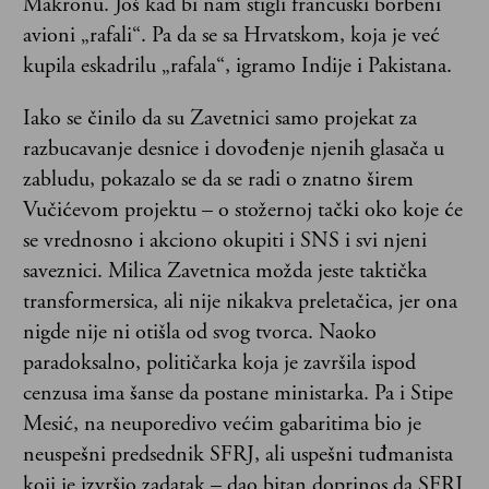
Makronu. Još kad bi nam stigli francuski borbeni
avioni „rafali“. Pa da se sa Hrvatskom, koja je već
kupila eskadrilu „rafala“, igramo Indije i Pakistana.
Iako se činilo da su Zavetnici samo projekat za
razbucavanje desnice i dovođenje njenih glasača u
zabludu, pokazalo se da se radi o znatno širem
Vučićevom projektu – o stožernoj tački oko koje će
se vrednosno i akciono okupiti i SNS i svi njeni
saveznici. Milica Zavetnica možda jeste taktička
transformersica, ali nije nikakva preletačica, jer ona
nigde nije ni otišla od svog tvorca. Naoko
paradoksalno, političarka koja je završila ispod
cenzusa ima šanse da postane ministarka. Pa i Stipe
Mesić, na neuporedivo većim gabaritima bio je
neuspešni predsednik SFRJ, ali uspešni tuđmanista
koji je izvršio zadatak – dao bitan doprinos da SFRJ