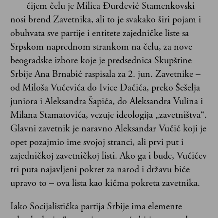
čijem čelu je Milica Đurđević Stamenkovski
nosi brend Zavetnika, ali to je svakako širi pojam i
obuhvata sve partije i entitete zajedničke liste sa
Srpskom naprednom strankom na čelu, za nove
beogradske izbore koje je predsednica Skupštine
Srbije Ana Brnabić raspisala za 2. jun. Zavetnike –
od Miloša Vučevića do Ivice Dačića, preko Šešelja
juniora i Aleksandra Šapića, do Aleksandra Vulina i
Milana Stamatovića, vezuje ideologija „zavetništva“.
Glavni zavetnik je naravno Aleksandar Vučić koji je
opet pozajmio ime svojoj stranci, ali prvi put i
zajedničkoj zavetničkoj listi. Ako ga i bude, Vučićev
tri puta najavljeni pokret za narod i državu biće
upravo to – ova lista kao kičma pokreta zavetnika.
Iako Socijalistička partija Srbije ima elemente