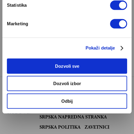
odaberete jedan od planova pretplate.
Statistika
Marketing
Pretplata
Već imate nalog?
Ulogujte se
Pokaži detalje
Zoran Panović
je programski direktor Demostata i
novinar Velikih priča.
Dozvoli sve
Dozvoli izbor
OPOZICIJA U SRBIJI
Odbij
SOCIJALISTIČKA PARTIJA SRBIJE
TAGOVI:
SRPSKA NAPREDNA STRANKA
SRPSKA POLITIKA
ZAVETNICI