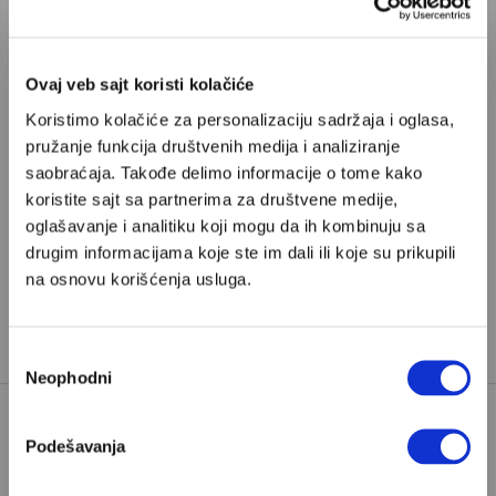
razliku od Milice Zavetnice, njemu
još poneko, ko i nije baš za Vučića,
Ovaj veb sajt koristi kolačiće
može da poveruje
Koristimo kolačiće za personalizaciju sadržaja i oglasa,
pružanje funkcija društvenih medija i analiziranje
saobraćaja. Takođe delimo informacije o tome kako
koristite sajt sa partnerima za društvene medije,
oglašavanje i analitiku koji mogu da ih kombinuju sa
drugim informacijama koje ste im dali ili koje su prikupili
na osnovu korišćenja usluga.
Избор
Neophodni
сагласности
Podešavanja
Poštovani, da biste nastavili sa čitanjem naših
premium sadržaja, neophodno je da