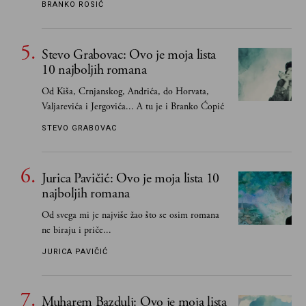
BRANKO ROSIĆ
njemu, njegovim političkim idejama i svim
propuštenim prilikama u Srbiji, ispričale su
upravo one koje su Borislava Pekića najbolje
Stevo Grabovac: Ovo je moja lista
poznavale
10 najboljih romana
Od Kiša, Crnjanskog, Andrića, do Horvata,
Valjarevića i Jergovića... A tu je i Branko Ćopić
STEVO GRABOVAC
Jurica Pavičić: Ovo je moja lista 10
najboljih romana
Od svega mi je najviše žao što se osim romana
ne biraju i priče...
JURICA PAVIČIĆ
Muharem Bazdulj: Ovo je moja lista