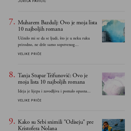
JURICA PAVIČIĆ
Muharem Bazdulj: Ovo je moja lista
10 najboljih romana
Učinilo mi se da se ljudi, što je u neku ruku
prirodno, ne drže samo sopstvenog
senzibiliteta... Pokušao sam (biće, samo
VELIKE PRIČE
pokušao) da to izbegnem
Tanja Stupar Trifunović: Ovo je
moja lista 10 najboljih romana
Ideja je lijepa i zavodljiva i pomalo opasna...
VELIKE PRIČE
Kako su Srbi snimili "Odiseju" pre
Kristofera Nolana