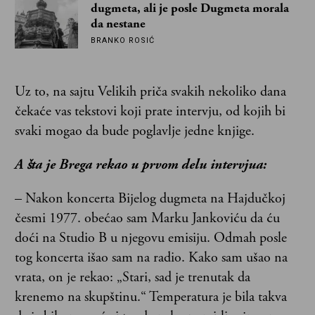
dugmeta, ali je posle Dugmeta morala
da nestane
BRANKO ROSIĆ
Uz to, na sajtu Velikih priča svakih nekoliko dana
čekaće vas tekstovi koji prate intervju, od kojih bi
svaki mogao da bude poglavlje jedne knjige.
A šta je Brega rekao u prvom delu intervjua:
– Nakon koncerta Bijelog dugmeta na Hajdučkoj
česmi 1977. obećao sam Marku Jankoviću da ću
doći na Studio B u njegovu emisiju. Odmah posle
tog koncerta išao sam na radio. Kako sam ušao na
vrata, on je rekao: „Stari, sad je trenutak da
krenemo na skupštinu.“ Temperatura je bila takva