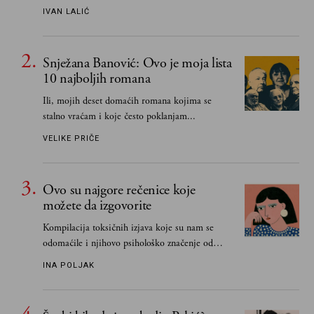
IVAN LALIĆ
Snježana Banović: Ovo je moja lista
10 najboljih romana
Ili, mojih deset domaćih romana kojima se
stalno vraćam i koje često poklanjam...
VELIKE PRIČE
Ovo su najgore rečenice koje
možete da izgovorite
Kompilacija toksičnih izjava koje su nam se
odomaćile i njihovo psihološko značenje od
„Biće ti bolje bez mene“ do „Sve se dešava sa
INA POLJAK
razlogom“