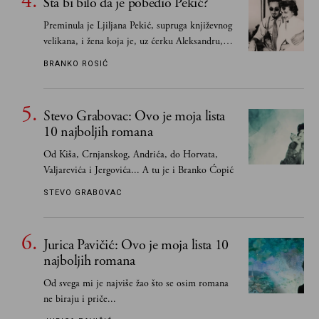
Šta bi bilo da je pobedio Pekić?
Preminula je Ljiljana Pekić, supruga književnog
velikana, i žena koja je, uz ćerku Aleksandru,
vodila računa o zaostavštini pisca. Ovu priču o
BRANKO ROSIĆ
njemu, njegovim političkim idejama i svim
propuštenim prilikama u Srbiji, ispričale su
upravo one koje su Borislava Pekića najbolje
Stevo Grabovac: Ovo je moja lista
poznavale
10 najboljih romana
Od Kiša, Crnjanskog, Andrića, do Horvata,
Valjarevića i Jergovića... A tu je i Branko Ćopić
STEVO GRABOVAC
Jurica Pavičić: Ovo je moja lista 10
najboljih romana
Od svega mi je najviše žao što se osim romana
ne biraju i priče...