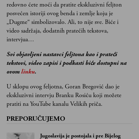
redovno ćete moći da pratite ekskluzivni feljton
posvećen istoriji ovog benda i zemlje koju je
„Dugme“ simbolizovalo. Ali, to nije sve. Biće i
video sadržaja, dodatnih pratećih tekstova,
intervjua…
Svi objavljeni nastavci feljtona kao i prateći
tekstovi, video zapisi i podkasti biće dostupni na
ovom
linku
.
U sklopu ovog feljotna, Goran Bregović dao je
ekskluzivni intervju Branku Rosiću koji možete
pratiti na YouTube kanalu Velikih priča.
PREPORUČUJEMO
Jugoslavija je postojala i pre Bijelog