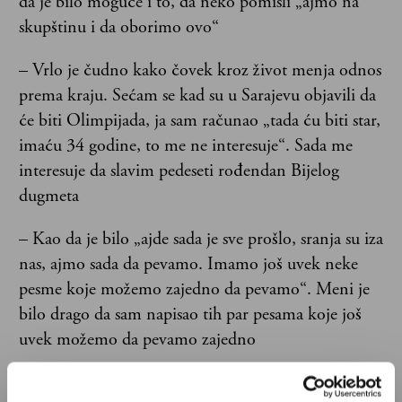
da je bilo moguće i to, da neko pomisli „ajmo na
skupštinu i da oborimo ovo“
– Vrlo je čudno kako čovek kroz život menja odnos
prema kraju. Sećam se kad su u Sarajevu objavili da
će biti Olimpijada, ja sam računao „tada ću biti star,
imaću 34 godine, to me ne interesuje“. Sada me
interesuje da slavim pedeseti rođendan Bijelog
dugmeta
– Kao da je bilo „ajde sada je sve prošlo, sranja su iza
nas, ajmo sada da pevamo. Imamo još uvek neke
pesme koje možemo zajedno da pevamo“. Meni je
bilo drago da sam napisao tih par pesama koje još
uvek možemo da pevamo zajedno
– Ti mali koncepti do kojih je meni bilo stalo u to