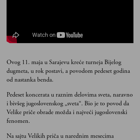
Ovog 11. maja u Sarajevu kreće turneja Bijelog
dugmeta, u rok postavi, a povodom pedeset godina
od nastanka benda.
Pedeset koncerata u raznim delovima sveta, naravno
i bivšeg jugoslovenskog „sveta“. Bio je to povod da
Velike priče obrade možda i najveći jugoslovenski
fenomen.
Na sajtu Velikih priča u narednim mesecima