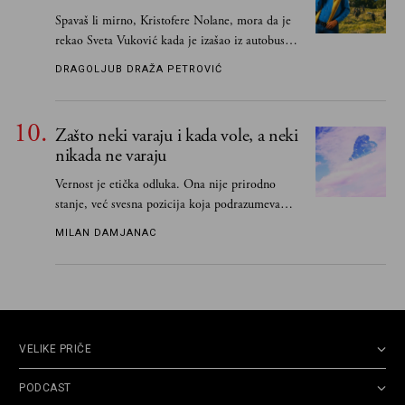
Spavaš li mirno, Kristofere Nolane, mora da je
rekao Sveta Vuković kada je izašao iz autobusa i
čim je stigao kući pozvao Vojkana
DRAGOLJUB DRAŽA PETROVIĆ
Borisavljevića, izrecitovao mu stihove, a ovaj se
oduševio i rekao mu da pesmu odmah pošalje
Grku poštom u Grčku
Zašto neki varaju i kada vole, a neki
nikada ne varaju
Vernost je etička odluka. Ona nije prirodno
stanje, već svesna pozicija koja podrazumeva
ograničenje sopstvenih impulsa
MILAN DAMJANAC
VELIKE PRIČE
PODCAST