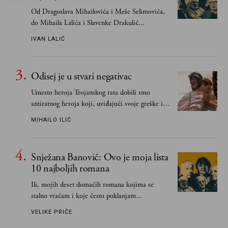
Od Dragoslava Mihailovića i Meše Selimovića,
do Mihaila Lalića i Slavenke Drakulić...
IVAN LALIĆ
Odisej je u stvari negativac
Umesto heroja Trojanskog rata dobili smo
antiratnog heroja koji, uviđajući svoje greške i
učeći na njima, shvata da postoje stvari koje su
MIHAILO ILIĆ
važnije od svih ratova, slave, novca, herojstva,
čak i pravde
Snježana Banović: Ovo je moja lista
10 najboljih romana
Ili, mojih deset domaćih romana kojima se
stalno vraćam i koje često poklanjam...
VELIKE PRIČE