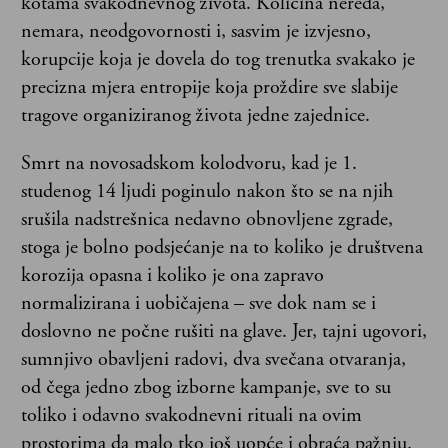
kotama svakodnevnog života. Količina nereda,
nemara, neodgovornosti i, sasvim je izvjesno,
korupcije koja je dovela do tog trenutka svakako je
precizna mjera entropije koja proždire sve slabije
tragove organiziranog života jedne zajednice.
Smrt na novosadskom kolodvoru, kad je 1.
studenog 14 ljudi poginulo nakon što se na njih
srušila nadstrešnica nedavno obnovljene zgrade,
stoga je bolno podsjećanje na to koliko je društvena
korozija opasna i koliko je ona zapravo
normalizirana i uobičajena – sve dok nam se i
doslovno ne počne rušiti na glave. Jer, tajni ugovori,
sumnjivo obavljeni radovi, dva svečana otvaranja,
od čega jedno zbog izborne kampanje, sve to su
toliko i odavno svakodnevni rituali na ovim
prostorima da malo tko još uopće i obraća pažnju.