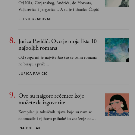
Od Kiša, Crnjanskog, Andrića, do Horvata,
Valjarevića i Jergovića... A tu je i Branko Ćopić
STEVO GRABOVAC
Jurica Pavičić: Ovo je moja lista 10
najboljih romana
Od svega mi je najviše žao što se osim romana
ne biraju i priče...
JURICA PAVIČIĆ
Ovo su najgore rečenice koje
možete da izgovorite
Kompilacija toksičnih izjava koje su nam se
odomaćile i njihovo psihološko značenje od
„Biće ti bolje bez mene“ do „Sve se dešava sa
INA POLJAK
razlogom“