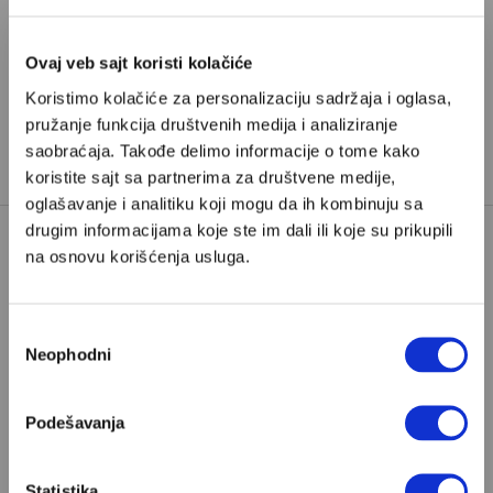
Pretplata
Ovaj veb sajt koristi kolačiće
Već imate nalog?
Ulogujte se
Koristimo kolačiće za personalizaciju sadržaja i oglasa,
pružanje funkcija društvenih medija i analiziranje
Jasmin Klarić
je novinar iz Hrvatske i saradnik Velikih
saobraćaja. Takođe delimo informacije o tome kako
priča
koristite sajt sa partnerima za društvene medije,
oglašavanje i analitiku koji mogu da ih kombinuju sa
drugim informacijama koje ste im dali ili koje su prikupili
na osnovu korišćenja usluga.
ANDREJ PLENKOVIĆ
HDZ
JADROLINIJA
NOVI SAD
Избор
POMORSKA NESREĆA
PROSVJEDI
Neophodni
сагласности
TAGOVI:
TRAJEKT LASTOVO
Podešavanja
ŽELEZNIČKA STANICA U NOVOM
SADU
Statistika