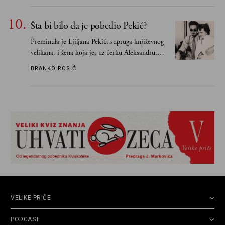
Šta bi bilo da je pobedio Pekić?
Preminula je Ljiljana Pekić, supruga književnog
velikana, i žena koja je, uz ćerku Aleksandru,
vodila računa o zaostavštini pisca. Ovu priču o
BRANKO ROSIĆ
njemu, njegovim političkim idejama i svim
propuštenim prilikama u Srbiji, ispričale su
upravo one koje su Borislava Pekića najbolje
poznavale
VELIKE PRIČE
PODCAST