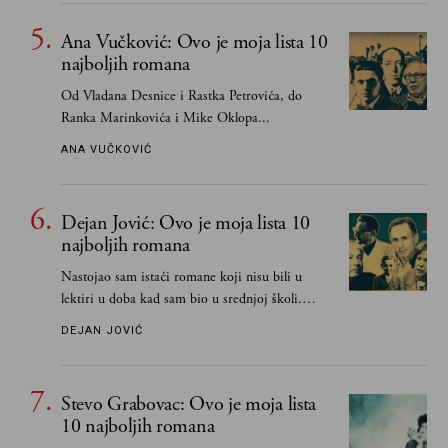
Ana Vučković: Ovo je moja lista 10
najboljih romana
Od Vladana Desnice i Rastka Petrovića, do
Ranka Marinkovića i Mike Oklopa...
ANA VUČKOVIĆ
Dejan Jović: Ovo je moja lista 10
najboljih romana
Nastojao sam istaći romane koji nisu bili u
lektiri u doba kad sam bio u srednjoj školi.
Smatrao sam da su "klasici" već dovoljno
DEJAN JOVIĆ
pohvaljeni i istaknuti, pa sam se ograničio na
one romane koje sam čitao ne zato što je to bilo
obavezno, nego po vlastitom izboru
Stevo Grabovac: Ovo je moja lista
10 najboljih romana