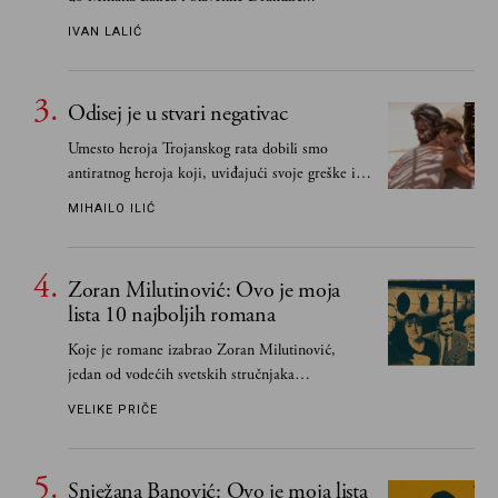
IVAN LALIĆ
Odisej je u stvari negativac
Umesto heroja Trojanskog rata dobili smo
antiratnog heroja koji, uviđajući svoje greške i
učeći na njima, shvata da postoje stvari koje su
MIHAILO ILIĆ
važnije od svih ratova, slave, novca, herojstva,
čak i pravde
Zoran Milutinović: Ovo je moja
lista 10 najboljih romana
Koje je romane izabrao Zoran Milutinović,
jedan od vodećih svetskih stručnjaka
južnoslovenske književnosti
VELIKE PRIČE
Snježana Banović: Ovo je moja lista