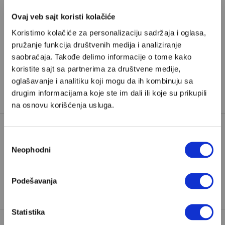
Ovaj veb sajt koristi kolačiće
Pretplata
Koristimo kolačiće za personalizaciju sadržaja i oglasa,
pružanje funkcija društvenih medija i analiziranje
Već imate nalog?
Ulogujte se
saobraćaja. Takođe delimo informacije o tome kako
koristite sajt sa partnerima za društvene medije,
Jasmin Klarić
je novinar iz Hrvatske i saradnik Velikih
oglašavanje i analitiku koji mogu da ih kombinuju sa
drugim informacijama koje ste im dali ili koje su prikupili
priča
na osnovu korišćenja usluga.
Избор
ANDREJ PLENKOVIĆ
HRVATSKA
Neophodni
сагласности
TAGOVI:
IZBORI U HRVATSKOJ
ZORAN MILANOVIĆ
Podešavanja
Statistika