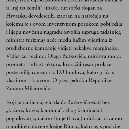
u „raj na zemlji“ (inače, turistički slogan za
Hrvatsku devedesetih, izabran na natječaju na
kojemu je s ovom inventivnom porukom pobijedila
i lijepu novčanu nagradu osvojila supruga tadašnjeg
ministra turizma) neće među luđim vijestima iz
predizborne kampanje vidjeti nekakve marginalce.
Vidjet će, recimo, Olega Butkovića, ministra mora,
prometa i infrastrukture, kroz čiji resor prolaze
puste milijarde eura iz EU fondova, kako priča s
vlastitom – kravom. O predsjedniku Republike
Zoranu Milanoviću.
Koji je ranije najavio da će Butković ostati bez
„krčme, krave, kamiona“, zbog kriminala i
pogodovanja, nakon što je (i ovaj) ministar osvanuo
u mobitelu čuvene Josipe Rimac, kako je, s pozicije