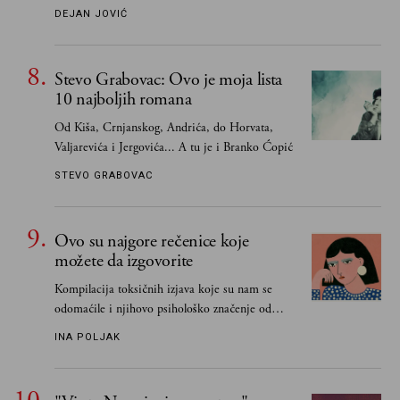
Smatrao sam da su "klasici" već dovoljno
DEJAN JOVIĆ
pohvaljeni i istaknuti, pa sam se ograničio na
one romane koje sam čitao ne zato što je to bilo
obavezno, nego po vlastitom izboru
Stevo Grabovac: Ovo je moja lista
10 najboljih romana
Od Kiša, Crnjanskog, Andrića, do Horvata,
Valjarevića i Jergovića... A tu je i Branko Ćopić
STEVO GRABOVAC
Ovo su najgore rečenice koje
možete da izgovorite
Kompilacija toksičnih izjava koje su nam se
odomaćile i njihovo psihološko značenje od
„Biće ti bolje bez mene“ do „Sve se dešava sa
INA POLJAK
razlogom“