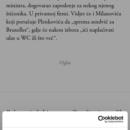
ministra, dogovarao zaposlenje za nekog njenog
štićenika. U privatnoj firmi. Vidjet će i Milanovića
koji poručuje Plenkoviću da „sprema sendvič za
Bruxelles“, gdje će nakon izbora „ići naplaćivati
ulaz u WC ili što već“.
Poštovani, da biste nastavili sa čitanjem naših
premium sadržaja, neophodno je da
odaberete jedan od planova pretplate.