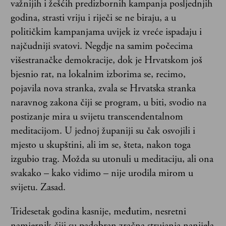
važnijih i žešćih predizbornih kampanja posljednjih
godina, strasti vriju i riječi se ne biraju, a u
političkim kampanjama uvijek iz vreće ispadaju i
najčudniji svatovi. Negdje na samim počecima
višestranačke demokracije, dok je Hrvatskom još
bjesnio rat, na lokalnim izborima se, recimo,
pojavila nova stranka, zvala se Hrvatska stranka
naravnog zakona čiji se program, u biti, svodio na
postizanje mira u svijetu transcendentalnom
meditacijom. U jednoj županiji su čak osvojili i
mjesto u skupštini, ali im se, šteta, nakon toga
izgubio trag. Možda su utonuli u meditaciju, ali ona
svakako – kako vidimo – nije urodila mirom u
svijetu. Zasad.
Tridesetak godina kasnije, međutim, nesretni
namjernik čiji su padobran zračna strujanja nanijela