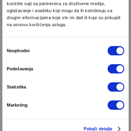
koristite sajt sa partnerima za društvene medije,
oglašavanje i analitiku koji mogu da ih kombinuju sa
drugim informacijama koje ste im dali ili koje su prikupili
na osnovu korišćenja usluga.
Poštovani, da biste nastavili sa čitanjem naših
Избор
premium sadržaja, neophodno je da
Neophodni
сагласности
odaberete jedan od planova pretplate.
Podešavanja
Pretplata
Statistika
Već imate nalog?
Ulogujte se
Zoran Panović
je programski direktor Demostata i
Marketing
novinar Velikih priča.
Pokaži detalje