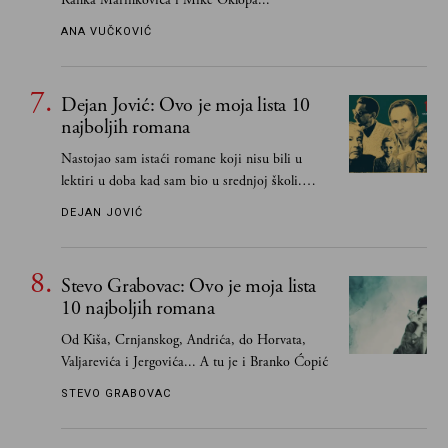
ANA VUČKOVIĆ
Dejan Jović: Ovo je moja lista 10
najboljih romana
Nastojao sam istaći romane koji nisu bili u
lektiri u doba kad sam bio u srednjoj školi.
Smatrao sam da su "klasici" već dovoljno
DEJAN JOVIĆ
pohvaljeni i istaknuti, pa sam se ograničio na
one romane koje sam čitao ne zato što je to bilo
obavezno, nego po vlastitom izboru
Stevo Grabovac: Ovo je moja lista
10 najboljih romana
Od Kiša, Crnjanskog, Andrića, do Horvata,
Valjarevića i Jergovića... A tu je i Branko Ćopić
STEVO GRABOVAC