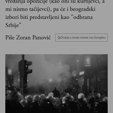
vređanja opozicije (kao oni su kurtijevci, a
mi nismo tačijevci), pa će i beogradski
izbori biti predstavljeni kao "odbrana
Srbije"
Piše Zoran Panović
Dodaj u svoje izvore na Googleu