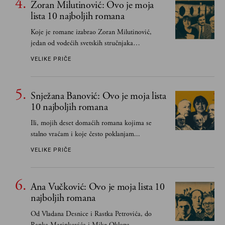
Zoran Milutinović: Ovo je moja
lista 10 najboljih romana
Koje je romane izabrao Zoran Milutinović,
jedan od vodećih svetskih stručnjaka
južnoslovenske književnosti
VELIKE PRIČE
Snježana Banović: Ovo je moja lista
10 najboljih romana
Ili, mojih deset domaćih romana kojima se
stalno vraćam i koje često poklanjam...
VELIKE PRIČE
Ana Vučković: Ovo je moja lista 10
najboljih romana
Od Vladana Desnice i Rastka Petrovića, do
Ranka Marinkovića i Mike Oklopa...