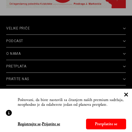
VELIKE PRIČE
PODCAST
O NAMA
PRETPLATA
PRATITE NAS
Politika
Opšti uslovi
Politika
Cookie
Poštovani, da biste nastavili sa čitanjem naših premium sadržaja,
privatnosti
korišćenja
reklamacija
Policy
neophodno je da odaberete jedan od planova pretplate.
© 2026
Velike priče
- TCT News and Entertainment - Sva prava zadržana. Developed
by
Cubes
Registrujte se
-
Prijavite se
Pretplatite se