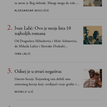
za mene je Bog sloboda. Mnogi mogu da vole, a
tek retki mogu da podnesu slobodu
ALEKSANDAR MISOJČIĆ
Ivan Lalić: Ovo je moja lista 10
najboljih romana
Od Dragoslava Mihailovića i Meše Selimovića,
do Mihaila Lalića i Slavenke Drakulić...
IVAN LALIĆ
Odisej je u stvari negativac
Umesto heroja Trojanskog rata dobili smo
antiratnog heroja koji, uviđajući svoje greške i
učeći na njima, shvata da postoje stvari koje su
MIHAILO ILIĆ
važnije od svih ratova, slave, novca, herojstva,
čak i pravde