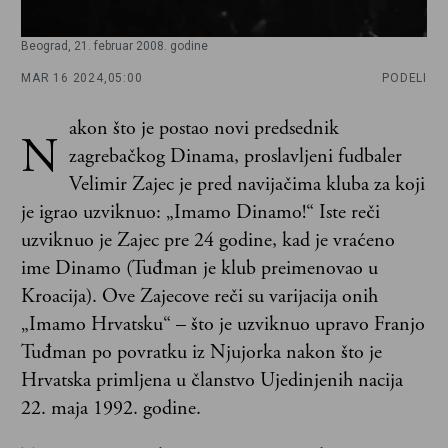
Beograd, 21. februar 2008. godine
MAR 16 2024,
05:00
PODELI
akon što je postao novi predsednik
N
zagrebačkog Dinama, proslavljeni fudbaler
Velimir Zajec je pred navijačima kluba za koji
je igrao uzviknuo: „Imamo Dinamo!“ Iste reči
uzviknuo je Zajec pre 24 godine, kad je vraćeno
ime Dinamo (Tuđman je klub preimenovao u
Kroacija). Ove Zajecove reči su varijacija onih
„Imamo Hrvatsku“ – što je uzviknuo upravo Franjo
Tuđman po povratku iz Njujorka nakon što je
Hrvatska primljena u članstvo Ujedinjenih nacija
22. maja 1992. godine.