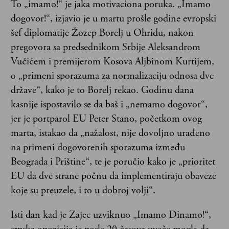
To „imamo!“ je jaka motivaciona poruka. „Imamo
dogovor!“, izjavio je u martu prošle godine evropski
šef diplomatije Žozep Borelj u Ohridu, nakon
pregovora sa predsednikom Srbije Aleksandrom
Vučićem i premijerom Kosova Aljbinom Kurtijem,
o „primeni sporazuma za normalizaciju odnosa dve
države“, kako je to Borelj rekao. Godinu dana
kasnije ispostavilo se da baš i „nemamo dogovor“,
jer je portparol EU Peter Stano, početkom ovog
marta, istakao da „nažalost, nije dovoljno urađeno
na primeni dogovorenih sporazuma između
Beograda i Prištine“, te je poručio kako je „prioritet
EU da dve strane počnu da implementiraju obaveze
koje su preuzele, i to u dobroj volji“.
Isti dan kad je Zajec uzviknuo „Imamo Dinamo!“,