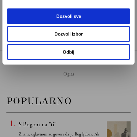
ALEKSANDAR VUČIĆ
Dozvoli sve
TAGOVI:
BEOGRADSKI IZBORI
SRPSKA POLITIKA
Dozvoli izbor
Odbij
POPULARNO
S Bogom na "ti"
Znam, uglavnom se govori da je Bog ljubav. Ali