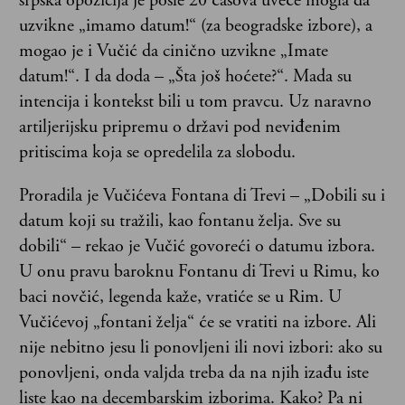
srpska opozicija je posle 20 časova uveče mogla da
uzvikne „imamo datum!“ (za beogradske izbore), a
mogao je i Vučić da cinično uzvikne „Imate
datum!“. I da doda – „Šta još hoćete?“. Mada su
intencija i kontekst bili u tom pravcu. Uz naravno
artiljerijsku pripremu o državi pod neviđenim
pritiscima koja se opredelila za slobodu.
Proradila je Vučićeva Fontana di Trevi – „Dobili su i
datum koji su tražili, kao fontanu želja. Sve su
dobili“ – rekao je Vučić govoreći o datumu izbora.
U onu pravu baroknu Fontanu di Trevi u Rimu, ko
baci novčić, legenda kaže, vratiće se u Rim. U
Vučićevoj „fontani želja“ će se vratiti na izbore. Ali
nije nebitno jesu li ponovljeni ili novi izbori: ako su
ponovljeni, onda valjda treba da na njih izađu iste
liste kao na decembarskim izborima. Kako? Pa ni