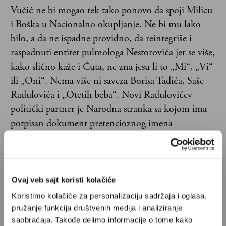
Vučić ne bi mogao tek tako ponovo da spoji Milicu
i Boška u Nacionalno okupljanje. Ne bi mu lako
bilo, a da ne ispadne providno, da reintegriše i
raspadnuti entitet pulmologa Nestorovića jer se više,
kako slično kaže i Ćuta, ne zna jesu li to „Mi“, „Vi“
ili „Oni“. Nema više ni saveza Borisa Tadića, Saše
Radulovića i „Otetih beba“. Novi Radulovićev
politički partner je Narodna stranka sa kojom ima
potpisan dokument pretencioznog imena –
Memorandum o izlasku na lokalne izbore – a koju
nakon postizbornog deprimiranja Vuka Jeremića
zastupa Vladimir Gajić.
Ovaj veb sajt koristi kolačiće
Koristimo kolačiće za personalizaciju sadržaja i oglasa,
pružanje funkcija društvenih medija i analiziranje
saobraćaja. Takođe delimo informacije o tome kako