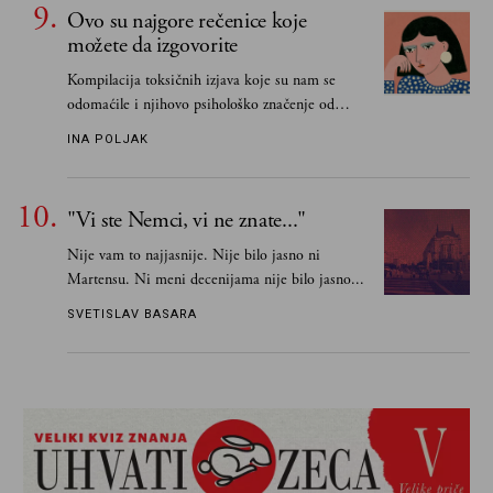
Ovo su najgore rečenice koje
možete da izgovorite
Kompilacija toksičnih izjava koje su nam se
odomaćile i njihovo psihološko značenje od
„Biće ti bolje bez mene“ do „Sve se dešava sa
INA POLJAK
razlogom“
"Vi ste Nemci, vi ne znate..."
Nije vam to najjasnije. Nije bilo jasno ni
Martensu. Ni meni decenijama nije bilo jasno...
SVETISLAV BASARA