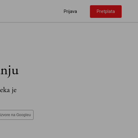
Prijava
Pretplata
anju
eka je
 izvore na Googleu