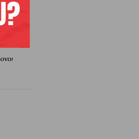
iča.
O OVO?