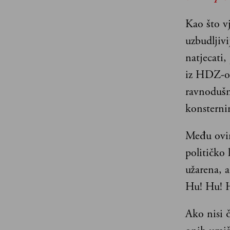
Kao što vj
uzbudljiv
natjecati,
iz HDZ-ov
ravnodušn
konsterni
Među ovim
političko 
užarena, a
Hu! Hu! H
Ako nisi č