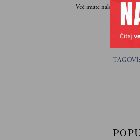
Već imate nalog?
Ulogujte
Ante Tomić
TAGOVI
POP