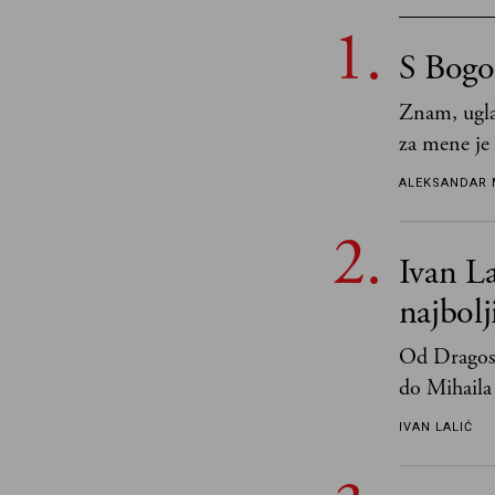
S Bogo
Znam, ugla
za mene je
tek retki 
ALEKSANDAR 
Ivan La
najbol
Od Dragosl
do Mihaila 
IVAN LALIĆ