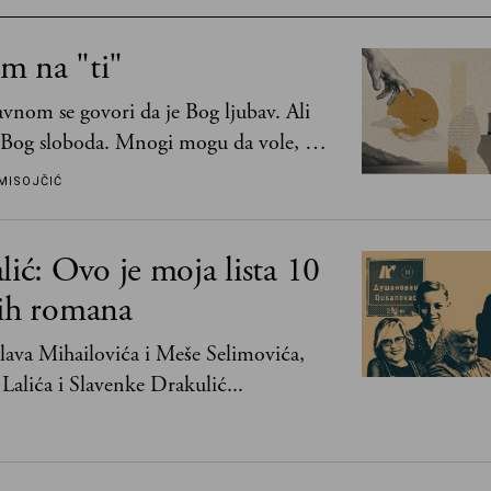
m na "ti"
vnom se govori da je Bog ljubav. Ali
 Bog sloboda. Mnogi mogu da vole, a
mogu da podnesu slobodu
MISOJČIĆ
lić: Ovo je moja lista 10
jih romana
ava Mihailovića i Meše Selimovića,
Lalića i Slavenke Drakulić...