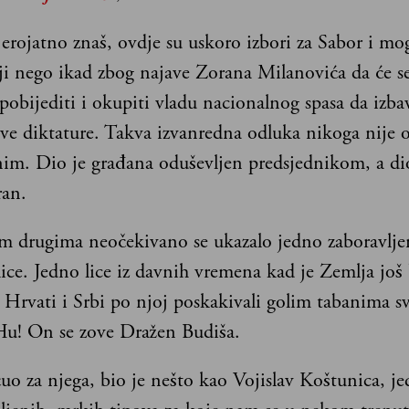
erojatno znaš, ovdje su uskoro izbori za Sabor i mogl
iji nego ikad zbog najave Zorana Milanovića da će s
 pobijediti i okupiti vladu nacionalnog spasa da izba
e diktature. Takva izvanredna odluka nikoga nije o
im. Dio je građana oduševljen predsjednikom, a di
ran.
 drugima neočekivano se ukazalo jedno zaboravlje
lice. Jedno lice iz davnih vremena kad je Zemlja još 
 Hrvati i Srbi po njoj poskakivali golim tabanima sv
u! On se zove Dražen Budiša.
uo za njega, bio je nešto kao Vojislav Koštunica, j