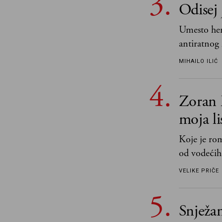
Odisej 
Umesto her
antiratnog 
učeći na nj
MIHAILO ILIĆ
važnije od 
i pravde
Zoran 
moja li
Koje je ro
od vodećih
književnost
VELIKE PRIČE
Snježa