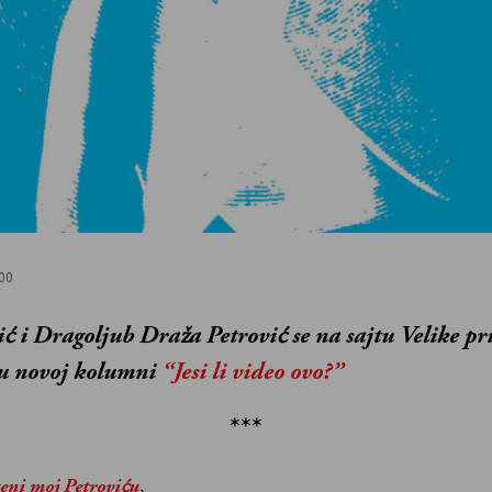
00
ć i Dragoljub Draža Petrović se na sajtu Velike pr
 u novoj kolumni
“Jesi li video ovo?”
***
teni moj Petroviću
,