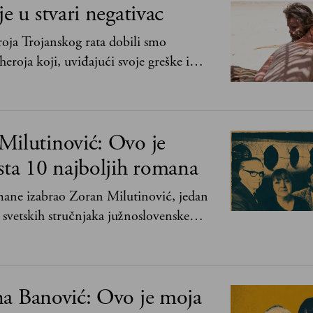
je u stvari negativac
oja Trojanskog rata dobili smo
heroja koji, uviđajući svoje greške i
ima, shvata da postoje stvari koje su
svih ratova, slave, novca, herojstva, čak
Milutinović: Ovo je
sta 10 najboljih romana
mane izabrao Zoran Milutinović, jedan
 svetskih stručnjaka južnoslovenske
i
na Banović: Ovo je moja