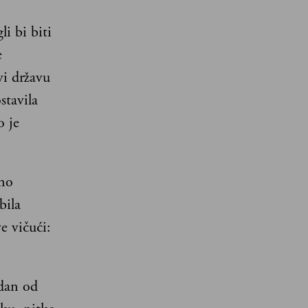
i bi biti
e
vi državu
stavila
o je
no
bila
e vičući:
edan od