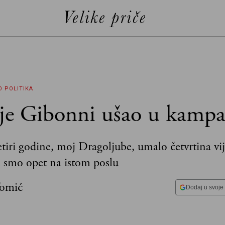
O
POLITIKA
je Gibonni ušao u kamp
tiri godine, moj Dragoljube, umalo četvrtina vij
i smo opet na istom poslu
Tomić
Dodaj u svoje