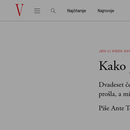
Najčitanije
Najnovije
JESI LI VIDEO OV
Kako 
Dvadeset če
prošla, a m
Piše Ante 