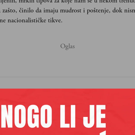
ljenih, mrkih tipova za koje nam se u nekom trenut
a zašto, činilo da imaju mudrost i poštenje, dok nism
ne nacionalističke tikve.
aših premium sadržaja,
lanova pretplate.
Pretplata