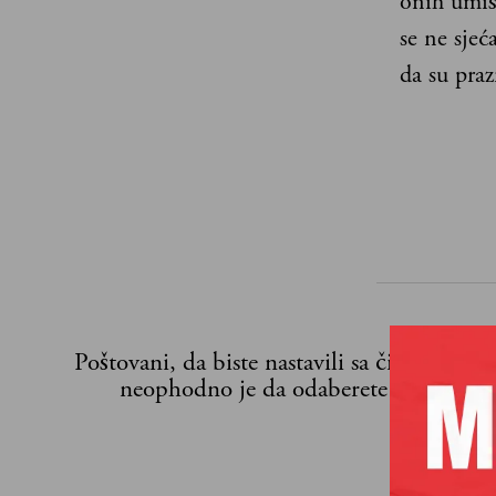
onih umiš
se ne sjeć
da su praz
Poštovani, da biste nastavili sa čitanjem n
neophodno je da odaberete jedan od p