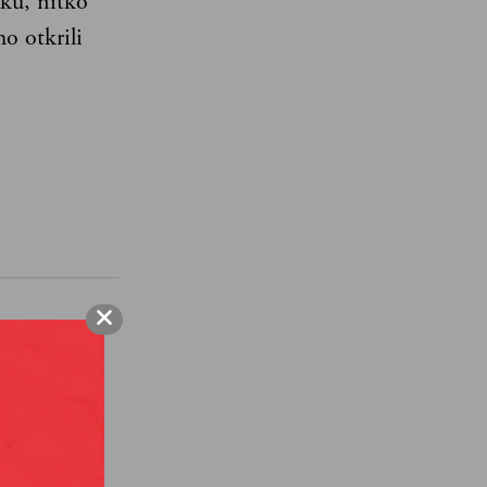
ku, nitko
o otkrili