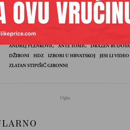
 se
je književnik i novinar iz Splita i redovni kolumnista Velikih pr
ANDREJ PLENKOVIĆ
ANTE TOMIĆ
DRAŽEN BUDOŠA
:
DŽIBONI
HDZ
IZBORI U HRVATSKOJ
JESI LI VIDE
ZLATAN STIPIŠIĆ GIBONNI
ULARNO