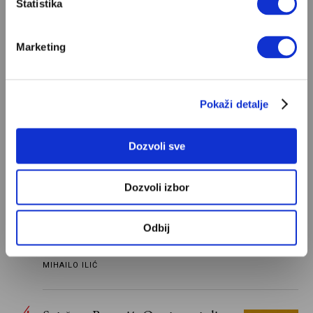
Statistika
za mene je Bog sloboda. Mnogi mogu da vole, a
tek retki mogu da podnesu slobodu
ALEKSANDAR MISOJČIĆ
Marketing
Ivan Lalić: Ovo je moja lista 10
najboljih romana
Pokaži detalje
Od Dragoslava Mihailovića i Meše Selimovića,
do Mihaila Lalića i Slavenke Drakulić...
Dozvoli sve
IVAN LALIĆ
Dozvoli izbor
Odisej je u stvari negativac
Umesto heroja Trojanskog rata dobili smo
Odbij
antiratnog heroja koji, uviđajući svoje greške i
učeći na njima, shvata da postoje stvari koje su
MIHAILO ILIĆ
važnije od svih ratova, slave, novca, herojstva,
čak i pravde