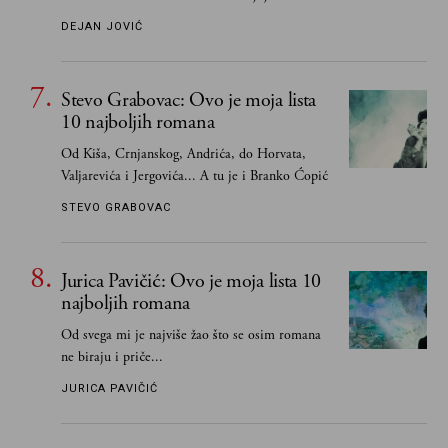
Smatrao sam da su "klasici" već dovoljno
DEJAN JOVIĆ
pohvaljeni i istaknuti, pa sam se ograničio na
one romane koje sam čitao ne zato što je to bilo
obavezno, nego po vlastitom izboru
Stevo Grabovac: Ovo je moja lista
10 najboljih romana
Od Kiša, Crnjanskog, Andrića, do Horvata,
Valjarevića i Jergovića... A tu je i Branko Ćopić
STEVO GRABOVAC
Jurica Pavičić: Ovo je moja lista 10
najboljih romana
Od svega mi je najviše žao što se osim romana
ne biraju i priče...
JURICA PAVIČIĆ