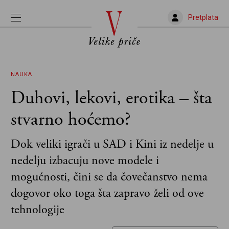
Pretplata
NAUKA
Duhovi, lekovi, erotika – šta
stvarno hoćemo?
Dok veliki igrači u SAD i Kini iz nedelje u
nedelju izbacuju nove modele i
mogućnosti, čini se da čovečanstvo nema
dogovor oko toga šta zapravo želi od ove
tehnologije