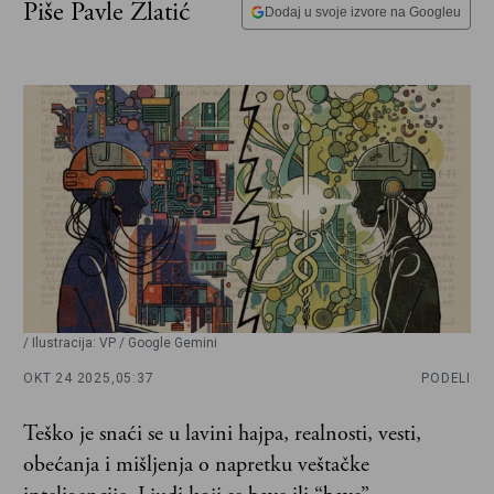
Piše Pavle Zlatić
Dodaj u svoje izvore na Googleu
/ Ilustracija: VP / Google Gemini
OKT 24 2025,
05:37
PODELI
Teško je snaći se u lavini hajpa, realnosti, vesti,
obećanja i mišljenja o napretku veštačke