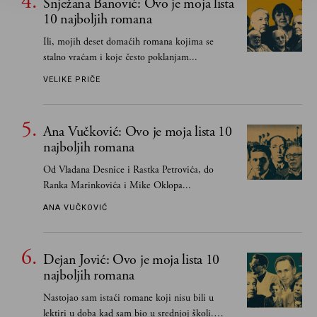
Snježana Banović: Ovo je moja lista
10 najboljih romana
Ili, mojih deset domaćih romana kojima se
stalno vraćam i koje često poklanjam...
VELIKE PRIČE
Ana Vučković: Ovo je moja lista 10
najboljih romana
Od Vladana Desnice i Rastka Petrovića, do
Ranka Marinkovića i Mike Oklopa...
ANA VUČKOVIĆ
Dejan Jović: Ovo je moja lista 10
najboljih romana
Nastojao sam istaći romane koji nisu bili u
lektiri u doba kad sam bio u srednjoj školi.