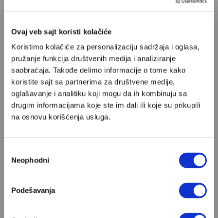
Ovaj veb sajt koristi kolačiće
CHATGPT
OPENAI
TAGOVI:
Koristimo kolačiće za personalizaciju sadržaja i oglasa,
VEŠTAČKA INTELIGENCIJA
pružanje funkcija društvenih medija i analiziranje
saobraćaja. Takođe delimo informacije o tome kako
koristite sajt sa partnerima za društvene medije,
oglašavanje i analitiku koji mogu da ih kombinuju sa
drugim informacijama koje ste im dali ili koje su prikupili
na osnovu korišćenja usluga.
Избор
POPULARNO
Neophodni
сагласности
Podešavanja
S Bogom na "ti"
Znam, uglavnom se govori da je Bog ljubav. Ali