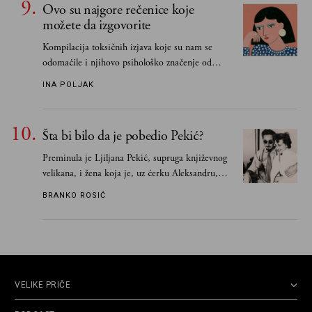
Ovo su najgore rečenice koje
možete da izgovorite
Kompilacija toksičnih izjava koje su nam se
odomaćile i njihovo psihološko značenje od
„Biće ti bolje bez mene“ do „Sve se dešava sa
INA POLJAK
razlogom“
Šta bi bilo da je pobedio Pekić?
Preminula je Ljiljana Pekić, supruga književnog
velikana, i žena koja je, uz ćerku Aleksandru,
vodila računa o zaostavštini pisca. Ovu priču o
BRANKO ROSIĆ
njemu, njegovim političkim idejama i svim
propuštenim prilikama u Srbiji, ispričale su
upravo one koje su Borislava Pekića najbolje
poznavale
VELIKE PRIČE