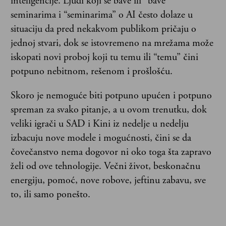
inteligencije. Ljudi koji se bave ili “bave”
seminarima i “seminarima” o AI često dolaze u
situaciju da pred nekakvom publikom pričaju o
jednoj stvari, dok se istovremeno na mrežama može
iskopati novi proboj koji tu temu ili “temu” čini
potpuno nebitnom, rešenom i prošlošću.
Skoro je nemoguće biti potpuno upućen i potpuno
spreman za svako pitanje, a u ovom trenutku, dok
veliki igrači u SAD i Kini iz nedelje u nedelju
izbacuju nove modele i mogućnosti, čini se da
čovečanstvo nema dogovor ni oko toga šta zapravo
želi od ove tehnologije. Večni život, beskonačnu
energiju, pomoć, nove robove, jeftinu zabavu, sve
to, ili samo ponešto.