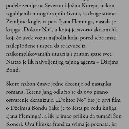
podele zemlje na Severnu i Južnu Koreju, nakon
izgubljenih mnogobrojnih života, sa druge strane
Zemljine kugle, iz pera Ijana Fleminga, nastala je
knjiga „Doktor No“, u kojoj je stvorio akcioni lik
koji će uvek voziti najbolja kola, pored sebe imati
najlepše žene i uspeti da se izvuče iz
najkomplikovanijih situacija i pritom spase svet.
Nastao je lik najvoljenijeg tajnog agenta – Džejms
Bond.
Skoro nakon čitave jedne decenije od nastanka
romana, Terens Jang odlučio se da ovo pisano
ostvarenje ekranizuje. „Doktor No“ bio je prvi film
o Džejmsu Bondu (iako je to šesta po redu knjiga
Ijana Fleminga), a lik je imao priliku da tumači Šon
Koneri. Ova filmska franšiza svima je poznata, jer