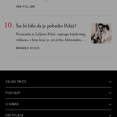
„Biće ti bolje bez mene“ do „Sve se dešava sa
INA POLJAK
razlogom“
Šta bi bilo da je pobedio Pekić?
Preminula je Ljiljana Pekić, supruga književnog
velikana, i žena koja je, uz ćerku Aleksandru,
vodila računa o zaostavštini pisca. Ovu priču o
BRANKO ROSIĆ
njemu, njegovim političkim idejama i svim
propuštenim prilikama u Srbiji, ispričale su
upravo one koje su Borislava Pekića najbolje
poznavale
VELIKE PRIČE
PODCAST
O NAMA
PRETPLATA