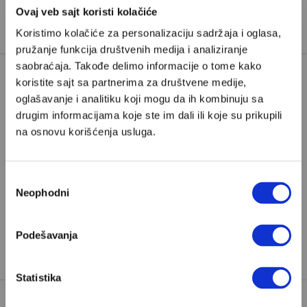
Ovaj veb sajt koristi kolačiće
Koristimo kolačiće za personalizaciju sadržaja i oglasa,
pružanje funkcija društvenih medija i analiziranje
saobraćaja. Takođe delimo informacije o tome kako
koristite sajt sa partnerima za društvene medije,
oglašavanje i analitiku koji mogu da ih kombinuju sa
Poštovani, da biste nastavili sa čitanjem naših
drugim informacijama koje ste im dali ili koje su prikupili
premium sadržaja, neophodno je da
na osnovu korišćenja usluga.
odaberete jedan od planova pretplate.
Избор
Pretplata
Neophodni
сагласности
Već imate nalog?
Ulogujte se
Podešavanja
Marina Zdravković
je novinarka Velikih priča.
Statistika