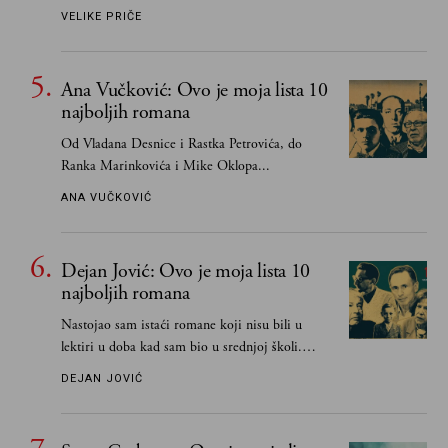
VELIKE PRIČE
Ana Vučković: Ovo je moja lista 10
najboljih romana
Od Vladana Desnice i Rastka Petrovića, do
Ranka Marinkovića i Mike Oklopa...
ANA VUČKOVIĆ
Dejan Jović: Ovo je moja lista 10
najboljih romana
Nastojao sam istaći romane koji nisu bili u
lektiri u doba kad sam bio u srednjoj školi.
Smatrao sam da su "klasici" već dovoljno
DEJAN JOVIĆ
pohvaljeni i istaknuti, pa sam se ograničio na
one romane koje sam čitao ne zato što je to bilo
obavezno, nego po vlastitom izboru