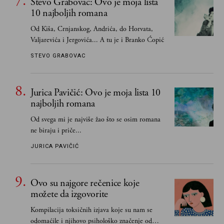
Stevo Grabovac: Ovo je moja lista
10 najboljih romana
Od Kiša, Crnjanskog, Andrića, do Horvata,
Valjarevića i Jergovića... A tu je i Branko Ćopić
STEVO GRABOVAC
Jurica Pavičić: Ovo je moja lista 10
najboljih romana
Od svega mi je najviše žao što se osim romana
ne biraju i priče...
JURICA PAVIČIĆ
Ovo su najgore rečenice koje
možete da izgovorite
Kompilacija toksičnih izjava koje su nam se
odomaćile i njihovo psihološko značenje od