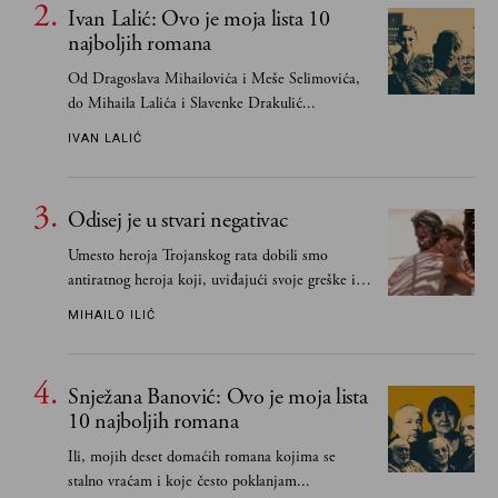
Ivan Lalić: Ovo je moja lista 10
najboljih romana
Od Dragoslava Mihailovića i Meše Selimovića,
do Mihaila Lalića i Slavenke Drakulić...
IVAN LALIĆ
Odisej je u stvari negativac
Umesto heroja Trojanskog rata dobili smo
antiratnog heroja koji, uviđajući svoje greške i
učeći na njima, shvata da postoje stvari koje su
MIHAILO ILIĆ
važnije od svih ratova, slave, novca, herojstva,
čak i pravde
Snježana Banović: Ovo je moja lista
10 najboljih romana
Ili, mojih deset domaćih romana kojima se
stalno vraćam i koje često poklanjam...