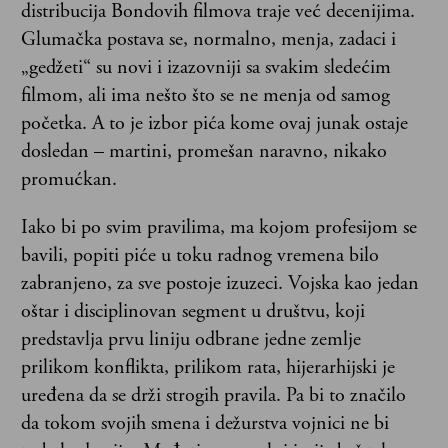
distribucija Bondovih filmova traje već decenijima.
Glumačka postava se, normalno, menja, zadaci i
„gedžeti“ su novi i izazovniji sa svakim sledećim
filmom, ali ima nešto što se ne menja od samog
početka. A to je izbor pića kome ovaj junak ostaje
dosledan – martini, promešan naravno, nikako
promućkan.
Iako bi po svim pravilima, ma kojom profesijom se
bavili, popiti piće u toku radnog vremena bilo
zabranjeno, za sve postoje izuzeci. Vojska kao jedan
oštar i disciplinovan segment u društvu, koji
predstavlja prvu liniju odbrane jedne zemlje
prilikom konflikta, prilikom rata, hijerarhijski je
uređena da se drži strogih pravila. Pa bi to značilo
da tokom svojih smena i dežurstva vojnici ne bi