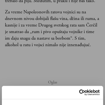
trebalo da piju. Međutim, u praksi i nije baš tako.
Za vreme Napoleonovih ratova vojnici su na
dnevnom nivou dobijali flašu vina, džina ili ruma, a
kasnije i za vreme Drugog svetskog rata sam Čerčil
je smatrao da „rum i pivo opuštaju vojnike i time
im daju snagu da nastave sa borbom“. S tim,
alkohol u ratu i vojsci nimalo nije iznenađujuć.