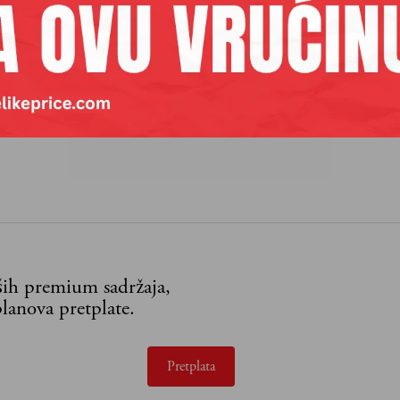
aših premium sadržaja,
lanova pretplate.
Pretplata