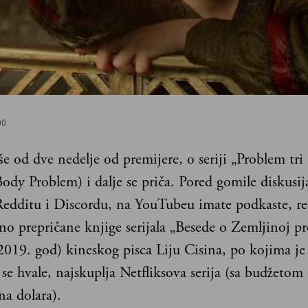
00
še od dve nedelje od premijere, o seriji „Problem tri 
ody Problem) i dalje se priča. Pored gomile diskusij
edditu i Discordu, na YouTubeu imate podkaste, re
jno prepričane knjige serijala „Besede o Zemljinoj pr
2019. god) kineskog pisca Liju Cisina, po kojima je
se hvale, najskuplja Netfliksova serija (sa budžetom
na dolara).