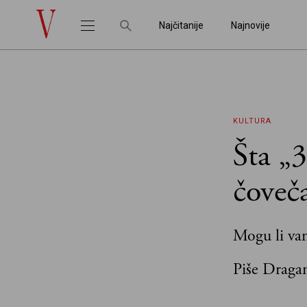
Najčitanije
Najnovije
KULTURA
Šta „
čoveč
Mogu li van
Piše Dragan