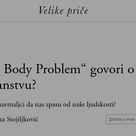
3 Body Problem“ govori o
anstvu?
zemaljci da nas spasu od naše ljudskosti?
a Stojiljković
Dodaj u svoje