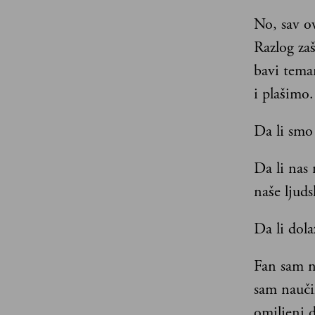
No, sav ov
Razlog zaš
bavi tema
i plašimo.
Da li smo
Da li nas
naše ljuds
Da li dola
Fan sam n
sam nauči
omiljeni d