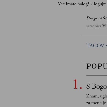
Već imate nalog?
Ulogujte
Dragana Sto
saradnica Ve
TAGOVI
POP
S Bogo
Znam, ugla
za mene je