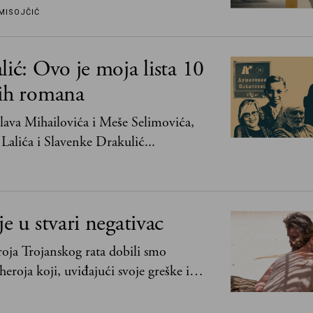
mogu da podnesu slobodu
MISOJČIĆ
lić: Ovo je moja lista 10
jih romana
ava Mihailovića i Meše Selimovića,
Lalića i Slavenke Drakulić...
je u stvari negativac
oja Trojanskog rata dobili smo
heroja koji, uviđajući svoje greške i
ima, shvata da postoje stvari koje su
svih ratova, slave, novca, herojstva, čak