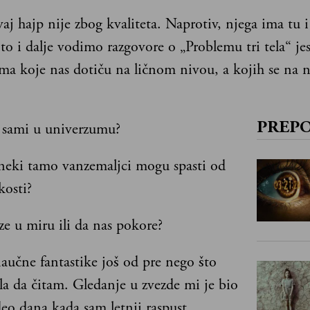
aj hajp nije zbog kvaliteta. Naprotiv, njega ima tu 
to i dalje vodimo razgovore o „Problemu tri tela“ jes
ma koje nas dotiču na ličnom nivou, a kojih se na 
 sami u univerzumu?
PREP
 neki tamo vanzemaljci mogu spasti od
kosti?
ze u miru ili da nas pokore?
aučne fantastike još od pre nego što
la da čitam. Gledanje u zvezde mi je bio
eo dana kada sam letnji raspust