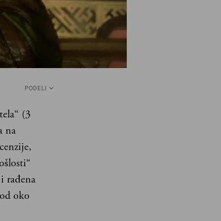
PODELI
tela“ (3
a na
cenzije,
ošlosti“
 i rađena
 od oko