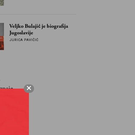
Veljko Bulajić je biografija
Jugoslavije
JURICA PAVIČIĆ
u
znaje
ima