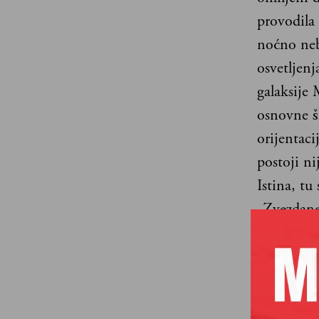
provodila
noćno neb
osvetljenja
galaksije
osnovne š
orijentaci
postoji ni
Istina, tu
„Zvezdane
raznorazn
svemira, p