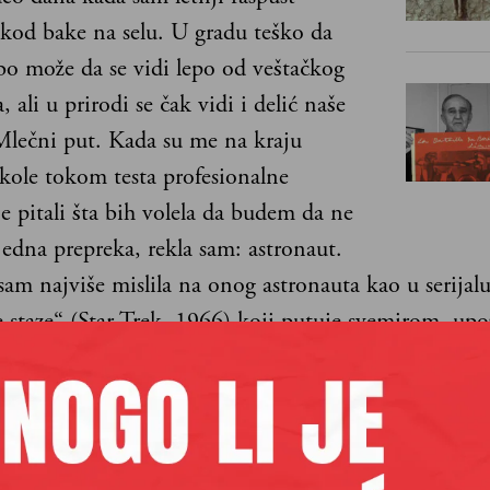
 kod bake na selu. U gradu teško da
o može da se vidi lepo od veštačkog
, ali u prirodi se čak vidi i delić naše
 Mlečni put. Kada su me na kraju
kole tokom testa profesionalne
je pitali šta bih volela da budem da ne
jedna prepreka, rekla sam: astronaut.
 sam najviše mislila na onog astronauta kao u serijal
 staze“ (Star Trek, 1966) koji putuje svemirom, upo
e vanzemaljske vrste i prisustvuje neverovatnim čud
oput stvaranja novih svetova i crnih rupa.