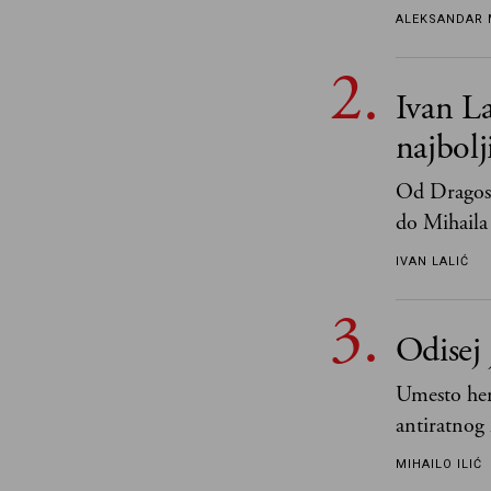
tek retki 
ALEKSANDAR 
Ivan La
najbol
Od Dragosl
do Mihaila 
IVAN LALIĆ
Odisej 
Umesto her
antiratnog 
učeći na nj
MIHAILO ILIĆ
važnije od 