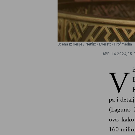
Scena iz serije / Netflix / Everett / Profimedia
APR 14 2024,
05:
V
i
B
R
pa i detal
(Laguna, 
ova, kako 
160 milio