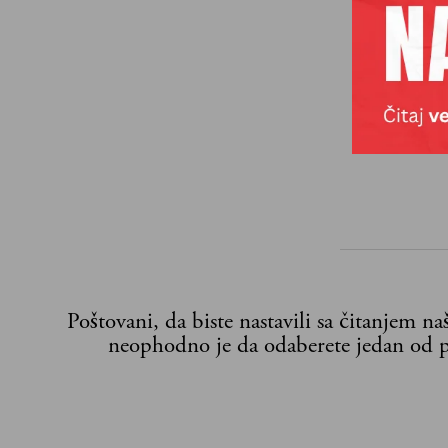
Poštovani, da biste nastavili sa čitanjem n
neophodno je da odaberete jedan od p