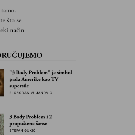
i tamo.
te što se
neki način
ORUČUJEMO
"3 Body Problem" je simbol
pada Amerike kao TV
supersile
SLOBODAN VUJANOVIĆ
3 Body Problem i 2
propuštene šanse
STEFAN ĐUKIĆ