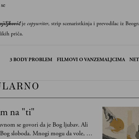
 se
jiljković
je
copywriter
, strip scenaristkinja i prevodilac iz Beogr
likih priča.
:
3 BODY PROBLEM
FILMOVI O VANZEMALJCIMA
NET
ULARNO
m na "ti"
vnom se govori da je Bog ljubav. Ali
 Bog sloboda. Mnogi mogu da vole, a