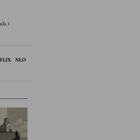
ada i
FLIX
NLO