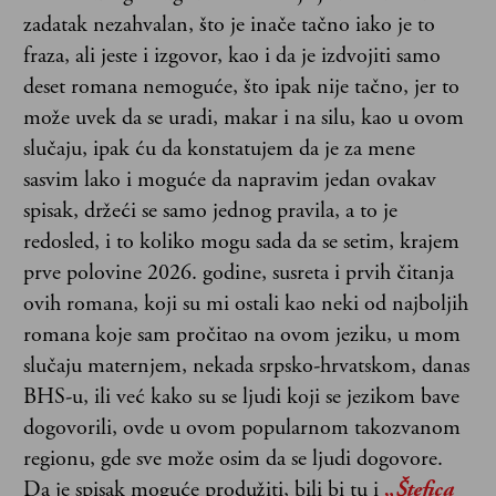
zadatak nezahvalan, što je inače tačno iako je to
fraza, ali jeste i izgovor, kao i da je izdvojiti samo
deset romana nemoguće, što ipak nije tačno, jer to
može uvek da se uradi, makar i na silu, kao u ovom
slučaju, ipak ću da konstatujem da je za mene
sasvim lako i moguće da napravim jedan ovakav
spisak, držeći se samo jednog pravila, a to je
redosled, i to koliko mogu sada da se setim, krajem
prve polovine 2026. godine, susreta i prvih čitanja
ovih romana, koji su mi ostali kao neki od najboljih
romana koje sam pročitao na ovom jeziku, u mom
slučaju maternjem, nekada srpsko-hrvatskom, danas
BHS-u, ili već kako su se ljudi koji se jezikom bave
dogovorili, ovde u ovom popularnom takozvanom
regionu, gde sve može osim da se ljudi dogovore.
Da je spisak moguće produžiti, bili bi tu i
„Štefica