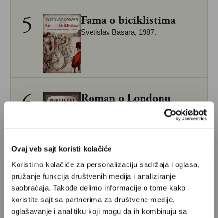
5
Fama o biciklistima
Svetislav Basara, 1987.
6
Roman o Londonu
Miloš Crnjanski, 1971.
Ovaj veb sajt koristi kolačiće
Koristimo kolačiće za personalizaciju sadržaja i oglasa,
7
Grobnica za Borisa
pružanje funkcija društvenih medija i analiziranje
Davidoviča
saobraćaja. Takođe delimo informacije o tome kako
Danilo Kiš, 1976.
koristite sajt sa partnerima za društvene medije,
oglašavanje i analitiku koji mogu da ih kombinuju sa