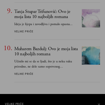
Tanja Stupar Trifunović: Ovo je
moja lista 10 najboljih romana
Ideja je lijepa i zavodljiva i pomalo opasna...
VELIKE PRIČE
Muharem Bazdulj: Ovo je moja lista
10 najboljih romana
Učinilo mi se da se ljudi, što je u neku ruku
prirodno, ne drže samo sopstvenog
senzibiliteta... Pokušao sam (biće, samo
VELIKE PRIČE
pokušao) da to izbegnem
VELIKE PRIČE