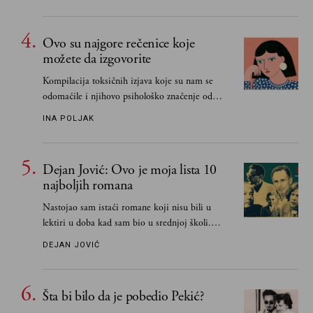
Ovo su najgore rečenice koje
možete da izgovorite
Kompilacija toksičnih izjava koje su nam se
odomaćile i njihovo psihološko značenje od
„Biće ti bolje bez mene“ do „Sve se dešava sa
INA POLJAK
razlogom“
Dejan Jović: Ovo je moja lista 10
najboljih romana
Nastojao sam istaći romane koji nisu bili u
lektiri u doba kad sam bio u srednjoj školi.
Smatrao sam da su "klasici" već dovoljno
DEJAN JOVIĆ
pohvaljeni i istaknuti, pa sam se ograničio na
one romane koje sam čitao ne zato što je to bilo
obavezno, nego po vlastitom izboru
Šta bi bilo da je pobedio Pekić?