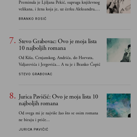
Preminula je Ljiljana Pekić, supruga književnog
velikana, i žena koja je, uz ćerku Aleksandru,
vodila računa o zaostavštini pisca. Ovu priču o
BRANKO ROSIĆ
njemu, njegovim političkim idejama i svim
propuštenim prilikama u Srbiji, ispričale su
upravo one koje su Borislava Pekića najbolje
Stevo Grabovac: Ovo je moja lista
poznavale
10 najboljih romana
Od Kiša, Crnjanskog, Andrića, do Horvata,
Valjarevića i Jergovića... A tu je i Branko Ćopić
STEVO GRABOVAC
Jurica Pavičić: Ovo je moja lista 10
najboljih romana
Od svega mi je najviše žao što se osim romana
ne biraju i priče...
JURICA PAVIČIĆ