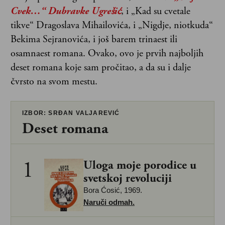
Cvek…“ Dubravke Ugrešić
, i „Kad su cvetale
tikve“ Dragoslava Mihailovića, i „Nigdje, niotkuda“
Bekima Sejranovića, i još barem trinaest ili
osamnaest romana. Ovako, ovo je prvih najboljih
deset romana koje sam pročitao, a da su i dalje
čvrsto na svom mestu.
IZBOR: SRĐAN VALJAREVIĆ
Deset romana
1
Uloga moje porodice u
svetskoj revoluciji
Bora Ćosić, 1969.
Naruči odmah.