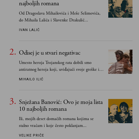
najboljih romana
Od Dragoslava Mihailovića i Meše Selimovića,
do Mihaila Lalića i Slavenke Drakulić...
IVAN LALIĆ
Odisej je u stvari negativac
Umesto heroja Trojanskog rata dobili smo
antiratnog heroja koji, uviđajući svoje greške i
učeći na njima, shvata da postoje stvari koje su
MIHAILO ILIĆ
važnije od svih ratova, slave, novca, herojstva,
čak i pravde
Snježana Banović: Ovo je moja lista
10 najboljih romana
Ili, mojih deset domaćih romana kojima se
stalno vraćam i koje često poklanjam...
VELIKE PRIČE