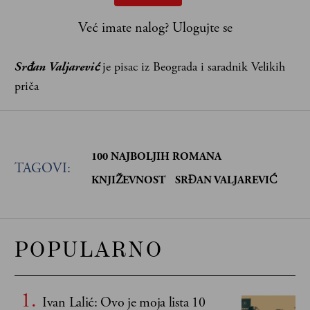
Već imate nalog?
Ulogujte se
Srđan Valjarević
je pisac iz Beograda i saradnik Velikih
priča
100 NAJBOLJIH ROMANA
TAGOVI:
KNJIŽEVNOST
SRĐAN VALJAREVIĆ
POPULARNO
Ivan Lalić: Ovo je moja lista 10