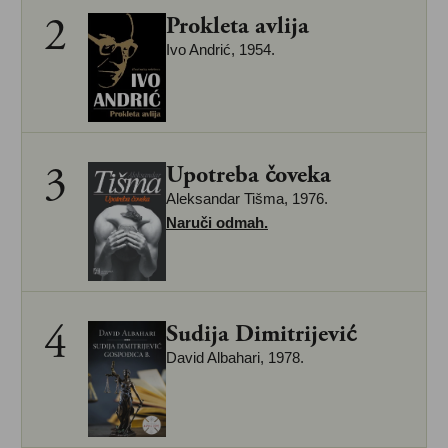
2
Prokleta avlija
Ivo Andrić, 1954.
3
Upotreba čoveka
Aleksandar Tišma, 1976.
Naruči
odmah
.
4
Sudija Dimitrijević
David Albahari, 1978.