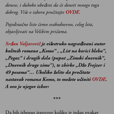
donese, i duboko ubeđeni da će doneti mnogo toga
dobrog. Više o izboru pročitajte
OVDE
.
Pojedinačne liste ćemo svakodnevno, celog leta,
objavljivati na Velikim pričama.
Srđan Valjarević
je višestruko nagrađivani autor
kultnih romana „Komo“ , „List na korici hleba“,
„Pegaz“ i drugih dela (puput „Zimski dnevnik“,
„Dnevnik druge zime“), te
zbirke „Džo Frejzer i
49 pesama“… Ukoliko želite da pročitate
nastavak romana Komo, to možete učiniti
OVDE
.
A ovo je njegov izbor:
***
Da bih izbegao izgovore koliko je jedan ovakav