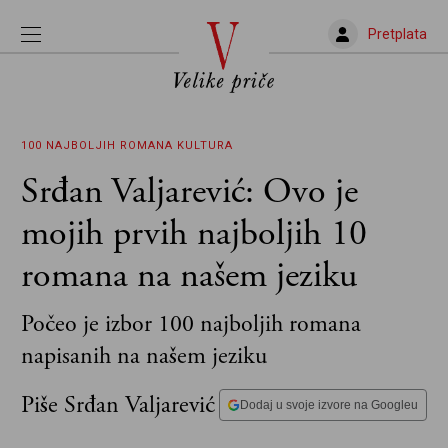
Pretplata
100 NAJBOLJIH ROMANA
KULTURA
Srđan Valjarević: Ovo je
mojih prvih najboljih 10
romana na našem jeziku
Počeo je izbor 100 najboljih romana
napisanih na našem jeziku
Piše Srđan Valjarević
Dodaj u svoje izvore na Googleu