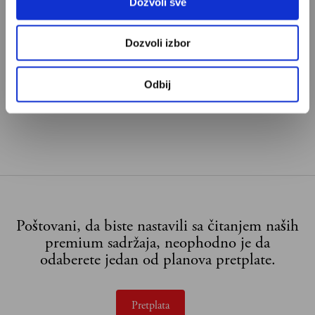
Dozvoli sve
Dozvoli izbor
Odbij
Poštovani, da biste nastavili sa čitanjem naših
premium sadržaja, neophodno je da
odaberete jedan od planova pretplate.
Pretplata