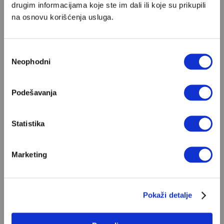
drugim informacijama koje ste im dali ili koje su prikupili
na osnovu korišćenja usluga.
8
Svila, škare
Irena Vrkljan, 1984.
Избор
Neophodni
сагласности
Podešavanja
9
Povratak Filipa
Statistika
Latinovicza
Miroslav Krleža, 1932.
Marketing
10
Proljeća Ivana Galeba
Pokaži detalje
Vladan Desnica, 1957.