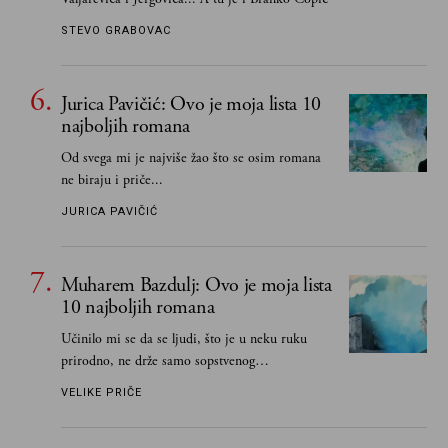
STEVO GRABOVAC
Jurica Pavičić: Ovo je moja lista 10
najboljih romana
Od svega mi je najviše žao što se osim romana
ne biraju i priče...
JURICA PAVIČIĆ
Muharem Bazdulj: Ovo je moja lista
10 najboljih romana
Učinilo mi se da se ljudi, što je u neku ruku
prirodno, ne drže samo sopstvenog
senzibiliteta... Pokušao sam (biće, samo
VELIKE PRIČE
pokušao) da to izbegnem