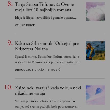
Tanja Stupar Trifunović: Ovo je
moja lista 10 najboljih romana
Ideja je lijepa i zavodljiva i pomalo opasna...
VELIKE PRIČE
Kako su Srbi snimili "Odiseju" pre
Kristofera Nolana
Spavaš li mirno, Kristofere Nolane, mora da je
rekao Sveta Vuković kada je izašao iz autobusa i
čim je stigao kući pozvao Vojkana
DRAGOLJUB DRAŽA PETROVIĆ
Borisavljevića, izrecitovao mu stihove, a ovaj se
oduševio i rekao mu da pesmu odmah pošalje
Grku poštom u Grčku
Zašto neki varaju i kada vole, a neki
nikada ne varaju
Vernost je etička odluka. Ona nije prirodno
stanje, već svesna pozicija koja podrazumeva