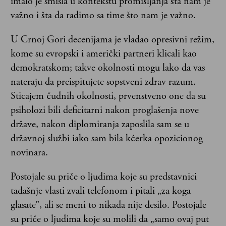
imalo je smisla u kontekstu promišljanja šta nam je
važno i šta da radimo sa time što nam je važno.
U Crnoj Gori decenijama je vladao opresivni režim,
kome su evropski i američki partneri klicali kao
demokratskom; takve okolnosti mogu lako da vas
nateraju da preispitujete sopstveni zdrav razum.
Sticajem čudnih okolnosti, prvenstveno one da su
psiholozi bili deficitarni nakon proglašenja nove
države, nakon diplomiranja zaposlila sam se u
državnoj službi iako sam bila kćerka opozicionog
novinara.
Postojale su priče o ljudima koje su predstavnici
tadašnje vlasti zvali telefonom i pitali „za koga
glasate”, ali se meni to nikada nije desilo. Postojale
su priče o ljudima koje su molili da „samo ovaj put