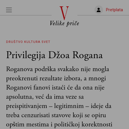
Pretplata
DRUŠTVO
KULTURA
SVET
Privilegija Džoa Rogana
Roganova podrška svakako nije mogla
preokrenuti rezultate izbora, a mnogi
Roganovi fanovi istaći će da ona nije
apsolutna, već da ima veze sa
preispitivanjem – legitimnim – ideje da
treba cenzurisati stavove koji se opiru
opštim mestima i političkoj korektnosti