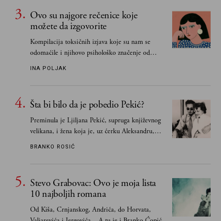
Ovo su najgore rečenice koje
možete da izgovorite
Kompilacija toksičnih izjava koje su nam se
odomaćile i njihovo psihološko značenje od
„Biće ti bolje bez mene“ do „Sve se dešava sa
INA POLJAK
razlogom“
Šta bi bilo da je pobedio Pekić?
Preminula je Ljiljana Pekić, supruga književnog
velikana, i žena koja je, uz ćerku Aleksandru,
vodila računa o zaostavštini pisca. Ovu priču o
BRANKO ROSIĆ
njemu, njegovim političkim idejama i svim
propuštenim prilikama u Srbiji, ispričale su
upravo one koje su Borislava Pekića najbolje
Stevo Grabovac: Ovo je moja lista
poznavale
10 najboljih romana
Od Kiša, Crnjanskog, Andrića, do Horvata,
Valjarevića i Jergovića... A tu je i Branko Ćopić