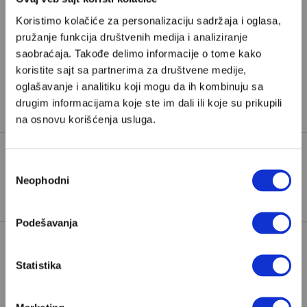
Pretplata
Koristimo kolačiće za personalizaciju sadržaja i oglasa,
pružanje funkcija društvenih medija i analiziranje
Već imate nalog?
Ulogujte se
saobraćaja. Takođe delimo informacije o tome kako
koristite sajt sa partnerima za društvene medije,
oglašavanje i analitiku koji mogu da ih kombinuju sa
Marica Stijepović
je psiholog i porodični psihoterapeut
drugim informacijama koje ste im dali ili koje su prikupili
iz Podgorice i saradnica Velikih priča.
na osnovu korišćenja usluga.
Избор
TAGOVI:
Neophodni
DŽO ROGAN
сагласности
Podešavanja
Statistika