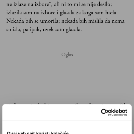
ne izlaze na izbore”, ali ni to mi se nije desilo;
izlazila sam na izbore i glasala za koga sam htela.
Nekada bih se umorila; nekada bih mislila da nema
smisla; pa ipak, uvek sam glasala.
Poštovani, da biste nastavili sa čitanjem naših
premium sadržaja, neophodno je da
odaberete jedan od planova pretplate.
Ovaj veb sajt koristi kolačiće