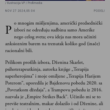
/ Ilustracija VP / Profimedia
NOV 27 2024,
05:04
PODELI
o mnogim mišljenjima, američki predsednički
P
izbori ne određuju sudbinu samo Amerike
nego celog sveta; ova ideja nas mora učiniti
anksioznim barem na trenutak koliko god (inače)
racionalni bili.
Prilikom prošlih izbora, Dženina Skarlet,
psihoterapeutkinja, autorka knjige „Terapija
superherojima” i moje omiljene „Terapija Harijem
Poterom”, uporedila je Bajdenovu pobedu 2020. sa
„Povratkom džedaja”, a Trampovu pobedu iz 2016.
nazvala je „Empire Strikes Back”. Učinilo mi se to
previše teatralnim, makar dolazilo i od Dženine, ali