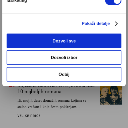
Marketing
POPULARNO
Pokaži detalje
Ivan Lalić: Ovo je moja lista 10
najboljih romana
Dozvoli sve
Od Dragoslava Mihailovića i Meše Selimovića,
do Mihaila Lalića i Slavenke Drakulić...
Dozvoli izbor
IVAN LALIĆ
Odbij
Snježana Banović: Ovo je moja lista
10 najboljih romana
Ili, mojih deset domaćih romana kojima se
stalno vraćam i koje često poklanjam...
VELIKE PRIČE