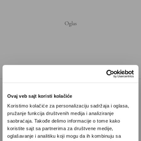
Ovaj veb sajt koristi kolačiće
Poštovani, da biste nastavili sa čitanjem naših
Koristimo kolačiće za personalizaciju sadržaja i oglasa,
premium sadržaja, neophodno je da
pružanje funkcija društvenih medija i analiziranje
odaberete jedan od planova pretplate.
saobraćaja. Takođe delimo informacije o tome kako
koristite sajt sa partnerima za društvene medije,
oglašavanje i analitiku koji mogu da ih kombinuju sa
Pretplata