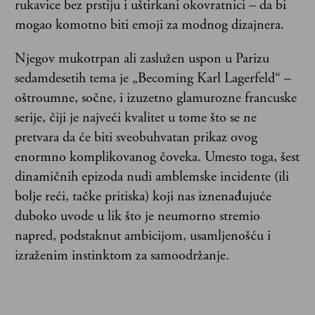
rukavice bez prstiju i uštirkani okovratnici – da bi
mogao komotno biti emoji za modnog dizajnera.
Njegov mukotrpan ali zaslužen uspon u Parizu
sedamdesetih tema je „Becoming Karl Lagerfeld“ –
oštroumne, sočne, i izuzetno glamurozne francuske
serije, čiji je najveći kvalitet u tome što se ne
pretvara da će biti sveobuhvatan prikaz ovog
enormno komplikovanog čoveka. Umesto toga, šest
dinamičnih epizoda nudi amblemske incidente (ili
bolje reći, tačke pritiska) koji nas iznenađujuće
duboko uvode u lik što je neumorno stremio
napred, podstaknut ambicijom, usamljenošću i
izraženim instinktom za samoodržanje.