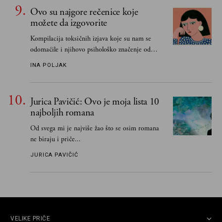
Ovo su najgore rečenice koje
možete da izgovorite
Kompilacija toksičnih izjava koje su nam se
odomaćile i njihovo psihološko značenje od
„Biće ti bolje bez mene“ do „Sve se dešava sa
INA POLJAK
razlogom“
Jurica Pavičić: Ovo je moja lista 10
najboljih romana
Od svega mi je najviše žao što se osim romana
ne biraju i priče...
JURICA PAVIČIĆ
VELIKE PRIČE