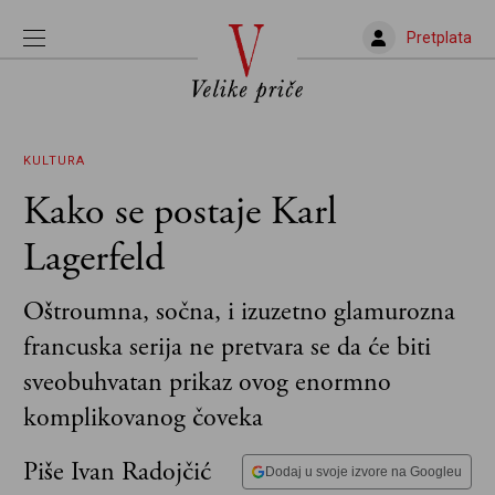
Pretplata
KULTURA
Kako se postaje Karl
Lagerfeld
Oštroumna, sočna, i izuzetno glamurozna
francuska serija ne pretvara se da će biti
sveobuhvatan prikaz ovog enormno
komplikovanog čoveka
Piše Ivan Radojčić
Dodaj u svoje izvore na Googleu