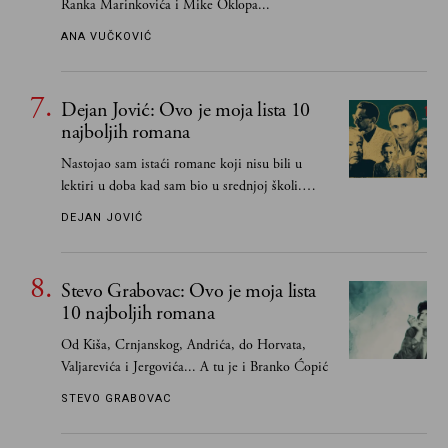
Ranka Marinkovića i Mike Oklopa...
ANA VUČKOVIĆ
Dejan Jović: Ovo je moja lista 10
najboljih romana
Nastojao sam istaći romane koji nisu bili u
lektiri u doba kad sam bio u srednjoj školi.
Smatrao sam da su "klasici" već dovoljno
DEJAN JOVIĆ
pohvaljeni i istaknuti, pa sam se ograničio na
one romane koje sam čitao ne zato što je to bilo
obavezno, nego po vlastitom izboru
Stevo Grabovac: Ovo je moja lista
10 najboljih romana
Od Kiša, Crnjanskog, Andrića, do Horvata,
Valjarevića i Jergovića... A tu je i Branko Ćopić
STEVO GRABOVAC