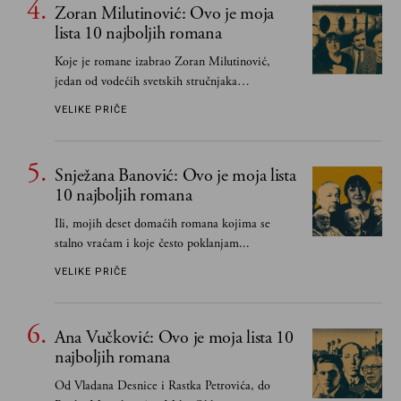
Zoran Milutinović: Ovo je moja
lista 10 najboljih romana
Koje je romane izabrao Zoran Milutinović,
jedan od vodećih svetskih stručnjaka
južnoslovenske književnosti
VELIKE PRIČE
Snježana Banović: Ovo je moja lista
10 najboljih romana
Ili, mojih deset domaćih romana kojima se
stalno vraćam i koje često poklanjam...
VELIKE PRIČE
Ana Vučković: Ovo je moja lista 10
najboljih romana
Od Vladana Desnice i Rastka Petrovića, do