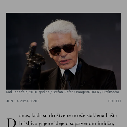
Karl Lagerfeld, 2010. godine / Stefan Kiefer / imageBROKER / Profimedia
JUN 14 2024,
05:00
PODELI
anas, kada su društvene mreže staklena bašta
D
brižljivo gajene ideje o sopstvenom imidžu,