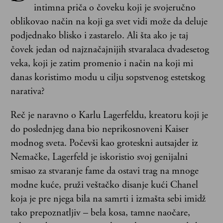
intimna priča o čoveku koji je svojeručno
oblikovao način na koji ga svet vidi može da deluje
podjednako blisko i zastarelo. Ali šta ako je taj
čovek jedan od najznačajnijih stvaralaca dvadesetog
veka, koji je zatim promenio i način na koji mi
danas koristimo modu u cilju sopstvenog estetskog
narativa?
Reč je naravno o Karlu Lagerfeldu, kreatoru koji je
do poslednjeg dana bio neprikosnoveni Kaiser
modnog sveta. Počevši kao groteskni autsajder iz
Nemačke, Lagerfeld je iskoristio svoj genijalni
smisao za stvaranje fame da ostavi trag na mnoge
modne kuće, pruži veštačko disanje kući Chanel
koja je pre njega bila na samrti i izmašta sebi imidž
tako prepoznatljiv – bela kosa, tamne naočare,