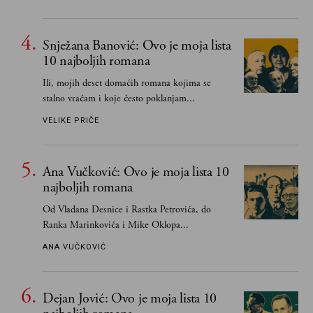
važnije od svih ratova, slave, novca, herojstva,
čak i pravde
Snježana Banović: Ovo je moja lista
10 najboljih romana
Ili, mojih deset domaćih romana kojima se
stalno vraćam i koje često poklanjam...
VELIKE PRIČE
Ana Vučković: Ovo je moja lista 10
najboljih romana
Od Vladana Desnice i Rastka Petrovića, do
Ranka Marinkovića i Mike Oklopa...
ANA VUČKOVIĆ
Dejan Jović: Ovo je moja lista 10