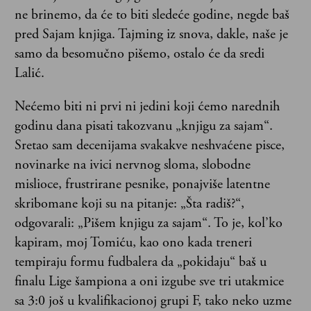
ne brinemo, da će to biti sledeće godine, negde baš
pred Sajam knjiga. Tajming iz snova, dakle, naše je
samo da besomučno pišemo, ostalo će da sredi
Lalić.
Nećemo biti ni prvi ni jedini koji ćemo narednih
godinu dana pisati takozvanu „knjigu za sajam“.
Sretao sam decenijama svakakve neshvaćene pisce,
novinarke na ivici nervnog sloma, slobodne
mislioce, frustrirane pesnike, ponajviše latentne
skribomane koji su na pitanje: „Šta radiš?“,
odgovarali: „Pišem knjigu za sajam“. To je, kol’ko
kapiram, moj Tomiću, kao ono kada treneri
tempiraju formu fudbalera da „pokidaju“ baš u
finalu Lige šampiona a oni izgube sve tri utakmice
sa 3:0 još u kvalifikacionoj grupi F, tako neko uzme