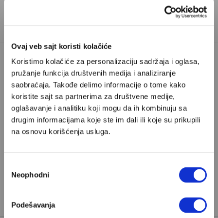
Ovaj veb sajt koristi kolačiće
Koristimo kolačiće za personalizaciju sadržaja i oglasa,
pružanje funkcija društvenih medija i analiziranje
Poštovani, da biste nastavili sa čitanjem naših
saobraćaja. Takođe delimo informacije o tome kako
premium sadržaja, neophodno je da
koristite sajt sa partnerima za društvene medije,
odaberete jedan od planova pretplate.
oglašavanje i analitiku koji mogu da ih kombinuju sa
drugim informacijama koje ste im dali ili koje su prikupili
Pretplata
na osnovu korišćenja usluga.
Već imate nalog?
Ulogujte se
Избор
Neophodni
сагласности
Dragoljub Draža Petrović
je novinar iz Beograda, glavni
urednik Danasa i redovni kolumnista Velikih priča
Podešavanja