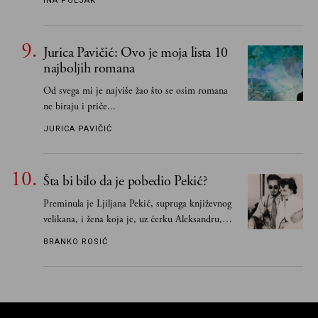
INA POLJAK
razlogom“
Jurica Pavičić: Ovo je moja lista 10
najboljih romana
Od svega mi je najviše žao što se osim romana
ne biraju i priče...
JURICA PAVIČIĆ
Šta bi bilo da je pobedio Pekić?
Preminula je Ljiljana Pekić, supruga književnog
velikana, i žena koja je, uz ćerku Aleksandru,
vodila računa o zaostavštini pisca. Ovu priču o
BRANKO ROSIĆ
njemu, njegovim političkim idejama i svim
propuštenim prilikama u Srbiji, ispričale su
upravo one koje su Borislava Pekića najbolje
poznavale