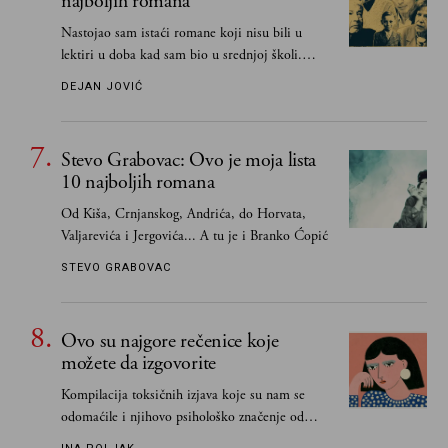
najboljih romana
Nastojao sam istaći romane koji nisu bili u
lektiri u doba kad sam bio u srednjoj školi.
Smatrao sam da su "klasici" već dovoljno
DEJAN JOVIĆ
pohvaljeni i istaknuti, pa sam se ograničio na
one romane koje sam čitao ne zato što je to bilo
obavezno, nego po vlastitom izboru
Stevo Grabovac: Ovo je moja lista
10 najboljih romana
Od Kiša, Crnjanskog, Andrića, do Horvata,
Valjarevića i Jergovića... A tu je i Branko Ćopić
STEVO GRABOVAC
Ovo su najgore rečenice koje
možete da izgovorite
Kompilacija toksičnih izjava koje su nam se
odomaćile i njihovo psihološko značenje od
„Biće ti bolje bez mene“ do „Sve se dešava sa