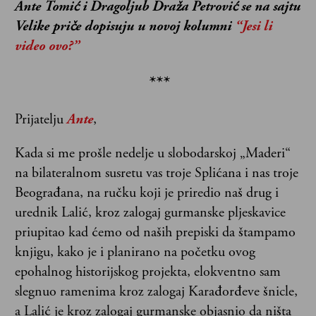
Ante Tomić i Dragoljub Draža Petrović se na sajtu
Velike priče dopisuju u novoj kolumni
“Jesi li
video ovo?”
***
Prijatelju
Ante
,
Kada si me prošle nedelje u slobodarskoj „Maderi“
na bilateralnom susretu vas troje Splićana i nas troje
Beograđana, na ručku koji je priredio naš drug i
urednik Lalić, kroz zalogaj gurmanske pljeskavice
priupitao kad ćemo od naših prepiski da štampamo
knjigu, kako je i planirano na početku ovog
epohalnog historijskog projekta, elokventno sam
slegnuo ramenima kroz zalogaj Karađorđeve šnicle,
a Lalić je kroz zalogaj gurmanske objasnio da ništa