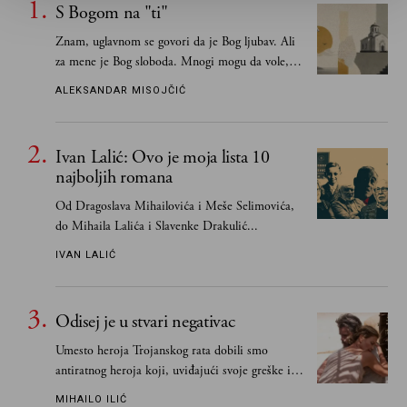
S Bogom na "ti"
Znam, uglavnom se govori da je Bog ljubav. Ali
za mene je Bog sloboda. Mnogi mogu da vole, a
tek retki mogu da podnesu slobodu
ALEKSANDAR MISOJČIĆ
Ivan Lalić: Ovo je moja lista 10
najboljih romana
Od Dragoslava Mihailovića i Meše Selimovića,
do Mihaila Lalića i Slavenke Drakulić...
IVAN LALIĆ
Odisej je u stvari negativac
Umesto heroja Trojanskog rata dobili smo
antiratnog heroja koji, uviđajući svoje greške i
učeći na njima, shvata da postoje stvari koje su
MIHAILO ILIĆ