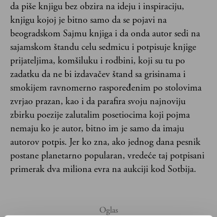
da piše knjigu bez obzira na ideju i inspiraciju,
knjigu kojoj je bitno samo da se pojavi na
beogradskom Sajmu knjiga i da onda autor sedi na
sajamskom štandu celu sedmicu i potpisuje knjige
prijateljima, komšiluku i rodbini, koji su tu po
zadatku da ne bi izdavačev štand sa grisinama i
smokijem ravnomerno raspoređenim po stolovima
zvrjao prazan, kao i da parafira svoju najnoviju
zbirku poezije zalutalim posetiocima koji pojma
nemaju ko je autor, bitno im je samo da imaju
autorov potpis. Jer ko zna, ako jednog dana pesnik
postane planetarno popularan, vredeće taj potpisani
primerak dva miliona evra na aukciji kod Sotbija.