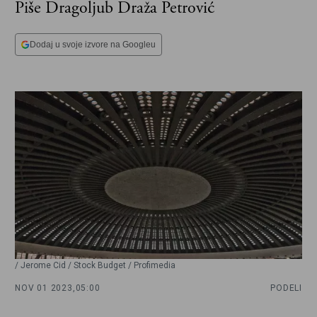
Piše Dragoljub Draža Petrović
Dodaj u svoje izvore na Googleu
/ Jerome Cid / Stock Budget / Profimedia
NOV 01 2023,
05:00
PODELI