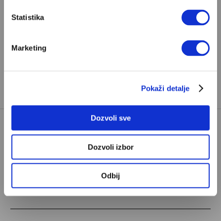
Statistika
ANTE TOMIĆ
DRAGOLJUB DRAŽA PETROVIĆ
Marketing
TAGOVI:
JESI LI VIDEO OVO?
KNJIGE
SAJAM KNJIGA
VOJISLAV ŠEŠELJ
Pokaži detalje
Dozvoli sve
Dozvoli izbor
Odbij
POPULARNO