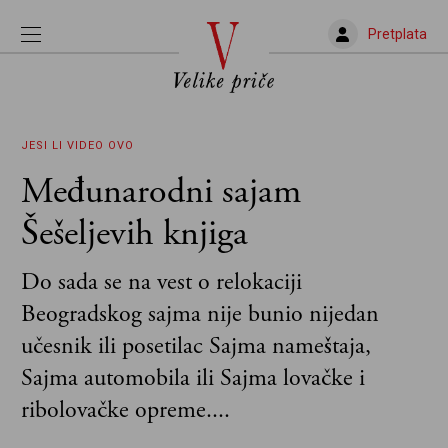
Pretplata
JESI LI VIDEO OVO
Međunarodni sajam
Šešeljevih knjiga
Do sada se na vest o relokaciji
Beogradskog sajma nije bunio nijedan
učesnik ili posetilac Sajma nameštaja,
Sajma automobila ili Sajma lovačke i
ribolovačke opreme....