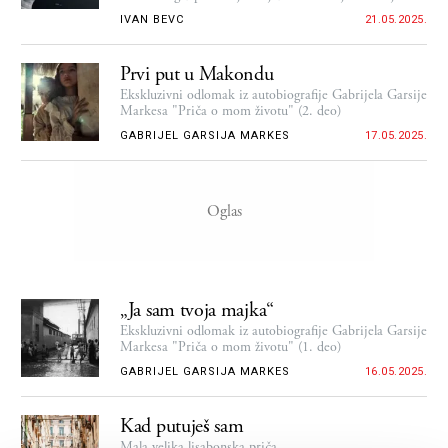
IVAN BEVC
21.05.2025.
Prvi put u Makondu
Ekskluzivni odlomak iz autobiografije Gabrijela Garsije
Markesa "Priča o mom životu" (2. deo)
GABRIJEL GARSIJA MARKES
17.05.2025.
„Ja sam tvoja majka“
Ekskluzivni odlomak iz autobiografije Gabrijela Garsije
Markesa "Priča o mom životu" (1. deo)
GABRIJEL GARSIJA MARKES
16.05.2025.
Kad putuješ sam
Mala velika lisabonska priča