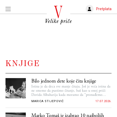
Pretplata
KNJIGE
Bilo jednom dete koje čita knjige
Istina je da deca sve manje čitaju. Još je veća istina da
ne smemo da pustimo čitanje, baš kao u onoj priči
Davida Albaharija kada moramo da "pronađemo
nedelju"
MARICA STIJEPOVIĆ
17.07.2026.
Marko Tomaš je izabrao 10 najboljih