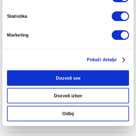
Velikim pričama
VELIKE PRIČE
08.04.2025.
Statistika
Kad nas ne bude, ostaće samo knjige
Miljenka Jergovića
Marketing
... da svedoče o nama
IVAN BEVC
01.04.2025.
Pokaži detalje
Dozvoli sve
Dozvoli izbor
11 bestseler knjiga za ovu godinu
Kritičari, prevodioci i novinari preporučuju knjige
koje bi mogle da obeleže i 2025, od mangi, preko
Odbij
istorije, do romana Roberta Perišića
VELIKE PRIČE
11.01.2025.