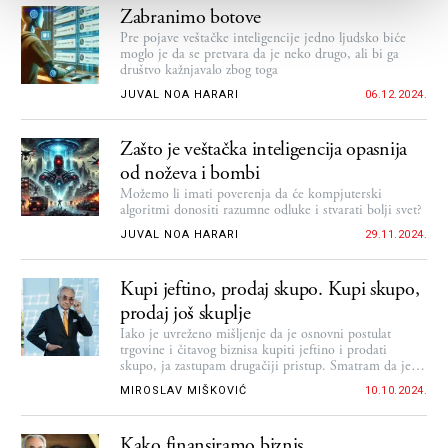
Zabranimo botove
Pre pojave veštačke inteligencije jedno ljudsko biće
moglo je da se pretvara da je neko drugo, ali bi ga
društvo kažnjavalo zbog toga
JUVAL NOA HARARI
06.12.2024.
Zašto je veštačka inteligencija opasnija
od noževa i bombi
Možemo li imati poverenja da će kompjuterski
algoritmi donositi razumne odluke i stvarati bolji svet?
JUVAL NOA HARARI
29.11.2024.
Kupi jeftino, prodaj skupo. Kupi skupo,
prodaj još skuplje
Iako je uvreženo mišljenje da je osnovni postulat
trgovine i čitavog biznisa kupiti jeftino i prodati
skupo, ja zastupam drugačiji pristup. Smatram da je
najbolje kupiti skupo jer si onda gotovo siguran da si
MIROSLAV MIŠKOVIĆ
10.10.2024.
kupio dobro.
Kako finansiramo biznis