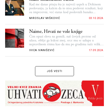
Kad me danas pitaju šta je najveći uspeh u Deltinom
poslovanju, ja kažem da to nisu poslovni rezultati, koji
su impresivni, već status kod poslovnih banaka...
MIROSLAV MIŠKOVIĆ
03.10.2024.
Naime, Hrvati ne vole knjige
Čim opazi slova na gomili, naš čovjek pretrne od
užasa, oblije ga ledeni znoj, srce mu se uzlupa u
nepravilnom ritmu kao da mu po grudima tuče veliki
makedonski bubnjar armenskog porijekla Garabet
IVICA IVANIŠEVIĆ
17.09.2024.
Tavitjan
JOŠ VESTI