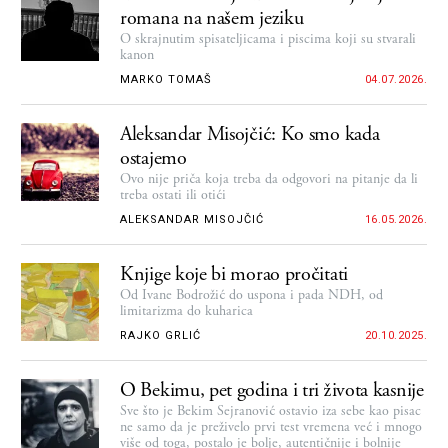
romana na našem jeziku
O skrajnutim spisateljicama i piscima koji su stvarali
kanon
MARKO TOMAŠ
04.07.2026.
Aleksandar Misojčić: Ko smo kada
ostajemo
Ovo nije priča koja treba da odgovori na pitanje da li
treba ostati ili otići
ALEKSANDAR MISOJČIĆ
16.05.2026.
Knjige koje bi morao pročitati
Od Ivane Bodrožić do uspona i pada NDH, od
limitarizma do kuharica
RAJKO GRLIĆ
20.10.2025.
O Bekimu, pet godina i tri života kasnije
Sve što je Bekim Sejranović ostavio iza sebe kao pisac
ne samo da je preživelo prvi test vremena već i mnogo
više od toga, postalo je bolje, autentičnije i bolnije