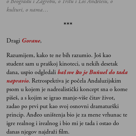
o Beogradu i Zagrebu, o Trstu i Los Anđelesu, o
kulturi, o nama…
***
Dragi
Gorane
,
Razumijem, kako te ne bih razumio. Još kao
student sam u praškoj kinoteci, u nekih desetak
dana, uspio odgledali
baš sve što je Buñuel do tada
napravio
. Retrospektiva je počela Andaluzijskim
psom u kojem je nadrealistički koncept sna o kome
pišeš, a s kojim se igrao manje-više čitav život,
zadao po prvi put kao svoj osnovni dramaturški
princip. Anđeo uništenja bio je za mene vrhunac te
igre realnog i irealnog i bio mi je tada i ostao do
danas njegov najdraži film.