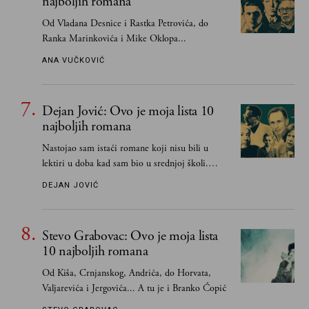
najboljih romana
Od Vladana Desnice i Rastka Petrovića, do
Ranka Marinkovića i Mike Oklopa...
ANA VUČKOVIĆ
Dejan Jović: Ovo je moja lista 10
najboljih romana
Nastojao sam istaći romane koji nisu bili u
lektiri u doba kad sam bio u srednjoj školi.
Smatrao sam da su "klasici" već dovoljno
DEJAN JOVIĆ
pohvaljeni i istaknuti, pa sam se ograničio na
one romane koje sam čitao ne zato što je to bilo
obavezno, nego po vlastitom izboru
Stevo Grabovac: Ovo je moja lista
10 najboljih romana
Od Kiša, Crnjanskog, Andrića, do Horvata,
Valjarevića i Jergovića... A tu je i Branko Ćopić