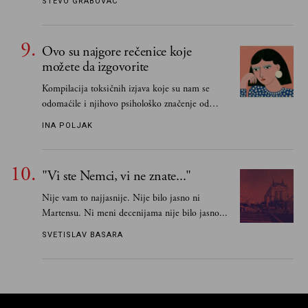
STEVO GRABOVAC
Ovo su najgore rečenice koje
možete da izgovorite
Kompilacija toksičnih izjava koje su nam se
odomaćile i njihovo psihološko značenje od
„Biće ti bolje bez mene“ do „Sve se dešava sa
INA POLJAK
razlogom“
"Vi ste Nemci, vi ne znate..."
Nije vam to najjasnije. Nije bilo jasno ni
Martensu. Ni meni decenijama nije bilo jasno...
SVETISLAV BASARA