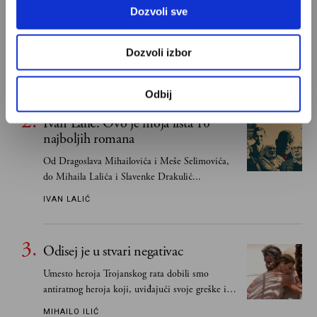
S Bogom na "ti"
Dozvoli sve
Znam, uglavnom se govori da je Bog ljubav. Ali
za mene je Bog sloboda. Mnogi mogu da vole, a
Dozvoli izbor
tek retki mogu da podnesu slobodu
ALEKSANDAR MISOJČIĆ
Odbij
Ivan Lalić: Ovo je moja lista 10
najboljih romana
Od Dragoslava Mihailovića i Meše Selimovića,
do Mihaila Lalića i Slavenke Drakulić...
IVAN LALIĆ
Odisej je u stvari negativac
Umesto heroja Trojanskog rata dobili smo
antiratnog heroja koji, uviđajući svoje greške i
učeći na njima, shvata da postoje stvari koje su
MIHAILO ILIĆ