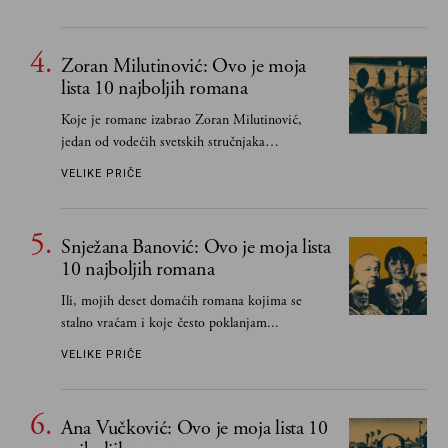
važnije od svih ratova, slave, novca, herojstva,
čak i pravde
Zoran Milutinović: Ovo je moja
lista 10 najboljih romana
Koje je romane izabrao Zoran Milutinović,
jedan od vodećih svetskih stručnjaka
južnoslovenske književnosti
VELIKE PRIČE
Snježana Banović: Ovo je moja lista
10 najboljih romana
Ili, mojih deset domaćih romana kojima se
stalno vraćam i koje često poklanjam...
VELIKE PRIČE
Ana Vučković: Ovo je moja lista 10