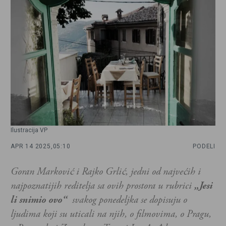
Ilustracija VP
APR 14 2025,
05:10
PODELI
Goran Marković i Rajko Grlić, jedni od najvećih i
najpoznatijih reditelja sa ovih prostora u rubrici
„Jesi
li snimio ovo“
svakog ponedeljka se dopisuju o
ljudima koji su uticali na njih, o filmovima, o Pragu,