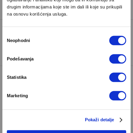
„Za sreću je potrebno troje“, „Karaula“, „Ustav Republike
drugim informacijama koje ste im dali ili koje su prikupili
Hrvatske“…
na osnovu korišćenja usluga.
Избор
BUNJUEL
HOLIVUD
ISTRA
Neophodni
сагласности
TAGOVI:
REŽISERI
Podešavanja
Statistika
Marketing
POPULARNO
Pokaži detalje