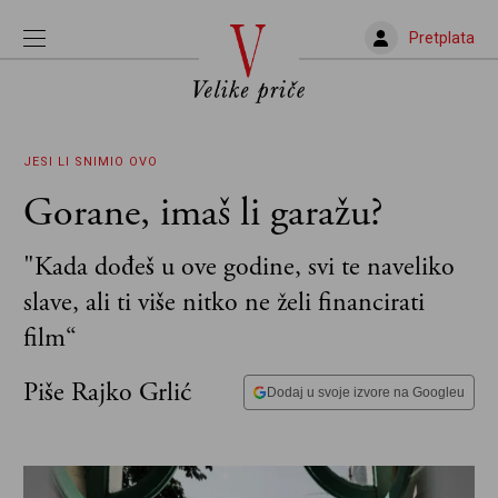
Pretplata
JESI LI SNIMIO OVO
Gorane, imaš li garažu?
"Kada dođeš u ove godine, svi te naveliko
slave, ali ti više nitko ne želi financirati
film“
Piše Rajko Grlić
Dodaj u svoje izvore na Googleu