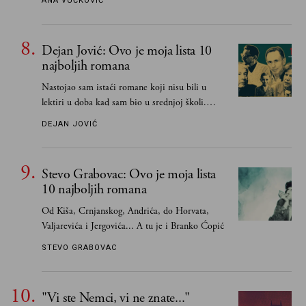
ANA VUČKOVIĆ
Dejan Jović: Ovo je moja lista 10
najboljih romana
Nastojao sam istaći romane koji nisu bili u
lektiri u doba kad sam bio u srednjoj školi.
Smatrao sam da su "klasici" već dovoljno
DEJAN JOVIĆ
pohvaljeni i istaknuti, pa sam se ograničio na
one romane koje sam čitao ne zato što je to bilo
obavezno, nego po vlastitom izboru
Stevo Grabovac: Ovo je moja lista
10 najboljih romana
Od Kiša, Crnjanskog, Andrića, do Horvata,
Valjarevića i Jergovića... A tu je i Branko Ćopić
STEVO GRABOVAC
"Vi ste Nemci, vi ne znate..."