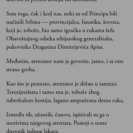
Sem toga, čak i kod nas, neki su od Principa bili
načinili Srbina — provincijalca, fanatika, šovena,
koji je, tobože, bio samo igračka u rukama šefa
Obaveštajnog odseka srbijanskog generalštaba,
pukovnika Dragutina Dimitrijevića Apisa.
Međutim, atentator nam je govorio, jasno, i sa one
strane groba.
Kao što je poznato, atentator je držan u tamnici
Terezijenštata i tamo mu je, tobože zbog
tuberkuloze kostiju, lagano amputirana desna ruka.
Između tih, užasnih, časova, ispitivali su ga o
motivima njegovog atentata. Postoji o tome
dnevnik jednog lekara.