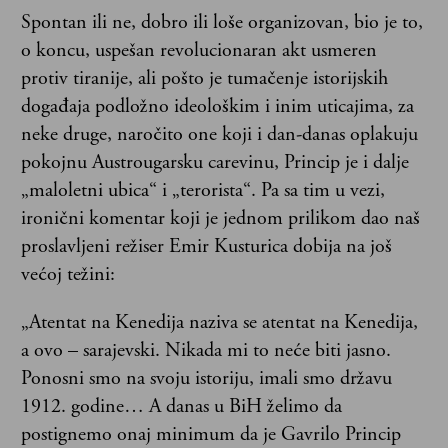
Spontan ili ne, dobro ili loše organizovan, bio je to,
o koncu, uspešan revolucionaran akt usmeren
protiv tiranije, ali pošto je tumačenje istorijskih
događaja podložno ideološkim i inim uticajima, za
neke druge, naročito one koji i dan-danas oplakuju
pokojnu Austrougarsku carevinu, Princip je i dalje
„maloletni ubica“ i „terorista“. Pa sa tim u vezi,
ironični komentar koji je jednom prilikom dao naš
proslavljeni režiser Emir Kusturica dobija na još
većoj težini:
„Atentat na Kenedija naziva se atentat na Kenedija,
a ovo – sarajevski. Nikada mi to neće biti jasno.
Ponosni smo na svoju istoriju, imali smo državu
1912. godine… A danas u BiH želimo da
postignemo onaj minimum da je Gavrilo Princip