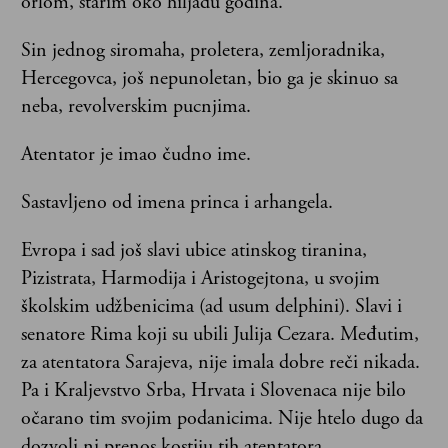
orlom, starim oko hiljadu godina.
Sin jednog siromaha, proletera, zemljoradnika,
Hercegovca, još nepunoletan, bio ga je skinuo sa
neba, revolverskim pucnjima.
Atentator je imao čudno ime.
Sastavljeno od imena princa i arhangela.
Evropa i sad još slavi ubice atinskog tiranina,
Pizistrata, Harmodija i Aristogejtona, u svojim
školskim udžbenicima (ad usum delphini). Slavi i
senatore Rima koji su ubili Julija Cezara. Međutim,
za atentatora Sarajeva, nije imala dobre reči nikada.
Pa i Kraljevstvo Srba, Hrvata i Slovenaca nije bilo
očarano tim svojim podanicima. Nije htelo dugo da
dozvoli ni prenos kostiju tih atentatora.