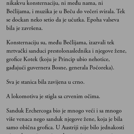
nikakvu konsternaciju, ni među nama, ni
Bečlijama, i muzika je u Beču do večeri svirala. Tek
se dockan neko setio da je ućutka. Epoha valseva
bila je završena.
Konsternaciju su, među Bečlijama, izazvali tek
mrtvački sanduci prestolonaslednika i njegove žene,
grofice Kotek (koju je Princip ubio nehotice,
gađajući guvernera Bosne, generala Poćoreka).
Sva je stanica bila zavijena u crno.
A lokomotiva je stigla sa crvenim očima.
Sanduk Erchercoga bio je mnogo veći i sa mnogo
više venaca nego sanduk njegove žene, koja je bila
samo obična grofica. U Austriji nije bilo jednakosti