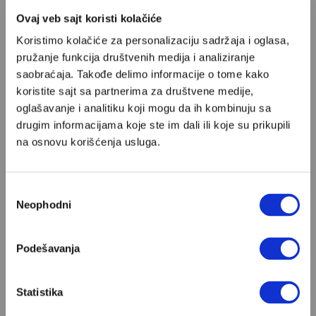
SVETISLAV BASARA
Ovaj veb sajt koristi kolačiće
Koristimo kolačiće za personalizaciju sadržaja i oglasa,
pružanje funkcija društvenih medija i analiziranje
saobraćaja. Takođe delimo informacije o tome kako
Kako je jedan student srušio carstvo
koristite sajt sa partnerima za društvene medije,
DEJAN STOJILJKOVIĆ
oglašavanje i analitiku koji mogu da ih kombinuju sa
drugim informacijama koje ste im dali ili koje su prikupili
na osnovu korišćenja usluga.
Za teroriste, terorizam ne postoji
Избор
Neophodni
сагласности
UROŠ JOVIČIĆ
Podešavanja
’Svi smo mi bili bakunjinovci’, bile su reči Principa.
Statistika