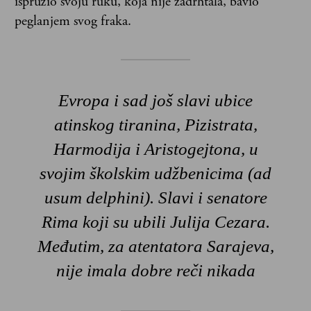
ispružio svoju ruku, koja nije zadrhtala, bavio
peglanjem svog fraka.
Evropa i sad još slavi ubice
atinskog tiranina, Pizistrata,
Harmodija i Aristogejtona, u
svojim školskim udžbenicima (ad
usum delphini). Slavi i senatore
Rima koji su ubili Julija Cezara.
Međutim, za atentatora Sarajeva,
nije imala dobre reči nikada