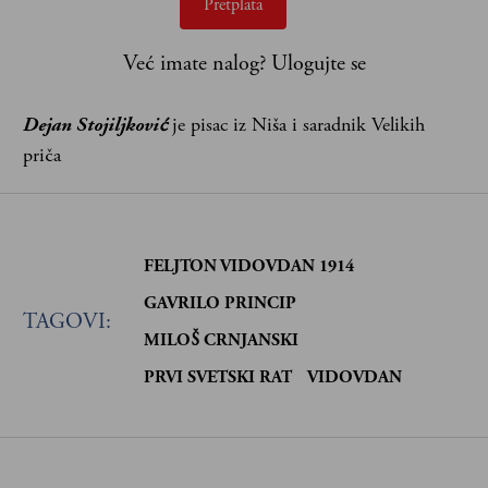
Pretplata
Već imate nalog?
Ulogujte se
Dejan Stojiljković
je pisac iz Niša i saradnik Velikih
priča
FELJTON VIDOVDAN 1914
GAVRILO PRINCIP
TAGOVI:
MILOŠ CRNJANSKI
PRVI SVETSKI RAT
VIDOVDAN