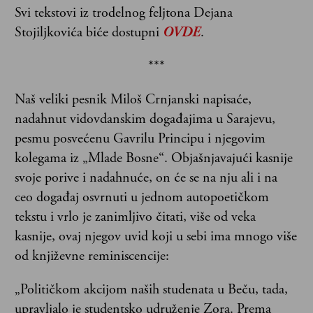
Svi tekstovi iz trodelnog feljtona Dejana
Stojiljkovića biće dostupni
OVDE
.
***
Naš veliki pesnik Miloš Crnjanski napisaće,
nadahnut vidovdanskim događajima u Sarajevu,
pesmu posvećenu Gavrilu Principu i njegovim
kolegama iz „Mlade Bosne“. Objašnjavajući kasnije
svoje porive i nadahnuće, on će se na nju ali i na
ceo događaj osvrnuti u jednom autopoetičkom
tekstu i vrlo je zanimljivo čitati, više od veka
kasnije, ovaj njegov uvid koji u sebi ima mnogo više
od književne reminiscencije:
„Političkom akcijom naših studenata u Beču, tada,
upravljalo je studentsko udruženje Zora. Prema