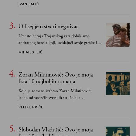
IVAN LALIĆ
Odisej je u stvari negativac
Umesto heroja Trojanskog rata dobili smo
antiratnog heroja koji, uviđajući svoje greške i
učeći na njima, shvata da postoje stvari koje su
MIHAILO ILIĆ
važnije od svih ratova, slave, novca, herojstva,
čak i pravde
Zoran Milutinović: Ovo je moja
lista 10 najboljih romana
Koje je romane izabrao Zoran Milutinović,
jedan od vodećih svetskih stručnjaka
južnoslovenske književnosti
VELIKE PRIČE
Slobodan Vladušić: Ovo je moja