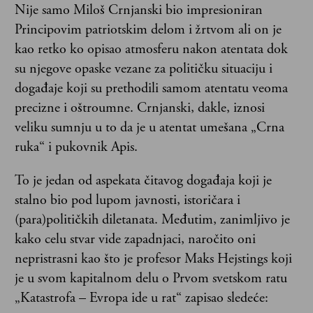
Nije samo Miloš Crnjanski bio impresioniran
Principovim patriotskim delom i žrtvom ali on je
kao retko ko opisao atmosferu nakon atentata dok
su njegove opaske vezane za političku situaciju i
događaje koji su prethodili samom atentatu veoma
precizne i oštroumne. Crnjanski, dakle, iznosi
veliku sumnju u to da je u atentat umešana „Crna
ruka“ i pukovnik Apis.
To je jedan od aspekata čitavog događaja koji je
stalno bio pod lupom javnosti, istoričara i
(para)političkih diletanata. Međutim, zanimljivo je
kako celu stvar vide zapadnjaci, naročito oni
nepristrasni kao što je profesor Maks Hejstings koji
je u svom kapitalnom delu o Prvom svetskom ratu
„Katastrofa – Evropa ide u rat“ zapisao sledeće: