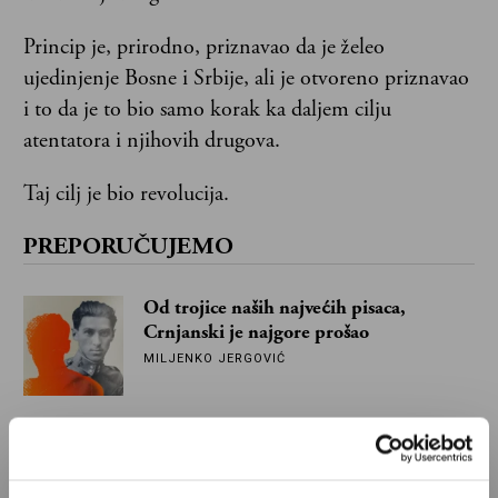
Princip je, prirodno, priznavao da je želeo
ujedinjenje Bosne i Srbije, ali je otvoreno priznavao
i to da je to bio samo korak ka daljem cilju
atentatora i njihovih drugova.
Taj cilj je bio revolucija.
PREPORUČUJEMO
Od trojice naših najvećih pisaca,
Crnjanski je najgore prošao
MILJENKO JERGOVIĆ
Ako pred Srbijom stoje tri
mogućnosti...