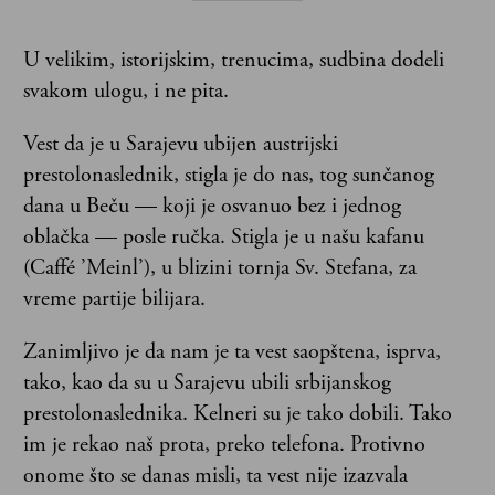
U velikim, istorijskim, trenucima, sudbina dodeli
svakom ulogu, i ne pita.
Vest da je u Sarajevu ubijen austrijski
prestolonaslednik, stigla je do nas, tog sunčanog
dana u Beču — koji je osvanuo bez i jednog
oblačka — posle ručka. Stigla je u našu kafanu
(Caffé ’Meinl’), u blizini tornja Sv. Stefana, za
vreme partije bilijara.
Zanimljivo je da nam je ta vest saopštena, isprva,
tako, kao da su u Sarajevu ubili srbijanskog
prestolonaslednika. Kelneri su je tako dobili. Tako
im je rekao naš prota, preko telefona. Protivno
onome što se danas misli, ta vest nije izazvala