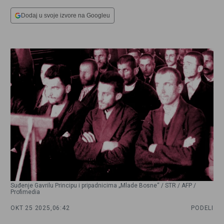
Dodaj u svoje izvore na Googleu
Suđenje Gavrilu Principu i pripadnicima „Mlade Bosne“ / STR / AFP /
Profimedia
OKT 25 2025,
06:42
PODELI