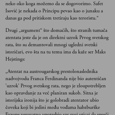
neko oko koga možemo da se dogovorimo. Safet
Isović je nekada o Principu pevao kao o junaku a
danas ga pod pritiskom tretiraju kao teroristu.“
Drugi „argument“ što domaćih, što stranih tumača
atentata jeste da je on direktni uzrok Prvog svetskog
rata, što su demantovali mnogi ugledni svetski
istoričari, evo šta na tu temu ima da kaže ser Maks
Hejstings:
„Atentat na austrougarskog prestolonaslednika
nadvojvodu Franca Ferdinanda nije bio autentičan
’uzrok’ Prvog svetskog rata, nego je zloupotrebljen
kao opravdanje za već planiran sukob. Sitna je
istorijska ironija što je golobradi atentator ubio
čoveka koji bi jedini među vođama habzburške
Evrope verovatno upotrebio sav svoj uticaj da spreči