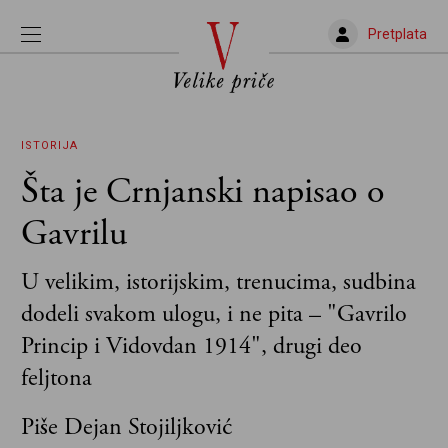
Pretplata
ISTORIJA
Šta je Crnjanski napisao o
Gavrilu
U velikim, istorijskim, trenucima, sudbina
dodeli svakom ulogu, i ne pita – "Gavrilo
Princip i Vidovdan 1914", drugi deo
feljtona
Piše Dejan Stojiljković