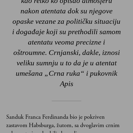
kao retko ko opisao atmosferu
nakon atentata dok su njegove
opaske vezane za političku situaciju
i događaje koji su prethodili samom
atentatu veoma precizne i
oštroumne. Crnjanski, dakle, iznosi
veliku sumnju u to da je u atentat
umešana „Crna ruka“ i pukovnik
Apis
Sanduk Franca Ferdinanda bio je pokriven
zastavom Habsburga, žutom, sa dvoglavim crnim