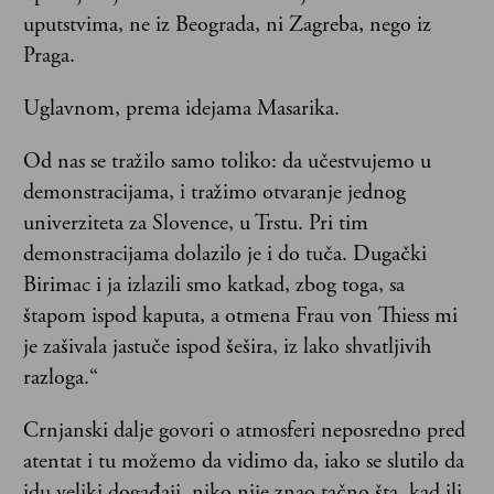
uputstvima, ne iz Beograda, ni Zagreba, nego iz
Praga.
Uglavnom, prema idejama Masarika.
Od nas se tražilo samo toliko: da učestvujemo u
demonstracijama, i tražimo otvaranje jednog
univerziteta za Slovence, u Trstu. Pri tim
demonstracijama dolazilo je i do tuča. Dugački
Birimac i ja izlazili smo katkad, zbog toga, sa
štapom ispod kaputa, a otmena Frau von Thiess mi
je zašivala jastuče ispod šešira, iz lako shvatljivih
razloga.“
Crnjanski dalje govori o atmosferi neposredno pred
atentat i tu možemo da vidimo da, iako se slutilo da
idu veliki događaji, niko nije znao tačno šta, kad ili