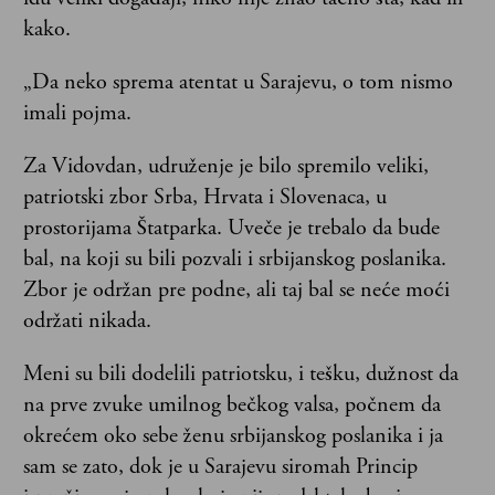
kako.
„Da neko sprema atentat u Sarajevu, o tom nismo
imali pojma.
Za Vidovdan, udruženje je bilo spremilo veliki,
patriotski zbor Srba, Hrvata i Slovenaca, u
prostorijama Štatparka. Uveče je trebalo da bude
bal, na koji su bili pozvali i srbijanskog poslanika.
Zbor je održan pre podne, ali taj bal se neće moći
održati nikada.
Meni su bili dodelili patriotsku, i tešku, dužnost da
na prve zvuke umilnog bečkog valsa, počnem da
okrećem oko sebe ženu srbijanskog poslanika i ja
sam se zato, dok je u Sarajevu siromah Princip