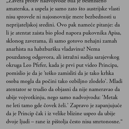
„Zavera protiv nadvojvode bila je besmisleno
amaterska, a uspela je samo zato što austrijske vlasti
nisu sprovele ni najosnovnije mere bezbednosti u
neprijateljskoj sredini. Ovo pak nameće pitanje: da
li je atentat zaista bio plod napora pukovnika Apisa,
sklonog zaverama, ili samo gotovo nehajni zamah
anarhista na habzburšku vladavinu? Nema
pouzdanog odgovora, ali istražni sudija sarajevskog
okruga Leo Pfefer, kada je prvi put video Principa,
pomislio je da je ’teško zamisliti da je tako krhka
osoba mogla da počini tako ozbiljno zlodelo’. Mladi
atentator se trudio da objasni da nije nameravao da
ubije vojvotkinju, nego samo nadvojvodu: ’Metak
ne leti tamo gde čovek želi.’ Zapravo je zapanjujuće
da je Princip čak i iz velike blizine uspeo da ubije
dvoje ljudi – rane iz pištolja često nisu smrtonosne.“