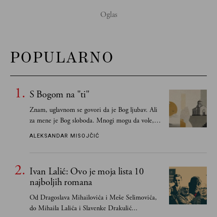
POPULARNO
S Bogom na "ti"
Znam, uglavnom se govori da je Bog ljubav. Ali
za mene je Bog sloboda. Mnogi mogu da vole, a
tek retki mogu da podnesu slobodu
ALEKSANDAR MISOJČIĆ
Ivan Lalić: Ovo je moja lista 10
najboljih romana
Od Dragoslava Mihailovića i Meše Selimovića,
do Mihaila Lalića i Slavenke Drakulić...