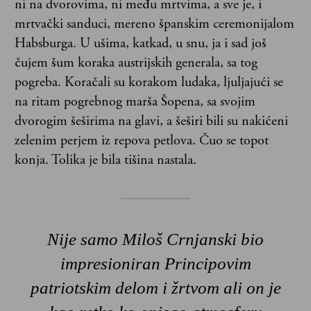
ni na dvorovima, ni među mrtvima, a sve je, i
mrtvački sanduci, mereno španskim ceremonijalom
Habsburga. U ušima, katkad, u snu, ja i sad još
čujem šum koraka austrijskih generala, sa tog
pogreba. Koračali su korakom ludaka, ljuljajući se
na ritam pogrebnog marša Šopena, sa svojim
dvorogim šeširima na glavi, a šeširi bili su nakićeni
zelenim perjem iz repova petlova. Čuo se topot
konja. Tolika je bila tišina nastala.
Nije samo Miloš Crnjanski bio
impresioniran Principovim
patriotskim delom i žrtvom ali on je