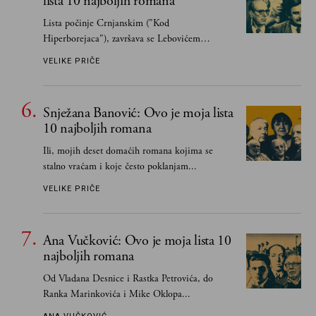
lista 10 najboljih romana
Lista počinje Crnjanskim ("Kod
Hiperborejaca"), završava se Lebovićem
("Semper idem")...
VELIKE PRIČE
Snježana Banović: Ovo je moja lista
10 najboljih romana
Ili, mojih deset domaćih romana kojima se
stalno vraćam i koje često poklanjam...
VELIKE PRIČE
Ana Vučković: Ovo je moja lista 10
najboljih romana
Od Vladana Desnice i Rastka Petrovića, do
Ranka Marinkovića i Mike Oklopa...