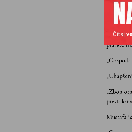
ogromnu k
U kancela
Oficir koj
pratiocim
„Gospodo 
„Uhapšeni
„Zbog org
prestolon
Mustafa i