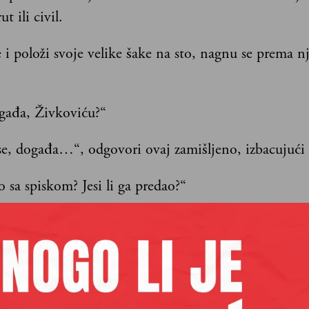
t ili civil.
 i položi svoje velike šake na sto, nagnu se prema n
ogađa, Živkoviću?“
e, događa…“, odgovori ovaj zamišljeno, izbacujući
lo sa spiskom? Jesi li ga predao?“
“
 niko nije uhapšen?“
vo će biti…“, reče Živković i ugasi neispušenu ciga