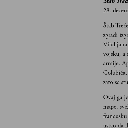
Štab Treć
28. decem
Štab Treće
zgradi izg
Vitalijana
vojsku, a 
armije. Ap
Golubića, 
zato se st
Ovaj ga j
mape, sve
francusku 
ustao da i