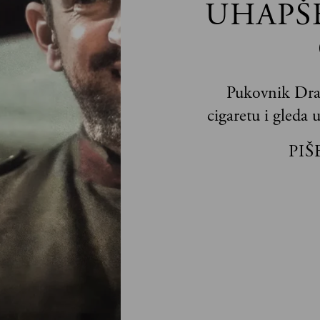
UHAPŠ
Pukovnik Drag
cigaretu i gleda 
PIŠ