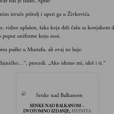
čar nas je izdao, Apise!“
tim izvuče pištolj i uperi ga u Živkovića.
e, vidno uplašen, šaka koja drži čašu sa konjakom dr
o poput uniforme koju nosi.
iru puške u Mustafu, ali ovaj ne haje.
dajničko…“, procedi. „Ako idemo mi, ideš i ti.“
SENKE NAD BALKANOM –
DVOTOMNO IZDANJE,
ISTINITA