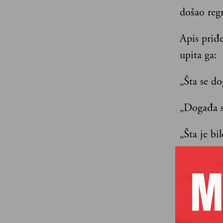
došao regru
Apis priđe
upita ga:
„Šta se d
„Događa s
„Šta je bi
„Jesam…
„Pa zašto
„Evo, upra