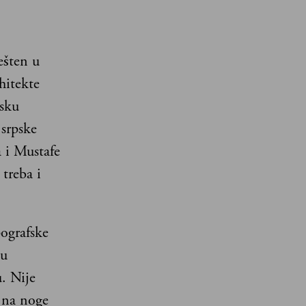
ešten u
hitekte
nsku
 srpske
a i Mustafe
treba i
ografske
ku
u. Nije
e na noge