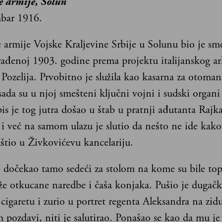
e armije, Solun
bar 1916.
 armije Vojske Kraljevine Srbije u Solunu bio je sm
rađenoj 1903. godine prema projektu italijanskog ar
 Pozelija. Prvobitno je služila kao kasarna za otoma
sada su u njoj smešteni ključni vojni i sudski organi
is je tog jutra došao u štab u pratnji ađutanta Rajk
i već na samom ulazu je slutio da nešto ne ide kako 
uštio u Živkovićevu kancelariju.
e dočekao tamo sedeći za stolom na kome su bile top
že otkucane naredbe i čaša konjaka. Pušio je dugač
cigaretu i zurio u portret regenta Aleksandra na zid
h pozdavi, niti je salutirao. Ponašao se kao da mu j