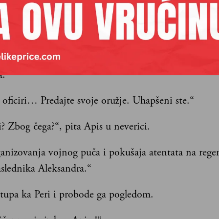
ristalnu pepeljaru pred sobom.
riju ulaze naoružani vojnici sa puškama na gotovs.
i ih predvodi, mladi poručnik, obrati se Apisu i nje
a.
oficiri… Predajte svoje oružje. Uhapšeni ste.“
? Zbog čega?“, pita Apis u neverici.
anizovanja vojnog puča i pokušaja atentata na regen
aslednika Aleksandra.“
stupa ka Peri i probode ga pogledom.