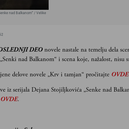
“Senke nad Balkanom“ / Velike
52
POSLEDNJI DEO
novele nastale na temelju dela scen
 „Senki nad Balkanom“ i scena koje, nažalost, nisu s
ljene delove novele „Krv i tamjan“ pročitajte
OVDE
ve iz serijala Dejana Stojiljkovića „Senke nad Balk
e
OVDE
.