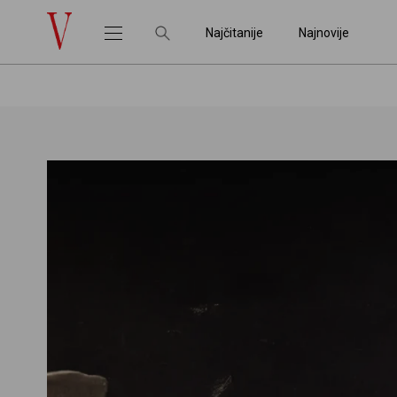
Najčitanije
Najnovije