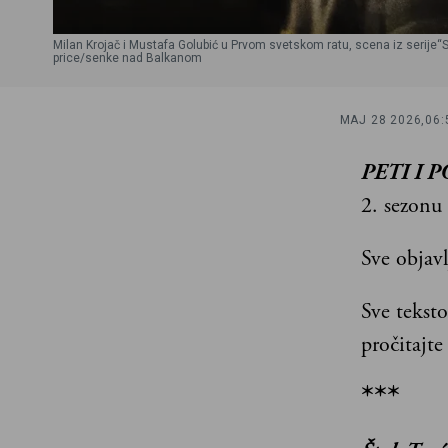
Milan Krojač i Mustafa Golubić u Prvom svetskom ratu, scena iz serije
price/senke nad Balkanom
MAJ 28 2026,
06:
PETI I 
2. sezonu
Sve objav
Sve teksto
pročitajt
***