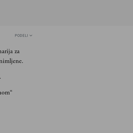
PODELI
arija za
nimljene.
.
anom“