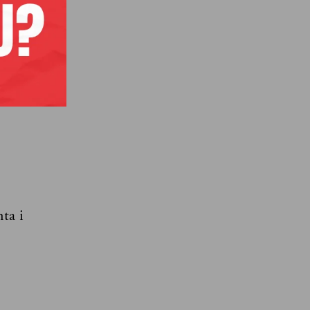
govim
ta i