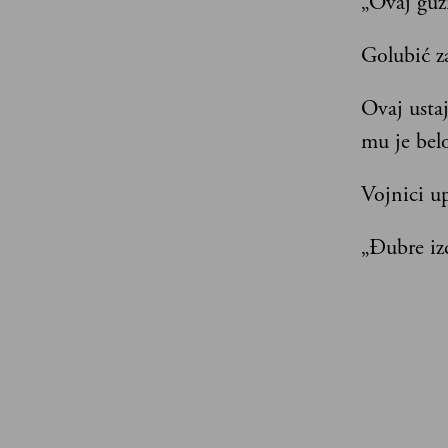
„Ovaj guzi
Golubić za
Ovaj ustaj
mu je bel
Vojnici up
„Đubre iz