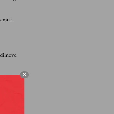
jemu i
 dimove.
retu u