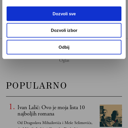
HELIKOPTER
JNA
Dozvoli sve
TAGOVI:
VOJNA INDUSTRIJA
Dozvoli izbor
Odbij
POPULARNO
Ivan Lalić: Ovo je moja lista 10
najboljih romana
Od Dragoslava Mihailovića i Meše Selimovića,