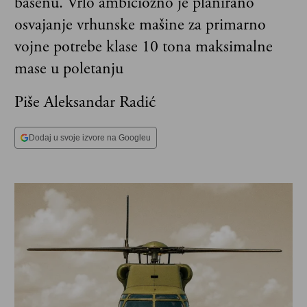
basenu. Vrlo ambiciozno je planirano
osvajanje vrhunske mašine za primarno
vojne potrebe klase 10 tona maksimalne
mase u poletanju
Piše Aleksandar Radić
Dodaj u svoje izvore na Googleu