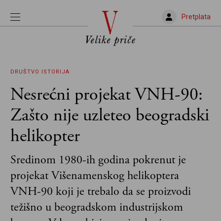
Pretplata
DRUŠTVO
ISTORIJA
Nesrećni projekat VNH-90:
Zašto nije uzleteo beogradski
helikopter
Sredinom 1980-ih godina pokrenut je
projekat Višenamenskog helikoptera
VNH-90 koji je trebalo da se proizvodi
težišno u beogradskom industrijskom