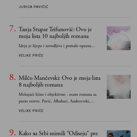
JURICA PAVIČIĆ
Tanja Stupar Trifunović: Ovo je
moja lista 10 najboljih romana
Ideja je lijepa i zavodljiva i pomalo opasna...
VELIKE PRIČE
Milčo Mančevski: Ovo je moja lista
8 najboljih romana
Mešajući lično i objektivno - osam romana za
pusto ostrvo. Pavić, Albahari, Andreevski,
Kapor...
VELIKE PRIČE
Kako su Srbi snimili "Odiseju" pre