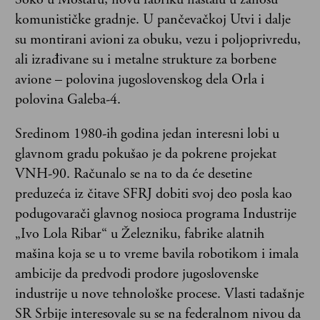
komunističke gradnje. U pančevačkoj Utvi i dalje
su montirani avioni za obuku, vezu i poljoprivredu,
ali izrađivane su i metalne strukture za borbene
avione – polovina jugoslovenskog dela Orla i
polovina Galeba-4.
Sredinom 1980-ih godina jedan interesni lobi u
glavnom gradu pokušao je da pokrene projekat
VNH-90. Računalo se na to da će desetine
preduzeća iz čitave SFRJ dobiti svoj deo posla kao
podugovarači glavnog nosioca programa Industrije
„Ivo Lola Ribar“ u Železniku, fabrike alatnih
mašina koja se u to vreme bavila robotikom i imala
ambicije da predvodi prodore jugoslovenske
industrije u nove tehnološke procese. Vlasti tadašnje
SR Srbije interesovale su se na federalnom nivou da