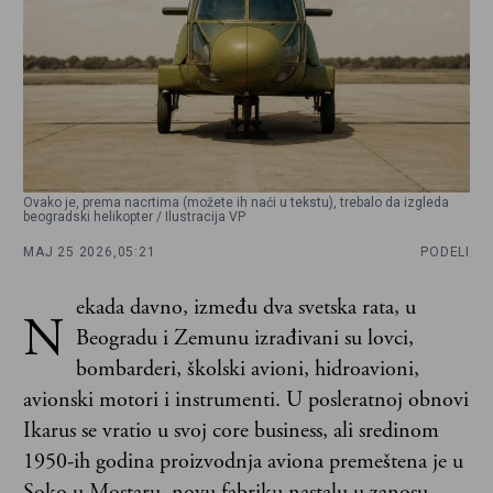
Ovako je, prema nacrtima (možete ih naći u tekstu), trebalo da izgleda
beogradski helikopter / Ilustracija VP
MAJ 25 2026,
05:21
PODELI
ekada davno, između dva svetska rata, u
N
Beogradu i Zemunu izrađivani su lovci,
bombarderi, školski avioni, hidroavioni,
avionski motori i instrumenti. U posleratnoj obnovi
Ikarus se vratio u svoj core business, ali sredinom
1950-ih godina proizvodnja aviona premeštena je u
Soko u Mostaru, novu fabriku nastalu u zanosu