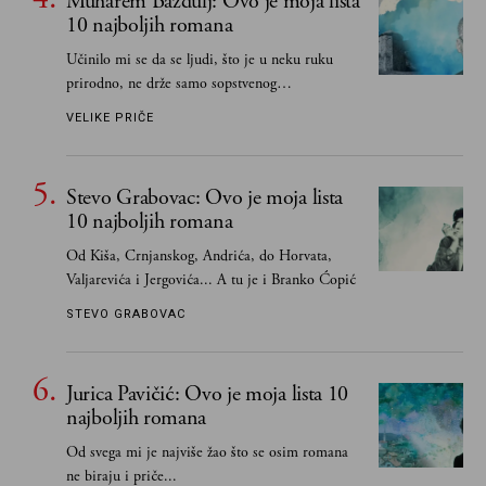
Muharem Bazdulj: Ovo je moja lista
poznavale
10 najboljih romana
Učinilo mi se da se ljudi, što je u neku ruku
prirodno, ne drže samo sopstvenog
senzibiliteta... Pokušao sam (biće, samo
VELIKE PRIČE
pokušao) da to izbegnem
Stevo Grabovac: Ovo je moja lista
10 najboljih romana
Od Kiša, Crnjanskog, Andrića, do Horvata,
Valjarevića i Jergovića... A tu je i Branko Ćopić
STEVO GRABOVAC
Jurica Pavičić: Ovo je moja lista 10
najboljih romana
Od svega mi je najviše žao što se osim romana
ne biraju i priče...