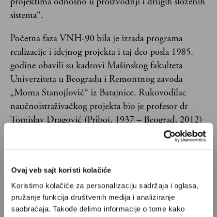
projektima odnosno u proizvodnji i drugih složenih
sistema“.
Početna faza VNH-90 bila je izrada programa
realizacije i idejnog projekta i taj deo posla 1985.
godine obavili su kadrovi Mašinskog fakulteta
Univerziteta u Beogradu i Remontnog zavoda
„Moma Stanojlović“ iz Batajnice. Rukovodilac
naučnoistraživačkog projekta bio je profesor dr
Tomislav Dragović (Priboj, 1937 – Beograd, 2012)
koji je iza sebe imao iskustva u radu na aerodinamici
školskog aviona Utva-75 i projektu dvosede jedrilice
Vuk-T.
Ovaj veb sajt koristi kolačiće
Koristimo kolačiće za personalizaciju sadržaja i oglasa,
pružanje funkcija društvenih medija i analiziranje
saobraćaja. Takođe delimo informacije o tome kako