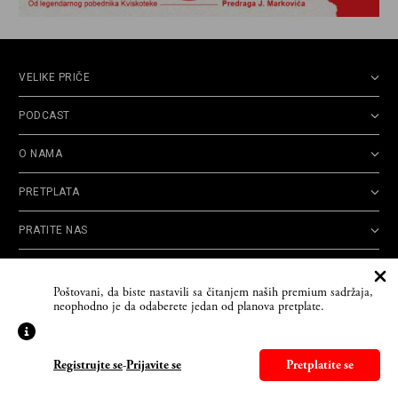
VELIKE PRIČE
PODCAST
O NAMA
PRETPLATA
PRATITE NAS
Politika
Opšti uslovi
Politika
Cookie
Poštovani, da biste nastavili sa čitanjem naših premium sadržaja,
privatnosti
korišćenja
reklamacija
Policy
neophodno je da odaberete jedan od planova pretplate.
© 2026
Velike priče
- TCT News and Entertainment - Sva prava zadržana. Developed
by
Cubes
Registrujte se
-
Prijavite se
Pretplatite se