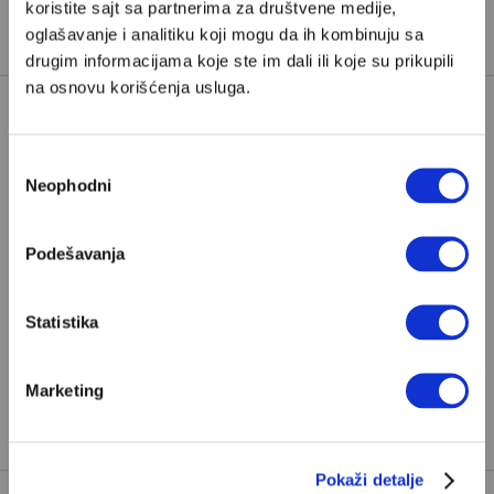
koristite sajt sa partnerima za društvene medije,
oglašavanje i analitiku koji mogu da ih kombinuju sa
drugim informacijama koje ste im dali ili koje su prikupili
na osnovu korišćenja usluga.
Poštovani, da biste nastavili sa čitanjem naših
Избор
premium sadržaja, neophodno je da
Neophodni
сагласности
odaberete jedan od planova pretplate.
Podešavanja
Pretplata
Statistika
Već imate nalog?
Ulogujte se
Marketing
Aleksandar Radić
je vojni analitičar iz Beograda i stalni
saradnik Velikih priča.
Pokaži detalje