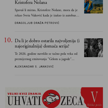
Kristofera Nolana
Spavaš li mirno, Kristofere Nolane, mora da je
rekao Sveta Vuković kada je izašao iz autobusa i
čim je stigao kući pozvao Vojkana
DRAGOLJUB DRAŽA PETROVIĆ
Borisavljevića, izrecitovao mu stihove, a ovaj se
oduševio i rekao mu da pesmu odmah pošalje
Grku poštom u Grčku
Da li je dobro ostarila najvoljenija (i
najoriginalnija) domaća serija?
Te 2026. godine navršilo se tačno pola veka od
premijernog emitovanja "Grlom u jagode"...
ALEKSANDAR S. JANKOVIĆ