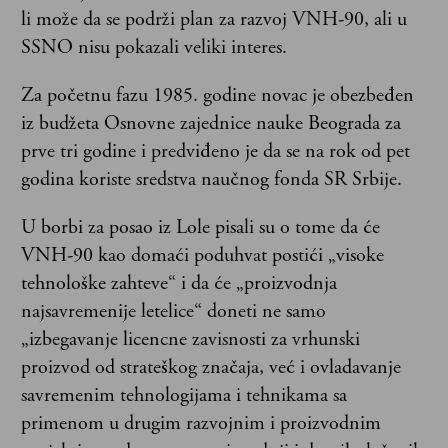
li može da se podrži plan za razvoj VNH-90, ali u
SSNO nisu pokazali veliki interes.
Za početnu fazu 1985. godine novac je obezbeđen
iz budžeta Osnovne zajednice nauke Beograda za
prve tri godine i predviđeno je da se na rok od pet
godina koriste sredstva naučnog fonda SR Srbije.
U borbi za posao iz Lole pisali su o tome da će
VNH-90 kao domaći poduhvat postići „visoke
tehnološke zahteve“ i da će „proizvodnja
najsavremenije letelice“ doneti ne samo
„izbegavanje licencne zavisnosti za vrhunski
proizvod od strateškog značaja, već i ovladavanje
savremenim tehnologijama i tehnikama sa
primenom u drugim razvojnim i proizvodnim