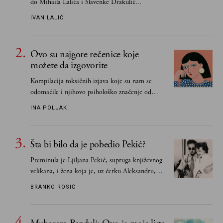
do Mihaila Lalića i Slavenke Drakulić...
IVAN LALIĆ
Ovo su najgore rečenice koje
možete da izgovorite
Kompilacija toksičnih izjava koje su nam se
odomaćile i njihovo psihološko značenje od
„Biće ti bolje bez mene“ do „Sve se dešava sa
INA POLJAK
razlogom“
Šta bi bilo da je pobedio Pekić?
Preminula je Ljiljana Pekić, supruga književnog
velikana, i žena koja je, uz ćerku Aleksandru,
vodila računa o zaostavštini pisca. Ovu priču o
BRANKO ROSIĆ
njemu, njegovim političkim idejama i svim
propuštenim prilikama u Srbiji, ispričale su
upravo one koje su Borislava Pekića najbolje