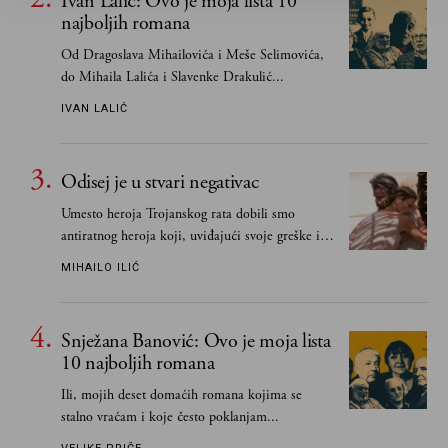
Ivan Lalić: Ovo je moja lista 10
najboljih romana
Od Dragoslava Mihailovića i Meše Selimovića,
do Mihaila Lalića i Slavenke Drakulić...
IVAN LALIĆ
Odisej je u stvari negativac
Umesto heroja Trojanskog rata dobili smo
antiratnog heroja koji, uviđajući svoje greške i
učeći na njima, shvata da postoje stvari koje su
MIHAILO ILIĆ
važnije od svih ratova, slave, novca, herojstva,
čak i pravde
Snježana Banović: Ovo je moja lista
10 najboljih romana
Ili, mojih deset domaćih romana kojima se
stalno vraćam i koje često poklanjam...