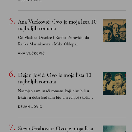
VELIKE PRIČE
Ana Vučković: Ovo je moja lista 10
najboljih romana
Od Vladana Desnice i Rastka Petrovića, do
Ranka Marinkovića i Mike Oklopa...
ANA VUČKOVIĆ
Dejan Jović: Ovo je moja lista 10
najboljih romana
Nastojao sam istaći romane koji nisu bili u
lektiri u doba kad sam bio u srednjoj školi.
Smatrao sam da su "klasici" već dovoljno
DEJAN JOVIĆ
pohvaljeni i istaknuti, pa sam se ograničio na
one romane koje sam čitao ne zato što je to bilo
obavezno, nego po vlastitom izboru
Stevo Grabovac: Ovo je moja lista