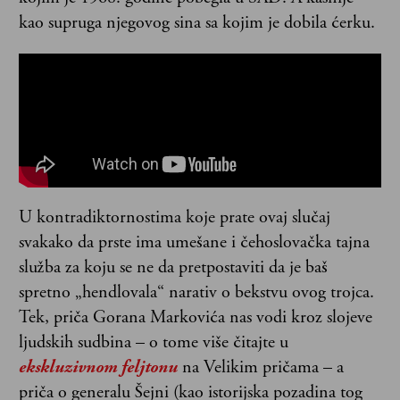
kao supruga njegovog sina sa kojim je dobila ćerku.
U kontradiktornostima koje prate ovaj slučaj
svakako da prste ima umešane i čehoslovačka tajna
služba za koju se ne da pretpostaviti da je baš
spretno „hendlovala“ narativ o bekstvu ovog trojca.
Tek, priča Gorana Markovića nas vodi kroz slojeve
ljudskih sudbina – o tome više čitajte u
ekskluzivnom feljtonu
na Velikim pričama – a
priča o generalu Šejni (kao istorijska pozadina tog