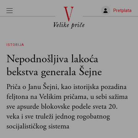
Pretplata
ISTORIJA
Nepodnošljiva lakoća
bekstva generala Šejne
Priča o Janu Šejni, kao istorijska pozadina
feljtona na Velikim pričama, u sebi sažima
sve apsurde blokovske podele sveta 20.
veka i sve truleži jednog rogobatnog
socijalističkog sistema