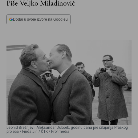
Piše Veljko Miladinović
Dodaj u svoje izvore na Googleu
Leonid Brežnjev i Aleksandar Dubček, godinu dana pre izbijanja Praškog
proleća / Finda Jiří / ČTK / Profimedia