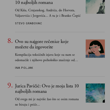
10 najboljih romana
Od Kiša, Crnjanskog, Andrića, do Horvata,
Valjarevića i Jergovića... A tu je i Branko Ćopić
STEVO GRABOVAC
Ovo su najgore rečenice koje
možete da izgovorite
Kompilacija toksičnih izjava koje su nam se
odomaćile i njihovo psihološko značenje od
„Biće ti bolje bez mene“ do „Sve se dešava sa
INA POLJAK
razlogom“
Jurica Pavičić: Ovo je moja lista 10
najboljih romana
Od svega mi je najviše žao što se osim romana
ne biraju i priče...