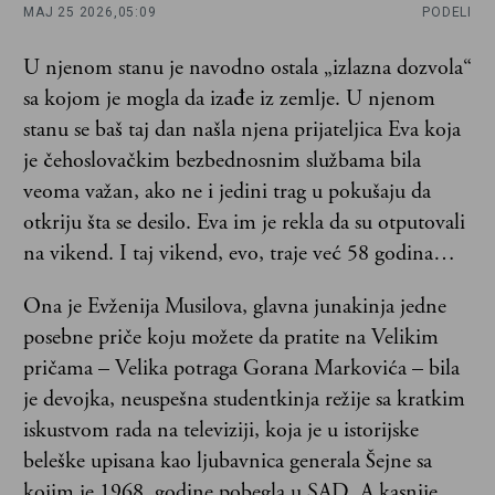
MAJ 25 2026,
05:09
PODELI
U njenom stanu je navodno ostala „izlazna dozvola“
sa kojom je mogla da izađe iz zemlje. U njenom
stanu se baš taj dan našla njena prijateljica Eva koja
je čehoslovačkim bezbednosnim službama bila
veoma važan, ako ne i jedini trag u pokušaju da
otkriju šta se desilo. Eva im je rekla da su otputovali
na vikend. I taj vikend, evo, traje već 58 godina…
Ona je Evženija Musilova, glavna junakinja jedne
posebne priče koju možete da pratite na Velikim
pričama – Velika potraga Gorana Markovića – bila
je devojka, neuspešna studentkinja režije sa kratkim
iskustvom rada na televiziji, koja je u istorijske
beleške upisana kao ljubavnica generala Šejne sa
kojim je 1968. godine pobegla u SAD. A kasnije