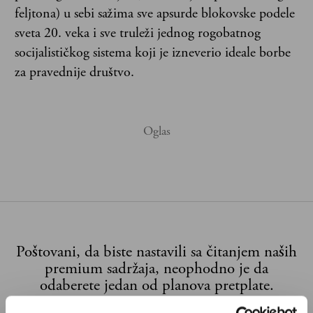
feljtona) u sebi sažima sve apsurde blokovske podele
sveta 20. veka i sve truleži jednog rogobatnog
socijalističkog sistema koji je izneverio ideale borbe
za pravednije društvo.
Poštovani, da biste nastavili sa čitanjem naših
premium sadržaja, neophodno je da
odaberete jedan od planova pretplate.