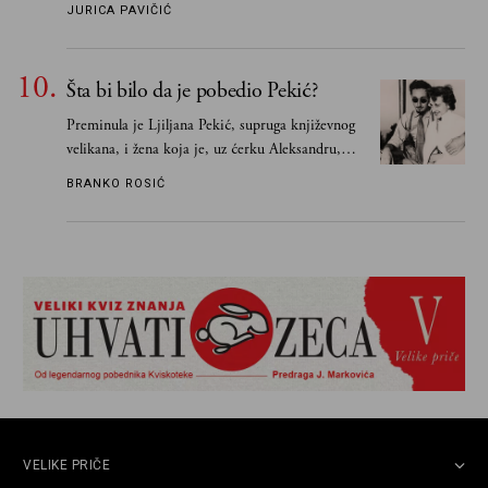
JURICA PAVIČIĆ
Šta bi bilo da je pobedio Pekić?
Preminula je Ljiljana Pekić, supruga književnog
velikana, i žena koja je, uz ćerku Aleksandru,
vodila računa o zaostavštini pisca. Ovu priču o
BRANKO ROSIĆ
njemu, njegovim političkim idejama i svim
propuštenim prilikama u Srbiji, ispričale su
upravo one koje su Borislava Pekića najbolje
poznavale
VELIKE PRIČE