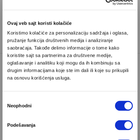
Pretplata
Ovaj veb sajt koristi kolačiće
Već imate nalog?
Ulogujte se
Koristimo kolačiće za personalizaciju sadržaja i oglasa,
pružanje funkcija društvenih medija i analiziranje
Veljko Miladinović
je izvršni urednik Velikih priča
saobraćaja. Takođe delimo informacije o tome kako
koristite sajt sa partnerima za društvene medije,
oglašavanje i analitiku koji mogu da ih kombinuju sa
drugim informacijama koje ste im dali ili koje su prikupili
ALEKSANDAR DUBČEK
na osnovu korišćenja usluga.
ĆEHOSLOVAČKA
EVŽENIJA
EVŽENIJA MUSILOVA
Избор
TAGOVI:
GVOZDENA ZAVESA
JAN ŠEJNA
Neophodni
сагласности
KOMUNIZAM
PRAG
Podešavanja
PRAŠKA ŠKOLA
PRAŠKO PROLEĆE
VARŠAVSKI PAKT