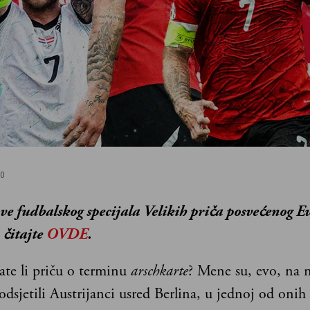
10
ove fudbalskog specijala Velikih priča posvećenog 
 čitajte
OVDE
.
ate li priču o terminu
arschkarte
? Mene su, evo, na 
odsjetili Austrijanci usred Berlina, u jednoj od onih