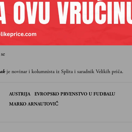
aših premium sadržaja,
lanova pretplate.
Pretplata
 se
jak
je novinar i kolumnista iz Splita i saradnik Velikih priča.
AUSTRIJA
EVROPSKO PRVENSTVO U FUDBALU
:
MARKO ARNAUTOVIĆ