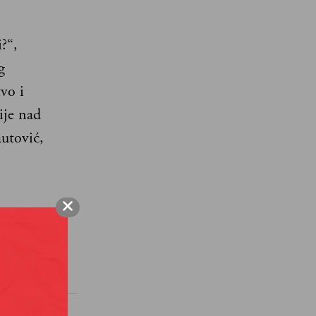
?“,
g
vo i
ije nad
utović,