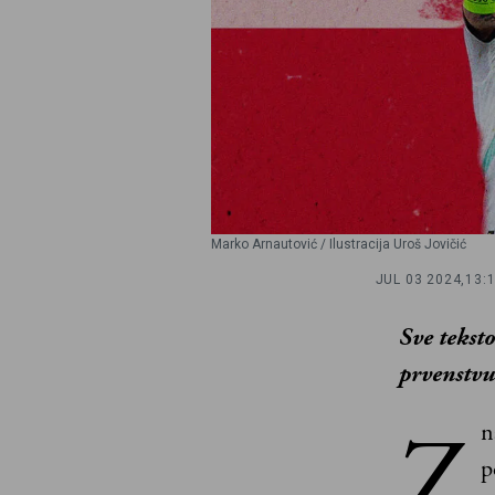
Marko Arnautović / Ilustracija Uroš Jovičić
JUL 03 2024,
13:
Sve tekst
prvenstvu
Z
n
p