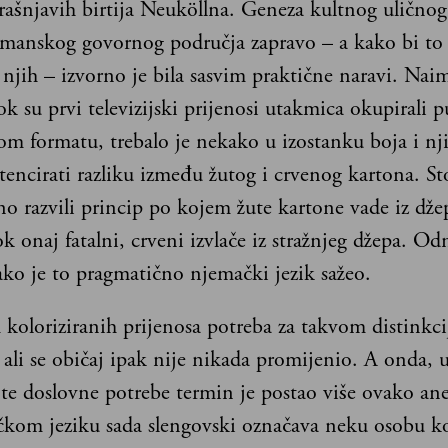
rašnjavih birtija Neuköllna. Geneza kultnog uličnog 
rmanskog govornog područja zapravo – a kako bi to 
 njih – izvorno je bila sasvim praktične naravi. Nai
k su prvi televizijski prijenosi utakmica okupirali p
om formatu, trebalo je nekako u izostanku boja i nj
tencirati razliku između žutog i crvenog kartona. St
o razvili princip po kojem žute kartone vade iz dže
k onaj fatalni, crveni izvlače iz stražnjeg džepa. Od
ako je to pragmatično njemački jezik sažeo.
koloriziranih prijenosa potreba za takvom distinkc
, ali se običaj ipak nije nikada promijenio. A onda, 
 te doslovne potrebe termin je postao više ovako an
čkom jeziku sada slengovski označava neku osobu koj