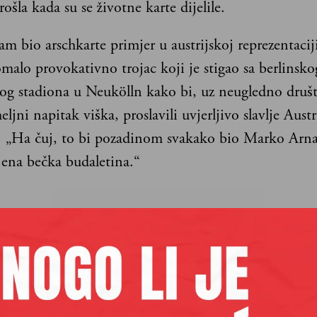
rošla kada su se životne karte dijelile.
am bio arschkarte primjer u austrijskoj reprezentaciji
alo provokativno trojac koji je stigao sa berlinsko
og stadiona u Neukölln kako bi, uz neugledno društ
ljni napitak viška, proslavili uvjerljivo slavlje Austr
. „Ha čuj, to bi pozadinom svakako bio Marko Arna
jena bečka budaletina.“