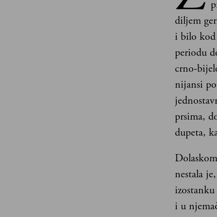
p
diljem ge
i bilo kod
periodu do
crno-bijel
nijansi po
jednostavn
prsima, do
dupeta, k
Dolaskom 
nestala je
izostanku
i u njema