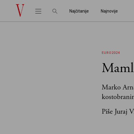
Najčitanije
Najnovije
EURO2024
Mamla
Marko Arnau
kostobranim
Piše Juraj 