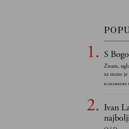
POP
S Bogo
Znam, ugla
za mene je
tek retki 
ALEKSANDAR 
Ivan La
najbol