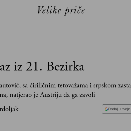
z iz 21. Bezirka
tović, sa ćiriličnim tetovažama i srpskom zas
a, natjerao je Austriju da ga zavoli
Vrdoljak
Dodaj u svoje