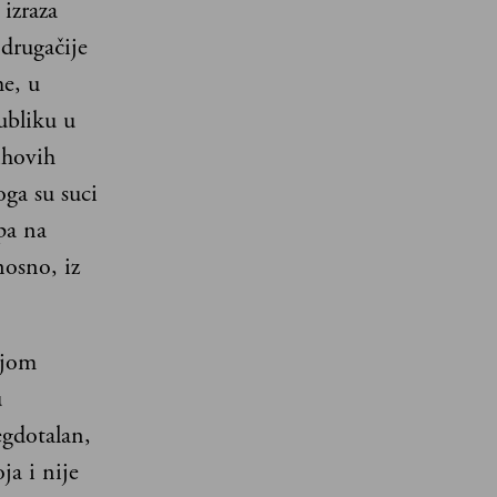
izraza
drugačije
me, u
ubliku u
ihovih
oga su suci
pa na
nosno, iz
ijom
u
egdotalan,
a i nije