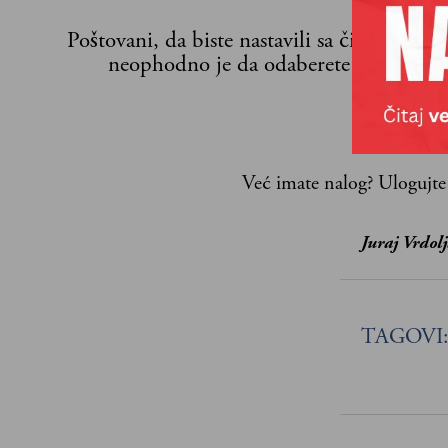
Poštovani, da biste nastavili sa čitanjem n
neophodno je da odaberete jedan od p
Već imate nalog?
Ulogujte
Juraj Vrdol
TAGOVI