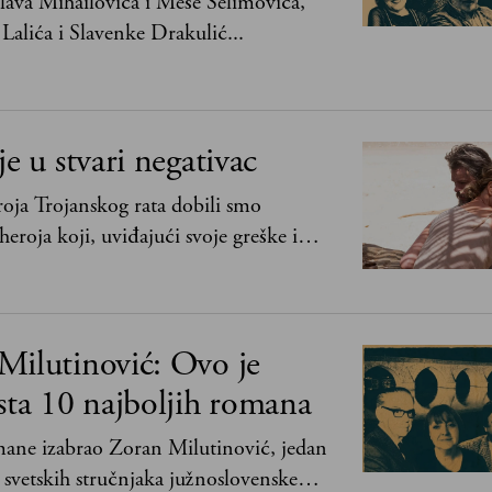
ava Mihailovića i Meše Selimovića,
Lalića i Slavenke Drakulić...
je u stvari negativac
oja Trojanskog rata dobili smo
heroja koji, uviđajući svoje greške i
ima, shvata da postoje stvari koje su
svih ratova, slave, novca, herojstva, čak
Milutinović: Ovo je
sta 10 najboljih romana
mane izabrao Zoran Milutinović, jedan
 svetskih stručnjaka južnoslovenske