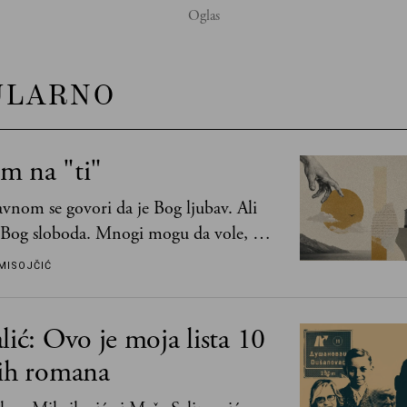
ULARNO
m na "ti"
vnom se govori da je Bog ljubav. Ali
 Bog sloboda. Mnogi mogu da vole, a
mogu da podnesu slobodu
MISOJČIĆ
lić: Ovo je moja lista 10
jih romana