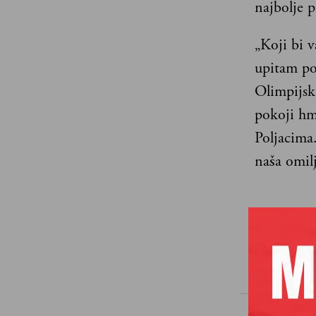
najbolje p
„Koji bi v
upitam pom
Olimpijsk
pokoji hme
Poljacima
naša omil