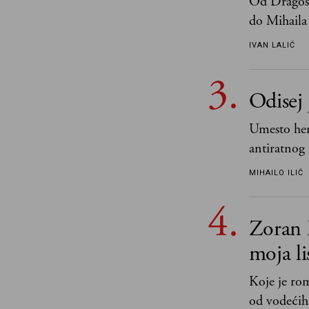
Od Dragosl
do Mihaila 
IVAN LALIĆ
Odisej 
Umesto her
antiratnog 
učeći na nj
MIHAILO ILIĆ
važnije od 
i pravde
Zoran 
moja li
Koje je ro
od vodećih