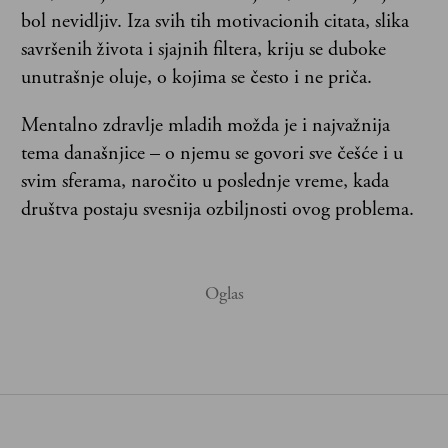
bol nevidljiv. Iza svih tih motivacionih citata, slika
savršenih života i sjajnih filtera, kriju se duboke
unutrašnje oluje, o kojima se često i ne priča.
Mentalno zdravlje mladih možda je i najvažnija
tema današnjice – o njemu se govori sve češće i u
svim sferama, naročito u poslednje vreme, kada
društva postaju svesnija ozbiljnosti ovog problema.