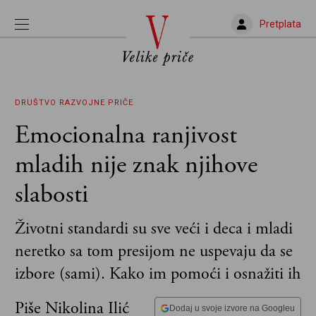
Pretplata
DRUŠTVO
RAZVOJNE PRIČE
Emocionalna ranjivost
mladih nije znak njihove
slabosti
Životni standardi su sve veći i deca i mladi
neretko sa tom presijom ne uspevaju da se
izbore (sami). Kako im pomoći i osnažiti ih
Piše Nikolina Ilić
Dodaj u svoje izvore na Googleu