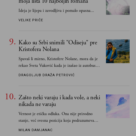
moja lista 10 najboljih romana
Ideja je lijepa i zavodljiva i pomalo opasna...
VELIKE PRIČE
Kako su Srbi snimili "Odiseju" pre
Kristofera Nolana
Spavaš li mirno, Kristofere Nolane, mora da je
rekao Sveta Vuković kada je izašao iz autobusa i
čim je stigao kući pozvao Vojkana
DRAGOLJUB DRAŽA PETROVIĆ
Borisavljevića, izrecitovao mu stihove, a ovaj se
oduševio i rekao mu da pesmu odmah pošalje
Grku poštom u Grčku
Zašto neki varaju i kada vole, a neki
nikada ne varaju
Vernost je etička odluka. Ona nije prirodno
stanje, već svesna pozicija koja podrazumeva
ograničenje sopstvenih impulsa
MILAN DAMJANAC