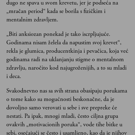
dugo ne spava u svom krevetu, jer je podseća na
„mračan period“ kada se borila s fizičkim i
mentalnim zdravljem.
„Biti anksiozan ponekad je tako iscrpljujuće.
Godinama nisam želela da napustim svoj krevet“,
rekla je glumica, producentkinja i pevačica, koja već
godinama radi na uklanjanju stigme o mentalnom
zdravlju, naročito kod najugroženijih, a to su mladi
i deca.
Svakodnevno nas sa svih strana obasipaju porukama
o tome kako su mogućnosti beskonačne, da je
dovoljno samo verovati u sebe i sve prepreke će
nestati. Pa ipak, mnogi mladi, često ciljna grupa
ovakvih „motivacionih poruka“, vode tihe bitke u
sebi, osećajući se često i usamljeno, kao da je njihov