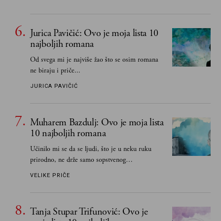
Jurica Pavičić: Ovo je moja lista 10
najboljih romana
Od svega mi je najviše žao što se osim romana
ne biraju i priče...
JURICA PAVIČIĆ
Muharem Bazdulj: Ovo je moja lista
10 najboljih romana
Učinilo mi se da se ljudi, što je u neku ruku
prirodno, ne drže samo sopstvenog
senzibiliteta... Pokušao sam (biće, samo
VELIKE PRIČE
pokušao) da to izbegnem
Tanja Stupar Trifunović: Ovo je