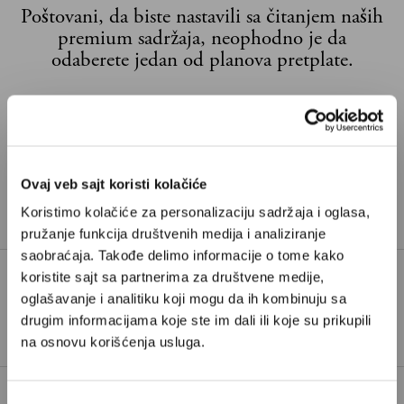
Poštovani, da biste nastavili sa čitanjem naših
premium sadržaja, neophodno je da
odaberete jedan od planova pretplate.
Pretplata
Već imate nalog?
Ulogujte se
Ovaj veb sajt koristi kolačiće
Koristimo kolačiće za personalizaciju sadržaja i oglasa,
Nikolina Ilić
je novinarka Velikih priča.
pružanje funkcija društvenih medija i analiziranje
saobraćaja. Takođe delimo informacije o tome kako
koristite sajt sa partnerima za društvene medije,
oglašavanje i analitiku koji mogu da ih kombinuju sa
TAGOVI:
ANKSIOZNOST
UNICEF
drugim informacijama koje ste im dali ili koje su prikupili
na osnovu korišćenja usluga.