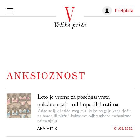
Pretplata
ANKSIOZNOST
Leto je vreme za posebnu vrstu
anksioznosti – od kupaćih kostima
Zašto se ljudi stide svog tela, kako reaguju kada dođu
na bazen ili plažu i kakve sve odbrambene mehanizme
primenjuju
ANA MITIĆ
01.08.2026.