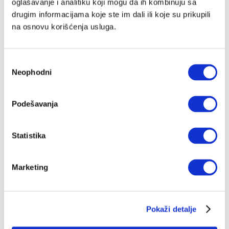
oglašavanje i analitiku koji mogu da ih kombinuju sa
drugim informacijama koje ste im dali ili koje su prikupili
Nećeš se ugušiti, niti poludeti: Kako se
na osnovu korišćenja usluga.
izboriti sa paničnim napadima
Dobro je setiti se kod paničnog napada da ne može
dugo da traje, da je pik anksioznosti i da se nakon toga
smirujemo
Избор
Neophodni
сагласности
JELENA LUKOVIĆ
17.12.2024.
Emocionalna ranjivost mladih nije znak
Podešavanja
njihove slabosti
Životni standardi su sve veći i deca i mladi neretko sa
tom presijom ne uspevaju da se izbore (sami). Kako
Statistika
im pomoći i osnažiti ih
NIKOLINA ILIĆ
30.10.2024.
Marketing
Šta bi Hese rekao novim generacijama?
Intenzivna, “prejaka” iskustva, su ključna na putu ka
samospoznaji, a haos i nered nas teraju da se suočimo
sa svojim najdubljim Ja
Pokaži detalje
SARA KUBURIĆ
13.06.2024.