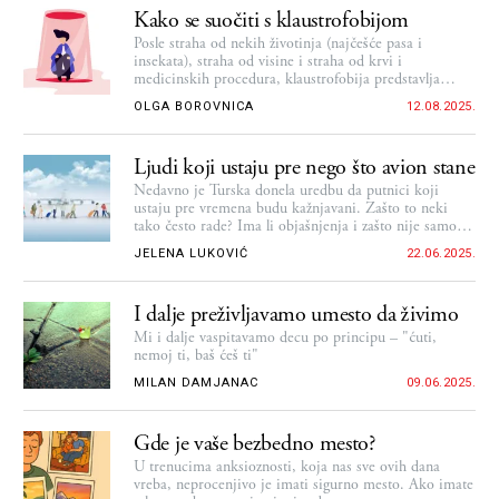
Kako se suočiti s klaustrofobijom
Posle straha od nekih životinja (najčešće pasa i
insekata), straha od visine i straha od krvi i
medicinskih procedura, klaustrofobija predstavlja
sledeću najčešću specifičnu fobiju po učestalosti
OLGA BOROVNICA
12.08.2025.
Ljudi koji ustaju pre nego što avion stane
Nedavno je Turska donela uredbu da putnici koji
ustaju pre vremena budu kažnjavani. Zašto to neki
tako često rade? Ima li objašnjenja i zašto nije samo
do bahatosti?
JELENA LUKOVIĆ
22.06.2025.
I dalje preživljavamo umesto da živimo
Mi i dalje vaspitavamo decu po principu – "ćuti,
nemoj ti, baš ćeš ti"
MILAN DAMJANAC
09.06.2025.
Gde je vaše bezbedno mesto?
U trenucima anksioznosti, koja nas sve ovih dana
vreba, neprocenjivo je imati sigurno mesto. Ako imate