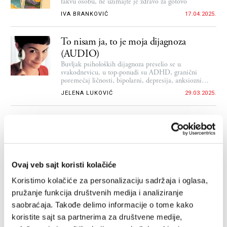
takvu osobu, ne uzimajte je zdravo za gotovo
IVA BRANKOVIĆ
17.04.2025.
To nisam ja, to je moja dijagnoza
(AUDIO)
Buvljak psiholoških dijagnoza preselio se u
svakodnevicu, u top-ponudi su ADHD, granični
poremećaj ličnosti, bipolarni, depresija, anksiozni
poremećaj...
JELENA LUKOVIĆ
29.03.2025.
Ovaj veb sajt koristi kolačiće
Deset načina da sačuvate zdravlje mozga
Koristimo kolačiće za personalizaciju sadržaja i oglasa,
Od vežbanja i spavanja do praštanja postoje
pružanje funkcija društvenih medija i analiziranje
jednostavne smernice kako da pronađete balans i
saobraćaja. Takođe delimo informacije o tome kako
budete otporniji
koristite sajt sa partnerima za društvene medije,
PRONAĐENO U PREVODU
11.01.2025.