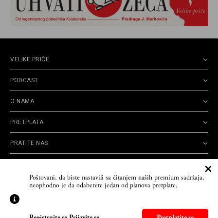
VELIKE PRIČE
PODCAST
O NAMA
PRETPLATA
PRATITE NAS
Politika
Opšti uslovi
Politika
Cookie
Poštovani, da biste nastavili sa čitanjem naših premium sadržaja,
privatnosti
korišćenja
reklamacija
Policy
neophodno je da odaberete jedan od planova pretplate.
© 2026
Velike priče
- TCT News and Entertainment - Sva prava zadržana. Developed
by
Cubes
Registrujte se
-
Prijavite se
Pretplatite se