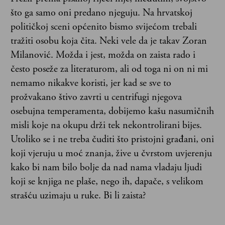
što ga samo oni predano njeguju. Na hrvatskoj
političkoj sceni općenito bismo svijećom trebali
tražiti osobu koja čita. Neki vele da je takav Zoran
Milanović. Možda i jest, možda on zaista rado i
često poseže za literaturom, ali od toga ni on ni mi
nemamo nikakve koristi, jer kad se sve to
prožvakano štivo zavrti u centrifugi njegova
osebujna temperamenta, dobijemo kašu nasumičnih
misli koje na okupu drži tek nekontrolirani bijes.
Utoliko se i ne treba čuditi što pristojni građani, oni
koji vjeruju u moć znanja, žive u čvrstom uvjerenju
kako bi nam bilo bolje da nad nama vladaju ljudi
koji se knjiga ne plaše, nego ih, dapače, s velikom
strašću uzimaju u ruke. Bi li zaista?