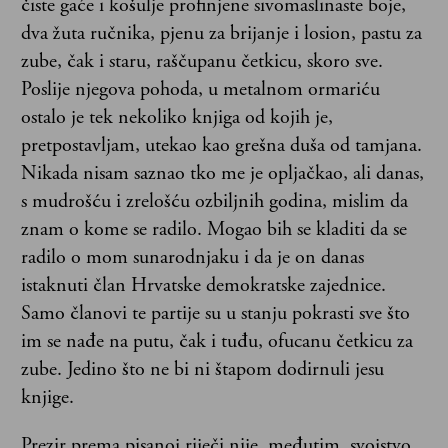
čiste gaće i košulje profinjene sivomaslinaste boje,
dva žuta ručnika, pjenu za brijanje i losion, pastu za
zube, čak i staru, raščupanu četkicu, skoro sve.
Poslije njegova pohoda, u metalnom ormariću
ostalo je tek nekoliko knjiga od kojih je,
pretpostavljam, utekao kao grešna duša od tamjana.
Nikada nisam saznao tko me je opljačkao, ali danas,
s mudrošću i zrelošću ozbiljnih godina, mislim da
znam o kome se radilo. Mogao bih se kladiti da se
radilo o mom sunarodnjaku i da je on danas
istaknuti član Hrvatske demokratske zajednice.
Samo članovi te partije su u stanju pokrasti sve što
im se nađe na putu, čak i tuđu, ofucanu četkicu za
zube. Jedino što ne bi ni štapom dodirnuli jesu
knjige.
Prezir prema pisanoj riječi nije, međutim, svojstvo