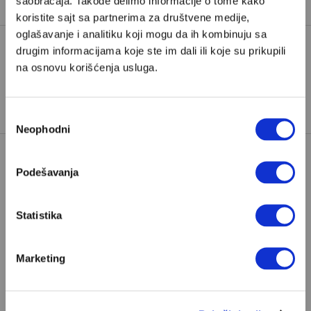
Velikih priča
saobraćaja. Takođe delimo informacije o tome kako
koristite sajt sa partnerima za društvene medije,
oglašavanje i analitiku koji mogu da ih kombinuju sa
drugim informacijama koje ste im dali ili koje su prikupili
na osnovu korišćenja usluga.
BARAK OBAMA
ČITANJE
HDZ
TAGOVI:
KNJIGE
ZORAN MILANOVIĆ
Избор
Neophodni
сагласности
Podešavanja
Statistika
POPULARNO
Marketing
Ivan Lalić: Ovo je moja lista 10