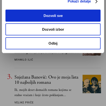
najboljih romana
Pokaži detalje
Od Dragoslava Mihailovića i Meše Selimovića,
do Mihaila Lalića i Slavenke Drakulić...
Dozvoli sve
IVAN LALIĆ
Dozvoli izbor
Odisej je u stvari negativac
Odbij
Umesto heroja Trojanskog rata dobili smo
antiratnog heroja koji, uviđajući svoje greške i
učeći na njima, shvata da postoje stvari koje su
MIHAILO ILIĆ
važnije od svih ratova, slave, novca, herojstva,
čak i pravde
Snježana Banović: Ovo je moja lista
10 najboljih romana
Ili, mojih deset domaćih romana kojima se
stalno vraćam i koje često poklanjam...
VELIKE PRIČE