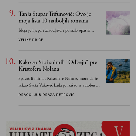
Tanja Stupar Trifunović: Ovo je
moja lista 10 najboljih romana
Ideja je lijepa i zavodljiva i pomalo opasna...
VELIKE PRIČE
Kako su Srbi snimili "Odiseju" pre
Kristofera Nolana
Spavaš li mirno, Kristofere Nolane, mora da je
rekao Sveta Vuković kada je izašao iz autobusa i
čim je stigao kući pozvao Vojkana
DRAGOLJUB DRAŽA PETROVIĆ
Borisavljevića, izrecitovao mu stihove, a ovaj se
oduševio i rekao mu da pesmu odmah pošalje
Grku poštom u Grčku