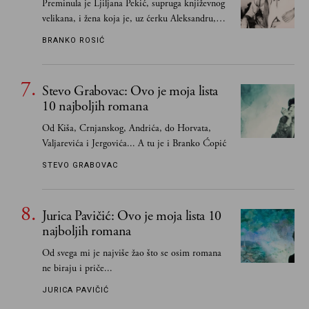
Preminula je Ljiljana Pekić, supruga književnog
velikana, i žena koja je, uz ćerku Aleksandru,
vodila računa o zaostavštini pisca. Ovu priču o
BRANKO ROSIĆ
njemu, njegovim političkim idejama i svim
propuštenim prilikama u Srbiji, ispričale su
upravo one koje su Borislava Pekića najbolje
Stevo Grabovac: Ovo je moja lista
poznavale
10 najboljih romana
Od Kiša, Crnjanskog, Andrića, do Horvata,
Valjarevića i Jergovića... A tu je i Branko Ćopić
STEVO GRABOVAC
Jurica Pavičić: Ovo je moja lista 10
najboljih romana
Od svega mi je najviše žao što se osim romana
ne biraju i priče...
JURICA PAVIČIĆ