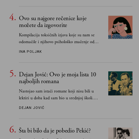
Ovo su najgore rečenice koje
možete da izgovorite
Kompilacija toksičnih izjava koje su nam se
odomaćile i njihovo psihološko značenje od
„Biće ti bolje bez mene“ do „Sve se dešava sa
INA POLJAK
razlogom“
Dejan Jović: Ovo je moja lista 10
najboljih romana
Nastojao sam istaći romane koji nisu bili u
lektiri u doba kad sam bio u srednjoj školi.
Smatrao sam da su "klasici" već dovoljno
DEJAN JOVIĆ
pohvaljeni i istaknuti, pa sam se ograničio na
one romane koje sam čitao ne zato što je to bilo
obavezno, nego po vlastitom izboru
Šta bi bilo da je pobedio Pekić?