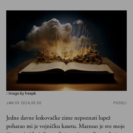
/
Image By freepik
JAN 09 2024,
05:00
PODELI
Jedne davne leskovačke zime nepoznati lupež
poharao mi je vojničku kasetu. Maznuo je sve moje