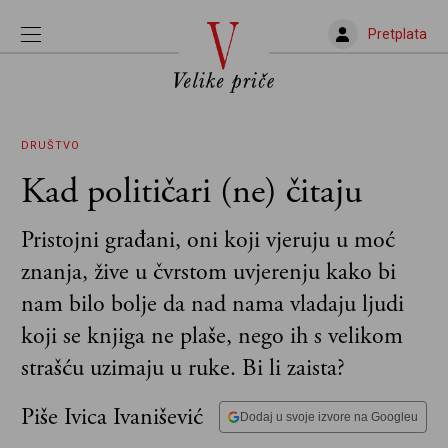
Pretplata
DRUŠTVO
Kad političari (ne) čitaju
Pristojni građani, oni koji vjeruju u moć
znanja, žive u čvrstom uvjerenju kako bi
nam bilo bolje da nad nama vladaju ljudi
koji se knjiga ne plaše, nego ih s velikom
strašću uzimaju u ruke. Bi li zaista?
Piše Ivica Ivanišević
Dodaj u svoje izvore na Googleu