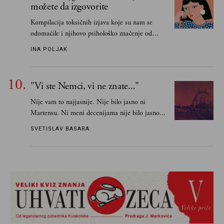
možete da izgovorite
Kompilacija toksičnih izjava koje su nam se
odomaćile i njihovo psihološko značenje od
„Biće ti bolje bez mene“ do „Sve se dešava sa
INA POLJAK
razlogom“
"Vi ste Nemci, vi ne znate..."
Nije vam to najjasnije. Nije bilo jasno ni
Martensu. Ni meni decenijama nije bilo jasno...
SVETISLAV BASARA