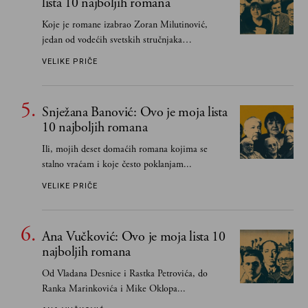
lista 10 najboljih romana
Koje je romane izabrao Zoran Milutinović,
jedan od vodećih svetskih stručnjaka
južnoslovenske književnosti
VELIKE PRIČE
Snježana Banović: Ovo je moja lista
10 najboljih romana
Ili, mojih deset domaćih romana kojima se
stalno vraćam i koje često poklanjam...
VELIKE PRIČE
Ana Vučković: Ovo je moja lista 10
najboljih romana
Od Vladana Desnice i Rastka Petrovića, do
Ranka Marinkovića i Mike Oklopa...