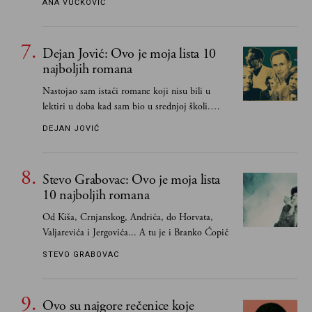
ANA VUČKOVIĆ
Dejan Jović: Ovo je moja lista 10
najboljih romana
Nastojao sam istaći romane koji nisu bili u
lektiri u doba kad sam bio u srednjoj školi.
Smatrao sam da su "klasici" već dovoljno
DEJAN JOVIĆ
pohvaljeni i istaknuti, pa sam se ograničio na
one romane koje sam čitao ne zato što je to bilo
obavezno, nego po vlastitom izboru
Stevo Grabovac: Ovo je moja lista
10 najboljih romana
Od Kiša, Crnjanskog, Andrića, do Horvata,
Valjarevića i Jergovića... A tu je i Branko Ćopić
STEVO GRABOVAC
Ovo su najgore rečenice koje