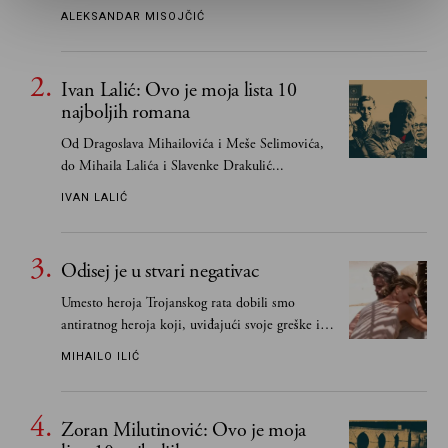
tek retki mogu da podnesu slobodu
ALEKSANDAR MISOJČIĆ
Ivan Lalić: Ovo je moja lista 10
najboljih romana
Od Dragoslava Mihailovića i Meše Selimovića,
do Mihaila Lalića i Slavenke Drakulić...
IVAN LALIĆ
Odisej je u stvari negativac
Umesto heroja Trojanskog rata dobili smo
antiratnog heroja koji, uviđajući svoje greške i
učeći na njima, shvata da postoje stvari koje su
MIHAILO ILIĆ
važnije od svih ratova, slave, novca, herojstva,
čak i pravde
Zoran Milutinović: Ovo je moja