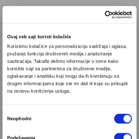
Ovaj veb sajt koristi kolačiće
Poštovani, da biste nastavili sa čitanjem naših
Koristimo kolačiće za personalizaciju sadržaja i oglasa,
premium sadržaja, neophodno je da
pružanje funkcija društvenih medija i analiziranje
odaberete jedan od planova pretplate.
saobraćaja. Takođe delimo informacije o tome kako
koristite sajt sa partnerima za društvene medije,
oglašavanje i analitiku koji mogu da ih kombinuju sa
Pretplata
drugim informacijama koje ste im dali ili koje su prikupili
na osnovu korišćenja usluga.
Već imate nalog?
Ulogujte se
Избор
Milica Rilak
je novinarka Velikih priča i urednica biznisa
Neophodni
сагласности
na Nedeljnik.rs
Podešavanja