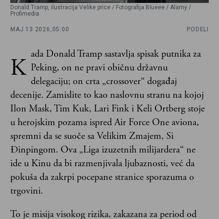
Donald Tramp, ilustracija Velike price / Fotografija Blueee / Alamy /
Profimedia
MAJ 13 2026,
05:00
PODELI
ada Donald Tramp sastavlja spisak putnika za
K
Peking, on ne pravi običnu državnu
delegaciju; on crta „crossover“ događaj
decenije. Zamislite to kao naslovnu stranu na kojoj
Ilon Mask, Tim Kuk, Lari Fink i Keli Ortberg stoje
u herojskim pozama ispred Air Force One aviona,
spremni da se suoče sa Velikim Zmajem, Si
Đinpingom. Ova „Liga izuzetnih milijardera“ ne
ide u Kinu da bi razmenjivala ljubaznosti, već da
pokuša da zakrpi pocepane stranice sporazuma o
trgovini.
To je misija visokog rizika, zakazana za period od