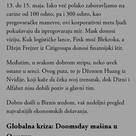
13. do 15. maja. Iako već polako zaboravljamo na
carine od 100 odsto, pa i 300 odsto, kao
pregovaračke manevre, ovi korporativni meta ljudi
pokušavaju da ispregovaraju mir. Mask donosi
viziju, Kuk logističke lance, Fink moć Blekroka, a
Džejn Frejzer iz Citigroupa donosi finansijski štit.
Međutim, u svakom dobrom stripu, neko uvek
ostane u senci. Ovog puta, to je Džensen Huang iz
Nvidije, koji kaže da čeka svoj trenutak, dok Dizni i
Alfabet nisu dobili poziv u glavni tim.
Dobro došli u Biznis sredom, vaš nedeljni pregled
najvažnijih ekonomskih dešavanja.
Globalna kriza: Doomsday mašina u