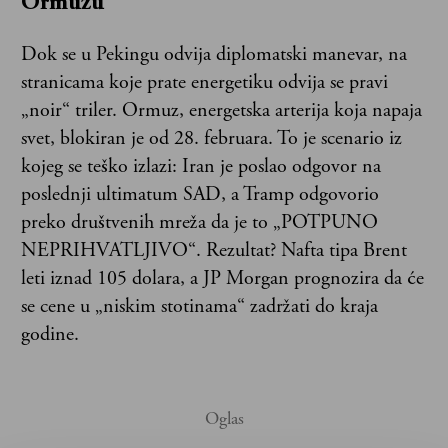
Ormuzu
Dok se u Pekingu odvija diplomatski manevar, na
stranicama koje prate energetiku odvija se pravi
„noir“ triler. Ormuz, energetska arterija koja napaja
svet, blokiran je od 28. februara. To je scenario iz
kojeg se teško izlazi: Iran je poslao odgovor na
poslednji ultimatum SAD, a Tramp odgovorio
preko društvenih mreža da je to „POTPUNO
NEPRIHVATLJIVO“. Rezultat? Nafta tipa Brent
leti iznad 105 dolara, a JP Morgan prognozira da će
se cene u „niskim stotinama“ zadržati do kraja
godine.