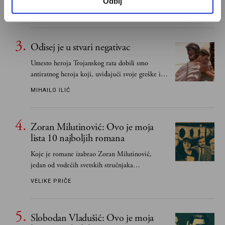
Odbij
IVAN LALIĆ
Odisej je u stvari negativac
Umesto heroja Trojanskog rata dobili smo
antiratnog heroja koji, uviđajući svoje greške i
učeći na njima, shvata da postoje stvari koje su
MIHAILO ILIĆ
važnije od svih ratova, slave, novca, herojstva,
čak i pravde
Zoran Milutinović: Ovo je moja
lista 10 najboljih romana
Koje je romane izabrao Zoran Milutinović,
jedan od vodećih svetskih stručnjaka
južnoslovenske književnosti
VELIKE PRIČE
Slobodan Vladušić: Ovo je moja