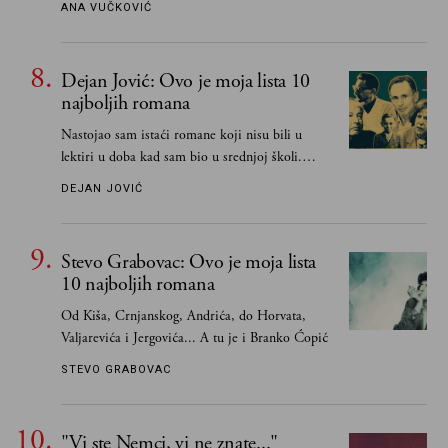
ANA VUČKOVIĆ
Dejan Jović: Ovo je moja lista 10
najboljih romana
Nastojao sam istaći romane koji nisu bili u
lektiri u doba kad sam bio u srednjoj školi.
Smatrao sam da su "klasici" već dovoljno
DEJAN JOVIĆ
pohvaljeni i istaknuti, pa sam se ograničio na
one romane koje sam čitao ne zato što je to bilo
obavezno, nego po vlastitom izboru
Stevo Grabovac: Ovo je moja lista
10 najboljih romana
Od Kiša, Crnjanskog, Andrića, do Horvata,
Valjarevića i Jergovića... A tu je i Branko Ćopić
STEVO GRABOVAC
"Vi ste Nemci, vi ne znate..."