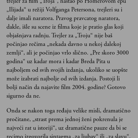
trejler za film „Troja“, nastao po Homerovom epu
„Ilijada“ u režiji Volfganga Petersona, trejleri su i
dalje imali naratora. Pravog pravcatog naratora,
dakle, išle su scene iz filma koje je pratio glas koji
objašnjava radnju. Trejler za „Troju“ nije baš
počinjao rečima „nekada davno u nekoj dalekoj
zemlji“, ali je počinjao vrlo slično. „Pre skoro 3000
godina“ uz kadar mora i kadar Breda Pita u
najboljem od svih svojih izdanja, ukoliko se uopšte
može izabrati najbolje od svih izdanja. Postoji li
bolji način da najavite film 2004. godine? Gotovo
sigurno da ne.
Onda se nakon toga ređaju velike misli, dramatično
pročitane, „strast prema jednoj ženi pokrenula je
najveći rat u istoriji“, uz dramatične pauze da bi se
recimo izgovorila sintagma „za ljubav“ ili „za slavu“.