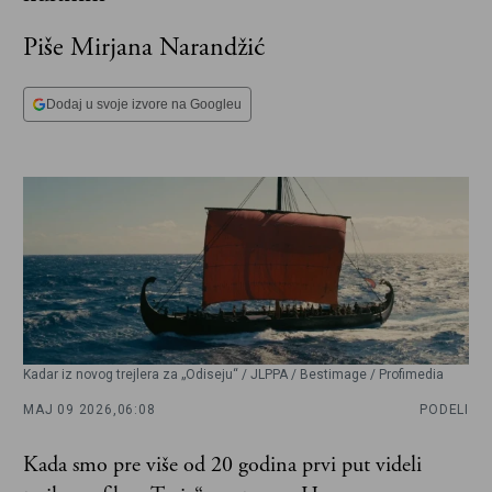
Piše Mirjana Narandžić
Dodaj u svoje izvore na Googleu
Kadar iz novog trejlera za „Odiseju“ / JLPPA / Bestimage / Profimedia
MAJ 09 2026,
06:08
PODELI
Kada smo pre više od 20 godina prvi put videli