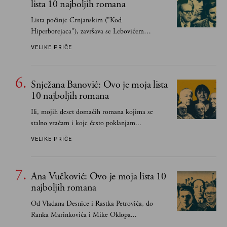
lista 10 najboljih romana
Lista počinje Crnjanskim ("Kod
Hiperborejaca"), završava se Lebovićem
("Semper idem")...
VELIKE PRIČE
Snježana Banović: Ovo je moja lista
10 najboljih romana
Ili, mojih deset domaćih romana kojima se
stalno vraćam i koje često poklanjam...
VELIKE PRIČE
Ana Vučković: Ovo je moja lista 10
najboljih romana
Od Vladana Desnice i Rastka Petrovića, do
Ranka Marinkovića i Mike Oklopa...