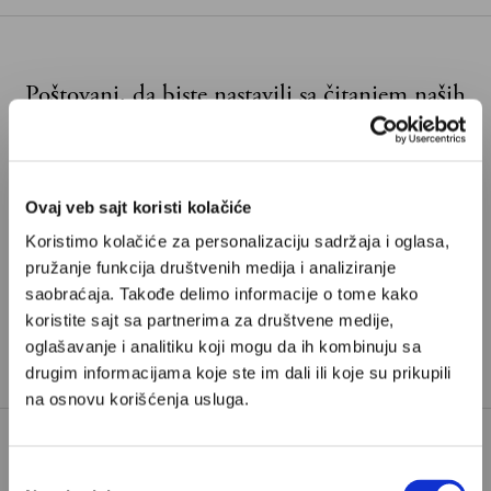
Poštovani, da biste nastavili sa čitanjem naših
premium sadržaja, neophodno je da
odaberete jedan od planova pretplate.
Ovaj veb sajt koristi kolačiće
Pretplata
Koristimo kolačiće za personalizaciju sadržaja i oglasa,
pružanje funkcija društvenih medija i analiziranje
Već imate nalog?
Ulogujte se
saobraćaja. Takođe delimo informacije o tome kako
koristite sajt sa partnerima za društvene medije,
Mirjana Narandžić
je pesnikinja iz Beograda i saradnica
oglašavanje i analitiku koji mogu da ih kombinuju sa
Velikih priča.
drugim informacijama koje ste im dali ili koje su prikupili
na osnovu korišćenja usluga.
Избор
FILM
HOMER
KRISTOFER NOLAN