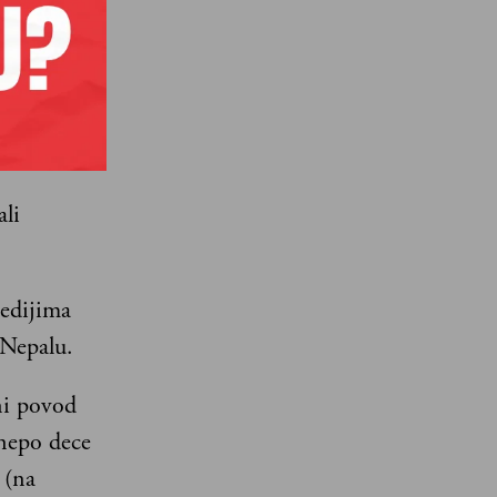
opstaje u
 dubokog
ali
medijima
 Nepalu.
ni povod
 nepo dece
 (na