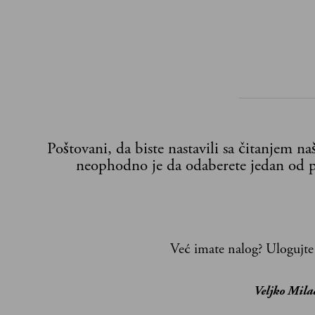
Poštovani, da biste nastavili sa čitanjem n
neophodno je da odaberete jedan od p
Već imate nalog?
Ulogujte
Veljko Mila