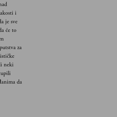
nad
akosti i
a je sve
da će to
om
uputstva za
ističke
li neki
upili
ađanima da