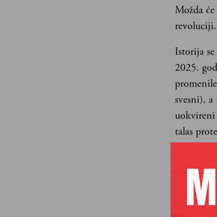
Možda će 
revoluciji.
Istorija s
2025. godi
promenile
svesni), a
uokvireni
talas prot
planetom g
je jedna o
Nepalska „
medije, ni