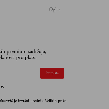
aših premium sadržaja,
lanova pretplate.
Pretplata
 se
dinović
je izvršni urednik Velikih priča