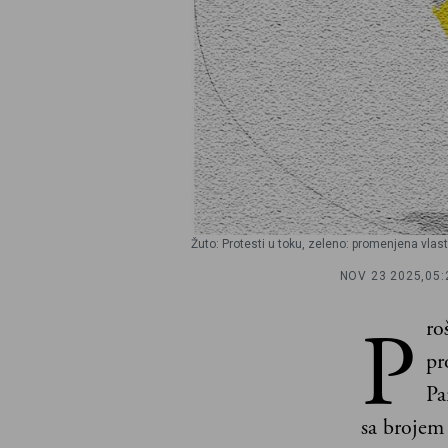
Žuto: Protesti u toku, zeleno: promenjena vlast,
NOV 23 2025,
05:
P
ro
pr
Pa
sa brojem 