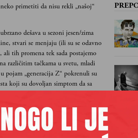
neko primetiti da nisu rekli „našoj“
PREP
e ubrzano dešava u sezoni jesen/zima
ne, stvari se menjaju (ili su se odavno
, ali tih promena tek sada postajemo
 na različitim tačkama u svetu, mladi
 u pojam „generacija Z“ pokrenuli su
esta koji su dovoljan simptom da sa
lobalno nešto nije u redu. Da, i Srbija
d tih tačaka.
revolucija“ je brzo prošla kroz globalne
je se tu mnogo detaljno ulazilo u