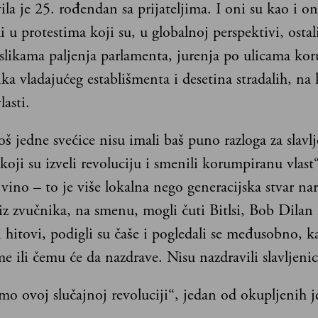
vila je 25. rođendan sa prijateljima. I oni su kao i o
i u protestima koji su, u globalnoj perspektivi, ostal
 slikama paljenja parlamenta, jurenja po ulicama ko
ka vladajućeg establišmenta i desetina stradalih, na 
asti.
oš jedne svećice nisu imali baš puno razloga za slavlj
 koji su izveli revoluciju i smenili korumpiranu vlast“
vino – to je više lokalna nego generacijska stvar na
iz zvučnika, na smenu, mogli čuti Bitlsi, Bob Dilan 
 hitovi, podigli su čaše i pogledali se međusobno, k
e ili čemu će da nazdrave. Nisu nazdravili slavljenic
o ovoj slučajnoj revoluciji“, jedan od okupljenih j