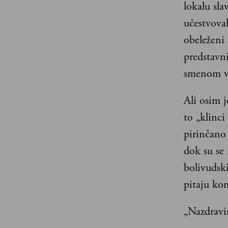
lokalu sla
učestvoval
obeleženi
predstavni
smenom vl
Ali osim j
to „klinci
pirinčano 
dok su se 
bolivudski
pitaju kom
„Nazdravim