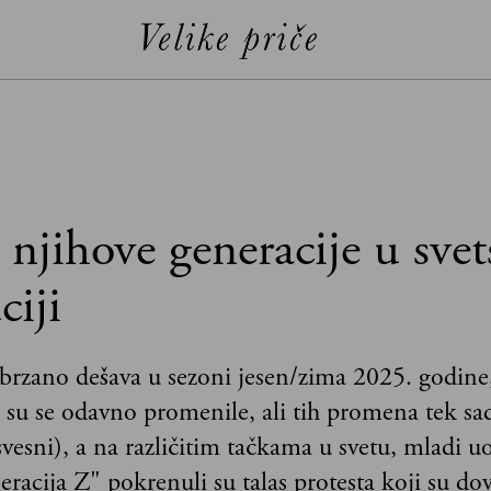
njihove generacije u svet
ciji
 ubrzano dešava u sezoni jesen/zima 2025. godine,
i su se odavno promenile, ali tih promena tek sa
vesni), a na različitim tačkama u svetu, mladi u
racija Z" pokrenuli su talas protesta koji su do