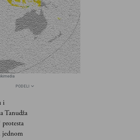
wikimedia
PODELI
 i
, a Tanudža
“ protesta
 u jednom