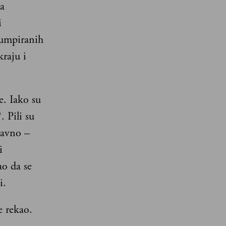
na
i
rumpiranih
kraju i
e. Iako su
. Pili su
ravno –
i
ao da se
i.
e rekao.