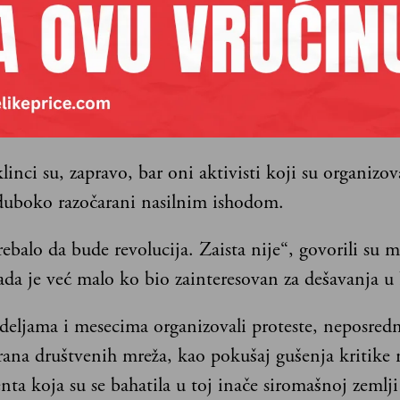
ladalačkog bunta, a u našoj lokalnoj
relaciji kafanske analize – društvene
vlačio se taj momenat da su „ovi naši mekani“, što 
i sa onim „a kako smo mi devedesetih“. Što je odraz
anja novih generacija.
linci su, zapravo, bar oni aktivisti koji su organizov
 duboko razočarani nasilnim ishodom.
rebalo da bude revolucija. Zaista nije“, govorili su 
ada je već malo ko bio zainteresovan za dešavanja u
deljama i mesecima organizovali proteste, neposred
brana društvenih mreža, kao pokušaj gušenja kritike
nta koja su se bahatila u toj inače siromašnoj zemlji