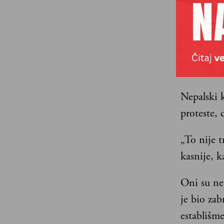
prirodu m
sferi, na 
mreže, pro
korelacij
nerazumev
Nepalski k
proteste,
„To nije t
kasnije, k
Oni su ne
je bio za
establišme