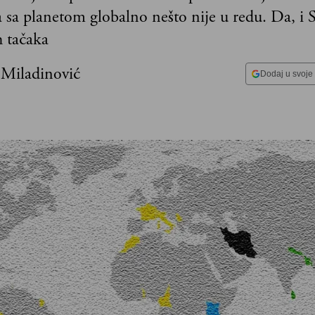
sa planetom globalno nešto nije u redu. Da, i Sr
h tačaka
 Miladinović
Dodaj u svoje