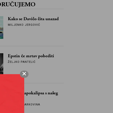
ORUČUJEMO
Kako se Davičo čita unazad
MILJENKO JERGOVIĆ
Epstin će mrtav pobediti
ŽELJKO PANTELIĆ
Vjesnik, apokalipsa s našeg
balkona
DRAGAN MARKOVINA