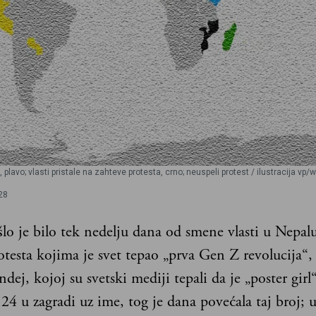
 plavo; vlasti pristale na zahteve protesta, crno; neuspeli protest / ilustracija vp/
28
šlo je bilo tek nedelju dana od smene vlasti u Nepalu
otesta kojima je svet tepao „prva Gen Z revolucija“
ndej, kojoj su svetski mediji tepali da je „poster girl
24 u zagradi uz ime, tog je dana povećala taj broj;