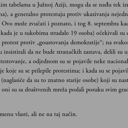
m tabelama u Južnoj Aziji, mogu da se nađu tek iz
a), a generalno protestuju protiv ukazivanja nejedn
 Ovo može zvučati i poznato, i tog 8. septembra kad
 kada je u sukobima stradalo 19 osoba) očekivali su 
n protest protiv „goustovanja demokratije“; na svak
u insistirali da ne bude stranačkih zastava, delili su 
testovanje, a odjednom su se pojavile neke nacional
je koje su se prilepile protestima; i kada su se pojavi
(naglasiće da su to znatno starije osobe) koji su nast
, oni su sa društvenih mreža poslali poruku svim gr
smenu vlasti, ali ne na taj način.