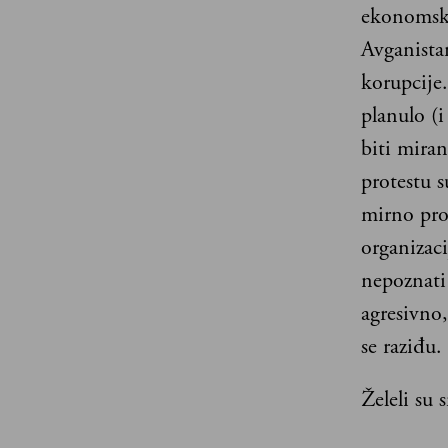
ekonomski
Avganistan
korupcije.
planulo (i
biti mira
protestu s
mirno pro
organizaci
nepoznati 
agresivno
se raziđu.
Želeli su 