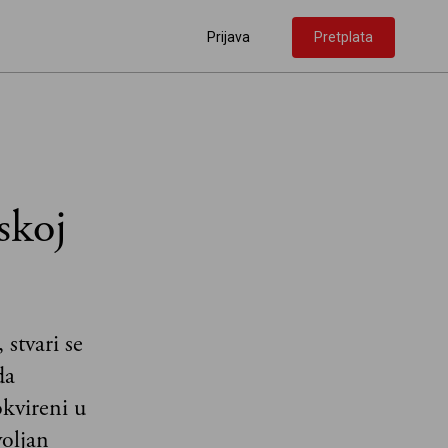
Prijava
Pretplata
skoj
 stvari se
da
okvireni u
voljan