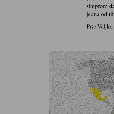
simptom da 
jedna od ti
Piše Veljko