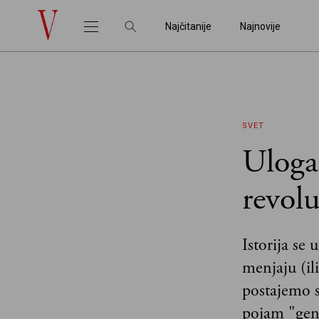
Najčitanije
Najnovije
SVET
Uloga 
revolu
Istorija se
menjaju (il
postajemo s
pojam "gene