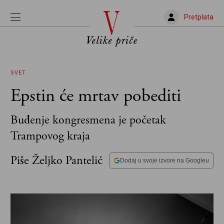
Pretplata
SVET
Epstin će mrtav pobediti
Buđenje kongresmena je početak
Trampovog kraja
Piše Željko Pantelić
Dodaj u svoje izvore na Googleu