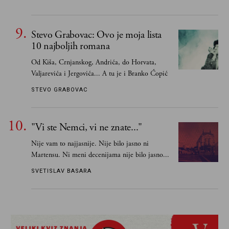
pohvaljeni i istaknuti, pa sam se ograničio na
one romane koje sam čitao ne zato što je to bilo
obavezno, nego po vlastitom izboru
Stevo Grabovac: Ovo je moja lista
10 najboljih romana
Od Kiša, Crnjanskog, Andrića, do Horvata,
Valjarevića i Jergovića... A tu je i Branko Ćopić
STEVO GRABOVAC
"Vi ste Nemci, vi ne znate..."
Nije vam to najjasnije. Nije bilo jasno ni
Martensu. Ni meni decenijama nije bilo jasno...
SVETISLAV BASARA