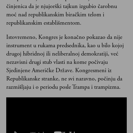
činjenica da je njujorški tajkun izgubio čarobnu
moć nad republikanskim biračkim telom i
republikanskim establišmentom.
Istovremeno, Kongres je konačno pokazao da nije
instrument u rukama predsednika, kao u bilo kojoj
drugoj hibridnoj ili neliberalnoj demokratiji, već
nezavisni drugi stub vlasti na kome počivaju
Sjedinjene Američke Države. Kongresmeni iz
Republikanske stranke, ne svi naravno, počinju da
razmišljaju i o periodu posle Trampa i trampizma.