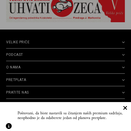
VELIKE PRIČE
PODCAST
O NAMA
PRETPLATA
PRATITE NAS
Politika
Opšti uslovi
Politika
Cookie
Poštovani, da biste nastavili sa čitanjem naših premium sadržaja,
privatnosti
korišćenja
reklamacija
Policy
neophodno je da odaberete jedan od planova pretplate.
© 2026
Velike priče
- TCT News and Entertainment - Sva prava zadržana. Developed
by
Cubes