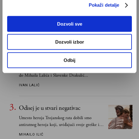
S Bogom na "ti"
Pokaži detalje
Znam, uglavnom se govori da je Bog ljubav. Ali
za mene je Bog sloboda. Mnogi mogu da vole, a
Dozvoli sve
tek retki mogu da podnesu slobodu
ALEKSANDAR MISOJČIĆ
Dozvoli izbor
Ivan Lalić: Ovo je moja lista 10
najboljih romana
Odbij
Od Dragoslava Mihailovića i Meše Selimovića,
do Mihaila Lalića i Slavenke Drakulić...
IVAN LALIĆ
Odisej je u stvari negativac
Umesto heroja Trojanskog rata dobili smo
antiratnog heroja koji, uviđajući svoje greške i
učeći na njima, shvata da postoje stvari koje su
MIHAILO ILIĆ
važnije od svih ratova, slave, novca, herojstva,