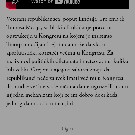
Veterani republikanaca, poput Lindsija Grejema ili
Tomasa Masija, su blokirali ukidanje prava na
opstrukciju u Kongresu na kojem je insistirao
Tramp omađijan idejom da može da vlada
apsolutistički koristeći većinu u Kongresu. Za
razliku od političkih diletanata i meteora, ma koliko
bili veliki, Grejem i njegovi saborci znaju da
republikanci neće zauvek imati većinu u Kongresu i
da mudre većine vode računa da ne ugroze ili ukinu
nijedan mehanizam koji će im dobro doći kada
jednog dana budu u manjini.