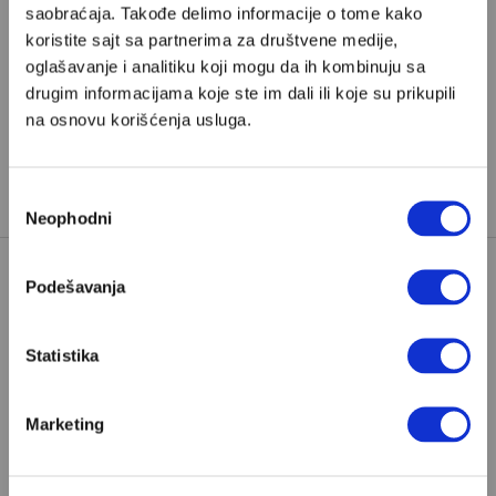
saobraćaja. Takođe delimo informacije o tome kako
koristite sajt sa partnerima za društvene medije,
ČARLI KIRK
DONALD TRAMP
oglašavanje i analitiku koji mogu da ih kombinuju sa
drugim informacijama koje ste im dali ili koje su prikupili
DŽEFRI EPSTIN
TAGOVI:
na osnovu korišćenja usluga.
MARDŽORI TEJLOR GRIN
NIK FUENTES
Избор
Neophodni
сагласности
Podešavanja
Statistika
POPULARNO
Marketing