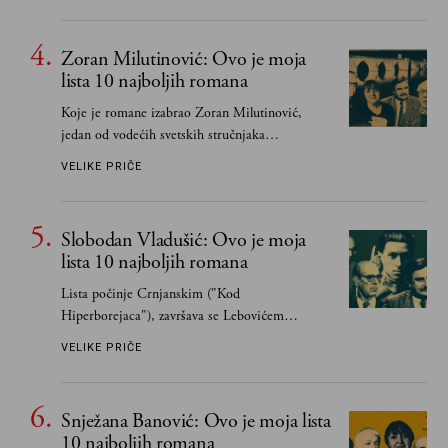
čak i pravde
Zoran Milutinović: Ovo je moja
lista 10 najboljih romana
Koje je romane izabrao Zoran Milutinović,
jedan od vodećih svetskih stručnjaka
južnoslovenske književnosti
VELIKE PRIČE
Slobodan Vladušić: Ovo je moja
lista 10 najboljih romana
Lista počinje Crnjanskim ("Kod
Hiperborejaca"), završava se Lebovićem
("Semper idem")...
VELIKE PRIČE
Snježana Banović: Ovo je moja lista
10 najboljih romana