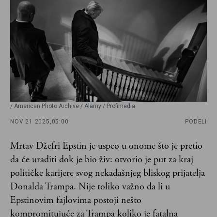
/ American Photo Archive / Alamy / Profimedia
NOV 21 2025,
05:00
PODELI
Mrtav Džefri Epstin je uspeo u onome što je pretio
da će uraditi dok je bio živ: otvorio je put za kraj
političke karijere svog nekadašnjeg bliskog prijatelja
Donalda Trampa. Nije toliko važno da li u
Epstinovim fajlovima postoji nešto
kompromitujuće za Trampa koliko je fatalna