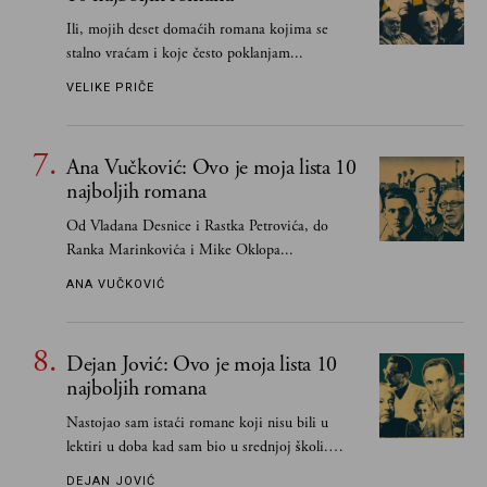
Ili, mojih deset domaćih romana kojima se
stalno vraćam i koje često poklanjam...
VELIKE PRIČE
Ana Vučković: Ovo je moja lista 10
najboljih romana
Od Vladana Desnice i Rastka Petrovića, do
Ranka Marinkovića i Mike Oklopa...
ANA VUČKOVIĆ
Dejan Jović: Ovo je moja lista 10
najboljih romana
Nastojao sam istaći romane koji nisu bili u
lektiri u doba kad sam bio u srednjoj školi.
Smatrao sam da su "klasici" već dovoljno
DEJAN JOVIĆ