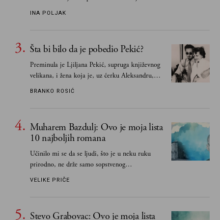
„Biće ti bolje bez mene“ do „Sve se dešava sa
INA POLJAK
razlogom“
Šta bi bilo da je pobedio Pekić?
Preminula je Ljiljana Pekić, supruga književnog
velikana, i žena koja je, uz ćerku Aleksandru,
vodila računa o zaostavštini pisca. Ovu priču o
BRANKO ROSIĆ
njemu, njegovim političkim idejama i svim
propuštenim prilikama u Srbiji, ispričale su
upravo one koje su Borislava Pekića najbolje
Muharem Bazdulj: Ovo je moja lista
poznavale
10 najboljih romana
Učinilo mi se da se ljudi, što je u neku ruku
prirodno, ne drže samo sopstvenog
senzibiliteta... Pokušao sam (biće, samo
VELIKE PRIČE
pokušao) da to izbegnem
Stevo Grabovac: Ovo je moja lista