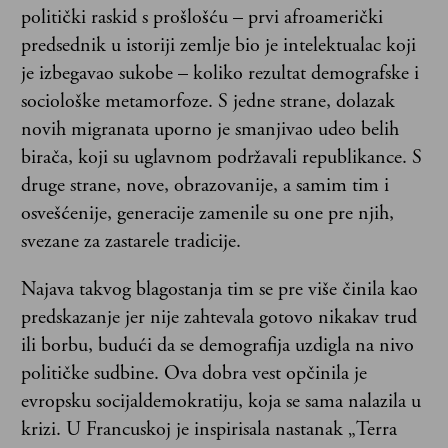
politički raskid s prošlošću – prvi afroamerički
predsednik u istoriji zemlje bio je intelektualac koji
je izbegavao sukobe – koliko rezultat demografske i
sociološke metamorfoze. S jedne strane, dolazak
novih migranata uporno je smanjivao udeo belih
birača, koji su uglavnom podržavali republikance. S
druge strane, nove, obrazovanije, a samim tim i
osvešćenije, generacije zamenile su one pre njih,
svezane za zastarele tradicije.
Najava takvog blagostanja tim se pre više činila kao
predskazanje jer nije zahtevala gotovo nikakav trud
ili borbu, budući da se demografija uzdigla na nivo
političke sudbine. Ova dobra vest opčinila je
evropsku socijaldemokratiju, koja se sama nalazila u
krizi. U Francuskoj je inspirisala nastanak „Terra