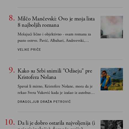
Milčo Mančevski: Ovo je moja lista
8 najboljih romana
Mešajući lično i objektivno - osam romana za
pusto ostrvo. Pavić, Albahari, Andreevski,
Kapor...
VELIKE PRIČE
Kako su Srbi snimili "Odiseju" pre
Kristofera Nolana
Spavaš li mirno, Kristofere Nolane, mora da je
rekao Sveta Vuković kada je izašao iz autobusa i
čim je stigao kući pozvao Vojkana
DRAGOLJUB DRAŽA PETROVIĆ
Borisavljevića, izrecitovao mu stihove, a ovaj se
oduševio i rekao mu da pesmu odmah pošalje
Grku poštom u Grčku
Da li je dobro ostarila najvoljenija (i