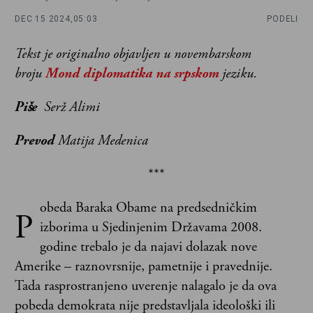
DEC 15 2024,
05:03
PODELI
Tekst je originalno objavljen u novembarskom
broju
Mond diplomatika na srpskom
jeziku.
Piše
Serž Alimi
Prevod
Matija Medenica
***
obeda Baraka Obame na predsedničkim
P
izborima u Sjedinjenim Državama 2008.
godine trebalo je da najavi dolazak nove
Amerike – raznovrsnije, pametnije i pravednije.
Tada rasprostranjeno uverenje nalagalo je da ova
pobeda demokrata nije predstavljala ideološki ili