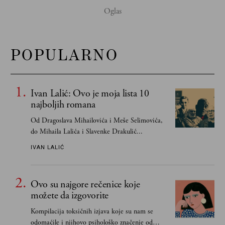
POPULARNO
Ivan Lalić: Ovo je moja lista 10
najboljih romana
Od Dragoslava Mihailovića i Meše Selimovića,
do Mihaila Lalića i Slavenke Drakulić...
IVAN LALIĆ
Ovo su najgore rečenice koje
možete da izgovorite
Kompilacija toksičnih izjava koje su nam se
odomaćile i njihovo psihološko značenje od