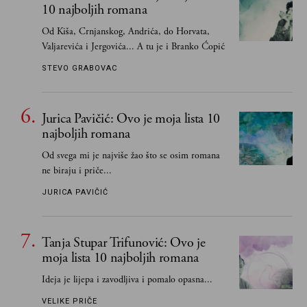
10 najboljih romana
Od Kiša, Crnjanskog, Andrića, do Horvata,
Valjarevića i Jergovića... A tu je i Branko Ćopić
STEVO GRABOVAC
Jurica Pavičić: Ovo je moja lista 10
najboljih romana
Od svega mi je najviše žao što se osim romana
ne biraju i priče...
JURICA PAVIČIĆ
Tanja Stupar Trifunović: Ovo je
moja lista 10 najboljih romana
Ideja je lijepa i zavodljiva i pomalo opasna...
VELIKE PRIČE