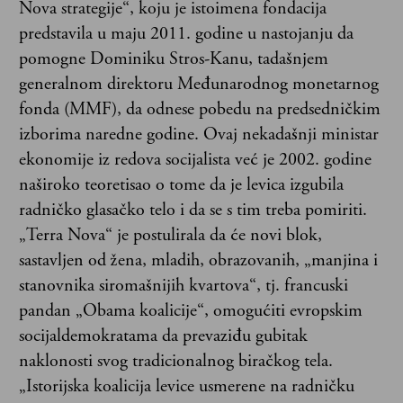
Nova strategije“, koju je istoimena fondacija
predstavila u maju 2011. godine u nastojanju da
pomogne Dominiku Stros-Kanu, tadašnjem
generalnom direktoru Međunarodnog monetarnog
fonda (MMF), da odnese pobedu na predsedničkim
izborima naredne godine. Ovaj nekadašnji ministar
ekonomije iz redova socijalista već je 2002. godine
naširoko teoretisao o tome da je levica izgubila
radničko glasačko telo i da se s tim treba pomiriti.
„Terra Nova“ je postulirala da će novi blok,
sastavljen od žena, mladih, obrazovanih, „manjina i
stanovnika siromašnijih kvartova“, tj. francuski
pandan „Obama koalicije“, omogućiti evropskim
socijaldemokratama da prevaziđu gubitak
naklonosti svog tradicionalnog biračkog tela.
„Istorijska koalicija levice usmerene na radničku