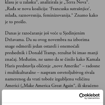
klasu je u zalasku“, analizirala je „Terra Nova“.
„Rađa se nova koalicija: ‘Francuska sutrašnjice’,
mlađa, raznovrsnija, feminizovanija.“ Znamo kako
je to prošlo.
Danas je razočaranje još veće u Sjedinjenim
Državama. Da su ovog novembra na izborima
snage odmerili jedan ostareli i onemoćali
predsednik i Donald Tramp, rezultat bi imao manji
značaj. Međutim, ne samo da se činilo kako Kamala
Haris predstavlja oličenje „nove Amerike“ – radosne
i multikulturalne – naspram osvetoljubivog rivala
namerenog da vrati tobože izgubljenu veličinu
Americi („Make America Great Again“, ili skraćeno
MAGA), već je kandidatkinja demokrata u
kampanju ušla uz podršku jedinstvene partije,