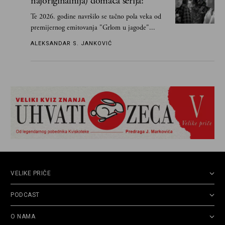
najoriginalnija) domaća serija?
Te 2026. godine navršilo se tačno pola veka od
premijernog emitovanja "Grlom u jagode"...
ALEKSANDAR S. JANKOVIĆ
VELIKE PRIČE
PODCAST
O NAMA