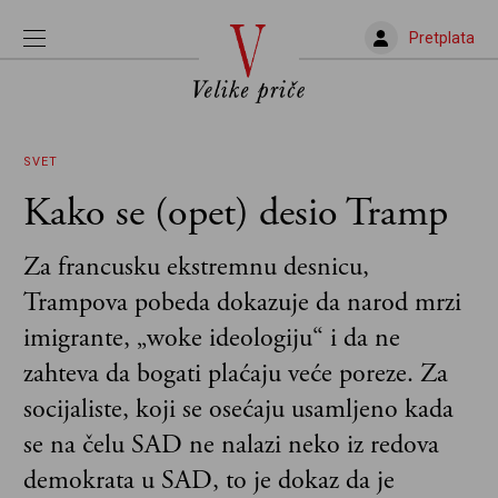
Pretplata
SVET
Kako se (opet) desio Tramp
Za francusku ekstremnu desnicu,
Trampova pobeda dokazuje da narod mrzi
imigrante, „woke ideologiju“ i da ne
zahteva da bogati plaćaju veće poreze. Za
socijaliste, koji se osećaju usamljeno kada
se na čelu SAD ne nalazi neko iz redova
demokrata u SAD, to je dokaz da je