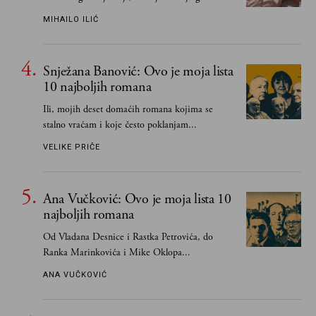
učeći na njima, shvata da postoje stvari koje su
MIHAILO ILIĆ
važnije od svih ratova, slave, novca, herojstva,
čak i pravde
Snježana Banović: Ovo je moja lista
10 najboljih romana
Ili, mojih deset domaćih romana kojima se
stalno vraćam i koje često poklanjam...
VELIKE PRIČE
Ana Vučković: Ovo je moja lista 10
najboljih romana
Od Vladana Desnice i Rastka Petrovića, do
Ranka Marinkovića i Mike Oklopa...
ANA VUČKOVIĆ