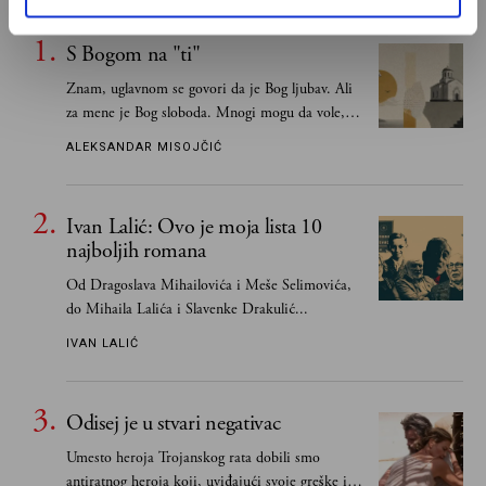
S Bogom na "ti"
Znam, uglavnom se govori da je Bog ljubav. Ali
za mene je Bog sloboda. Mnogi mogu da vole, a
tek retki mogu da podnesu slobodu
ALEKSANDAR MISOJČIĆ
Ivan Lalić: Ovo je moja lista 10
najboljih romana
Od Dragoslava Mihailovića i Meše Selimovića,
do Mihaila Lalića i Slavenke Drakulić...
IVAN LALIĆ
Odisej je u stvari negativac
Umesto heroja Trojanskog rata dobili smo
antiratnog heroja koji, uviđajući svoje greške i