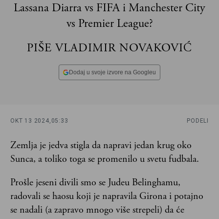
Lassana Diarra vs FIFA i Manchester City
vs Premier League?
PIŠE VLADIMIR NOVAKOVIĆ
Dodaj u svoje izvore na Googleu
OKT 13 2024,
05:33
PODELI
Zemlja je jedva stigla da napravi jedan krug oko
Sunca, a toliko toga se promenilo u svetu fudbala.
Prošle jeseni divili smo se Judeu Belinghamu,
radovali se haosu koji je napravila Girona i potajno
se nadali (a zapravo mnogo više strepeli) da će