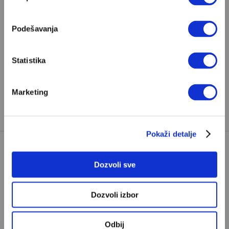
HRVATSKI FUDBAL
Podešavanja
LASSANE DIARRA
TAGOVI:
MANCHESTER CITY
PREMIJER LIGA
Statistika
SRPSKI FUDBAL
SUĐENJE MANČESTER SITIJU
Marketing
VOJVODINA
Pokaži detalje
Dozvoli sve
Dozvoli izbor
POPULARNO
Odbij