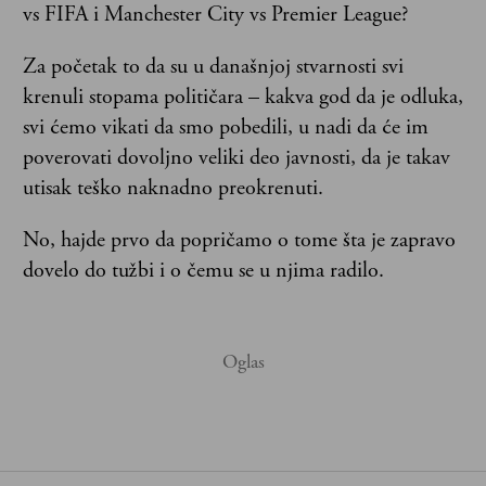
vs FIFA i Manchester City vs Premier League?
Za početak to da su u današnjoj stvarnosti svi
krenuli stopama političara – kakva god da je odluka,
svi ćemo vikati da smo pobedili, u nadi da će im
poverovati dovoljno veliki deo javnosti, da je takav
utisak teško naknadno preokrenuti.
No, hajde prvo da popričamo o tome šta je zapravo
dovelo do tužbi i o čemu se u njima radilo.