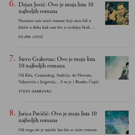
Dejan Jović: Ovo je moja lista 10
najboljih romana
Nastojao sam istaći romane koji nisu bili u
lektiri u doba kad sam bio u srednjoj školi.
Smatrao sam da su "klasici" već dovoljno
DEJAN JOVIĆ
pohvaljeni i istaknuti, pa sam se ograničio na
one romane koje sam čitao ne zato što je to bilo
obavezno, nego po vlastitom izboru
Stevo Grabovac: Ovo je moja lista
10 najboljih romana
Od Kiša, Crnjanskog, Andrića, do Horvata,
Valjarevića i Jergovića... A tu je i Branko Ćopić
STEVO GRABOVAC
Jurica Pavičić: Ovo je moja lista 10
najboljih romana
Od svega mi je najviše žao što se osim romana