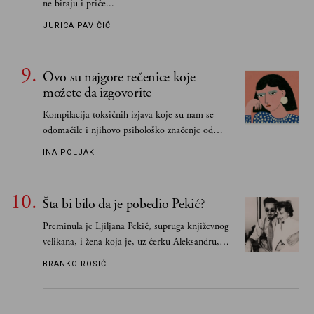
ne biraju i priče...
JURICA PAVIČIĆ
Ovo su najgore rečenice koje
možete da izgovorite
Kompilacija toksičnih izjava koje su nam se
odomaćile i njihovo psihološko značenje od
„Biće ti bolje bez mene“ do „Sve se dešava sa
INA POLJAK
razlogom“
Šta bi bilo da je pobedio Pekić?
Preminula je Ljiljana Pekić, supruga književnog
velikana, i žena koja je, uz ćerku Aleksandru,
vodila računa o zaostavštini pisca. Ovu priču o
BRANKO ROSIĆ
njemu, njegovim političkim idejama i svim
propuštenim prilikama u Srbiji, ispričale su
upravo one koje su Borislava Pekića najbolje