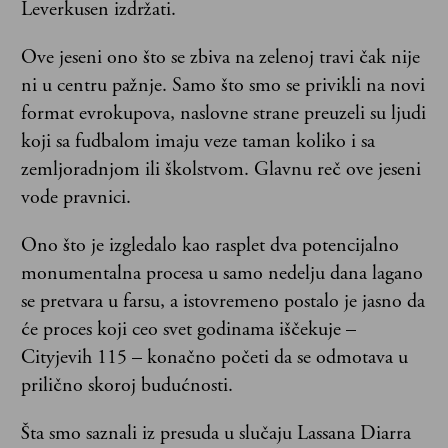
Leverkusen izdržati.
Ove jeseni ono što se zbiva na zelenoj travi čak nije
ni u centru pažnje. Samo što smo se privikli na novi
format evrokupova, naslovne strane preuzeli su ljudi
koji sa fudbalom imaju veze taman koliko i sa
zemljoradnjom ili školstvom. Glavnu reč ove jeseni
vode pravnici.
Ono što je izgledalo kao rasplet dva potencijalno
monumentalna procesa u samo nedelju dana lagano
se pretvara u farsu, a istovremeno postalo je jasno da
će proces koji ceo svet godinama iščekuje –
Cityjevih 115 – konačno početi da se odmotava u
prilično skoroj budućnosti.
Šta smo saznali iz presuda u slučaju Lassana Diarra