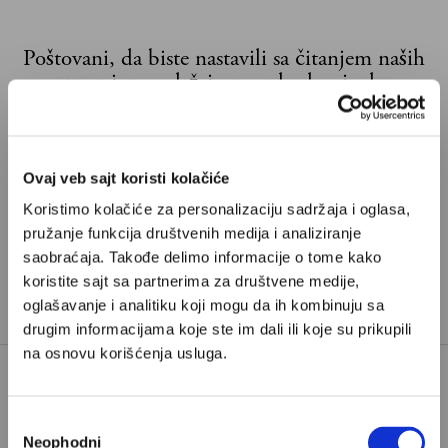
Poštovani, da biste nastavili sa čitanjem naših
premium sadržaja, neophodno je da
odaberete jedan od planova pretplate.
Pretplata
Ovaj veb sajt koristi kolačiće
Koristimo kolačiće za personalizaciju sadržaja i oglasa,
Već imate nalog?
Ulogujte se
pružanje funkcija društvenih medija i analiziranje
saobraćaja. Takođe delimo informacije o tome kako
Vladimir Novaković
je sportski novinar i saradnik
koristite sajt sa partnerima za društvene medije,
oglašavanje i analitiku koji mogu da ih kombinuju sa
Velikih priča
drugim informacijama koje ste im dali ili koje su prikupili
na osnovu korišćenja usluga.
ČUKARIČKI
DOMAĆI FUDBAL
Избор
Neophodni
EVROPSKA UNIJA
сагласности