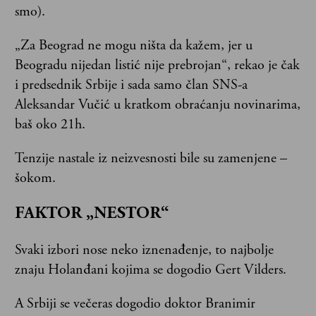
smo).
„Za Beograd ne mogu ništa da kažem, jer u
Beogradu nijedan listić nije prebrojan“, rekao je čak
i predsednik Srbije i sada samo član SNS-a
Aleksandar Vučić u kratkom obraćanju novinarima,
baš oko 21h.
Tenzije nastale iz neizvesnosti bile su zamenjene –
šokom.
FAKTOR „NESTOR“
Svaki izbori nose neko iznenađenje, to najbolje
znaju Holanđani kojima se dogodio Gert Vilders.
A Srbiji se večeras dogodio doktor Branimir