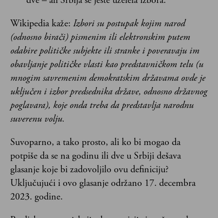
dve – ali Srbija se jeste uželela izbora.
Wikipedia kaže:
Izbori su postupak kojim narod
(odnosno birači) pismenim ili elektronskim putem
odabire političke subjekte ili stranke i poveravaju im
obavljanje političke vlasti kao predstavničkom telu (u
mnogim savremenim demokratskim državama ovde je
uključen i izbor predsednika države, odnosno državnog
poglavara), koje onda treba da predstavlja narodnu
suverenu volju.
Suvoparno, a tako prosto, ali ko bi mogao da
potpiše da se na godinu ili dve u Srbiji dešava
glasanje koje bi zadovoljilo ovu definiciju?
Uključujući i ovo glasanje održano 17. decembra
2023. godine.