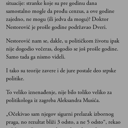
situacije: stranke koje su pre godinu dana
samostalno mogle da prođu cenzus, a ove godine
zajedno, ne mogu (ili jedva da mogu)? Doktor
Nestorović je prošle godine podržavao Dveri.
Nestorović nam se, dakle, u političkom životu ipak
nije dogodio večeras, dogodio se još prošle godine.
Samo tada ga nismo videli.
I tako su teorije zavere i de jure postale deo srpske
politike.
To veliko iznenađenje, nije bilo toliko veliko za
politikologa iz zagreba Aleksandra Musića.
„Očekivao sam njegov sigurni prelazak izbornog
praga, no rezultat bliži 3 odsto, a ne 5 odsto“, rekao