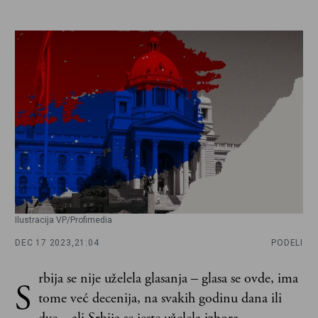
Ilustracija VP/Profimedia
DEC 17 2023,
21:04
PODELI
rbija se nije uželela glasanja – glasa se ovde, ima
S
tome već decenija, na svakih godinu dana ili