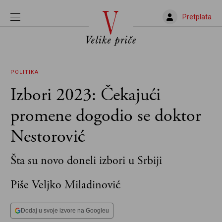
Pretplata
POLITIKA
Izbori 2023: Čekajući
promene dogodio se doktor
Nestorović
Šta su novo doneli izbori u Srbiji
Piše Veljko Miladinović
Dodaj u svoje izvore na Googleu