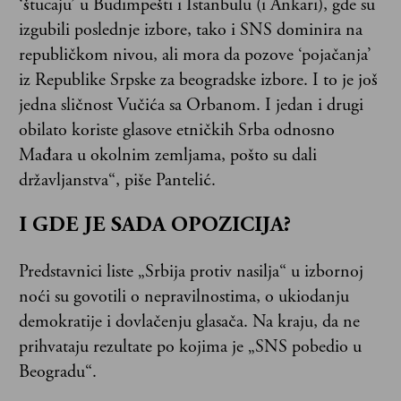
‘štucaju’ u Budimpešti i Istanbulu (i Ankari), gde su
izgubili poslednje izbore, tako i SNS dominira na
republičkom nivou, ali mora da pozove ‘pojačanja’
iz Republike Srpske za beogradske izbore. I to je još
jedna sličnost Vučića sa Orbanom. I jedan i drugi
obilato koriste glasove etničkih Srba odnosno
Mađara u okolnim zemljama, pošto su dali
državljanstva“, piše Pantelić.
I GDE JE SADA OPOZICIJA?
Predstavnici liste „Srbija protiv nasilja“ u izbornoj
noći su govotili o nepravilnostima, o ukiodanju
demokratije i dovlačenju glasača. Na kraju, da ne
prihvataju rezultate po kojima je „SNS pobedio u
Beogradu“.