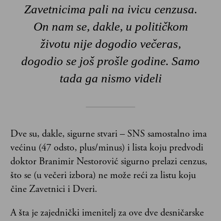
Zavetnicima pali na ivicu cenzusa.
On nam se, dakle, u političkom
životu nije dogodio večeras,
dogodio se još prošle godine. Samo
tada ga nismo videli
Dve su, dakle, sigurne stvari – SNS samostalno ima
većinu (47 odsto, plus/minus) i lista koju predvodi
doktor Branimir Nestorović sigurno prelazi cenzus,
što se (u večeri izbora) ne može reći za listu koju
čine Zavetnici i Dveri.
A šta je zajednički imenitelj za ove dve desničarske