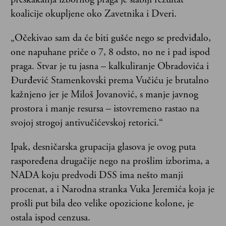
koalicije okupljene oko Zavetnika i Dveri.
„Očekivao sam da će biti gušće nego se predviđalo,
one napuhane priče o 7, 8 odsto, no ne i pad ispod
praga. Stvar je tu jasna – kalkuliranje Obradovića i
Đurđević Stamenkovski prema Vučiću je brutalno
kažnjeno jer je Miloš Jovanović, s manje javnog
prostora i manje resursa – istovremeno rastao na
svojoj strogoj antivučićevskoj retorici.“
Ipak, desničarska grupacija glasova je ovog puta
raspoređena drugačije nego na prošlim izborima, a
NADA koju predvodi DSS ima nešto manji
procenat, a i Narodna stranka Vuka Jeremića koja je
prošli put bila deo velike opozicione kolone, je
ostala ispod cenzusa.