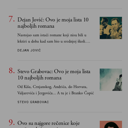
Dejan Jović: Ovo je moja lista 10
najboljih romana
Nastojao sam istaći romane koji nisu bili u
lektiri u doba kad sam bio u srednjoj školi.
Smatrao sam da su "klasici" već dovoljno
DEJAN JOVIĆ
pohvaljeni i istaknuti, pa sam se ograničio na
one romane koje sam čitao ne zato što je to bilo
obavezno, nego po vlastitom izboru
Stevo Grabovac: Ovo je moja lista
10 najboljih romana
Od Kiša, Crnjanskog, Andrića, do Horvata,
Valjarevića i Jergovića... A tu je i Branko Ćopić
STEVO GRABOVAC
Ovo su najgore rečenice koje