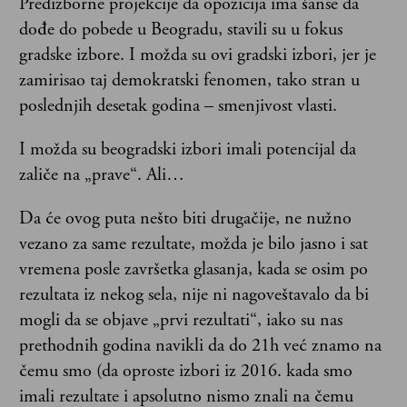
Predizborne projekcije da opozicija ima šanse da
dođe do pobede u Beogradu, stavili su u fokus
gradske izbore. I možda su ovi gradski izbori, jer je
zamirisao taj demokratski fenomen, tako stran u
poslednjih desetak godina – smenjivost vlasti.
I možda su beogradski izbori imali potencijal da
zaliče na „prave“. Ali…
Da će ovog puta nešto biti drugačije, ne nužno
vezano za same rezultate, možda je bilo jasno i sat
vremena posle završetka glasanja, kada se osim po
rezultata iz nekog sela, nije ni nagoveštavalo da bi
mogli da se objave „prvi rezultati“, iako su nas
prethodnih godina navikli da do 21h već znamo na
čemu smo (da oproste izbori iz 2016. kada smo
imali rezultate i apsolutno nismo znali na čemu