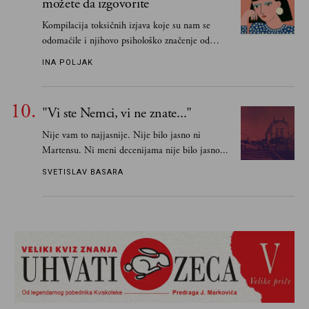
možete da izgovorite
Kompilacija toksičnih izjava koje su nam se
odomaćile i njihovo psihološko značenje od
„Biće ti bolje bez mene“ do „Sve se dešava sa
INA POLJAK
razlogom“
"Vi ste Nemci, vi ne znate..."
Nije vam to najjasnije. Nije bilo jasno ni
Martensu. Ni meni decenijama nije bilo jasno...
SVETISLAV BASARA