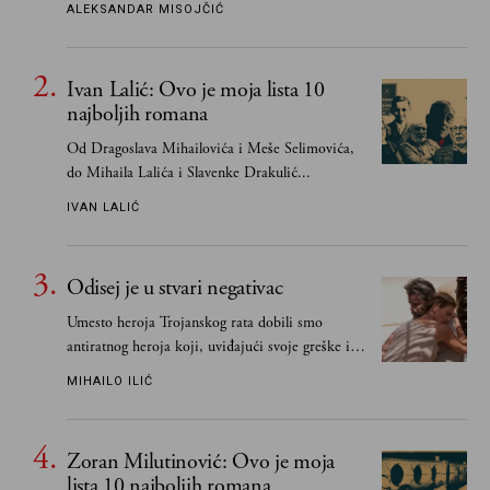
ALEKSANDAR MISOJČIĆ
Ivan Lalić: Ovo je moja lista 10
najboljih romana
Od Dragoslava Mihailovića i Meše Selimovića,
do Mihaila Lalića i Slavenke Drakulić...
IVAN LALIĆ
Odisej je u stvari negativac
Umesto heroja Trojanskog rata dobili smo
antiratnog heroja koji, uviđajući svoje greške i
učeći na njima, shvata da postoje stvari koje su
MIHAILO ILIĆ
važnije od svih ratova, slave, novca, herojstva,
čak i pravde
Zoran Milutinović: Ovo je moja
lista 10 najboljih romana