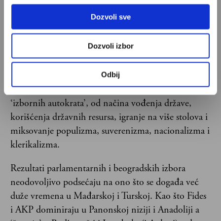
mađarskog premijera Viktora Orbana i turskog
predsednika Redžepa Tajipa Erdogana.
Dozvoli sve
Naravno, u „dužnim proporcijama“.
Dozvoli izbor
„Moglo bi se reći da je predsednik SNS-a u dobroj
meri prilagodio srpskim uslovima sve metodologije
Odbij
vladanja i vođenja izbornih kampanja od dvojice
‘izbornih autokrata’, od načina vođenja države,
korišćenja državnih resursa, igranje na više stolova i
miksovanje populizma, suverenizma, nacionalizma i
klerikalizma.
Rezultati parlamentarnih i beogradskih izbora
neodovoljivo podsećaju na ono što se događa već
duže vremena u Mađarskoj i Turskoj. Kao što Fides
i AKP dominiraju u Panonskoj niziji i Anadoliji a