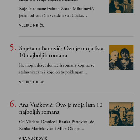
Koje je romane izabrao Zoran Milutinović,
jedan od vodećih svetskih stručnjaka
južnoslovenske književnosti
VELIKE PRIČE
Snježana Banović: Ovo je moja lista
10 najboljih romana
Ili, mojih deset domaćih romana kojima se
stalno vraćam i koje često poklanjam...
VELIKE PRIČE
Ana Vučković: Ovo je moja lista 10
najboljih romana
Od Vladana Desnice i Rastka Petrovića, do
Ranka Marinkovića i Mike Oklopa...
ANA VUČKOVIĆ