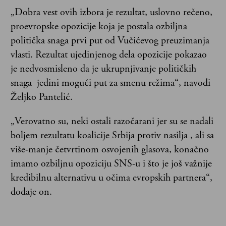
„Dobra vest ovih izbora je rezultat, uslovno rečeno,
proevropske opozicije koja je postala ozbiljna
politička snaga prvi put od Vučićevog preuzimanja
vlasti. Rezultat ujedinjenog dela opozicije pokazao
je nedvosmisleno da je ukrupnjivanje političkih
snaga jedini mogući put za smenu režima“, navodi
Željko Pantelić.
„Verovatno su, neki ostali razočarani jer su se nadali
boljem rezultatu koalicije Srbija protiv nasilja , ali sa
više-manje četvrtinom osvojenih glasova, konačno
imamo ozbiljnu opoziciju SNS-u i što je još važnije
kredibilnu alternativu u očima evropskih partnera“,
dodaje on.