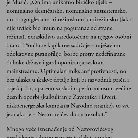
je Musić. „On ima unikatno biračko tijelo –
nominalno desničarsko, nominalno antisistemsko,
no strogo gledano ni režimsko ni antirežimsko (iako
nije uvijek bio imun na poguranac od strane
režima), neraskidivo usredotočeno na njegov osobni
brand i YouTube kapilarne sadržaje – mješavinu
odokativne putinofilije, borbe protiv nedefinirane
duboke države i gard oponiranja svakom
mainstreamu. Optimalan miks antiprotivnosti, no
bez ulaska u ikakve detalje koji bi razvodnili priču i
osjećaj. To, upareno sa slabim performansom većine
desnih oporbi (kalkuliranje Zavetnika i Dveri,
niskoenergetska kampanja Narodne stranke), to sve
jednako je – Nestorovićev dobar rezultat.“
Mnogo veće iznenađenje od Nestorovićevog
preskakanja izbornog praga je slabiji rezultat