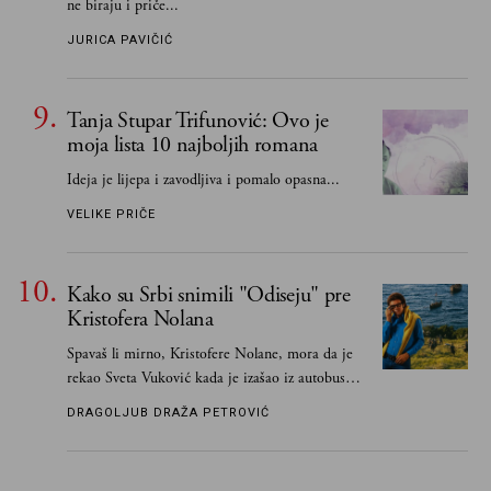
ne biraju i priče...
JURICA PAVIČIĆ
Tanja Stupar Trifunović: Ovo je
moja lista 10 najboljih romana
Ideja je lijepa i zavodljiva i pomalo opasna...
VELIKE PRIČE
Kako su Srbi snimili "Odiseju" pre
Kristofera Nolana
Spavaš li mirno, Kristofere Nolane, mora da je
rekao Sveta Vuković kada je izašao iz autobusa i
čim je stigao kući pozvao Vojkana
DRAGOLJUB DRAŽA PETROVIĆ
Borisavljevića, izrecitovao mu stihove, a ovaj se
oduševio i rekao mu da pesmu odmah pošalje
Grku poštom u Grčku