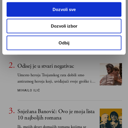
Dozvoli sve
Ivan Lalić: Ovo je moja lista 10
najboljih romana
Dozvoli izbor
Od Dragoslava Mihailovića i Meše Selimovića,
do Mihaila Lalića i Slavenke Drakulić...
Odbij
IVAN LALIĆ
Odisej je u stvari negativac
Umesto heroja Trojanskog rata dobili smo
antiratnog heroja koji, uviđajući svoje greške i
učeći na njima, shvata da postoje stvari koje su
MIHAILO ILIĆ
važnije od svih ratova, slave, novca, herojstva,
čak i pravde
Snježana Banović: Ovo je moja lista
10 najboljih romana
Ili, mojih deset domaćih romana kojima se