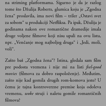
na striming platformama. Sigurno je da je razlog
tome što Džulija Roberts, glumica koju je „Zgodna
žena“ proslavila, ima novi film – triler „Ostavi svet
za sobom“ u produkciji Netfliksa. Pa ipak, Džulija je
godinama nakon ove romantične dramedije imala
druge voljene filmove koji nisu upali na ovu listu,
npr. „Venčanje mog najboljeg druga“ i „Jedi, moli,
voli“.
Zašto baš „Zgodna žena“? Istina, gledala sam film
pre podosta vremena i nije mi na listi
feel-good
movies
(filmova za dobro raspoloženje). Međutim,
zašto nije kad gomila drugih rom-komova jeste? U
čemu je tajna kontroverzne premise koja odoleva
vremenu,
woke
struji i naletu gomile romantičnih
filmova?