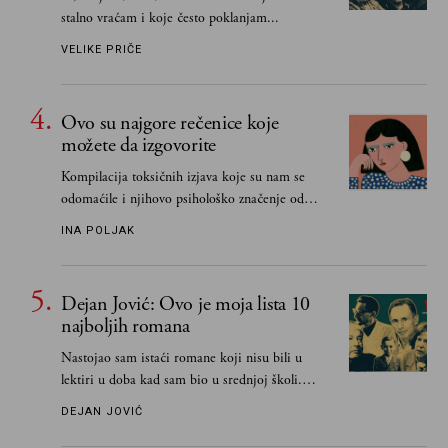
stalno vraćam i koje često poklanjam...
VELIKE PRIČE
Ovo su najgore rečenice koje
možete da izgovorite
Kompilacija toksičnih izjava koje su nam se
odomaćile i njihovo psihološko značenje od
„Biće ti bolje bez mene“ do „Sve se dešava sa
INA POLJAK
razlogom“
Dejan Jović: Ovo je moja lista 10
najboljih romana
Nastojao sam istaći romane koji nisu bili u
lektiri u doba kad sam bio u srednjoj školi.
Smatrao sam da su "klasici" već dovoljno
DEJAN JOVIĆ
pohvaljeni i istaknuti, pa sam se ograničio na
one romane koje sam čitao ne zato što je to bilo