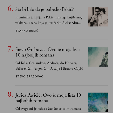
obavezno, nego po vlastitom izboru
Šta bi bilo da je pobedio Pekić?
Preminula je Ljiljana Pekić, supruga književnog
velikana, i žena koja je, uz ćerku Aleksandru,
vodila računa o zaostavštini pisca. Ovu priču o
BRANKO ROSIĆ
njemu, njegovim političkim idejama i svim
propuštenim prilikama u Srbiji, ispričale su
upravo one koje su Borislava Pekića najbolje
Stevo Grabovac: Ovo je moja lista
poznavale
10 najboljih romana
Od Kiša, Crnjanskog, Andrića, do Horvata,
Valjarevića i Jergovića... A tu je i Branko Ćopić
STEVO GRABOVAC
Jurica Pavičić: Ovo je moja lista 10
najboljih romana
Od svega mi je najviše žao što se osim romana