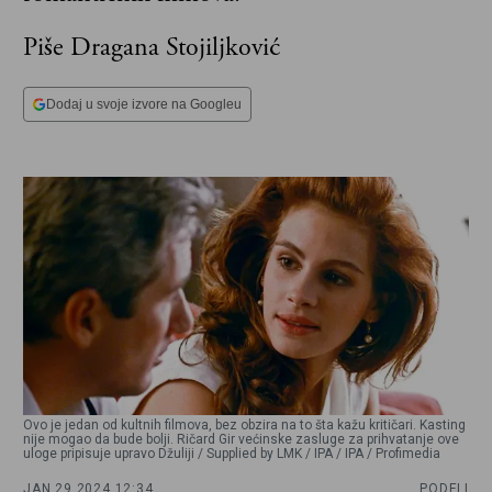
Piše Dragana Stojiljković
Dodaj u svoje izvore na Googleu
Ovo je jedan od kultnih filmova, bez obzira na to šta kažu kritičari. Kasting
nije mogao da bude bolji. Ričard Gir većinske zasluge za prihvatanje ove
uloge pripisuje upravo Džuliji / Supplied by LMK / IPA / IPA / Profimedia
JAN 29 2024,
12:34
PODELI