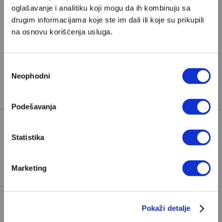
oglašavanje i analitiku koji mogu da ih kombinuju sa
drugim informacijama koje ste im dali ili koje su prikupili
Pretplata
na osnovu korišćenja usluga.
Već imate nalog?
Ulogujte se
Избор
Neophodni
Dragana Stojiljković
je
copywriter
, strip scenaristkinja i
сагласности
prevodilac iz Beograda i saradnica Velikih priča.
Podešavanja
Statistika
DŽULIJA ROBERTS
RIČARD GIR
TAGOVI:
ZGODNA ŽENA
Marketing
POPULARNO
Pokaži detalje