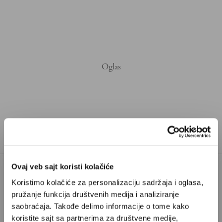
Ovaj veb sajt koristi kolačiće
Koristimo kolačiće za personalizaciju sadržaja i oglasa,
Poštovani, da biste nastavili sa čitanjem naših
pružanje funkcija društvenih medija i analiziranje
premium sadržaja, neophodno je da
saobraćaja. Takođe delimo informacije o tome kako
odaberete jedan od planova pretplate.
koristite sajt sa partnerima za društvene medije,