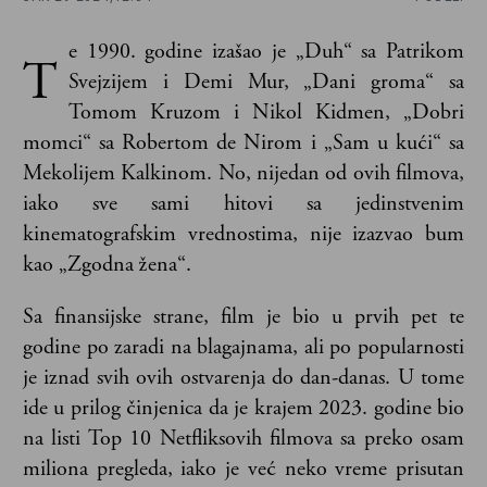
e 1990. godine izašao je „Duh“ sa Patrikom
T
Svejzijem i Demi Mur, „Dani groma“ sa
Tomom Kruzom i Nikol Kidmen, „Dobri
momci“ sa Robertom de Nirom i „Sam u kući“ sa
Mekolijem Kalkinom. No, nijedan od ovih filmova,
iako sve sami hitovi sa jedinstvenim
kinematografskim vrednostima, nije izazvao bum
kao „Zgodna žena“.
Sa finansijske strane, film je bio u prvih pet te
godine po zaradi na blagajnama, ali po popularnosti
je iznad svih ovih ostvarenja do dan-danas. U tome
ide u prilog činjenica da je krajem 2023. godine bio
na listi Top 10 Netfliksovih filmova sa preko osam
miliona pregleda, iako je već neko vreme prisutan