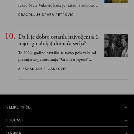
rekao Sveta Vuković kada je izašao iz autobusa i
čim je stigao kući pozvao Vojkana
DRAGOLJUB DRAŽA PETROVIĆ
Borisavljevića, izrecitovao mu stihove, a ovaj se
oduševio i rekao mu da pesmu odmah pošalje
Grku poštom u Grčku
Da li je dobro ostarila najvoljenija (i
najoriginalnija) domaća serija?
Te 2026. godine navršilo se tačno pola veka od
premijernog emitovanja "Grlom u jagode"...
ALEKSANDAR S. JANKOVIĆ
VELIKE PRIČE
PODCAST
O NAMA