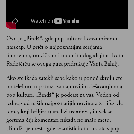
Ovo je „Bindž“, gde pop kulturu konzumiramo
naiskap. U priči o najpoznatijim serijama,
filmovima, muzičkim i modnim događajima Ivanu
Radojčiću se ovoga puta pridružuje Vanja Bahilj.
Ako ste ikada zatekli sebe kako u ponoć skrolujete
na telefonu u potrazi za najnovijim dešavanjima u
pop kulturi, „Bindž“ je podcast za vas. Vođen od
jednog od naših najpoznatijih novinara za lifestyle
teme, koji briljira u analizi trendova, i uvek sa
gostima čiji komentari nikada ne maše metu,
„Bindž“ je mesto gde se sofisticirano ukršta s pop