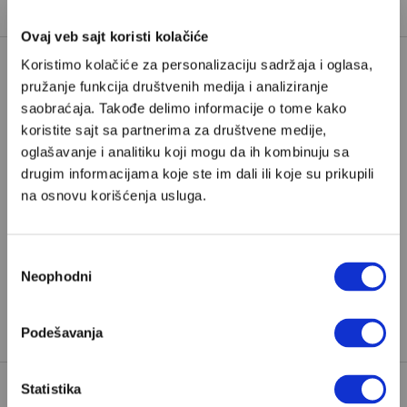
vremena, pritisnite
play
.
Ovaj veb sajt koristi kolačiće
Koristimo kolačiće za personalizaciju sadržaja i oglasa,
pružanje funkcija društvenih medija i analiziranje
Poštovani, da biste nastavili sa čitanjem naših
saobraćaja. Takođe delimo informacije o tome kako
premium sadržaja, neophodno je da
koristite sajt sa partnerima za društvene medije,
odaberete jedan od planova pretplate.
oglašavanje i analitiku koji mogu da ih kombinuju sa
drugim informacijama koje ste im dali ili koje su prikupili
na osnovu korišćenja usluga.
Pretplata
Već imate nalog?
Ulogujte se
Избор
Neophodni
сагласности
Ivan Radojčić je novinar iz Beograda i saradnik Velikih
priča
Podešavanja
Statistika