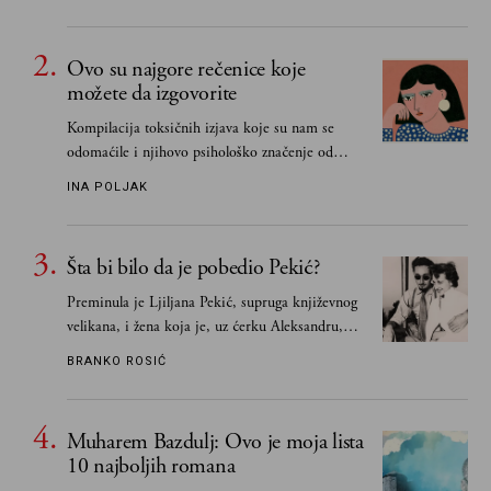
Ovo su najgore rečenice koje
možete da izgovorite
Kompilacija toksičnih izjava koje su nam se
odomaćile i njihovo psihološko značenje od
„Biće ti bolje bez mene“ do „Sve se dešava sa
INA POLJAK
razlogom“
Šta bi bilo da je pobedio Pekić?
Preminula je Ljiljana Pekić, supruga književnog
velikana, i žena koja je, uz ćerku Aleksandru,
vodila računa o zaostavštini pisca. Ovu priču o
BRANKO ROSIĆ
njemu, njegovim političkim idejama i svim
propuštenim prilikama u Srbiji, ispričale su
upravo one koje su Borislava Pekića najbolje
Muharem Bazdulj: Ovo je moja lista
poznavale
10 najboljih romana