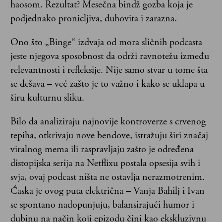
haosom. Rezultat? Mesečna bindž gozba koja je
podjednako pronicljiva, duhovita i zarazna.
Ono što „Binge“ izdvaja od mora sličnih podcasta
jeste njegova sposobnost da održi ravnotežu između
relevantnosti i refleksije. Nije samo stvar u tome šta
se dešava – već zašto je to važno i kako se uklapa u
širu kulturnu sliku.
Bilo da analiziraju najnovije kontroverze s crvenog
tepiha, otkrivaju nove bendove, istražuju širi značaj
viralnog mema ili raspravljaju zašto je određena
distopijska serija na Netflixu postala opsesija svih i
svja, ovaj podcast ništa ne ostavlja nerazmotrenim.
Ćaska je ovog puta električna – Vanja Bahilj i Ivan
se spontano nadopunjuju, balansirajući humor i
dubinu na način koji epizodu čini kao ekskluzivnu