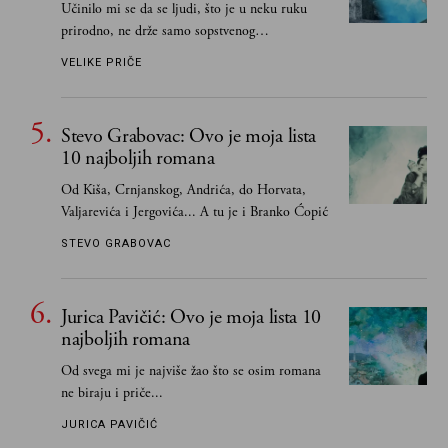
Učinilo mi se da se ljudi, što je u neku ruku
prirodno, ne drže samo sopstvenog
senzibiliteta... Pokušao sam (biće, samo
VELIKE PRIČE
pokušao) da to izbegnem
Stevo Grabovac: Ovo je moja lista
10 najboljih romana
Od Kiša, Crnjanskog, Andrića, do Horvata,
Valjarevića i Jergovića... A tu je i Branko Ćopić
STEVO GRABOVAC
Jurica Pavičić: Ovo je moja lista 10
najboljih romana
Od svega mi je najviše žao što se osim romana
ne biraju i priče...
JURICA PAVIČIĆ