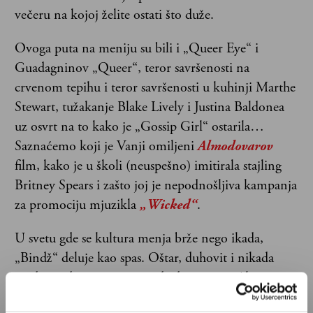
večeru na kojoj želite ostati što duže.
Ovoga puta na meniju su bili i „Queer Eye“ i
Guadagninov „Queer“, teror savršenosti na
crvenom tepihu i teror savršenosti u kuhinji Marthe
Stewart, tužakanje Blake Lively i Justina Baldonea
uz osvrt na to kako je „Gossip Girl“ ostarila…
Saznaćemo koji je Vanji omiljeni
Almodovarov
film, kako je u školi (neuspešno) imitirala stajling
Britney Spears i zašto joj je nepodnošljiva kampanja
za promociju mjuzikla
„Wicked“
.
U svetu gde se kultura menja brže nego ikada,
„Bindž“ deluje kao spas. Oštar, duhovit i nikada
suzdržan da prozove apsurde današnjice. Ako tražite
podcast koji sa inteligencijom i šarmom hvata duh