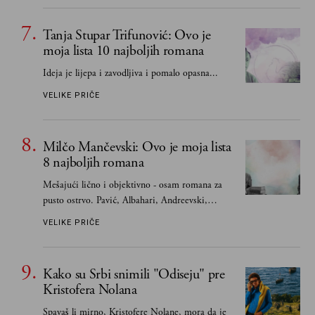
Tanja Stupar Trifunović: Ovo je
moja lista 10 najboljih romana
Ideja je lijepa i zavodljiva i pomalo opasna...
VELIKE PRIČE
Milčo Mančevski: Ovo je moja lista
8 najboljih romana
Mešajući lično i objektivno - osam romana za
pusto ostrvo. Pavić, Albahari, Andreevski,
Kapor...
VELIKE PRIČE
Kako su Srbi snimili "Odiseju" pre
Kristofera Nolana
Spavaš li mirno, Kristofere Nolane, mora da je