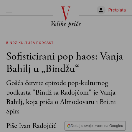
Pretplata
BINDŽ
KULTURA
PODCAST
Sofisticirani pop haos: Vanja
Bahilj u „Bindžu“
Gošća četvrte epizode pop-kulturnog
podkasta "Bindž sa Radojčom" je Vanja
Bahilj, koja priča o Almodovaru i Britni
Spirs
Piše Ivan Radojčić
Dodaj u svoje izvore na Googleu