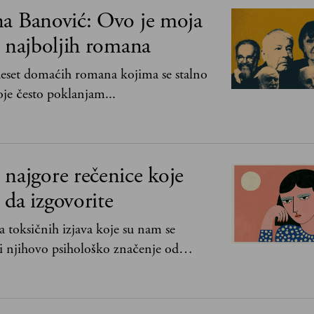
na Banović: Ovo je moja
0 najboljih romana
 deset domaćih romana kojima se stalno
je često poklanjam...
najgore rečenice koje
da izgovorite
 toksičnih izjava koje su nam se
i njihovo psihološko značenje od
lje bez mene“ do „Sve se dešava sa