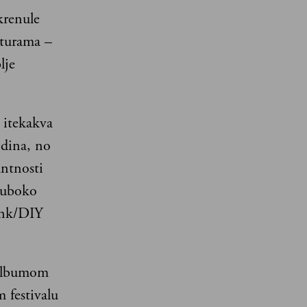
krenule
lturama –
lje
i itekakva
odina, no
antnosti
duboko
unk/DIY
 albumom
 festivalu