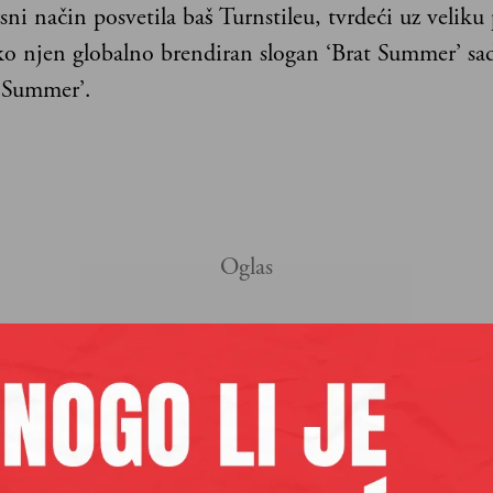
sni način posvetila baš Turnstileu, tvrdeći uz veliku
o njen globalno brendiran slogan ‘Brat Summer’ sad
e Summer’.