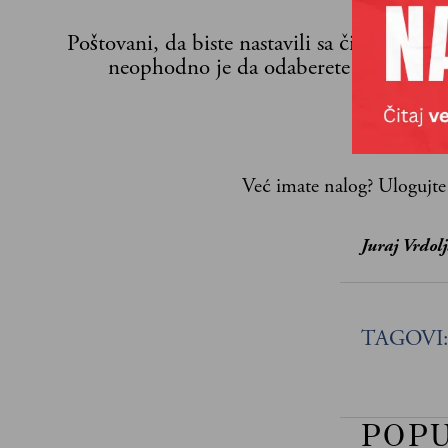
Poštovani, da biste nastavili sa čitanjem n
neophodno je da odaberete jedan od p
Već imate nalog?
Ulogujte
Juraj Vrdol
TAGOVI
POP