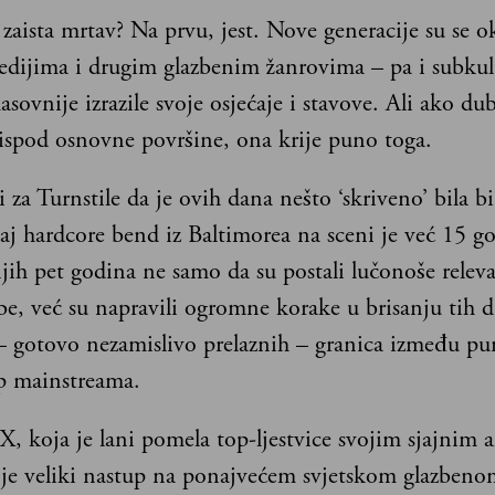
 zaista mrtav? Na prvu, jest. Nove generacije su se o
dijima i drugim glazbenim žanrovima – pa i subku
sovnije izrazile svoje osjećaje i stavove. Ali ako dub
 ispod osnovne površine, ona krije puno toga.
 za Turnstile da je ovih dana nešto ‘skriveno’ bila b
aj hardcore bend iz Baltimorea na sceni je već 15 g
jih pet godina ne samo da su postali lučonoše relev
be, već su napravili ogromne korake u brisanju tih 
– gotovo nezamislivo prelaznih – granica između p
op mainstreama.
X, koja je lani pomela top-ljestvice svojim sjajnim
 je veliki nastup na ponajvećem svjetskom glazbenom