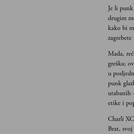
Je li punk
drugim me
kako bi ma
zagrebete
Mada, reći
greška; ov
u posljedn
punk glaz
utabanih 
etike i p
Charli XC
Brat, svoj