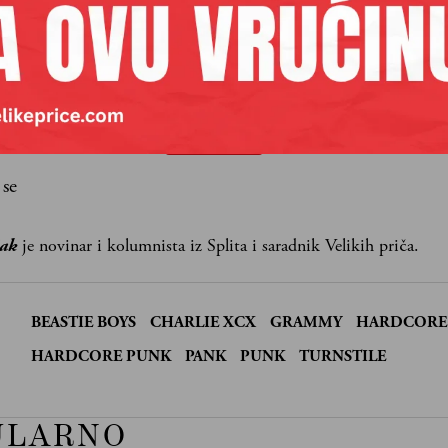
aših premium sadržaja,
lanova pretplate.
Pretplata
 se
jak
je novinar i kolumnista iz Splita i saradnik Velikih priča.
BEASTIE BOYS
CHARLIE XCX
GRAMMY
HARDCORE
:
HARDCORE PUNK
PANK
PUNK
TURNSTILE
ULARNO