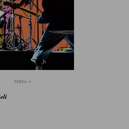
PODELI
eli