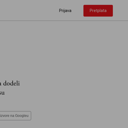
Prijava
Pretplata
a dodeli
su
 izvore na Googleu