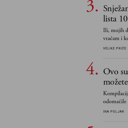
Snježa
lista 1
Ili, mojih
vraćam i ko
VELIKE PRIČE
Ovo su 
možete 
Kompilacija
odomaćile 
„Biće ti bo
INA POLJAK
razlogom“