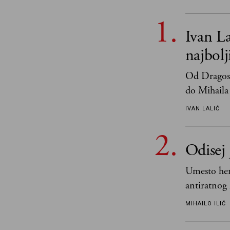
Ivan La
najbol
Od Dragosl
do Mihaila 
IVAN LALIĆ
Odisej 
Umesto her
antiratnog 
učeći na nj
MIHAILO ILIĆ
važnije od 
i pravde