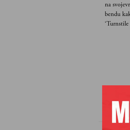
na svojevr
bendu kak
‘Turnstil