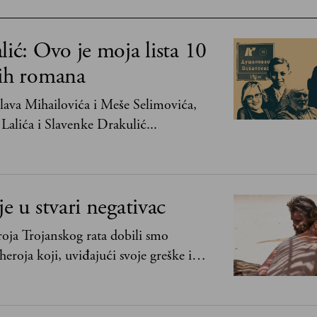
lić: Ovo je moja lista 10
jih romana
ava Mihailovića i Meše Selimovića,
Lalića i Slavenke Drakulić...
je u stvari negativac
oja Trojanskog rata dobili smo
heroja koji, uviđajući svoje greške i
ima, shvata da postoje stvari koje su
svih ratova, slave, novca, herojstva, čak