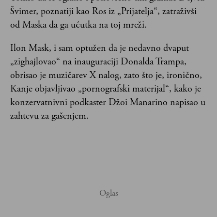
Švimer, poznatiji kao Ros iz „Prijatelja“, zatraživši
od Maska da ga ućutka na toj mreži.
Ilon Mask, i sam optužen da je nedavno dvaput
„zighajlovao“ na inauguraciji Donalda Trampa,
obrisao je muzičarev X nalog, zato što je, ironično,
Kanje objavljivao „pornografski materijal“, kako je
konzervatnivni podkaster Džoi Manarino napisao u
zahtevu za gašenjem.