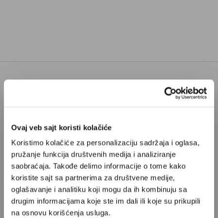
Poštovani, da biste nastavili sa čitanjem naših
premium sadržaja, neophodno je da
odaberete jedan od planova pretplate.
Ovaj veb sajt koristi kolačiće
Koristimo kolačiće za personalizaciju sadržaja i oglasa,
Pretplata
pružanje funkcija društvenih medija i analiziranje
saobraćaja. Takođe delimo informacije o tome kako
Već imate nalog?
Ulogujte se
koristite sajt sa partnerima za društvene medije,
oglašavanje i analitiku koji mogu da ih kombinuju sa
drugim informacijama koje ste im dali ili koje su prikupili
Zorica Marković
je novinarka iz Beograda i saradnica
na osnovu korišćenja usluga.