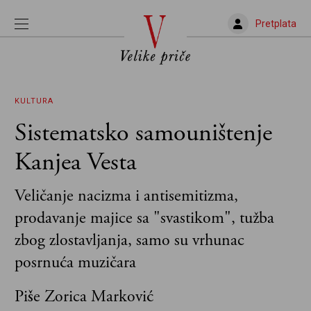
Pretplata
KULTURA
Sistematsko samouništenje
Kanjea Vesta
Veličanje nacizma i antisemitizma,
prodavanje majice sa "svastikom", tužba
zbog zlostavljanja, samo su vrhunac
posrnuća muzičara
Piše Zorica Marković