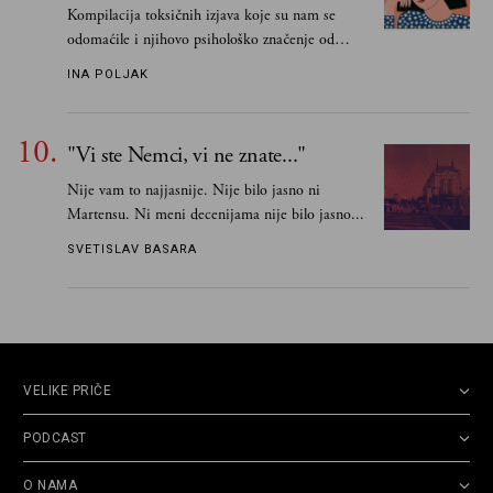
Kompilacija toksičnih izjava koje su nam se
odomaćile i njihovo psihološko značenje od
„Biće ti bolje bez mene“ do „Sve se dešava sa
INA POLJAK
razlogom“
"Vi ste Nemci, vi ne znate..."
Nije vam to najjasnije. Nije bilo jasno ni
Martensu. Ni meni decenijama nije bilo jasno...
SVETISLAV BASARA
VELIKE PRIČE
PODCAST
O NAMA