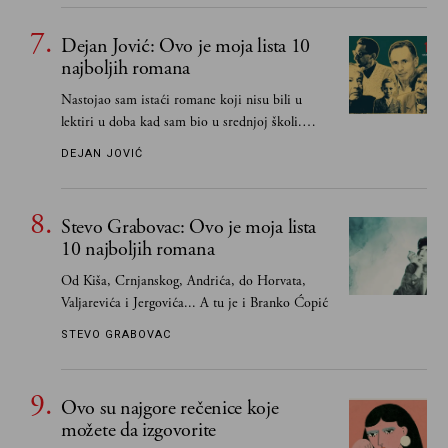
Dejan Jović: Ovo je moja lista 10
najboljih romana
Nastojao sam istaći romane koji nisu bili u
lektiri u doba kad sam bio u srednjoj školi.
Smatrao sam da su "klasici" već dovoljno
DEJAN JOVIĆ
pohvaljeni i istaknuti, pa sam se ograničio na
one romane koje sam čitao ne zato što je to bilo
obavezno, nego po vlastitom izboru
Stevo Grabovac: Ovo je moja lista
10 najboljih romana
Od Kiša, Crnjanskog, Andrića, do Horvata,
Valjarevića i Jergovića... A tu je i Branko Ćopić
STEVO GRABOVAC
Ovo su najgore rečenice koje
možete da izgovorite