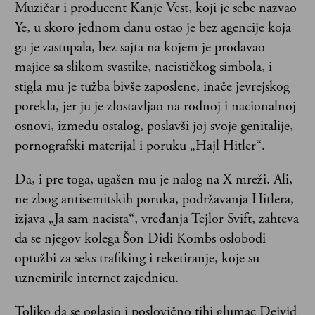
Muzičar i producent Kanje Vest, koji je sebe nazvao
Ye, u skoro jednom danu ostao je bez agencije koja
ga je zastupala, bez sajta na kojem je prodavao
majice sa slikom svastike, nacističkog simbola, i
stigla mu je tužba bivše zaposlene, inače jevrejskog
porekla, jer ju je zlostavljao na rodnoj i nacionalnoj
osnovi, između ostalog, poslavši joj svoje genitalije,
pornografski materijal i poruku „Hajl Hitler“.
Da, i pre toga, ugašen mu je nalog na X mreži. Ali,
ne zbog antisemitskih poruka, podržavanja Hitlera,
izjava „Ja sam nacista“, vređanja Tejlor Svift, zahteva
da se njegov kolega Šon Didi Kombs oslobodi
optužbi za seks trafiking i reketiranje, koje su
uznemirile internet zajednicu.
Toliko da se oglasio i poslovično tihi glumac Dejvid