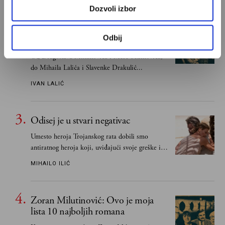
Dozvoli izbor
Ivan Lalić: Ovo je moja lista 10
Odbij
najboljih romana
Od Dragoslava Mihailovića i Meše Selimovića,
do Mihaila Lalića i Slavenke Drakulić...
IVAN LALIĆ
Odisej je u stvari negativac
Umesto heroja Trojanskog rata dobili smo
antiratnog heroja koji, uviđajući svoje greške i
učeći na njima, shvata da postoje stvari koje su
MIHAILO ILIĆ
važnije od svih ratova, slave, novca, herojstva,
čak i pravde
Zoran Milutinović: Ovo je moja
lista 10 najboljih romana