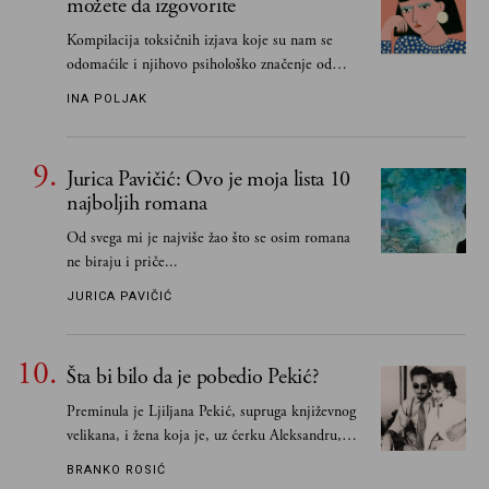
možete da izgovorite
Kompilacija toksičnih izjava koje su nam se
odomaćile i njihovo psihološko značenje od
„Biće ti bolje bez mene“ do „Sve se dešava sa
INA POLJAK
razlogom“
Jurica Pavičić: Ovo je moja lista 10
najboljih romana
Od svega mi je najviše žao što se osim romana
ne biraju i priče...
JURICA PAVIČIĆ
Šta bi bilo da je pobedio Pekić?
Preminula je Ljiljana Pekić, supruga književnog
velikana, i žena koja je, uz ćerku Aleksandru,
vodila računa o zaostavštini pisca. Ovu priču o
BRANKO ROSIĆ
njemu, njegovim političkim idejama i svim