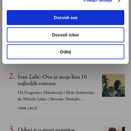
POPULARNO
Dozvoli sve
S Bogom na "ti"
Dozvoli izbor
Znam, uglavnom se govori da je Bog ljubav. Ali
za mene je Bog sloboda. Mnogi mogu da vole, a
Odbij
tek retki mogu da podnesu slobodu
ALEKSANDAR MISOJČIĆ
Ivan Lalić: Ovo je moja lista 10
najboljih romana
Od Dragoslava Mihailovića i Meše Selimovića,
do Mihaila Lalića i Slavenke Drakulić...
IVAN LALIĆ
Odisej je u stvari negativac