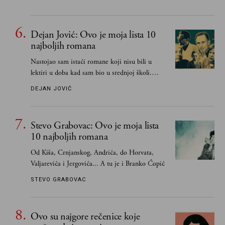
Dejan Jović: Ovo je moja lista 10
najboljih romana
Nastojao sam istaći romane koji nisu bili u
lektiri u doba kad sam bio u srednjoj školi.
Smatrao sam da su "klasici" već dovoljno
DEJAN JOVIĆ
pohvaljeni i istaknuti, pa sam se ograničio na
one romane koje sam čitao ne zato što je to bilo
obavezno, nego po vlastitom izboru
Stevo Grabovac: Ovo je moja lista
10 najboljih romana
Od Kiša, Crnjanskog, Andrića, do Horvata,
Valjarevića i Jergovića... A tu je i Branko Ćopić
STEVO GRABOVAC
Ovo su najgore rečenice koje