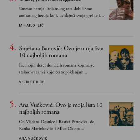
Umesto heroja Trojanskog rata dobili smo
antiratnog heroja koji, uviđajući svoje greške i
učeći na njima, shvata da postoje stvari koje su
MIHAILO ILIĆ
važnije od svih ratova, slave, novca, herojstva,
čak i pravde
Snježana Banović: Ovo je moja lista
10 najboljih romana
Ili, mojih deset domaćih romana kojima se
stalno vraćam i koje često poklanjam...
VELIKE PRIČE
Ana Vučković: Ovo je moja lista 10
najboljih romana
Od Vladana Desnice i Rastka Petrovića, do
Ranka Marinkovića i Mike Oklopa...
ANA VUČKOVIĆ