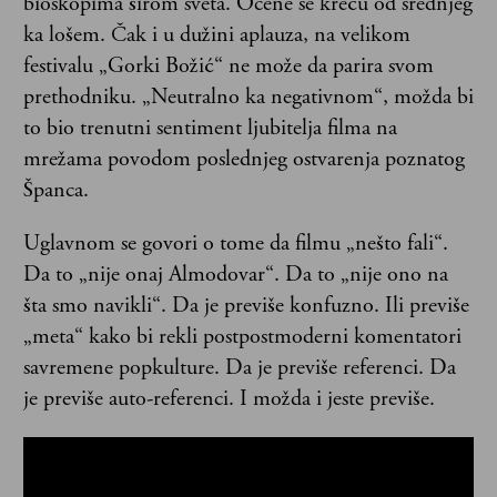
bioskopima širom sveta. Ocene se kreću od srednjeg
ka lošem. Čak i u dužini aplauza, na velikom
festivalu „Gorki Božić“ ne može da parira svom
prethodniku. „Neutralno ka negativnom“, možda bi
to bio trenutni sentiment ljubitelja filma na
mrežama povodom poslednjeg ostvarenja poznatog
Španca.
Uglavnom se govori o tome da filmu „nešto fali“.
Da to „nije onaj Almodovar“. Da to „nije ono na
šta smo navikli“. Da je previše konfuzno. Ili previše
„meta“ kako bi rekli postpostmoderni komentatori
savremene popkulture. Da je previše referenci. Da
je previše auto-referenci. I možda i jeste previše.