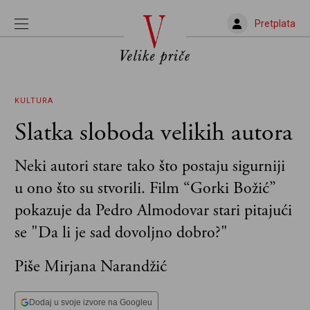
Pretplata
KULTURA
Slatka sloboda velikih autora
Neki autori stare tako što postaju sigurniji
u ono što su stvorili. Film “Gorki Božić”
pokazuje da Pedro Almodovar stari pitajući
se "Da li je sad dovoljno dobro?"
Piše Mirjana Narandžić
Dodaj u svoje izvore na Googleu