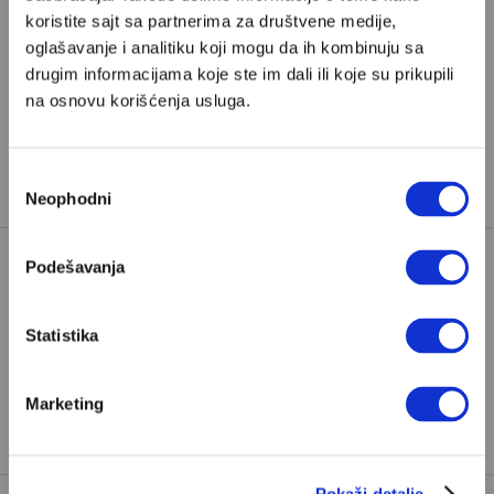
koristite sajt sa partnerima za društvene medije,
Pretplata
oglašavanje i analitiku koji mogu da ih kombinuju sa
drugim informacijama koje ste im dali ili koje su prikupili
Već imate nalog?
Ulogujte se
na osnovu korišćenja usluga.
Mirjana Narandžić
je pesnikinja iz Beograda i saradnica
Избор
Velikih priča.
Neophodni
сагласности
Podešavanja
FILMOVI
GORKI BOŽIĆ
Statistika
KRITIKA FILMA
TAGOVI:
PEDRO ALMODOVAR
Marketing
RECENZIJA FILMA
ŠPANSKI FILM
Pokaži detalje