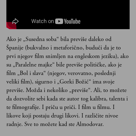
Ako je „Susedna soba“ bila previše daleko od
Španije (bukvalno i metaforično, budući da je to
prvi njegov film snimljen na engleskom jeziku), ako
su „Paralelne majke“ bile previše političke, ako je
film „Bol i slava“ (njegov, verovatno, poslednji
veliki film), sigurno i „Gorki Božić“ ima svoje
previše. Možda i nekoliko „previše“. Ali, to možete
da dozvolite sebi kada ste autor tog kalibra, talenta i
te filmografije. I priču u priči. I film u filmu. I
likove koji postaju drugi likovi. I različite nivoe
radnje. Sve to možete kad ste Almodovar.