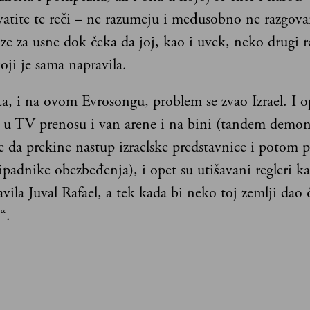
vatite te reči – ne razumeju i međusobno ne razgova
ize za usne dok čeka da joj, kao i uvek, neko drugi r
ji je sama napravila.
a, i na ovom Evrosongu, problem se zvao Izrael. I op
 i u TV prenosu i van arene i na bini (tandem demon
 da prekine nastup izraelske predstavnice i potom p
padnike obezbeđenja), i opet su utišavani regleri ka
vila Juval Rafael, a tek kada bi neko toj zemlji dao
“.