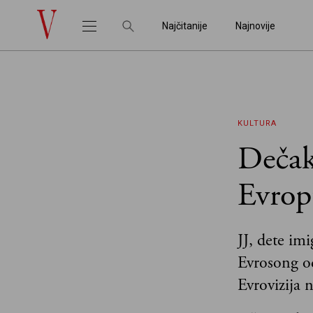
Najčitanije
Najnovije
KULTURA
Dečak
Evrop
JJ, dete im
Evrosong od
Evrovizija 