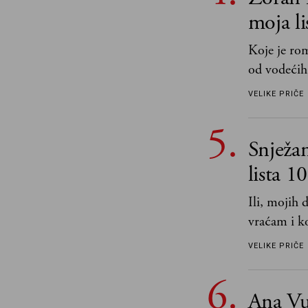
moja li
Koje je ro
od vodećih
književnost
VELIKE PRIČE
Snježa
lista 1
Ili, mojih
vraćam i ko
VELIKE PRIČE
Ana Vu