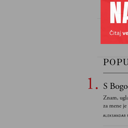
Marko Prele
TAGOVI
POP
S Bogo
Znam, ugla
za mene je
tek retki 
ALEKSANDAR 