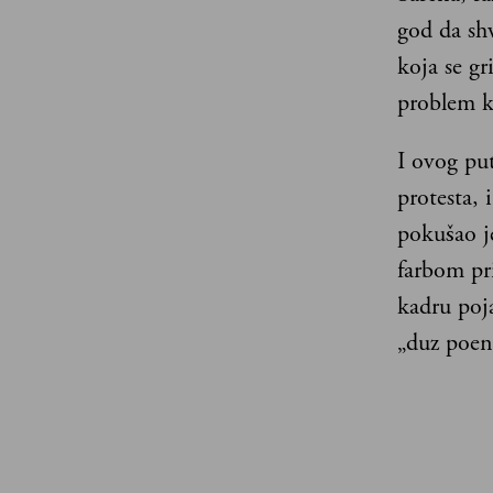
god da sh
koja se gr
problem ko
I ovog put
protesta,
pokušao je
farbom pri
kadru poja
„duz poen