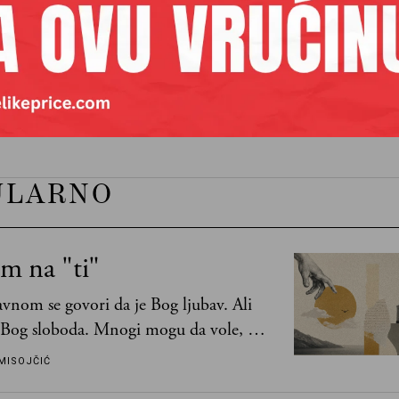
vić
je izvršni urednik Velikih priča i odgovorni urednik Nedeljn
BABY LASAGNA
ESPRESSO MACHIATO
EUROVIZIJA
:
EVROSONG
EVROVIZIJA
EVROVIZIJA 2025
KONSTR
ULARNO
m na "ti"
vnom se govori da je Bog ljubav. Ali
 Bog sloboda. Mnogi mogu da vole, a
mogu da podnesu slobodu
MISOJČIĆ