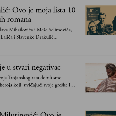
lić: Ovo je moja lista 10
jih romana
ava Mihailovića i Meše Selimovića,
Lalića i Slavenke Drakulić...
je u stvari negativac
oja Trojanskog rata dobili smo
heroja koji, uviđajući svoje greške i
ima, shvata da postoje stvari koje su
svih ratova, slave, novca, herojstva, čak
Milutinović: Ovo je