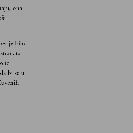
raju, ona
eši
et je bilo
stranata
olio
da bi se u
 čuvenih