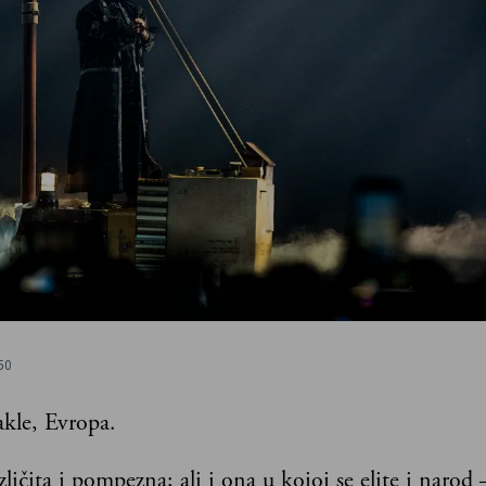
50
akle, Evropa.
zličita i pompezna; ali i ona u kojoj se elite i narod