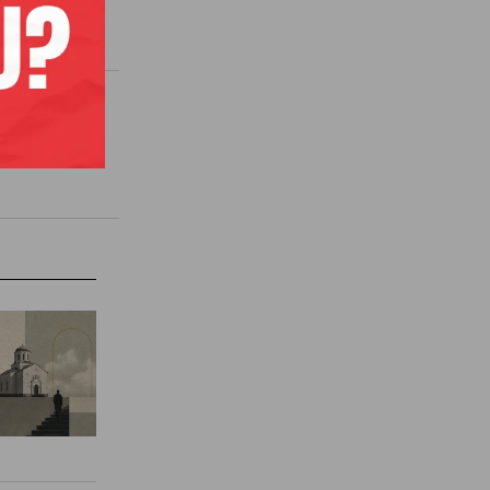
ika.
AKTA