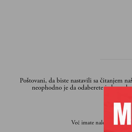
Poštovani, da biste nastavili sa čitanjem n
neophodno je da odaberete jedan od p
Već imate nalog?
Ulogujte