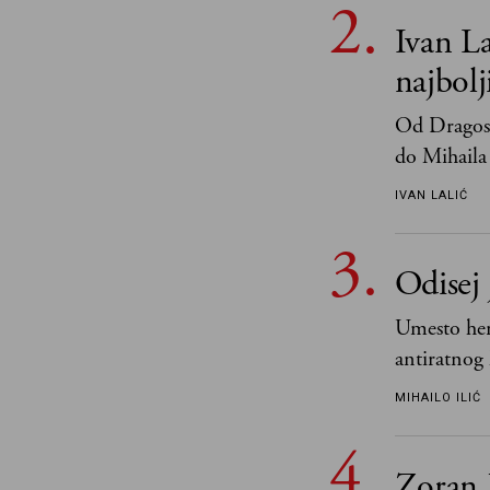
Ivan La
najbol
Od Dragosl
do Mihaila 
IVAN LALIĆ
Odisej 
Umesto her
antiratnog 
učeći na nj
MIHAILO ILIĆ
važnije od 
i pravde
Zoran 