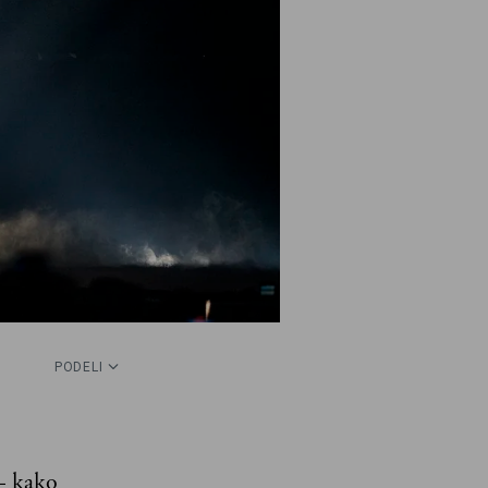
PODELI
 – kako