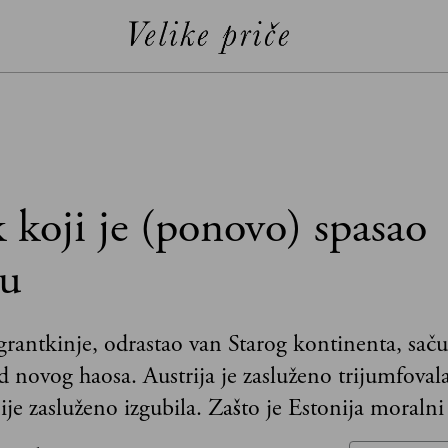
 koji je (ponovo) spasao
u
igrantkinje, odrastao van Starog kontinenta, saču
 novog haosa. Austrija je zasluženo trijumfovala
nije zasluženo izgubila. Zašto je Estonija moraln