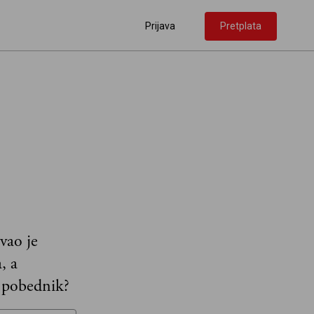
Prijava
Pretplata
vao je
, a
i pobednik?