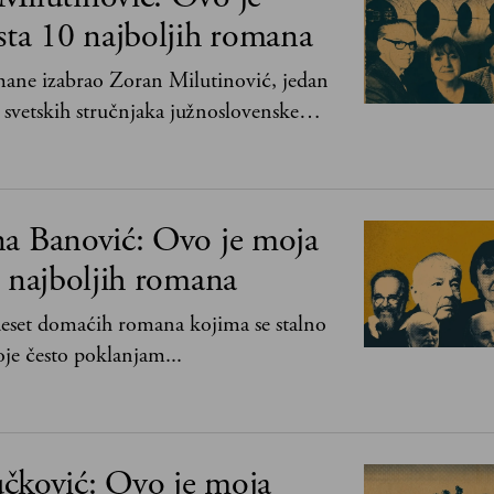
sta 10 najboljih romana
mane izabrao Zoran Milutinović, jedan
 svetskih stručnjaka južnoslovenske
i
na Banović: Ovo je moja
0 najboljih romana
 deset domaćih romana kojima se stalno
je često poklanjam...
čković: Ovo je moja