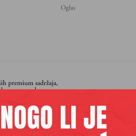
aših premium sadržaja,
lanova pretplate.
Pretplata
 se