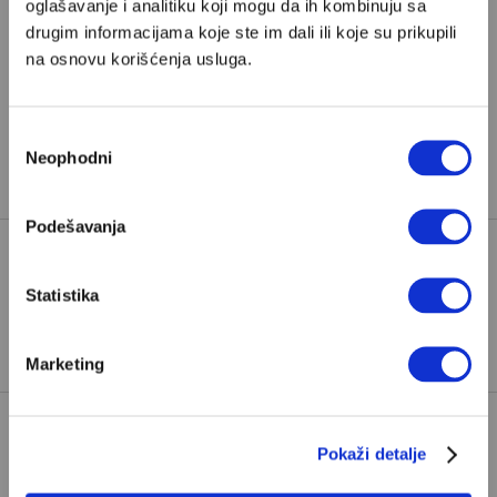
oglašavanje i analitiku koji mogu da ih kombinuju sa
Pretplata
drugim informacijama koje ste im dali ili koje su prikupili
na osnovu korišćenja usluga.
Već imate nalog?
Ulogujte se
Избор
Slobodan Vujanović
je one-man-popkulturni vodič. Sa
Neophodni
сагласности
dvoje dece
Podešavanja
KOMEDIJE
STANDUP
Statistika
TAGOVI:
VEŠTAČKA INTELIGENCIJA
Marketing
POPULARNO
Pokaži detalje