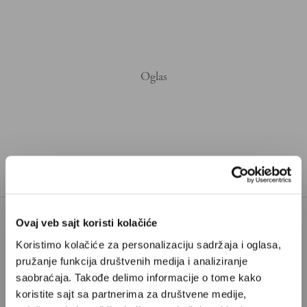
Ovaj veb sajt koristi kolačiće
Poštovani, da biste nastavili sa čitanjem naših
Koristimo kolačiće za personalizaciju sadržaja i oglasa,
premium sadržaja, neophodno je da
pružanje funkcija društvenih medija i analiziranje
odaberete jedan od planova pretplate.
saobraćaja. Takođe delimo informacije o tome kako
koristite sajt sa partnerima za društvene medije,