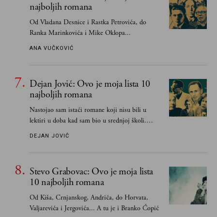
najboljih romana
Od Vladana Desnice i Rastka Petrovića, do
Ranka Marinkovića i Mike Oklopa...
ANA VUČKOVIĆ
Dejan Jović: Ovo je moja lista 10
najboljih romana
Nastojao sam istaći romane koji nisu bili u
lektiri u doba kad sam bio u srednjoj školi.
Smatrao sam da su "klasici" već dovoljno
DEJAN JOVIĆ
pohvaljeni i istaknuti, pa sam se ograničio na
one romane koje sam čitao ne zato što je to bilo
obavezno, nego po vlastitom izboru
Stevo Grabovac: Ovo je moja lista
10 najboljih romana
Od Kiša, Crnjanskog, Andrića, do Horvata,
Valjarevića i Jergovića... A tu je i Branko Ćopić