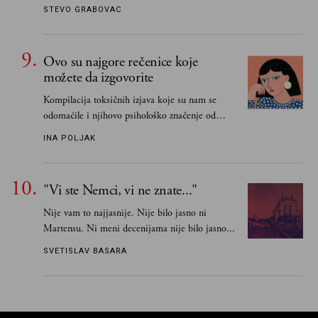
STEVO GRABOVAC
Ovo su najgore rečenice koje
možete da izgovorite
Kompilacija toksičnih izjava koje su nam se
odomaćile i njihovo psihološko značenje od
„Biće ti bolje bez mene“ do „Sve se dešava sa
INA POLJAK
razlogom“
"Vi ste Nemci, vi ne znate..."
Nije vam to najjasnije. Nije bilo jasno ni
Martensu. Ni meni decenijama nije bilo jasno...
SVETISLAV BASARA