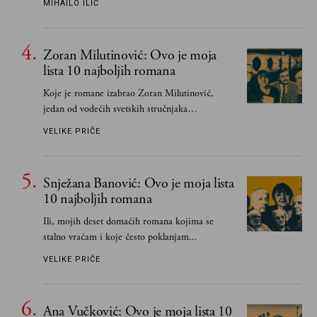
MIHAILO ILIĆ
važnije od svih ratova, slave, novca, herojstva,
čak i pravde
Zoran Milutinović: Ovo je moja
lista 10 najboljih romana
Koje je romane izabrao Zoran Milutinović,
jedan od vodećih svetskih stručnjaka
južnoslovenske književnosti
VELIKE PRIČE
Snježana Banović: Ovo je moja lista
10 najboljih romana
Ili, mojih deset domaćih romana kojima se
stalno vraćam i koje često poklanjam...
VELIKE PRIČE
Ana Vučković: Ovo je moja lista 10