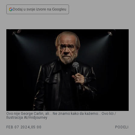
Dodaj u svoje izvore na Googleu
Ovo nije George Carlin, ali… Ne znamo kako da kažemo… Ovo liči /
Ilustracija AI/midjourney
FEB 07 2024,
05:00
PODELI