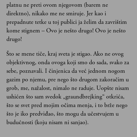
platnu ne preti ovom njegovom (barem ne
direktno), nikako me ne smiruje. Jer kao i
prepadnute tetke u toj publici ja želim da zavrištim
kome stignem – Ovo je nešto drugo! Ovo je nešto
drugo!
Što se mene tiče, kraj sveta je stigao. Ako ne ovog
objektivnog, onda ovoga koji smo do sada, svako za
sebe, poznavali. I činjenica da već jednom nogom
gazim po njemu, pre nego što drugom zakoračim u
grob, me, nažalost, nimalo ne raduje. Uopšte nisam
ushićen što sam svedok „graundbrejking“ otkrića,
što se svet pred mojim očima menja, i to brže nego
što je iko predviđao, što mogu da učestvujem u
budućnosti (koju nisam ni sanjao).