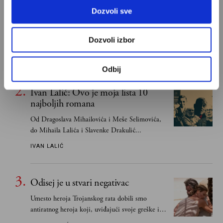
Dozvoli sve
S Bogom na "ti"
Znam, uglavnom se govori da je Bog ljubav. Ali
Dozvoli izbor
za mene je Bog sloboda. Mnogi mogu da vole, a
tek retki mogu da podnesu slobodu
ALEKSANDAR MISOJČIĆ
Odbij
Ivan Lalić: Ovo je moja lista 10
najboljih romana
Od Dragoslava Mihailovića i Meše Selimovića,
do Mihaila Lalića i Slavenke Drakulić...
IVAN LALIĆ
Odisej je u stvari negativac
Umesto heroja Trojanskog rata dobili smo
antiratnog heroja koji, uviđajući svoje greške i
učeći na njima, shvata da postoje stvari koje su