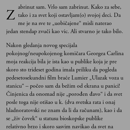
abrinut sam. Vrlo sam zabrinut. Kako za sebe,
Z
tako i za svet koji ostavljam(o) svojoj deci. Da
me je na sve te „uobičajene“ misli naterao
jedan stendap zvuči kao vic. Ali stvarno je tako bilo.
Nakon gledanja novog specijala
pokojnog/neupokojenog komičara Georgea Carlina
moja reakcija bila je ista kao u publike koja je pre
skoro sto trideset godina imala priliku da pogleda
pedesetosekundni film braće Lumier „Ulazak voza u
stanicu“ – počeo sam da bežim od ekrana u panici!
Činjenica da onomad nije „porođen đavo“ i da svet
posle toga nije otišao u k. (dva svetska rata i onaj
hladnoratovski ne znam da li da računam), kao i da
se „živ čovek“ u statusu bioskopske publike
relativno brzo i skoro sasvim navikao da svet na