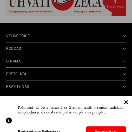
VELIKE PRIČE
PODCAST
O NAMA
PRETPLATA
PRATITE NAS
Politika
Opšti uslovi
Politika
Cookie
Poštovani, da biste nastavili sa čitanjem naših premium sadržaja,
privatnosti
korišćenja
reklamacija
Policy
neophodno je da odaberete jedan od planova pretplate.
© 2026
Velike priče
- TCT News and Entertainment - Sva prava zadržana. Developed
by
Cubes
Registrujte se
-
Prijavite se
Pretplatite se