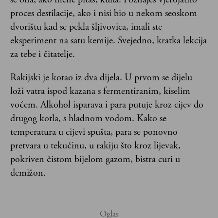
proces destilacije, ako i nisi bio u nekom seoskom
dvorištu kad se pekla šljivovica, imali ste
eksperiment na satu kemije. Svejedno, kratka lekcija
za tebe i čitatelje.
Rakijski je kotao iz dva dijela. U prvom se dijelu
loži vatra ispod kazana s fermentiranim, kiselim
voćem. Alkohol isparava i para putuje kroz cijev do
drugog kotla, s hladnom vodom. Kako se
temperatura u cijevi spušta, para se ponovno
pretvara u tekućinu, u rakiju što kroz lijevak,
pokriven čistom bijelom gazom, bistra curi u
demižon.