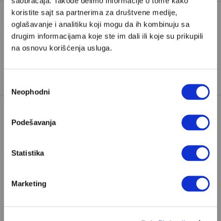
saobraćaja. Takođe delimo informacije o tome kako
koristite sajt sa partnerima za društvene medije,
oglašavanje i analitiku koji mogu da ih kombinuju sa
ALKOHOL
JESEN
MEAT LOAF
drugim informacijama koje ste im dali ili koje su prikupili
na osnovu korišćenja usluga.
TAGOVI:
PEČENJE RAKIJE
RAKIJA
STEVE POPOVICH
Избор
Neophodni
сагласности
Podešavanja
Statistika
POPULARNO
Marketing
Ivan Lalić: Ovo je moja lista 10