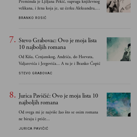
Preminula je Ljiljana Pekić, supruga književnog
velikana, i žena koja je, uz ćerku Aleksandru,
vodila računa o zaostavštini pisca. Ovu priču o
BRANKO ROSIĆ
njemu, njegovim političkim idejama i svim
propuštenim prilikama u Srbiji, ispričale su
upravo one koje su Borislava Pekića najbolje
Stevo Grabovac: Ovo je moja lista
poznavale
10 najboljih romana
Od Kiša, Crnjanskog, Andrića, do Horvata,
Valjarevića i Jergovića... A tu je i Branko Ćopić
STEVO GRABOVAC
Jurica Pavičić: Ovo je moja lista 10
najboljih romana
Od svega mi je najviše žao što se osim romana
ne biraju i priče...
JURICA PAVIČIĆ