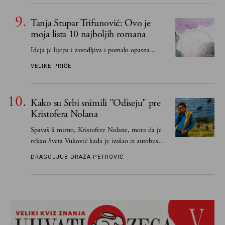
Tanja Stupar Trifunović: Ovo je
moja lista 10 najboljih romana
Ideja je lijepa i zavodljiva i pomalo opasna...
VELIKE PRIČE
Kako su Srbi snimili "Odiseju" pre
Kristofera Nolana
Spavaš li mirno, Kristofere Nolane, mora da je
rekao Sveta Vuković kada je izašao iz autobusa i
čim je stigao kući pozvao Vojkana
DRAGOLJUB DRAŽA PETROVIĆ
Borisavljevića, izrecitovao mu stihove, a ovaj se
oduševio i rekao mu da pesmu odmah pošalje
Grku poštom u Grčku