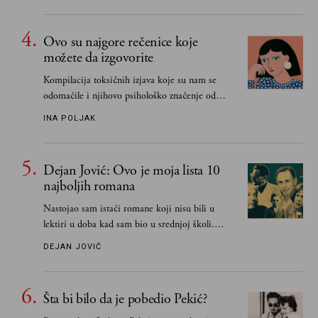
Ovo su najgore rečenice koje
možete da izgovorite
Kompilacija toksičnih izjava koje su nam se
odomaćile i njihovo psihološko značenje od
„Biće ti bolje bez mene“ do „Sve se dešava sa
INA POLJAK
razlogom“
Dejan Jović: Ovo je moja lista 10
najboljih romana
Nastojao sam istaći romane koji nisu bili u
lektiri u doba kad sam bio u srednjoj školi.
Smatrao sam da su "klasici" već dovoljno
DEJAN JOVIĆ
pohvaljeni i istaknuti, pa sam se ograničio na
one romane koje sam čitao ne zato što je to bilo
obavezno, nego po vlastitom izboru
Šta bi bilo da je pobedio Pekić?