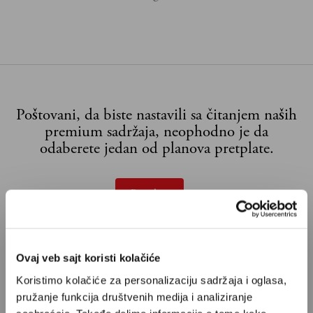
Poštovani, da biste nastavili sa čitanjem naših
premium sadržaja, neophodno je da
odaberete jedan od planova pretplate.
Pretplata
Već imate nalog?
Ulogujte se
Ovaj veb sajt koristi kolačiće
Ante Tomić
je književnik i novinar iz Splita i redovni
Koristimo kolačiće za personalizaciju sadržaja i oglasa,
kolumnista Velikih priča.
pružanje funkcija društvenih medija i analiziranje