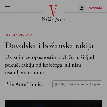
Pretplata
JESI LI VIDEO OVO
Đavolska i božanska rakija
Užasnim se opasnostima izlažu naši ljudi
pekući rakiju od koječega, ali nisu
usamljeni u tome
Piše Ante Tomić
Dodaj u svoje izvore na Googleu