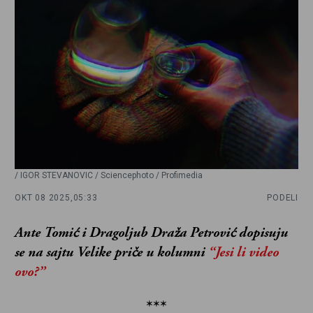
/ IGOR STEVANOVIC / Sciencephoto / Profimedia
OKT 08 2025,
05:33
PODELI
Ante Tomić i Dragoljub Draža Petrović dopisuju
se na sajtu Velike priče u kolumni
“Jesi li video
ovo?”
***