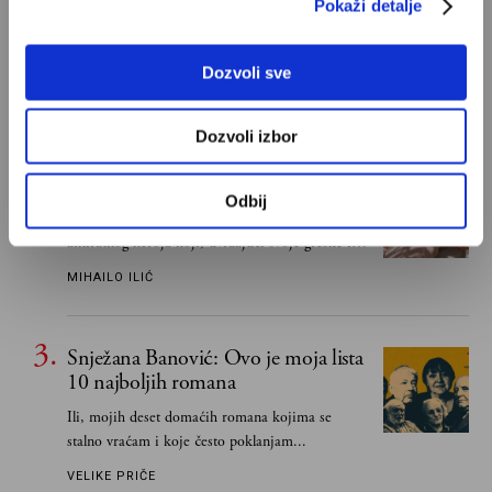
najboljih romana
Pokaži detalje
Od Dragoslava Mihailovića i Meše Selimovića,
do Mihaila Lalića i Slavenke Drakulić...
Dozvoli sve
IVAN LALIĆ
Dozvoli izbor
Odisej je u stvari negativac
Odbij
Umesto heroja Trojanskog rata dobili smo
antiratnog heroja koji, uviđajući svoje greške i
učeći na njima, shvata da postoje stvari koje su
MIHAILO ILIĆ
važnije od svih ratova, slave, novca, herojstva,
čak i pravde
Snježana Banović: Ovo je moja lista
10 najboljih romana
Ili, mojih deset domaćih romana kojima se
stalno vraćam i koje često poklanjam...
VELIKE PRIČE