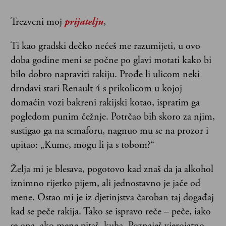
Trezveni moj
prijatelju
,
Ti kao gradski dečko nećeš me razumijeti, u ovo
doba godine meni se počne po glavi motati kako bi
bilo dobro napraviti rakiju. Prođe li ulicom neki
drndavi stari Renault 4 s prikolicom u kojoj
domaćin vozi bakreni rakijski kotao, ispratim ga
pogledom punim čežnje. Potrčao bih skoro za njim,
sustigao ga na semaforu, nagnuo mu se na prozor i
upitao: „Kume, mogu li ja s tobom?“
Želja mi je blesava, pogotovo kad znaš da ja alkohol
iznimno rijetko pijem, ali jednostavno je jače od
mene. Ostao mi je iz djetinjstva čaroban taj događaj
kad se peče rakija. Tako se ispravo reče – peče, iako
se ona, ako mene pitaš, kuha. Poznaješ vjerojatno