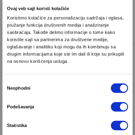
Ovaj veb sajt koristi kolačiće
Koristimo kolačiće za personalizaciju sadržaja i oglasa,
pružanje funkcija društvenih medija i analiziranje
saobraćaja. Takođe delimo informacije o tome kako
koristite sajt sa partnerima za društvene medije,
oglašavanje i analitiku koji mogu da ih kombinuju sa
drugim informacijama koje ste im dali ili koje su prikupili
na osnovu korišćenja usluga.
Poštovani, da biste nastavili sa čitanjem naših
premium sadržaja, neophodno je da
odaberete jedan od planova pretplate.
Избор
Neophodni
сагласности
Pretplata
Podešavanja
Već imate nalog?
Ulogujte se
Statistika
ALEKSANDAR LEKA RANKOVIĆ