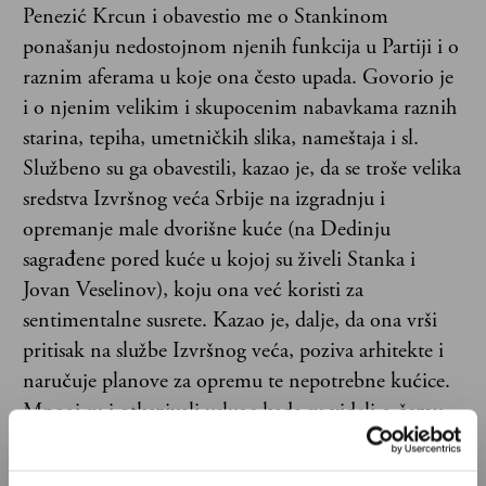
Penezić Krcun i obavestio me o Stankinom
ponašanju nedostojnom njenih funkcija u Partiji i o
raznim aferama u koje ona često upada. Govorio je
i o njenim velikim i skupocenim nabavkama raznih
starina, tepiha, umetničkih slika, nameštaja i sl.
Službeno su ga obavestili, kazao je, da se troše velika
sredstva Izvršnog veća Srbije na izgradnju i
opremanje male dvorišne kuće (na Dedinju
sagrađene pored kuće u kojoj su živeli Stanka i
Jovan Veselinov), koju ona već koristi za
sentimentalne susrete. Kazao je, dalje, da ona vrši
pritisak na službe Izvršnog veća, poziva arhitekte i
naručuje planove za opremu te nepotrebne kućice.
Mnogi su i otkazivali usluge kada su videli o čemu
se radi.