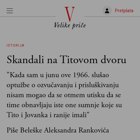
Pretplata
ISTORIJA
Skandali na Titovom dvoru
"Kada sam u junu ove 1966. slušao
optužbe o ozvučavanju i prisluškivanju
nisam mogao da se otmem utisku da se
time obnavljaju iste one sumnje koje su
Tito i Jovanka i ranije imali"
Piše Beleške Aleksandra Rankovića