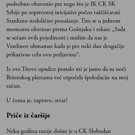
podrobno obavestio pre nego što je IK CK SK
Srbije po sopstvenoj inicijativi počeo raščišćavati
Stankino nedolično ponašanje. Tito se u jednom
momentu okrenuo prema Gošnjaku i rekao: „Sada
se sećam ovih pojedinosti i mislim da nas je
Veselinov obmanuo kada je pre neki dan drugačije
prikazivao celu ovu petljavinu“.
Iz ove Titove upadice postalo mi je jasno da su uoči
Brionskog plenuma već otpočele špekulacije na moj
račun.
U čemu je, zapravo, stvar?
Priče iz čaršije
Neku godinu ranije došao je u CK Slobodan