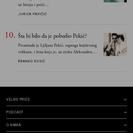
ne biraju i priče...
JURICA PAVIČIĆ
Šta bi bilo da je pobedio Pekić?
Preminula je Ljiljana Pekić, supruga književnog
velikana, i žena koja je, uz ćerku Aleksandru,
vodila računa o zaostavštini pisca. Ovu priču o
BRANKO ROSIĆ
njemu, njegovim političkim idejama i svim
propuštenim prilikama u Srbiji, ispričale su
upravo one koje su Borislava Pekića najbolje
poznavale
VELIKE PRIČE
PODCAST
O NAMA