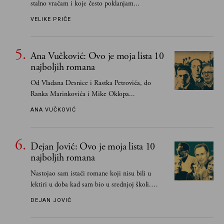
stalno vraćam i koje često poklanjam...
VELIKE PRIČE
Ana Vučković: Ovo je moja lista 10
najboljih romana
Od Vladana Desnice i Rastka Petrovića, do
Ranka Marinkovića i Mike Oklopa...
ANA VUČKOVIĆ
Dejan Jović: Ovo je moja lista 10
najboljih romana
Nastojao sam istaći romane koji nisu bili u
lektiri u doba kad sam bio u srednjoj školi.
Smatrao sam da su "klasici" već dovoljno
DEJAN JOVIĆ
pohvaljeni i istaknuti, pa sam se ograničio na
one romane koje sam čitao ne zato što je to bilo