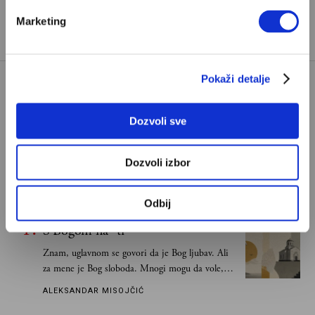
TAGOVI:
JOSIP BROZ TITO
JOVANKA BROZ
Marketing
Pokaži detalje
Dozvoli sve
Dozvoli izbor
POPULARNO
Odbij
S Bogom na "ti"
Znam, uglavnom se govori da je Bog ljubav. Ali
za mene je Bog sloboda. Mnogi mogu da vole, a
tek retki mogu da podnesu slobodu
ALEKSANDAR MISOJČIĆ