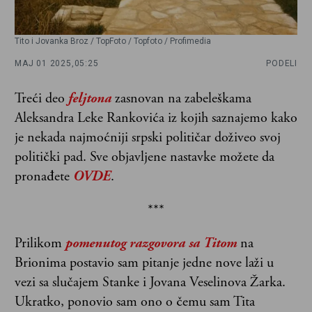
Tito i Jovanka Broz / TopFoto / Topfoto / Profimedia
MAJ 01 2025,
05:25
PODELI
Treći deo
feljtona
zasnovan na zabeleškama
Aleksandra Leke Rankovića iz kojih saznajemo kako
je nekada najmoćniji srpski političar doživeo svoj
politički pad. Sve objavljene nastavke možete da
pronađete
OVDE
.
***
Prilikom
pomenutog razgovora sa Titom
na
Brionima postavio sam pitanje jedne nove laži u
vezi sa slučajem Stanke i Jovana Veselinova Žarka.
Ukratko, ponovio sam ono o čemu sam Tita