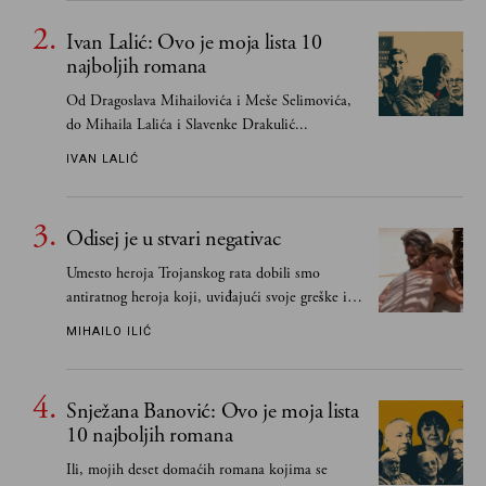
Ivan Lalić: Ovo je moja lista 10
najboljih romana
Od Dragoslava Mihailovića i Meše Selimovića,
do Mihaila Lalića i Slavenke Drakulić...
IVAN LALIĆ
Odisej je u stvari negativac
Umesto heroja Trojanskog rata dobili smo
antiratnog heroja koji, uviđajući svoje greške i
učeći na njima, shvata da postoje stvari koje su
MIHAILO ILIĆ
važnije od svih ratova, slave, novca, herojstva,
čak i pravde
Snježana Banović: Ovo je moja lista
10 najboljih romana
Ili, mojih deset domaćih romana kojima se