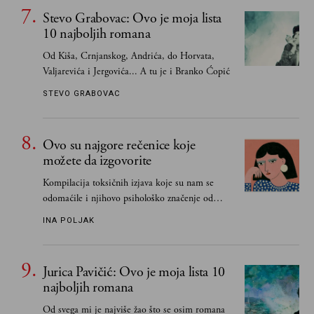
obavezno, nego po vlastitom izboru
Stevo Grabovac: Ovo je moja lista
10 najboljih romana
Od Kiša, Crnjanskog, Andrića, do Horvata,
Valjarevića i Jergovića... A tu je i Branko Ćopić
STEVO GRABOVAC
Ovo su najgore rečenice koje
možete da izgovorite
Kompilacija toksičnih izjava koje su nam se
odomaćile i njihovo psihološko značenje od
„Biće ti bolje bez mene“ do „Sve se dešava sa
INA POLJAK
razlogom“
Jurica Pavičić: Ovo je moja lista 10
najboljih romana
Od svega mi je najviše žao što se osim romana