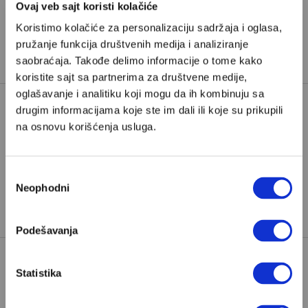
Ovaj veb sajt koristi kolačiće
Već imate nalog?
Ulogujte se
Koristimo kolačiće za personalizaciju sadržaja i oglasa,
pružanje funkcija društvenih medija i analiziranje
Branko Rosić
je urednik kulture na Velikim pričama.
saobraćaja. Takođe delimo informacije o tome kako
koristite sajt sa partnerima za društvene medije,
oglašavanje i analitiku koji mogu da ih kombinuju sa
drugim informacijama koje ste im dali ili koje su prikupili
na osnovu korišćenja usluga.
24 MINUTA
DŽIMI KIMEL
KOMIČARI
NJUZ.NET
NOVI SAD
TAGOVI:
Избор
PAD NADSTREŠNICE
Neophodni
сагласности
ŽIVOTNI INTERVJU
ZORAN KESIĆ
Podešavanja
Statistika