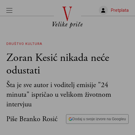
Pretplata
DRUŠTVO
KULTURA
Zoran Kesić nikada neće
odustati
Šta je sve autor i voditelj emisije "24
minuta" ispričao u velikom životnom
intervjuu
Piše Branko Rosić
Dodaj u svoje izvore na Googleu