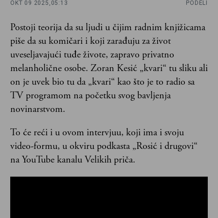
OKT 09 2025,
05:13
PODELI
Postoji teorija da su ljudi u čijim radnim knjižicama
piše da su komičari i koji zarađuju za život
uveseljavajući tuđe živote, zapravo privatno
melanholične osobe. Zoran Kesić „kvari“ tu sliku ali
on je uvek bio tu da „kvari“ kao što je to radio sa
TV programom na početku svog bavljenja
novinarstvom.
To će reći i u ovom intervjuu, koji ima i svoju
video-formu, u okviru podkasta „Rosić i drugovi“
na YouTube kanalu Velikih priča.