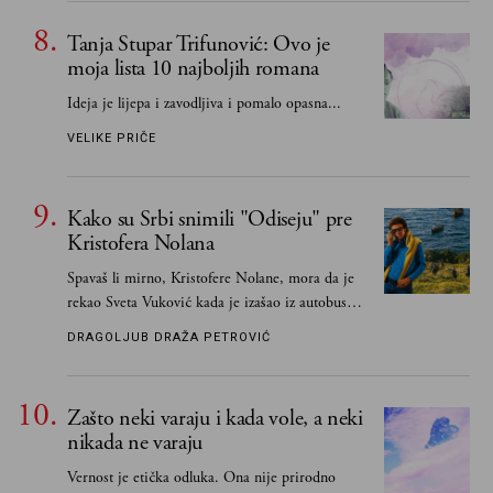
Tanja Stupar Trifunović: Ovo je
moja lista 10 najboljih romana
Ideja je lijepa i zavodljiva i pomalo opasna...
VELIKE PRIČE
Kako su Srbi snimili "Odiseju" pre
Kristofera Nolana
Spavaš li mirno, Kristofere Nolane, mora da je
rekao Sveta Vuković kada je izašao iz autobusa i
čim je stigao kući pozvao Vojkana
DRAGOLJUB DRAŽA PETROVIĆ
Borisavljevića, izrecitovao mu stihove, a ovaj se
oduševio i rekao mu da pesmu odmah pošalje
Grku poštom u Grčku
Zašto neki varaju i kada vole, a neki
nikada ne varaju
Vernost je etička odluka. Ona nije prirodno