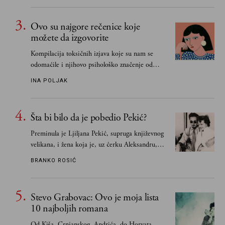
Ovo su najgore rečenice koje
možete da izgovorite
Kompilacija toksičnih izjava koje su nam se
odomaćile i njihovo psihološko značenje od
„Biće ti bolje bez mene“ do „Sve se dešava sa
INA POLJAK
razlogom“
Šta bi bilo da je pobedio Pekić?
Preminula je Ljiljana Pekić, supruga književnog
velikana, i žena koja je, uz ćerku Aleksandru,
vodila računa o zaostavštini pisca. Ovu priču o
BRANKO ROSIĆ
njemu, njegovim političkim idejama i svim
propuštenim prilikama u Srbiji, ispričale su
upravo one koje su Borislava Pekića najbolje
Stevo Grabovac: Ovo je moja lista
poznavale
10 najboljih romana
Od Kiša, Crnjanskog, Andrića, do Horvata,