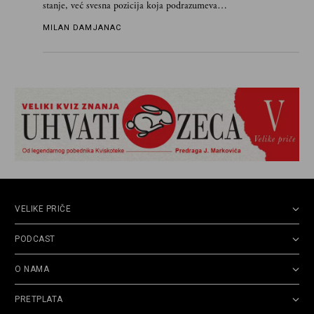
stanje, već svesna pozicija koja podrazumeva
ograničenje sopstvenih impulsa
MILAN DAMJANAC
VELIKE PRIČE
PODCAST
O NAMA
PRETPLATA