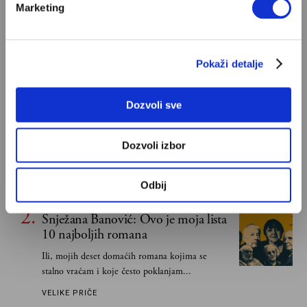
Marketing
POPULARNO
Pokaži detalje
Ivan Lalić: Ovo je moja lista 10
Dozvoli sve
najboljih romana
Od Dragoslava Mihailovića i Meše Selimovića,
Dozvoli izbor
do Mihaila Lalića i Slavenke Drakulić...
IVAN LALIĆ
Odbij
Snježana Banović: Ovo je moja lista
10 najboljih romana
Ili, mojih deset domaćih romana kojima se
stalno vraćam i koje često poklanjam...
VELIKE PRIČE