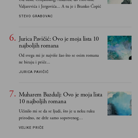
Valjarevića i Jergovića... A tu je i Branko Ćopić
STEVO GRABOVAC
Jurica Pavičić: Ovo je moja lista 10
najboljih romana
Od svega mi je najviše žao što se osim romana
ne biraju i priče...
JURICA PAVIČIĆ
Muharem Bazdulj: Ovo je moja lista
10 najboljih romana
Učinilo mi se da se ljudi, što je u neku ruku
prirodno, ne drže samo sopstvenog
senzibiliteta... Pokušao sam (biće, samo
VELIKE PRIČE
pokušao) da to izbegnem