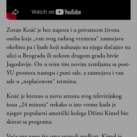
Zoran Kesić je bez napora i u privatnom životu
osoba koja „van svog radnog vremena“ zasmejava
okolinu pa i ljude koji nabasaju na njega slučajno na
ulici u Beogradu ili nekom drugom gradu bivše
Jugoslavije. On u svim tim novim zemljama sa post-
YU prostora nastupa i puni sale, a zasmejava i van
sale u „neplaćenom“ terminu.
Kesić je krenuo u novu sezonu svog televizijskog
šoua „24 minuta“ nekako u isto vreme kada je
njegov popularni američki kolega Džimi Kimel bio
skinut sa programa.
Veče pre nego što smo snimali podkast, Kimel je