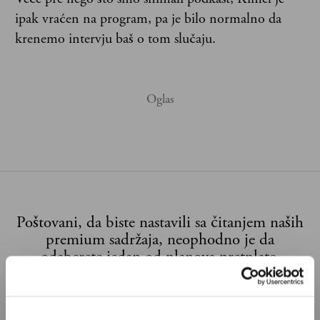
ipak vraćen na program, pa je bilo normalno da
krenemo intervju baš o tom slučaju.
Poštovani, da biste nastavili sa čitanjem naših
premium sadržaja, neophodno je da
odaberete jedan od planova pretplate.
Pretplata