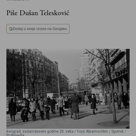
Piše Dušan Telesković
Dodaj u svoje izvore na Googleu
Beograd, sedamdesete godine 20. veka / Yuryi Abramochkin / Sputnik /
Profimedia