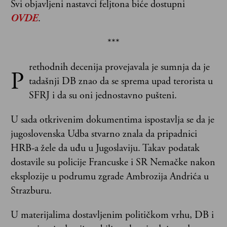
Svi objavljeni nastavci feljtona biće dostupni
OVDE
.
***
rethodnih decenija provejavala je sumnja da je
P
tadašnji DB znao da se sprema upad terorista u
SFRJ i da su oni jednostavno pušteni.
U sada otkrivenim dokumentima ispostavlja se da je
jugoslovenska Udba stvarno znala da pripadnici
HRB-a žele da uđu u Jugoslaviju. Takav podatak
dostavile su policije Francuske i SR Nemačke nakon
eksplozije u podrumu zgrade Ambrozija Andrića u
Strazburu.
U materijalima dostavljenim političkom vrhu, DB i