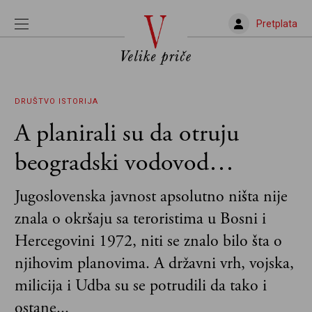
Pretplata
DRUŠTVO
ISTORIJA
A planirali su da otruju
beogradski vodovod…
Jugoslovenska javnost apsolutno ništa nije
znala o okršaju sa teroristima u Bosni i
Hercegovini 1972, niti se znalo bilo šta o
njihovim planovima. A državni vrh, vojska,
milicija i Udba su se potrudili da tako i
ostane...