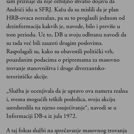
sam priznaje da nije ozbiljno shvatio dojavu da
Andrići idu u SFRJ. Kažu da su mislili da je plan
HRB-ovaca nerealan, pa su to proglasili jednom od
dezinformacija kakvih je, navode, bilo i previše u
tom periodu. Uz to, DB u svoju odbranu navodi da
su tada već bili zauzeti drugim poslovima.
Raspolagali su, kako su obavestili politički vrh,
pouzdanim podacima o pripremama za masovno
trovanje stanovništva i druge diverzantsko-
terorističke akcije.
„Služba je ocenjivala da je upravo ova namera realna
i, svesna mogućih teških posledica, svoju akciju
usredsredila na njeno osujećivanje“, navodi se u
Informaciji DB-a iz jula 1972.
A taj fokus službi na sprečavanje masovnog trovanja