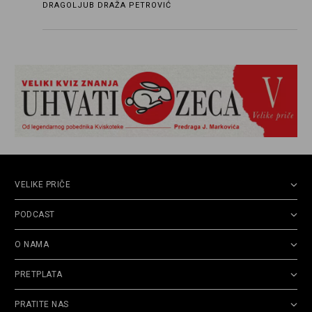
DRAGOLJUB DRAŽA PETROVIĆ
Borisavljevića, izrecitovao mu stihove, a ovaj se
oduševio i rekao mu da pesmu odmah pošalje
Grku poštom u Grčku
VELIKE PRIČE
PODCAST
O NAMA
PRETPLATA
PRATITE NAS