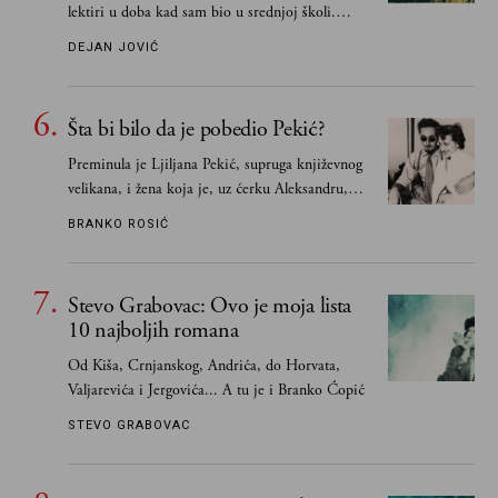
lektiri u doba kad sam bio u srednjoj školi.
Smatrao sam da su "klasici" već dovoljno
DEJAN JOVIĆ
pohvaljeni i istaknuti, pa sam se ograničio na
one romane koje sam čitao ne zato što je to bilo
obavezno, nego po vlastitom izboru
Šta bi bilo da je pobedio Pekić?
Preminula je Ljiljana Pekić, supruga književnog
velikana, i žena koja je, uz ćerku Aleksandru,
vodila računa o zaostavštini pisca. Ovu priču o
BRANKO ROSIĆ
njemu, njegovim političkim idejama i svim
propuštenim prilikama u Srbiji, ispričale su
upravo one koje su Borislava Pekića najbolje
Stevo Grabovac: Ovo je moja lista
poznavale
10 najboljih romana
Od Kiša, Crnjanskog, Andrića, do Horvata,
Valjarevića i Jergovića... A tu je i Branko Ćopić
STEVO GRABOVAC