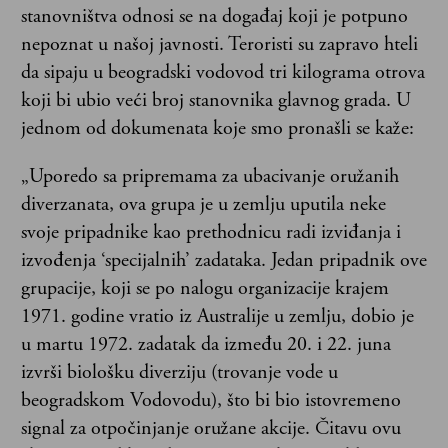
stanovništva odnosi se na događaj koji je potpuno
nepoznat u našoj javnosti. Teroristi su zapravo hteli
da sipaju u beogradski vodovod tri kilograma otrova
koji bi ubio veći broj stanovnika glavnog grada. U
jednom od dokumenata koje smo pronašli se kaže:
„Uporedo sa pripremama za ubacivanje oružanih
diverzanata, ova grupa je u zemlju uputila neke
svoje pripadnike kao prethodnicu radi izviđanja i
izvođenja ‘specijalnih’ zadataka. Jedan pripadnik ove
grupacije, koji se po nalogu organizacije krajem
1971. godine vratio iz Australije u zemlju, dobio je
u martu 1972. zadatak da između 20. i 22. juna
izvrši biološku diverziju (trovanje vode u
beogradskom Vodovodu), što bi bio istovremeno
signal za otpočinjanje oružane akcije. Čitavu ovu