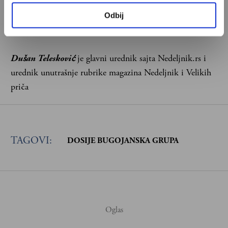
Pretplata
Odbij
Već imate nalog?
Ulogujte se
Dušan Telesković
je glavni urednik sajta Nedeljnik.rs i
urednik unutrašnje rubrike magazina Nedeljnik i Velikih
priča
TAGOVI:
DOSIJE BUGOJANSKA GRUPA