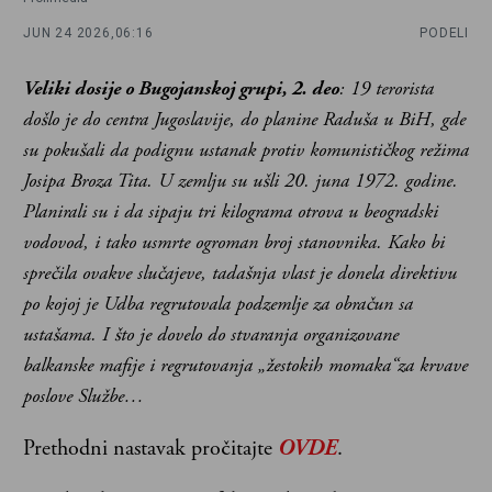
JUN 24 2026,
06:16
PODELI
Veliki dosije o Bugojanskoj grupi, 2. deo
: 19 terorista
došlo
je
do centra Jugoslavije, do planine Raduša u BiH, gde
su pokušali da podignu ustanak protiv komunističkog režima
Josipa Broza Tita. U zemlju su ušli 20. juna 1972. godine.
Planirali su i da sipaju tri kilograma otrova u beogradski
vodovod, i tako usmrte ogroman broj stanovnika. Kako bi
sprečila ovakve slučajeve, tadašnja vlast je donela direktivu
po kojoj je Udba regrutovala podzemlje za obračun sa
ustašama. I što je dovelo
do stvaranja organizovane
balkanske mafije i regrutovanja „žestokih momaka“za krvave
poslove Službe…
Prethodni nastavak pročitajte
OVDE
.