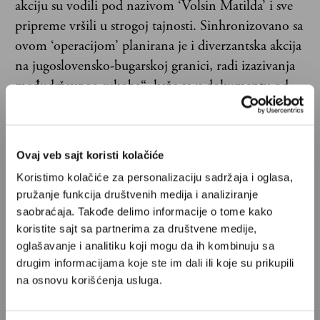
akciju su vodili pod nazivom ‘Volsin Matilda’ i sve
pripreme vršili u strogoj tajnosti. Sinhronizovano sa
ovom ‘operacijom’ planirana je i diverzantska akcija
na jugoslovensko-bugarskoj granici, radi izazivanja
međudržavnog sukoba“, kaže se u dokumentu od
10. jula 1972. koji je predočen Savetu za državnu
bezbednost.
Ovaj veb sajt koristi kolačiće
Koristimo kolačiće za personalizaciju sadržaja i oglasa,
pružanje funkcija društvenih medija i analiziranje
Suđenje je, uprkos argumentima da
saobraćaja. Takođe delimo informacije o tome kako
koristite sajt sa partnerima za društvene medije,
bude javno, ipak proglašeno
oglašavanje i analitiku koji mogu da ih kombinuju sa
državnom tajnom, pa se tako i za
drugim informacijama koje ste im dali ili koje su prikupili
slučaj pokušaja trovanja
na osnovu korišćenja usluga.
beogradskog vodovoda nikada do