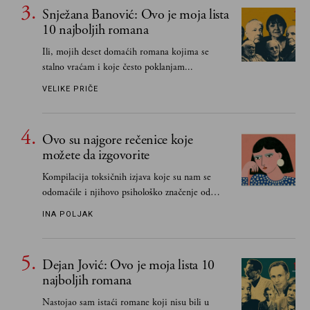
Snježana Banović: Ovo je moja lista
10 najboljih romana
Ili, mojih deset domaćih romana kojima se
stalno vraćam i koje često poklanjam...
VELIKE PRIČE
Ovo su najgore rečenice koje
možete da izgovorite
Kompilacija toksičnih izjava koje su nam se
odomaćile i njihovo psihološko značenje od
„Biće ti bolje bez mene“ do „Sve se dešava sa
INA POLJAK
razlogom“
Dejan Jović: Ovo je moja lista 10
najboljih romana
Nastojao sam istaći romane koji nisu bili u