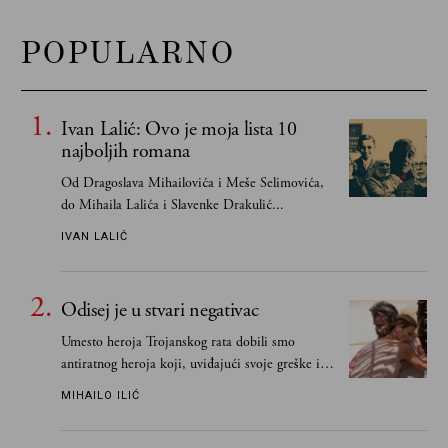
POPULARNO
Ivan Lalić: Ovo je moja lista 10
najboljih romana
Od Dragoslava Mihailovića i Meše Selimovića,
do Mihaila Lalića i Slavenke Drakulić...
IVAN LALIĆ
Odisej je u stvari negativac
Umesto heroja Trojanskog rata dobili smo
antiratnog heroja koji, uviđajući svoje greške i
učeći na njima, shvata da postoje stvari koje su
MIHAILO ILIĆ
važnije od svih ratova, slave, novca, herojstva,
čak i pravde