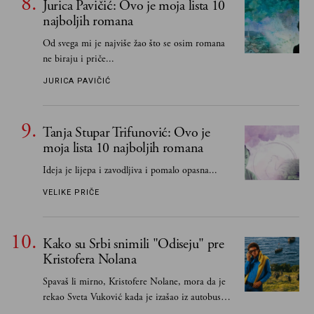
Jurica Pavičić: Ovo je moja lista 10
najboljih romana
Od svega mi je najviše žao što se osim romana
ne biraju i priče...
JURICA PAVIČIĆ
Tanja Stupar Trifunović: Ovo je
moja lista 10 najboljih romana
Ideja je lijepa i zavodljiva i pomalo opasna...
VELIKE PRIČE
Kako su Srbi snimili "Odiseju" pre
Kristofera Nolana
Spavaš li mirno, Kristofere Nolane, mora da je
rekao Sveta Vuković kada je izašao iz autobusa i
čim je stigao kući pozvao Vojkana