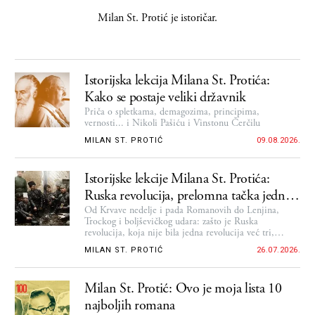
Milan St. Protić
je istoričar.
Istorijska lekcija Milana St. Protića:
Kako se postaje veliki državnik
Priča o spletkama, demagozima, principima,
vernosti... i Nikoli Pašiću i Vinstonu Čerčilu
MILAN ST. PROTIĆ
09.08.2026.
Istorijske lekcije Milana St. Protića:
Ruska revolucija, prelomna tačka jednog
veka ili sudbonosni udes istorije
Od Krvave nedelje i pada Romanovih do Lenjina,
Trockog i boljševičkog udara: zašto je Ruska
revolucija, koja nije bila jedna revolucija već tri,
najvažniji politički događaj 20. veka
MILAN ST. PROTIĆ
26.07.2026.
Milan St. Protić: Ovo je moja lista 10
najboljih romana