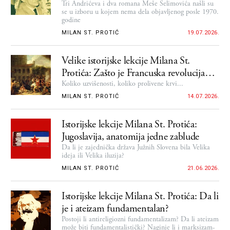
Tri Andrićeva i dva romana Meše Selimovića našli su
se u izboru u kojem nema dela objavljenog posle 1970.
godine
MILAN ST. PROTIĆ
19.07.2026.
Velike istorijske lekcije Milana St.
Protića: Zašto je Francuska revolucija
najvažniji događaj u novijoj istoriji
Koliko uzvišenosti, koliko prolivene krvi...
MILAN ST. PROTIĆ
14.07.2026.
Istorijske lekcije Milana St. Protića:
Jugoslavija, anatomija jedne zablude
Da li je zajednička država Južnih Slovena bila Velika
ideja ili Velika iluzija?
MILAN ST. PROTIĆ
21.06.2026.
Istorijske lekcije Milana St. Protića: Da li
je i ateizam fundamentalan?
Postoji li antireligiozni fundamentalizam? Da li ateizam
može biti fundamentalistički? Naginje li i marksizam-