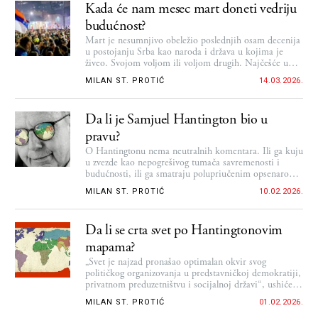
Kada će nam mesec mart doneti vedriju
budućnost?
Mart je nesumnjivo obeležio poslednjih osam decenija
u postojanju Srba kao naroda i država u kojima je
živeo. Svojom voljom ili voljom drugih. Najčešće u
duetu obe
MILAN ST. PROTIĆ
14.03.2026.
Da li je Samjuel Hantington bio u
pravu?
O Hantingtonu nema neutralnih komentara. Ili ga kuju
u zvezde kao nepogrešivog tumača savremenosti i
budućnosti, ili ga smatraju polupriučenim opsenarom.
Ali o njegovoj mapi sveta i danas se priča – čini se,
MILAN ST. PROTIĆ
10.02.2026.
više nego ikad u ovom veku…
Da li se crta svet po Hantingtonovim
mapama?
„Svet je najzad pronašao optimalan okvir svog
političkog organizovanja u predstavničkoj demokratiji,
privatnom preduzetništvu i socijalnoj državi“, ushićeno
su uzvikivali zapadnjački intelektualci. Svi osim jednog
MILAN ST. PROTIĆ
01.02.2026.
jedinog. Došao je kraj sveta kakvog smo znali, šta nas