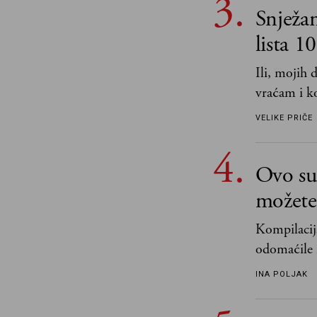
Snježa
lista 1
Ili, mojih
vraćam i ko
VELIKE PRIČE
Ovo su 
možete 
Kompilacija
odomaćile 
„Biće ti bo
INA POLJAK
razlogom“