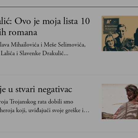
lić: Ovo je moja lista 10
jih romana
ava Mihailovića i Meše Selimovića,
Lalića i Slavenke Drakulić...
je u stvari negativac
oja Trojanskog rata dobili smo
heroja koji, uviđajući svoje greške i
ima, shvata da postoje stvari koje su
svih ratova, slave, novca, herojstva, čak