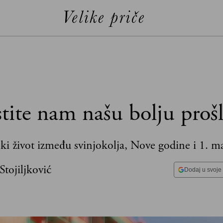
tite nam našu bolju prošl
ki život između svinjokolja, Nove godine i 1. m
Stojiljković
Dodaj u svoje