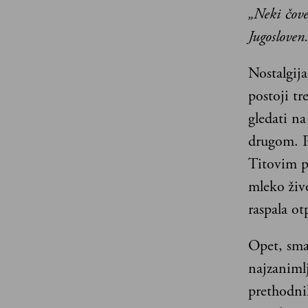
„Neki čove
Jugosloven
Nostalgija
postoji t
gledati na
drugom. P
Titovim p
mleko živo
raspala o
Opet, sma
najzanimlj
prethodnih