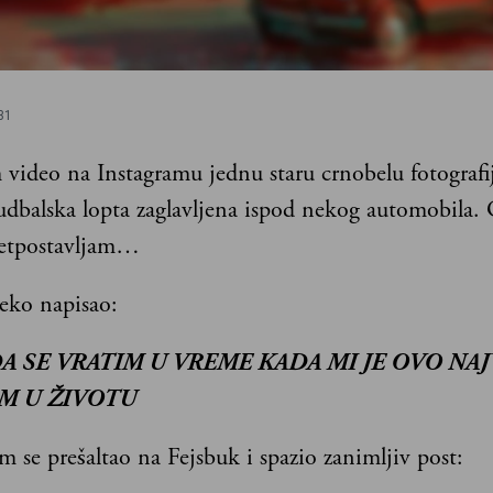
31
 video na Instagramu jednu staru crnobelu fotografi
udbalska lopta zaglavljena ispod nekog automobila. G
retpostavljam…
neko napisao:
A SE VRATIM U VREME KADA MI JE OVO NAJ
M U ŽIVOTU
 se prešaltao na Fejsbuk i spazio zanimljiv post: