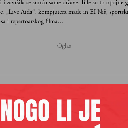
 i završila se smrću same države. Bile su to opojne 
e, „Live Aida“, kompjutera made in EI Niš, sportsk
asa i repertoarskog filma…
aših premium sadržaja,
lanova pretplate.
Pretplata