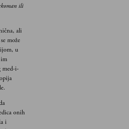
rkoman ili
nična, ali
 se može
nijom, u
jim
g med-i-
opija
e.
da
ledica onih
a i