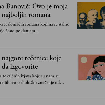
na Banović: Ovo je moja
0 najboljih romana
 deset domaćih romana kojima se stalno
je često poklanjam...
najgore rečenice koje
da izgovorite
 toksičnih izjava koje su nam se
i njihovo psihološko značenje od
lje bez mene“ do „Sve se dešava sa