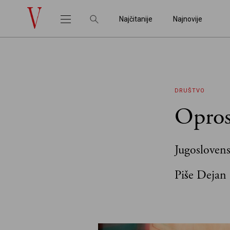
Najčitanije
Najnovije
DRUŠTVO
Opros
Jugoslovens
Piše Dejan 