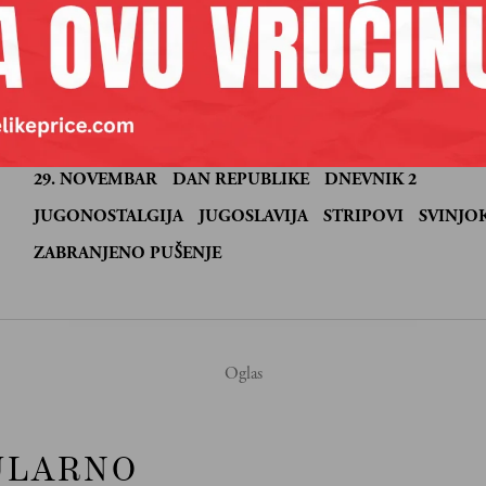
 se
ljković
je pisac iz Niša i saradnik Velikih priča
29. NOVEMBAR
DAN REPUBLIKE
DNEVNIK 2
:
JUGONOSTALGIJA
JUGOSLAVIJA
STRIPOVI
SVINJO
ZABRANJENO PUŠENJE
ULARNO