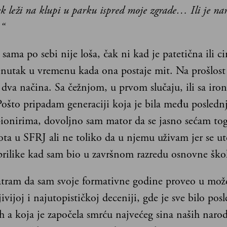
k leži na klupi u parku ispred moje zgrade… Ili je na
.“
 sama po sebi nije loša, čak ni kad je patetična ili ci
renutak u vremenu kada ona postaje mit. Na prošlost
 dva načina. Sa čežnjom, u prvom slučaju, ili sa iro
ošto pripadam generaciji koja je bila među posledn
ionirima, dovoljno sam mator da se jasno sećam to
ta u SFRJ ali ne toliko da u njemu uživam jer se ut
tprilike kad sam bio u završnom razredu osnovne škol
tram da sam svoje formativne godine proveo u mož
ivijoj i najutopističkoj deceniji, gde je sve bilo pos
 a koja je započela smrću najvećeg sina naših narod