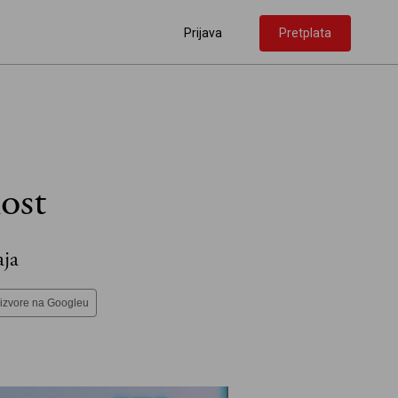
Prijava
Pretplata
ost
aja
 izvore na Googleu