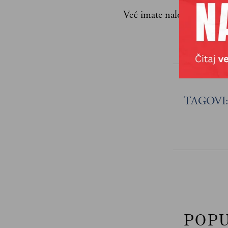
Već imate nalog?
Ulogujte
Dejan Stoji
TAGOVI
POP