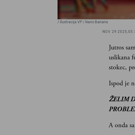
/ Ilustracija VP / Nano Banana
NOV 29 2025,
05:
Jutros sam
uslikana f
stokec, p
Ispod je 
ŽELIM D
PROBLE
A onda sam