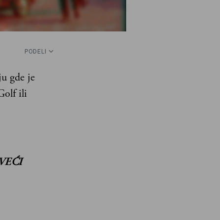
PODELI
ju gde je
olf ili
VEĆI