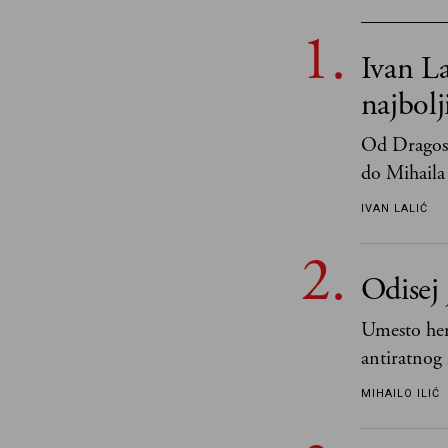
Ivan La
najbol
Od Dragosl
do Mihaila 
IVAN LALIĆ
Odisej 
Umesto her
antiratnog 
učeći na nj
MIHAILO ILIĆ
važnije od 
i pravde