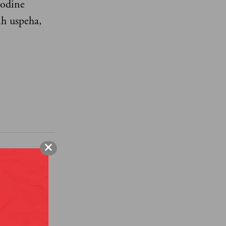
godine
ih uspeha,