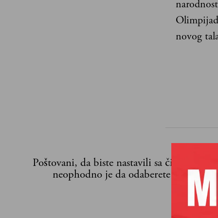
narodnosti
Olimpijad
novog tal
Poštovani, da biste nastavili sa čitanjem n
neophodno je da odaberete jedan od p