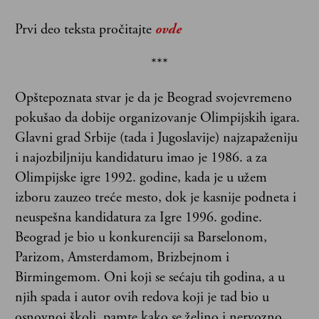
Prvi deo teksta pročitajte
ovde
***
Opštepoznata stvar je da je Beograd svojevremeno
pokušao da dobije organizovanje Olimpijskih igara.
Glavni grad Srbije (tada i Jugoslavije) najzapaženiju
i najozbiljniju kandidaturu imao je 1986. a za
Olimpijske igre 1992. godine, kada je u užem
izboru zauzeo treće mesto, dok je kasnije podneta i
neuspešna kandidatura za Igre 1996. godine.
Beograd je bio u konkurenciji sa Barselonom,
Parizom, Amsterdamom, Brizbejnom i
Birmingemom. Oni koji se sećaju tih godina, a u
njih spada i autor ovih redova koji je tad bio u
osnovnoj školi, pamte kako se željno i nervozno