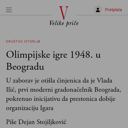
Pretplata
DRUŠTVO
ISTORIJA
Olimpijske igre 1948. u
Beogradu
U zaborav je otišla činjenica da je Vlada
Ilić, prvi moderni gradonačelnik Beograda,
pokrenuo inicijativu da prestonica dobije
organizaciju Igara
Piše Dejan Stojiljković