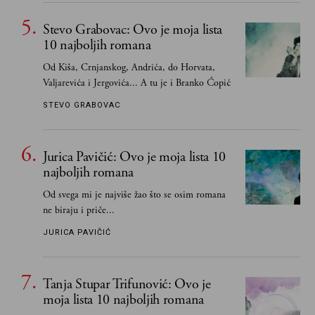
Stevo Grabovac: Ovo je moja lista
10 najboljih romana
Od Kiša, Crnjanskog, Andrića, do Horvata,
Valjarevića i Jergovića... A tu je i Branko Ćopić
STEVO GRABOVAC
Jurica Pavičić: Ovo je moja lista 10
najboljih romana
Od svega mi je najviše žao što se osim romana
ne biraju i priče...
JURICA PAVIČIĆ
Tanja Stupar Trifunović: Ovo je
moja lista 10 najboljih romana