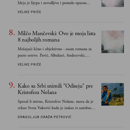
Ideja je lijepa i zavodljiva i pomalo opasna...
VELIKE PRIČE
Milčo Mančevski: Ovo je moja lista
8 najboljih romana
Mešajući lično i objektivno - osam romana za
pusto ostrvo. Pavić, Albahari, Andreevski,
Kapor...
VELIKE PRIČE
Kako su Srbi snimili "Odiseju" pre
Kristofera Nolana
Spavaš li mirno, Kristofere Nolane, mora da je
rekao Sveta Vuković kada je izašao iz autobusa i
čim je stigao kući pozvao Vojkana
DRAGOLJUB DRAŽA PETROVIĆ
Borisavljevića, izrecitovao mu stihove, a ovaj se
oduševio i rekao mu da pesmu odmah pošalje