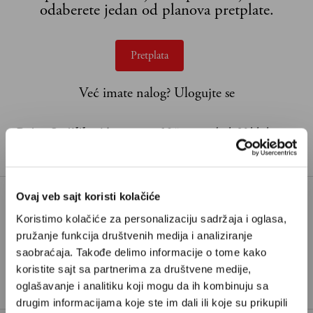
odaberete jedan od planova pretplate.
Pretplata
Već imate nalog?
Ulogujte se
Dejan Stojiljković
je pisac iz Niša i saradnik Velikih
priča
Ovaj veb sajt koristi kolačiće
Koristimo kolačiće za personalizaciju sadržaja i oglasa,
DRUGI SVETSKI RAT
pružanje funkcija društvenih medija i analiziranje
TAGOVI:
GRADONAČELNIK BEOGRADA
saobraćaja. Takođe delimo informacije o tome kako
koristite sajt sa partnerima za društvene medije,
OLIMPIJSKE IGRE
VLADA ILIĆ
oglašavanje i analitiku koji mogu da ih kombinuju sa
drugim informacijama koje ste im dali ili koje su prikupili