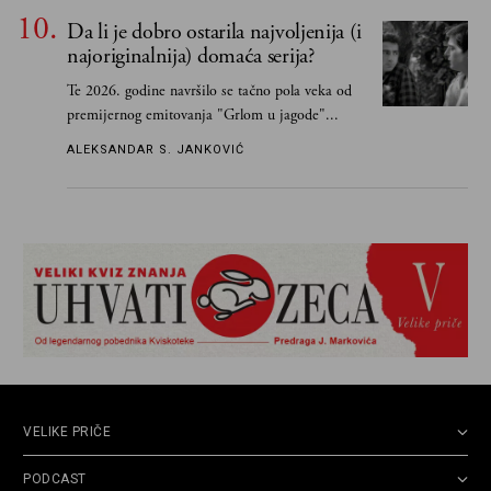
Grku poštom u Grčku
Da li je dobro ostarila najvoljenija (i
najoriginalnija) domaća serija?
Te 2026. godine navršilo se tačno pola veka od
premijernog emitovanja "Grlom u jagode"...
ALEKSANDAR S. JANKOVIĆ
VELIKE PRIČE
PODCAST