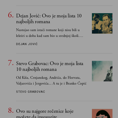
Dejan Jović: Ovo je moja lista 10
najboljih romana
Nastojao sam istaći romane koji nisu bili u
lektiri u doba kad sam bio u srednjoj školi.
Smatrao sam da su "klasici" već dovoljno
DEJAN JOVIĆ
pohvaljeni i istaknuti, pa sam se ograničio na
one romane koje sam čitao ne zato što je to bilo
obavezno, nego po vlastitom izboru
Stevo Grabovac: Ovo je moja lista
10 najboljih romana
Od Kiša, Crnjanskog, Andrića, do Horvata,
Valjarevića i Jergovića... A tu je i Branko Ćopić
STEVO GRABOVAC
Ovo su najgore rečenice koje
možete da izgovorite