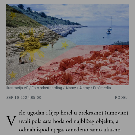
Ilustracija VP / Foto robertharding / Alamy / Alamy / Profimedia
SEP 10 2024,
05:00
PODELI
rlo ugodan i lijep hotel u prekrasnoj šumovitoj
V
uvali pola sata hoda od najbližeg objekta, a
odmah ispod njega, omeđeno samo ukusno