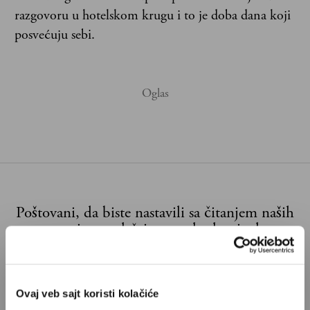
razgovoru u hotelskom krugu i to je doba dana koji
posvećuju sebi.
Poštovani, da biste nastavili sa čitanjem naših
premium sadržaja, neophodno je da
odaberete jedan od planova pretplate.
Pretplata
Ovaj veb sajt koristi kolačiće