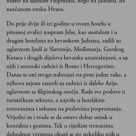
nismo na dalekim Filipinima, nego na Jadranu, na
sunčanom otoku Hvaru.
Do prije dvije ili tri godine u ovom hotelu u
pitomoj uvalici naspram Jelse, kao uostalom i u
drugim hotelima na hrvatskom Jadranu, radili su
uglavnom ljudi iz Slavonije, Međimurja, Gorskog
Kotara i drugih dijelova hrvatske unutrašnjosti, a uz
njih i sezonski radnici iz Bosne i Hercegovine.
Danas se oni mogu nabrojati na prste jedne ruke, a
njihova mjesta zauzeli su radnici iz daleke Azije,
uglavnom sa filipinskog otočja. Rade sve poslove u
turističkom sektoru, a najviše u hotelskim
restoranima i sobama na poslovima pospremanja.
Vrijedni su i trude se da ostave dobar utisak u
kontaktu s gostima. Tek u rijetkim trenucima
slobodnog vremena okupi se po nekoliko njih u