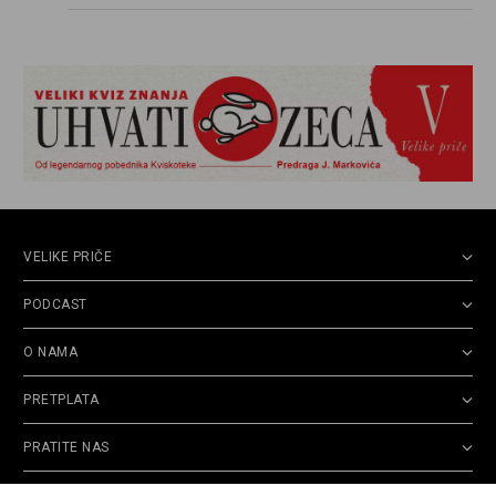
propuštenim prilikama u Srbiji, ispričale su
upravo one koje su Borislava Pekića najbolje
poznavale
VELIKE PRIČE
PODCAST
O NAMA
PRETPLATA
PRATITE NAS