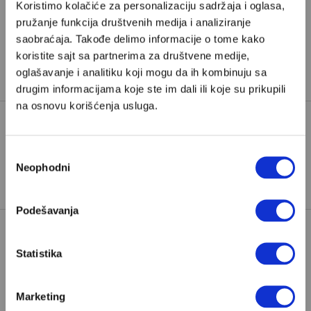
Koristimo kolačiće za personalizaciju sadržaja i oglasa,
Već imate nalog?
Ulogujte se
pružanje funkcija društvenih medija i analiziranje
saobraćaja. Takođe delimo informacije o tome kako
Amir Sužanj
je novinar i urednik na Radiju BiH i
koristite sajt sa partnerima za društvene medije,
oglašavanje i analitiku koji mogu da ih kombinuju sa
saradnik Velikih priča
drugim informacijama koje ste im dali ili koje su prikupili
na osnovu korišćenja usluga.
DALMACIJA
GASTARBAJTERI
Избор
TAGOVI:
Neophodni
JADRANSKO MORE
сагласности
Podešavanja
Statistika
Marketing