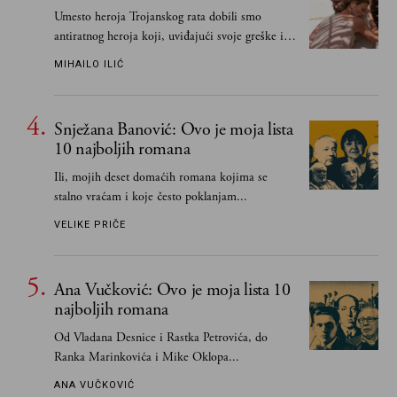
Umesto heroja Trojanskog rata dobili smo
antiratnog heroja koji, uviđajući svoje greške i
učeći na njima, shvata da postoje stvari koje su
MIHAILO ILIĆ
važnije od svih ratova, slave, novca, herojstva,
čak i pravde
Snježana Banović: Ovo je moja lista
10 najboljih romana
Ili, mojih deset domaćih romana kojima se
stalno vraćam i koje često poklanjam...
VELIKE PRIČE
Ana Vučković: Ovo je moja lista 10
najboljih romana
Od Vladana Desnice i Rastka Petrovića, do
Ranka Marinkovića i Mike Oklopa...
ANA VUČKOVIĆ