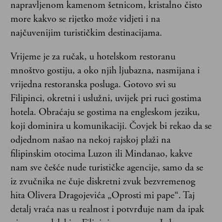
napravljenom kamenom šetnicom, kristalno čisto
more kakvo se rijetko može vidjeti i na
najčuvenijim turističkim destinacijama.
Vrijeme je za ručak, u hotelskom restoranu
mnoštvo gostiju, a oko njih ljubazna, nasmijana i
vrijedna restoranska posluga. Gotovo svi su
Filipinci, okretni i uslužni, uvijek pri ruci gostima
hotela. Obraćaju se gostima na engleskom jeziku,
koji dominira u komunikaciji. Čovjek bi rekao da se
odjednom našao na nekoj rajskoj plaži na
filipinskim otocima Luzon ili Mindanao, kakve
nam sve češće nude turističke agencije, samo da se
iz zvučnika ne čuje diskretni zvuk bezvremenog
hita Olivera Dragojevića „Oprosti mi pape“. Taj
detalj vraća nas u realnost i potvrđuje nam da ipak