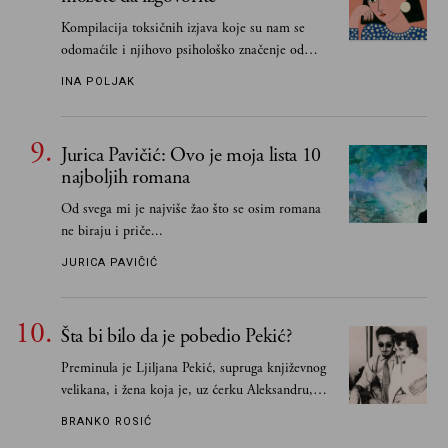
Kompilacija toksičnih izjava koje su nam se
odomaćile i njihovo psihološko značenje od
„Biće ti bolje bez mene“ do „Sve se dešava sa
INA POLJAK
razlogom“
Jurica Pavičić: Ovo je moja lista 10
najboljih romana
Od svega mi je najviše žao što se osim romana
ne biraju i priče...
JURICA PAVIČIĆ
Šta bi bilo da je pobedio Pekić?
Preminula je Ljiljana Pekić, supruga književnog
velikana, i žena koja je, uz ćerku Aleksandru,
vodila računa o zaostavštini pisca. Ovu priču o
BRANKO ROSIĆ
njemu, njegovim političkim idejama i svim