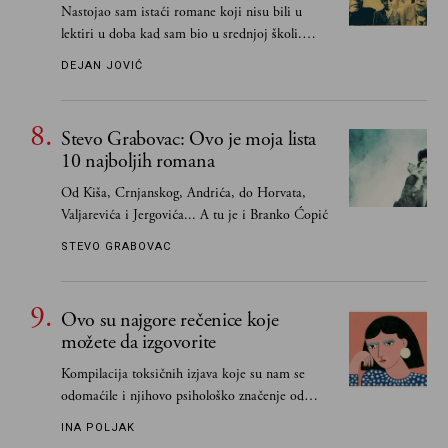
Nastojao sam istaći romane koji nisu bili u
lektiri u doba kad sam bio u srednjoj školi.
Smatrao sam da su "klasici" već dovoljno
DEJAN JOVIĆ
pohvaljeni i istaknuti, pa sam se ograničio na
one romane koje sam čitao ne zato što je to bilo
obavezno, nego po vlastitom izboru
Stevo Grabovac: Ovo je moja lista
10 najboljih romana
Od Kiša, Crnjanskog, Andrića, do Horvata,
Valjarevića i Jergovića... A tu je i Branko Ćopić
STEVO GRABOVAC
Ovo su najgore rečenice koje
možete da izgovorite
Kompilacija toksičnih izjava koje su nam se
odomaćile i njihovo psihološko značenje od
„Biće ti bolje bez mene“ do „Sve se dešava sa
INA POLJAK
razlogom“