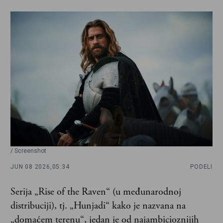
/ Screenshot
JUN 08 2026,
05:34
PODELI
Serija „Rise of the Raven“ (u međunarodnoj
distribuciji), tj. „Hunjadi“ kako je nazvana na
„domaćem terenu“, jedan je od najambicioznijih