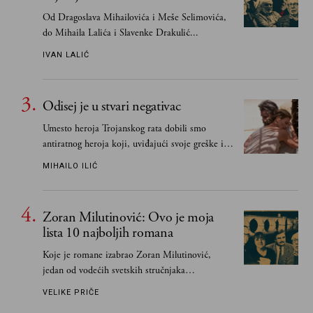
Od Dragoslava Mihailovića i Meše Selimovića,
do Mihaila Lalića i Slavenke Drakulić...
IVAN LALIĆ
Odisej je u stvari negativac
Umesto heroja Trojanskog rata dobili smo
antiratnog heroja koji, uviđajući svoje greške i
učeći na njima, shvata da postoje stvari koje su
MIHAILO ILIĆ
važnije od svih ratova, slave, novca, herojstva,
čak i pravde
Zoran Milutinović: Ovo je moja
lista 10 najboljih romana
Koje je romane izabrao Zoran Milutinović,
jedan od vodećih svetskih stručnjaka
južnoslovenske književnosti
VELIKE PRIČE