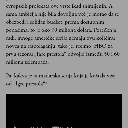
evropskih projekata ove vrste ikad snimljenih. A
sama ambicija nije bila dovoljna već je morao da se
obezbedi i solidan budžet, prema dostupnim
podacima, to je oko 70 miliona dolara. Poređenja
radi, mnoge američke serije nemaju ovu količinu
novca na raspolaganju, tako je, recimo, HBO za
prvu sezonu „Igre prestola“ odvojio između 50 i 60
miliona zelembaća.
Pa, kakva je ta mađarska serija koja je koštala više
od „Igre prestola“?