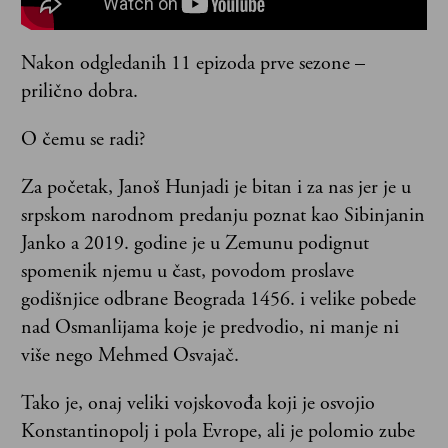
Nakon odgledanih 11 epizoda prve sezone –
prilično dobra.
O čemu se radi?
Za početak, Janoš Hunjadi je bitan i za nas jer je u
srpskom narodnom predanju poznat kao Sibinjanin
Janko a 2019. godine je u Zemunu podignut
spomenik njemu u čast, povodom proslave
godišnjice odbrane Beograda 1456. i velike pobede
nad Osmanlijama koje je predvodio, ni manje ni
više nego Mehmed Osvajač.
Tako je, onaj veliki vojskovođa koji je osvojio
Konstantinopolj i pola Evrope, ali je polomio zube