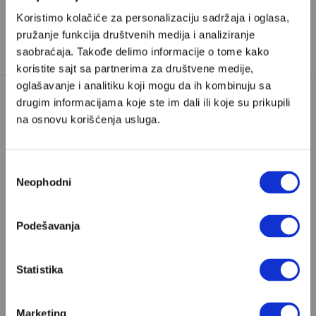
Koristimo kolačiće za personalizaciju sadržaja i oglasa,
Dejan Stojiljković
je pisac iz Niša i saradnik Velikih
pružanje funkcija društvenih medija i analiziranje
priča
saobraćaja. Takođe delimo informacije o tome kako
koristite sajt sa partnerima za društvene medije,
oglašavanje i analitiku koji mogu da ih kombinuju sa
drugim informacijama koje ste im dali ili koje su prikupili
na osnovu korišćenja usluga.
HUNJADI
JANJOŠ HUNJADI
MAĐARSKA SERIJA
NEMANJIĆI
Избор
OPSADA BEOGRADA
Neophodni
сагласности
RADE ŠERBEDŽIJA
TAGOVI:
RECENZIJA SERIJE
RECENZIJE
Podešavanja
SENKE NAD BALKANOM
SERIJE
SIBINJANIN JANKO
Statistika
SULTAN MURAT II
TV SERIJE
Marketing