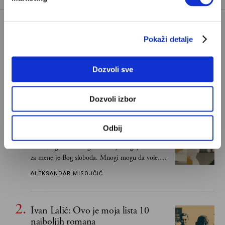
Pokaži detalje
Dozvoli sve
POPULARNO
Dozvoli izbor
Odbij
S Bogom na "ti"
Znam, uglavnom se govori da je Bog ljubav. Ali
za mene je Bog sloboda. Mnogi mogu da vole, a
tek retki mogu da podnesu slobodu
ALEKSANDAR MISOJČIĆ
Ivan Lalić: Ovo je moja lista 10
najboljih romana