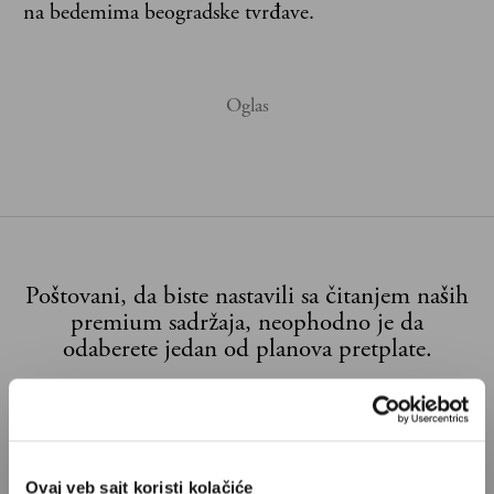
na bedemima beogradske tvrđave.
Poštovani, da biste nastavili sa čitanjem naših
premium sadržaja, neophodno je da
odaberete jedan od planova pretplate.
Pretplata
Već imate nalog?
Ulogujte se
Ovaj veb sajt koristi kolačiće