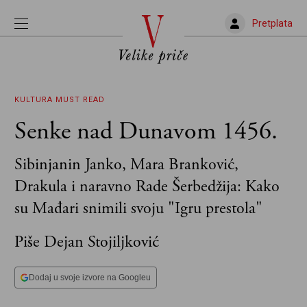
Pretplata
KULTURA
MUST READ
Senke nad Dunavom 1456.
Sibinjanin Janko, Mara Branković,
Drakula i naravno Rade Šerbedžija: Kako
su Mađari snimili svoju "Igru prestola"
Piše Dejan Stojiljković
Dodaj u svoje izvore na Googleu