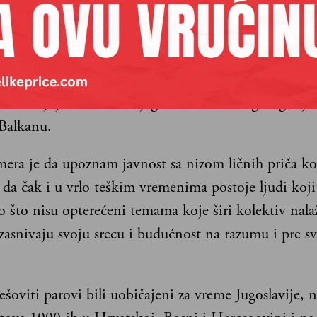
ndrom Crnogorcem sam se našao na nekoliko stotin
je na kojoj su izloženi njegovi kadrovi mogućeg zaj
 Balkanu.
era je da upoznam javnost sa nizom ličnih priča ko
 da čak i u vrlo teškim vremenima postoje ljudi koji
o što nisu opterećeni temama koje širi kolektiv nala
zasnivaju svoju srecu i budućnost na razumu i pre s
.
šoviti parovi bili uobičajeni za vreme Jugoslavije, 