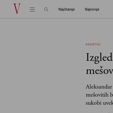
Najčitanije
Najnovije
DRUŠTVO
Izgled
mešov
Aleksandar 
mešovitih b
sukobi uvek 