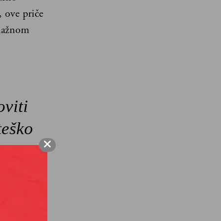
, ove priče
snažnom
viti
teško
Nisu
o da
hova