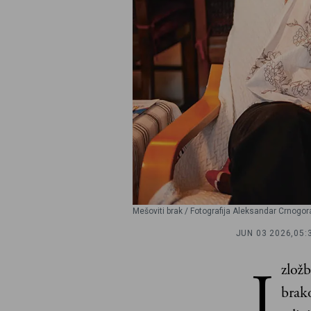
Mešoviti brak / Fotografija Aleksandar Crnogor
JUN 03 2026,
05:
I
zložb
brako