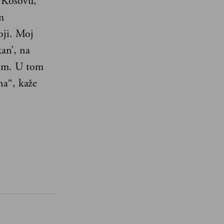
a Kosovu,
m
oji. Moj
an’, na
icom. U tom
na“, kaže