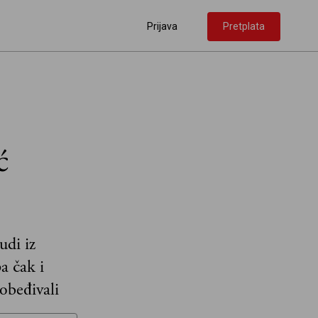
Prijava
Pretplata
ć
udi iz
a čak i
pobeđivali