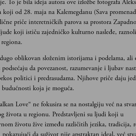
ije. To je bila ideja autora ove izložbe fotografa Alek
 koji od 28. maja na Kalemegdanu (Sava promenad
 lične priče interetničkih parova sa prostora Zapadn
ljude koji ističu zajedničko kulturno nasleđe, raznoli
regiona.
dugo oblikovan složenim istorijama i podelama, ali 
 podsećaju da povezanost, razumevanje i ljubav nast
rkos politici i predrasudama. Njihove priče daju je
u budućnosti koja je moguća.
alkan Love“ ne fokusira se na nostalgiju već na stva
 života u regionu. Predstavljeni su ljudi koji u
om životu žive između različitih jezika, tradicija, re
, pokazujući da suživot nije apstraktan ideal, već st