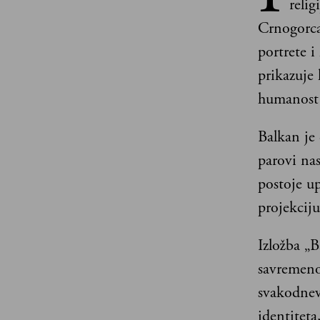
relig
Crnogorca
portrete i
prikazuje 
humanost 
Balkan je 
parovi nas
postoje up
projekcij
Izložba „B
savremenog
svakodnevn
identiteta