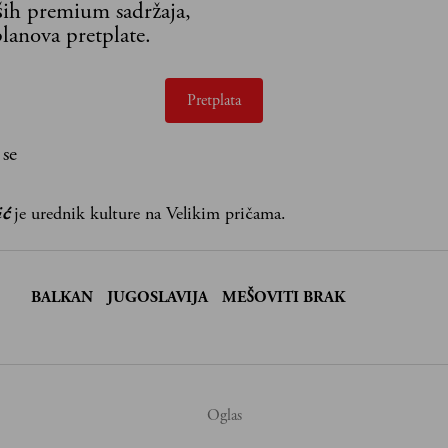
aših premium sadržaja,
lanova pretplate.
Pretplata
 se
ić
je urednik kulture na Velikim pričama.
:
BALKAN
JUGOSLAVIJA
MEŠOVITI BRAK