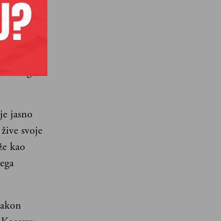
a metara
edničkog
je jasno
 žive svoje
že kao
vega
nakon