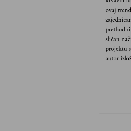
krvavih r
ovaj tren
zajednica
prethodni 
sličan nač
projektu 
autor izl