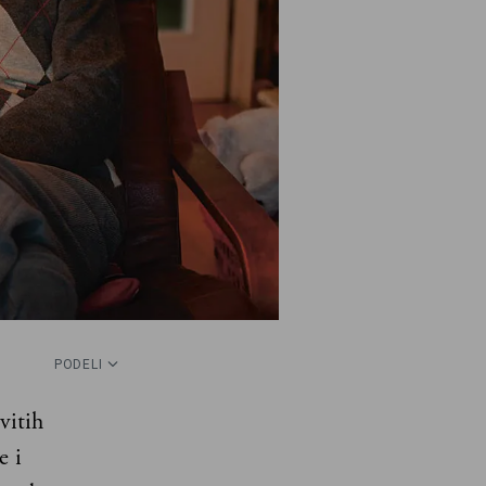
PODELI
vitih
e i