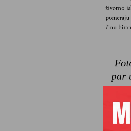
životno is
pomeraju f
činu biran
Fot
par 
sti
bil
su 