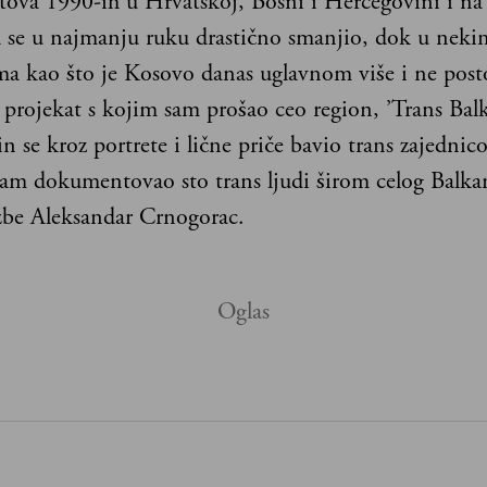
atova 1990-ih u Hrvatskoj, Bosni i Hercegovini i n
d se u najmanju ruku drastično smanjio, dok u neki
ma kao što je Kosovo danas uglavnom više i ne post
projekat s kojim sam prošao ceo region, ’Trans Balk
in se kroz portrete i lične priče bavio trans zajedn
sam dokumentovao sto trans ljudi širom celog Balka
ožbe Aleksandar Crnogorac.