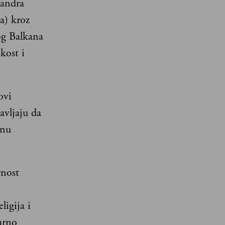
sandra
a) kroz
og Balkana
kost i
ovi
avljaju da
dnu
rnost
ligija i
varno