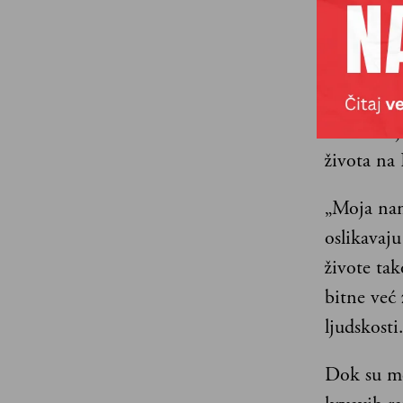
Sa Aleksa
od lokaci
života na
„Moja nam
oslikavaju
živote tak
bitne već 
ljudskosti
Dok su me