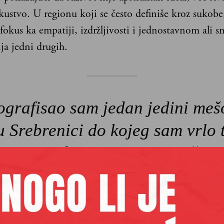
kustvo. U regionu koji se često definiše kroz sukobe
okus ka empatiji, izdržljivosti i jednostavnom ali 
ja jedni drugih.
ografisao sam jedan jedini mešo
u Srebrenici do kojeg sam vrlo 
gao i apsolutno razumem zašto. 
i voljni za saradnju. Oni ne sam
ostali u Srebrenici, nego je nji
ljubav svakim danom još jača