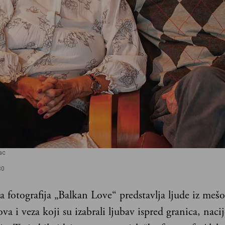
ac
30
a fotografija „Balkan Love“ predstavlja ljude iz mešo
va i veza koji su izabrali ljubav ispred granica, nacij