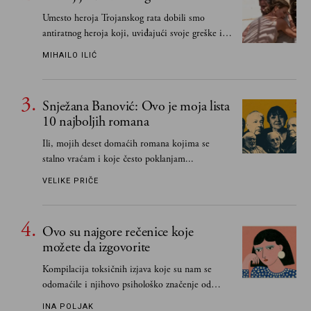
Umesto heroja Trojanskog rata dobili smo
antiratnog heroja koji, uviđajući svoje greške i
učeći na njima, shvata da postoje stvari koje su
MIHAILO ILIĆ
važnije od svih ratova, slave, novca, herojstva,
čak i pravde
Snježana Banović: Ovo je moja lista
10 najboljih romana
Ili, mojih deset domaćih romana kojima se
stalno vraćam i koje često poklanjam...
VELIKE PRIČE
Ovo su najgore rečenice koje
možete da izgovorite
Kompilacija toksičnih izjava koje su nam se
odomaćile i njihovo psihološko značenje od
„Biće ti bolje bez mene“ do „Sve se dešava sa
INA POLJAK