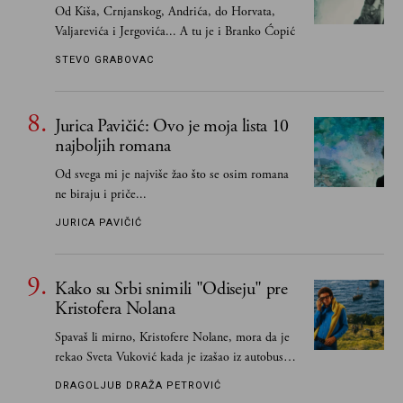
Od Kiša, Crnjanskog, Andrića, do Horvata,
Valjarevića i Jergovića... A tu je i Branko Ćopić
STEVO GRABOVAC
Jurica Pavičić: Ovo je moja lista 10
najboljih romana
Od svega mi je najviše žao što se osim romana
ne biraju i priče...
JURICA PAVIČIĆ
Kako su Srbi snimili "Odiseju" pre
Kristofera Nolana
Spavaš li mirno, Kristofere Nolane, mora da je
rekao Sveta Vuković kada je izašao iz autobusa i
čim je stigao kući pozvao Vojkana
DRAGOLJUB DRAŽA PETROVIĆ
Borisavljevića, izrecitovao mu stihove, a ovaj se