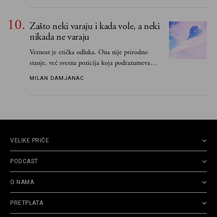
oduševio i rekao mu da pesmu odmah pošalje
Grku poštom u Grčku
Zašto neki varaju i kada vole, a neki
nikada ne varaju
Vernost je etička odluka. Ona nije prirodno
stanje, već svesna pozicija koja podrazumeva
ograničenje sopstvenih impulsa
MILAN DAMJANAC
VELIKE PRIČE
PODCAST
O NAMA
PRETPLATA