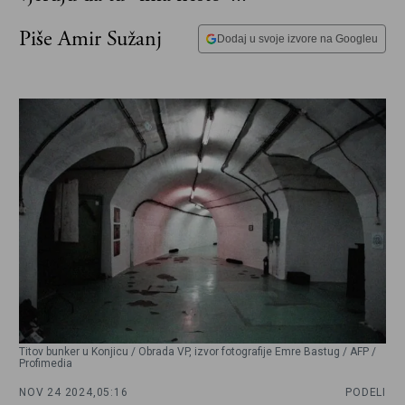
Piše Amir Sužanj
Dodaj u svoje izvore na Googleu
Titov bunker u Konjicu / Obrada VP, izvor fotografije Emre Bastug / AFP /
Profimedia
NOV 24 2024,
05:16
PODELI