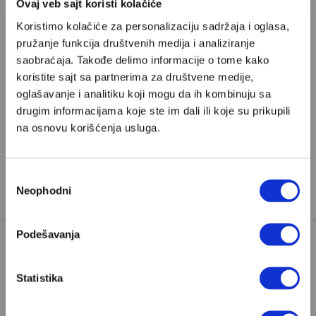
Ovaj veb sajt koristi kolačiće
Poštovani, da biste nastavili sa čitanjem naših
Koristimo kolačiće za personalizaciju sadržaja i oglasa,
premium sadržaja, neophodno je da
pružanje funkcija društvenih medija i analiziranje
odaberete jedan od planova pretplate.
saobraćaja. Takođe delimo informacije o tome kako
koristite sajt sa partnerima za društvene medije,
oglašavanje i analitiku koji mogu da ih kombinuju sa
Pretplata
drugim informacijama koje ste im dali ili koje su prikupili
na osnovu korišćenja usluga.
Već imate nalog?
Ulogujte se
Amir Sužanj
je novinar i urednik na Radiju BiH i
Избор
Neophodni
saradnik Velikih priča
сагласности
Podešavanja
BOSNA I HERCEGOVINA
JNA
TAGOVI:
Statistika
JOSIP BROZ TITO
SFRJ