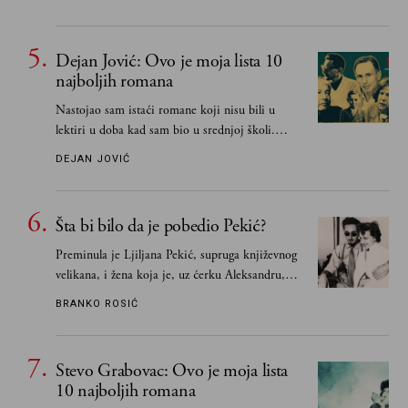
razlogom“
Dejan Jović: Ovo je moja lista 10
najboljih romana
Nastojao sam istaći romane koji nisu bili u
lektiri u doba kad sam bio u srednjoj školi.
Smatrao sam da su "klasici" već dovoljno
DEJAN JOVIĆ
pohvaljeni i istaknuti, pa sam se ograničio na
one romane koje sam čitao ne zato što je to bilo
obavezno, nego po vlastitom izboru
Šta bi bilo da je pobedio Pekić?
Preminula je Ljiljana Pekić, supruga književnog
velikana, i žena koja je, uz ćerku Aleksandru,
vodila računa o zaostavštini pisca. Ovu priču o
BRANKO ROSIĆ
njemu, njegovim političkim idejama i svim
propuštenim prilikama u Srbiji, ispričale su
upravo one koje su Borislava Pekića najbolje
Stevo Grabovac: Ovo je moja lista
poznavale
10 najboljih romana