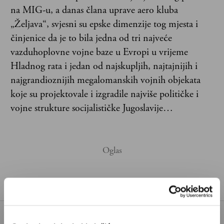
na MIG-u, a danas člana uprave aero kluba
„Željava“, svjesni su epske dimenzije tog mjesta i
činjenice da je to bila jedna od tri najveće
vazduhoplovne vojne baze u Evropi u vrijeme
Hladnog rata i jedan od najskupljih, najtajnijih i
najgrandioznijih megalomanskih vojnih objekata
koje su projektovale i izgradile najviše političke i
vojne strukture socijalističke Jugoslavije…