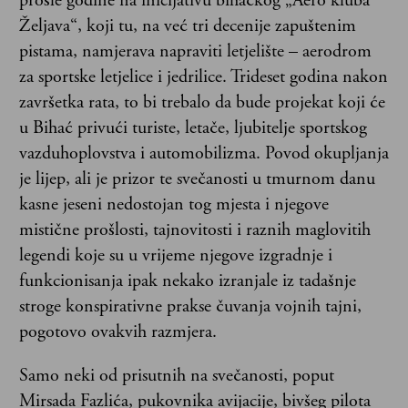
prošle godine na inicijativu bihaćkog „Aero kluba
Željava“, koji tu, na već tri decenije zapuštenim
pistama, namjerava napraviti letjelište – aerodrom
za sportske letjelice i jedrilice. Trideset godina nakon
završetka rata, to bi trebalo da bude projekat koji će
u Bihać privući turiste, letače, ljubitelje sportskog
vazduhoplovstva i automobilizma. Povod okupljanja
je lijep, ali je prizor te svečanosti u tmurnom danu
kasne jeseni nedostojan tog mjesta i njegove
mistične prošlosti, tajnovitosti i raznih maglovitih
legendi koje su u vrijeme njegove izgradnje i
funkcionisanja ipak nekako izranjale iz tadašnje
stroge konspirativne prakse čuvanja vojnih tajni,
pogotovo ovakvih razmjera.
Samo neki od prisutnih na svečanosti, poput
Mirsada Fazlića, pukovnika avijacije, bivšeg pilota