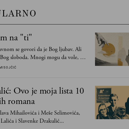
ULARNO
m na "ti"
vnom se govori da je Bog ljubav. Ali
 Bog sloboda. Mnogi mogu da vole, a
mogu da podnesu slobodu
MISOJČIĆ
lić: Ovo je moja lista 10
jih romana
ava Mihailovića i Meše Selimovića,
Lalića i Slavenke Drakulić...