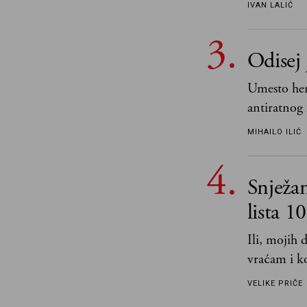
IVAN LALIĆ
Odisej 
Umesto her
antiratnog 
učeći na nj
MIHAILO ILIĆ
važnije od 
i pravde
Snježa
lista 1
Ili, mojih
vraćam i ko
VELIKE PRIČE