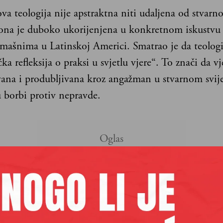
va teologija nije apstraktna niti udaljena od stvarno
 ona je duboko ukorijenjena u konkretnom iskustvu 
mašnima u Latinskoj Americi. Smatrao je da teolog
ička refleksija o praksi u svjetlu vjere“. To znači da v
ivana i produbljivana kroz angažman u stvarnom svij
 borbi protiv nepravde.