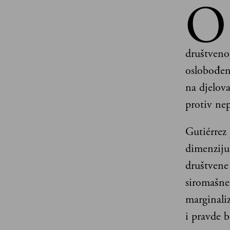
O
društveno
oslobođenj
na djelov
protiv ne
Gutiérrez
dimenziju
društvene
siromašne“
marginaliz
i pravde b