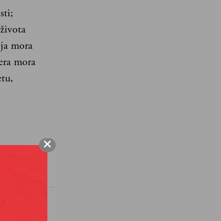
sti;
života
ija mora
jera mora
etu,