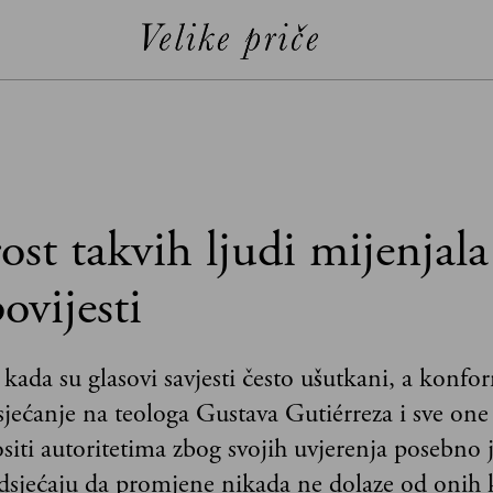
st takvih ljudi mijenjala
povijesti
ada su glasovi savjesti često ušutkani, a konfo
sjećanje na teologa Gustava Gutiérreza i sve one 
ositi autoritetima zbog svojih uvjerenja posebno 
sjećaju da promjene nikada ne dolaze od onih k