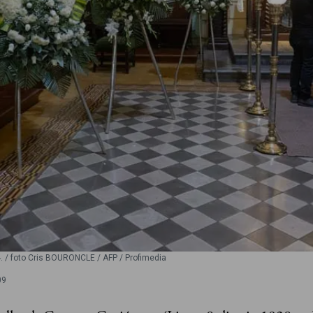
. / foto Cris BOURONCLE / AFP / Profimedia
09