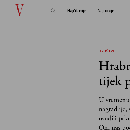
Najčitanije
Najnovije
DRUŠTVO
Hrabro
tijek 
U vremenu k
nagrađuje, 
usudili prk
Oni nas pod