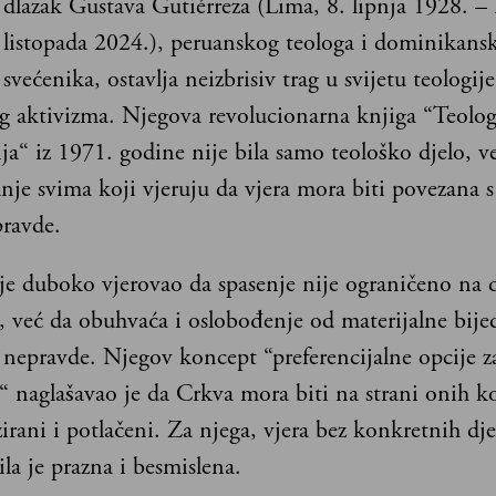
dlazak Gustava Gutiérreza (Lima, 8. lipnja 1928. –
listopada 2024.), peruanskog teologa i dominikans
svećenika, ostavlja neizbrisiv trag u svijetu teologije
g aktivizma. Njegova revolucionarna knjiga “Teolog
a“ iz 1971. godine nije bila samo teološko djelo, ve
anje svima koji vjeruju da vjera mora biti povezana
pravde.
 je duboko vjerovao da spasenje nije ograničeno na
, već da obuhvaća i oslobođenje od materijalne bijed
 nepravde. Njegov koncept “preferencijalne opcije z
 naglašavao je da Crkva mora biti na strani onih ko
irani i potlačeni. Za njega, vjera bez konkretnih dje
ila je prazna i besmislena.