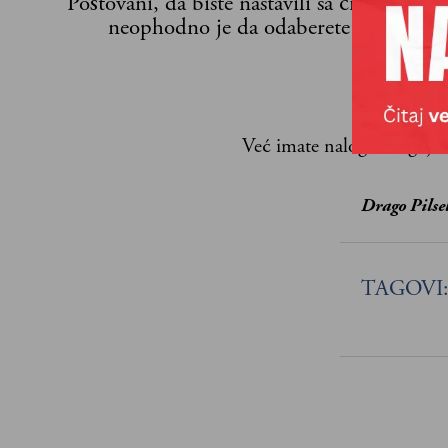
Poštovani, da biste nastavili sa čitanjem n
neophodno je da odaberete jedan od p
Već imate nalog?
Ulogujte
Drago Pilse
TAGOVI