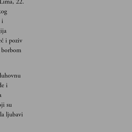
 Lima, 22.
kog
 i
ija
ć i poziv
 s borbom
 duhovnu
e i
a
ji su
la ljubavi