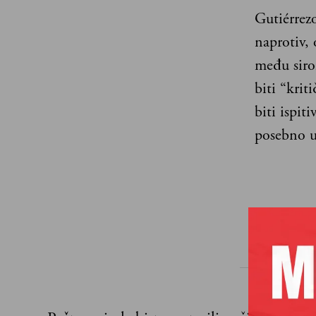
Gutiérrezo
naprotiv,
među siro
biti “krit
biti ispit
posebno u