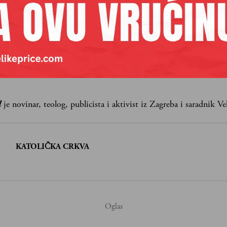
aših premium sadržaja,
lanova pretplate.
Pretplata
 se
l
je novinar, teolog, publicista i aktivist iz Zagreba i saradnik Ve
:
KATOLIČKA CRKVA