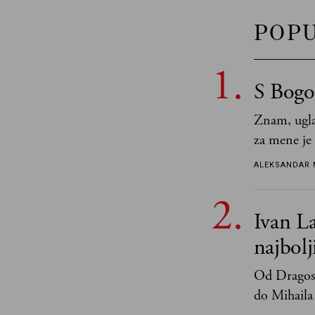
POP
S Bogo
Znam, ugla
za mene je
tek retki 
ALEKSANDAR 
Ivan La
najbol
Od Dragosl
do Mihaila 