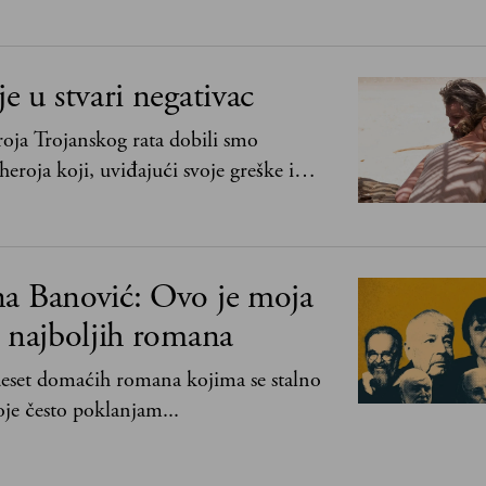
je u stvari negativac
oja Trojanskog rata dobili smo
heroja koji, uviđajući svoje greške i
ima, shvata da postoje stvari koje su
svih ratova, slave, novca, herojstva, čak
na Banović: Ovo je moja
0 najboljih romana
 deset domaćih romana kojima se stalno
je često poklanjam...