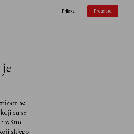
Prijava
Pretplata
 je
rmizam se
koji su se
je važno.
oji slijepo