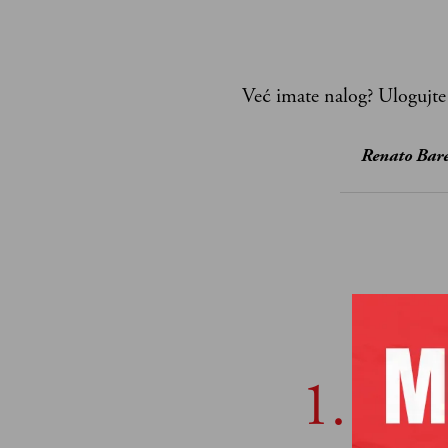
Već imate nalog?
Ulogujte
Renato Bare
POP
S Bogo