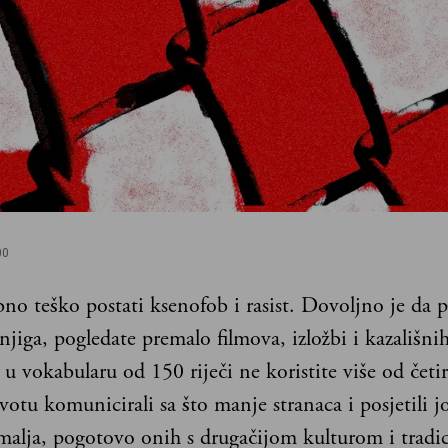
00
no teško postati ksenofob i rasist. Dovoljno je da p
jiga, pogledate premalo filmova, izložbi i kazališni
 u vokabularu od 150 riječi ne koristite više od četir
ivotu komunicirali sa što manje stranaca i posjetili 
emalja, pogotovo onih s drugačijom kulturom i tradi