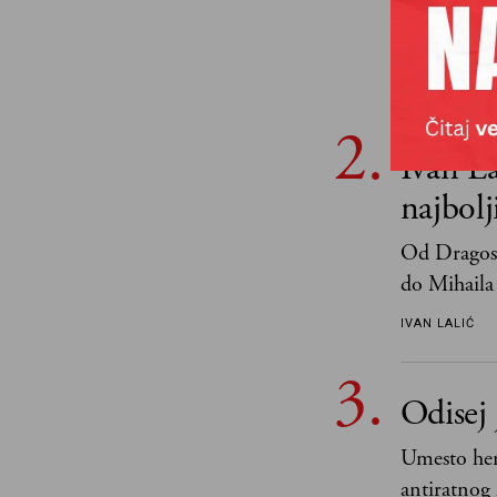
Znam, ugla
za mene je
tek retki 
ALEKSANDAR 
Ivan La
najbol
Od Dragosl
do Mihaila 
IVAN LALIĆ
Odisej 
Umesto her
antiratnog 