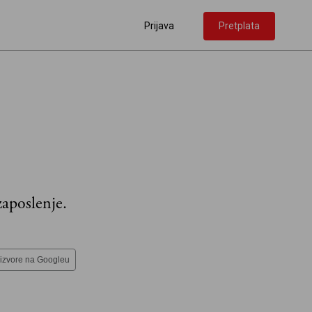
Prijava
Pretplata
zaposlenje.
 izvore na Googleu