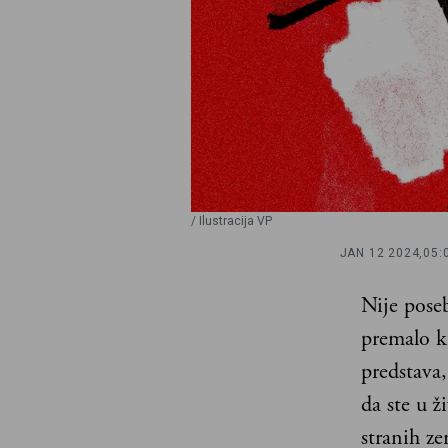
/ Ilustracija VP
JAN 12 2024,
05:
Nije poseb
premalo kn
predstava,
da ste u ž
stranih z