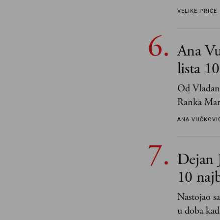
VELIKE PRIČE
Ana Vu
lista 1
Od Vladana
Ranka Mari
ANA VUČKOVI
Dejan J
10 naj
Nastojao sa
u doba kad