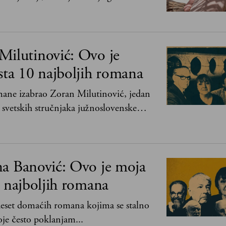
ima, shvata da postoje stvari koje su
svih ratova, slave, novca, herojstva, čak
Milutinović: Ovo je
sta 10 najboljih romana
mane izabrao Zoran Milutinović, jedan
 svetskih stručnjaka južnoslovenske
i
na Banović: Ovo je moja
0 najboljih romana
 deset domaćih romana kojima se stalno
je često poklanjam...