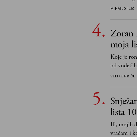
učeći na nj
MIHAILO ILIĆ
važnije od 
i pravde
Zoran 
moja li
Koje je ro
od vodećih
književnost
VELIKE PRIČE
Snježa
lista 1
Ili, mojih
vraćam i ko