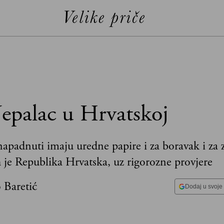
Nepalac u Hrvatskoj
 napadnuti imaju uredne papire i za boravak i za 
h je Republika Hrvatska, uz rigorozne provjere
 Baretić
Dodaj u svoje