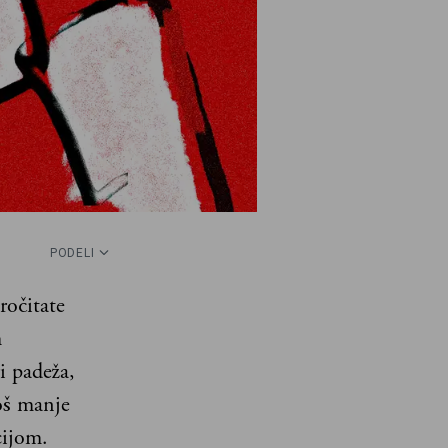
PODELI
ročitate
h
i padeža,
još manje
cijom.