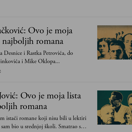
čković: Ovo je moja
0 najboljih romana
 Desnice i Rastka Petrovića, do
nkovića i Mike Oklopa...
Ć
ović: Ovo je moja lista
boljih romana
m istaći romane koji nisu bili u lektiri
 sam bio u srednjoj školi. Smatrao sam