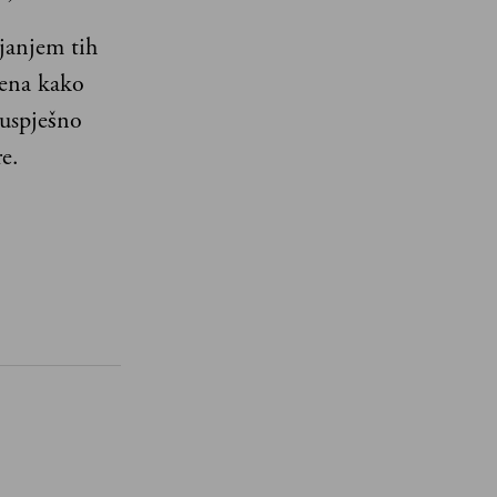
janjem tih
mena kako
 uspješno
e.