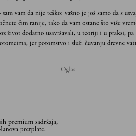
o sam vam da nije teško: važno je još samo da s usva
počnete čim ranije, tako da vam ostane što više vre
roz život dodatno usavršavali, u teoriji i u praksi, pa
potomcima, jer potomstvo i služi čuvanju drevne vatr
aših premium sadržaja,
lanova pretplate.