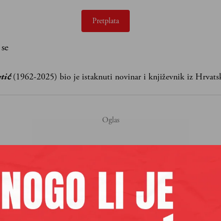
Pretplata
 se
tić
(1962-2025) bio je istaknuti novinar i književnik iz Hrvats
ULARNO
m na "ti"