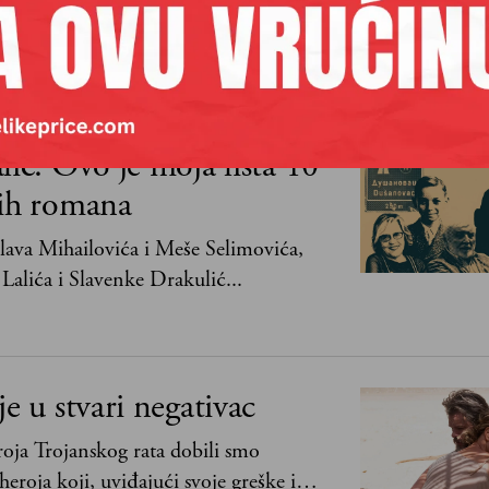
vnom se govori da je Bog ljubav. Ali
 Bog sloboda. Mnogi mogu da vole, a
mogu da podnesu slobodu
MISOJČIĆ
lić: Ovo je moja lista 10
jih romana
ava Mihailovića i Meše Selimovića,
Lalića i Slavenke Drakulić...
je u stvari negativac
oja Trojanskog rata dobili smo
heroja koji, uviđajući svoje greške i